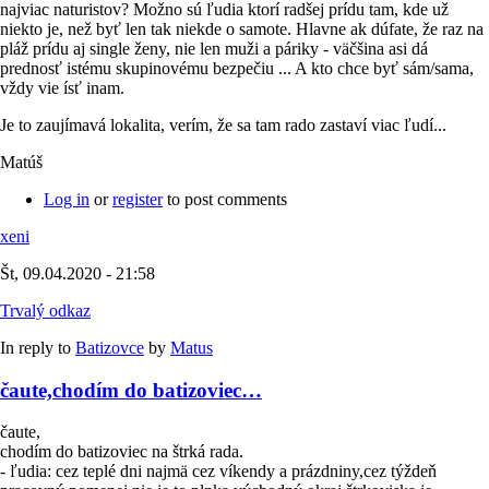
najviac naturistov? Možno sú ľudia ktorí radšej prídu tam, kde už
niekto je, než byť len tak niekde o samote. Hlavne ak dúfate, že raz na
pláž prídu aj single ženy, nie len muži a páriky - väčšina asi dá
prednosť istému skupinovému bezpečiu ... A kto chce byť sám/sama,
vždy vie ísť inam.
Je to zaujímavá lokalita, verím, že sa tam rado zastaví viac ľudí...
Matúš
Log in
or
register
to post comments
xeni
Št, 09.04.2020 - 21:58
Trvalý odkaz
In reply to
Batizovce
by
Matus
čaute,chodím do batizoviec…
čaute,
chodím do batizoviec na štrká rada.
- ľudia: cez teplé dni najmä cez víkendy a prázdniny,cez týždeň