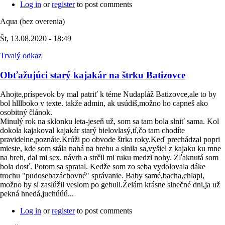
Log in
or
register
to post comments
Aqua (bez overenia)
Št, 13.08.2020 - 18:49
Trvalý odkaz
Obťažujúci starý kajakár na štrku Batizovce
Ahojte,príspevok by mal patriť k téme Nudapláž Batizovce,ale to by
bol hlllboko v texte. takže admin, ak usúdiš,možno ho capneš ako
osobitný článok.
Minulý rok na sklonku leta-jeseň už, som sa tam bola slniť sama. Kol
dokola kajakoval kajakár starý bielovlasý,tí,čo tam chodíte
pravidelne,poznáte.Krúži po obvode štrka roky.Keď prechádzal popri
mieste, kde som stála nahá na brehu a slnila sa,vyšiel z kajaku ku mne
na breh, dal mi sex. návrh a strčil mi ruku medzi nohy. Zľaknutá som
bola dosť. Potom sa spratal. Kedže som zo seba vydolovala dáke
trochu "pudosebazáchovné" správanie. Baby samé,bacha,chlapi,
možno by si zaslúžil veslom po gebuli.Želám krásne slnečné dni,ja už
pekná hnedá,juchúúú...
Log in
or
register
to post comments