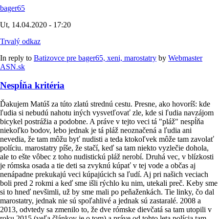
bager65
Ut, 14.04.2020 - 17:20
Trvalý odkaz
In reply to
Batizovce pre bager65, xeni, marostatry
by
Webmaster
ASN.sk
Nespĺňa kritéria
Ďakujem Matúš za túto zlatú strednú cestu. Presne, ako hovoríš: kde
ľudia si nebudú nahotu iných vysvetľovať zle, kde si ľudia navzájom
bicykel postrážia a podobne. A práve v tejto veci tá "pláž" nespĺňa
niekoľko bodov, lebo jednak je tá pláž neoznačená a ľudia ani
nevedia, že tam môžu byť nudisti a teda ktokoľvek môže tam zavolať
políciu. marostatry píše, že stačí, keď sa tam niekto vyzlečie dohola,
ale to ešte vôbec z toho nudistickú pláž nerobí. Druhá vec, v blízkosti
je rómska osada a tie deti sa zvyknú kúpať v tej vode a občas aj
nenápadne prekukajú veci kúpajúcich sa ľudí. Aj pri našich veciach
boli pred 2 rokmi a keď sme išli rýchlo ku nim, utekali preč. Keby sme
si to hneď nevšimli, už by sme mali po peňaženkách. Tie linky, čo dal
marostatry, jednak nie sú spoľahlivé a jednak sú zastaralé. 2008 a
2013, odvtedy sa zmenilo to, že dve rómske dievčatá sa tam utopili v
roku 2015 (veľa článkov je o tom) a práve od tohto leta polícia tam