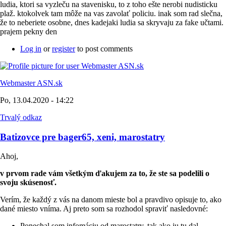
ludia, ktori sa vyzleču na stavenisku, to z toho ešte nerobi nudisticku
plaž. ktokolvek tam môže na vas zavolať policiu. inak som rad slečna,
že to neberiete osobne, dnes kadejaki ludia sa skryvaju za fake učtami.
prajem pekny den
Log in
or
register
to post comments
Webmaster ASN.sk
Po, 13.04.2020 - 14:22
Trvalý odkaz
Batizovce pre bager65, xeni, marostatry
Ahoj,
v prvom rade vám všetkým ďakujem za to, že ste sa podelili o
svoju skúsenosť.
Verím, že každý z vás na danom mieste bol a pravdivo opisuje to, ako
dané miesto vníma. Aj preto som sa rozhodol spraviť nasledovné:
Ponechal som infomáciu od marostatry, tak ako ju tu dal