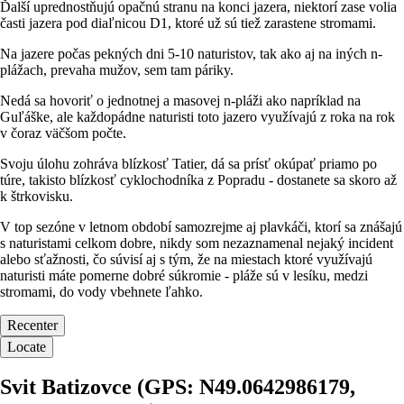
Ďalší uprednostňujú opačnú stranu na konci jazera, niektorí zase volia
časti jazera pod diaľnicou D1, ktoré už sú tiež zarastene stromami.
Na jazere počas pekných dni 5-10 naturistov, tak ako aj na iných n-
plážach, prevaha mužov, sem tam páriky.
Nedá sa hovoriť o jednotnej a masovej n-pláži ako napríklad na
Guľáške, ale každopádne naturisti toto jazero využívajú z roka na rok
v čoraz väčšom počte.
Svoju úlohu zohráva blízkosť Tatier, dá sa prísť okúpať priamo po
túre, takisto blízkosť cyklochodníka z Popradu - dostanete sa skoro až
k štrkovisku.
V top sezóne v letnom období samozrejme aj plavkáči, ktorí sa znášajú
s naturistami celkom dobre, nikdy som nezaznamenal nejaký incident
alebo sťažnosti, čo súvisí aj s tým, že na miestach ktoré využívajú
naturisti máte pomerne dobré súkromie - pláže sú v lesíku, medzi
stromami, do vody vbehnete ľahko.
Recenter
Locate
Svit Batizovce (GPS: N49.0642986179,