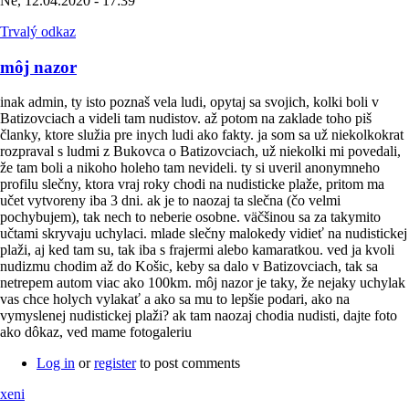
Ne, 12.04.2020 - 17:39
Trvalý odkaz
môj nazor
inak admin, ty isto poznaš vela ludi, opytaj sa svojich, kolki boli v
Batizovciach a videli tam nudistov. až potom na zaklade toho piš
članky, ktore služia pre inych ludi ako fakty. ja som sa už niekolkokrat
rozpraval s ludmi z Bukovca o Batizovciach, už niekolki mi povedali,
že tam boli a nikoho holeho tam nevideli. ty si uveril anonymneho
profilu slečny, ktora vraj roky chodi na nudisticke plaže, pritom ma
učet vytvoreny iba 3 dni. ak je to naozaj ta slečna (čo velmi
pochybujem), tak nech to neberie osobne. väčšinou sa za takymito
učtami skryvaju uchylaci. mlade slečny malokedy vidieť na nudistickej
plaži, aj ked tam su, tak iba s frajermi alebo kamaratkou. ved ja kvoli
nudizmu chodim až do Košic, keby sa dalo v Batizovciach, tak sa
netrepem autom viac ako 100km. môj nazor je taky, že nejaky uchylak
vas chce holych vylakať a ako sa mu to lepšie podari, ako na
vymyslenej nudistickej plaži? ak tam naozaj chodia nudisti, dajte foto
ako dôkaz, ved mame fotogaleriu
Log in
or
register
to post comments
xeni