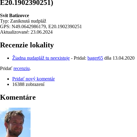
E20.1902390251)
Svit Batizovce
Typ: Zaniknutá nudpláž
GPS: N49.0642986179, E20.1902390251
Aktualizované: 23.06.2024
Recenzie lokality
Žiadna nudapláž tu neexistuje
- Pridal:
bager65
dňa
13.04.2020
Pridať
recenziu
.
Pridať nový komentár
16388 zobrazení
Komentáre