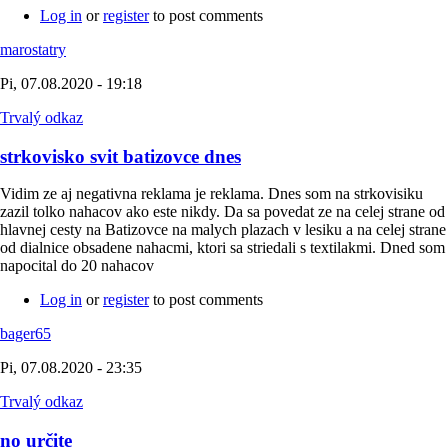
Log in
or
register
to post comments
marostatry
Pi, 07.08.2020 - 19:18
Trvalý odkaz
strkovisko svit batizovce dnes
Vidim ze aj negativna reklama je reklama. Dnes som na strkovisiku
zazil tolko nahacov ako este nikdy. Da sa povedat ze na celej strane od
hlavnej cesty na Batizovce na malych plazach v lesiku a na celej strane
od dialnice obsadene nahacmi, ktori sa striedali s textilakmi. Dned som
napocital do 20 nahacov
Log in
or
register
to post comments
bager65
Pi, 07.08.2020 - 23:35
Trvalý odkaz
no určite