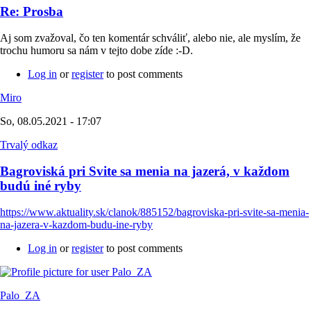
Re: Prosba
Aj som zvažoval, čo ten komentár schváliť, alebo nie, ale myslím, že
trochu humoru sa nám v tejto dobe zíde :-D.
Log in
or
register
to post comments
Miro
So, 08.05.2021 - 17:07
Trvalý odkaz
Bagroviská pri Svite sa menia na jazerá, v každom
budú iné ryby
https://www.aktuality.sk/clanok/885152/bagroviska-pri-svite-sa-menia-
na-jazera-v-kazdom-budu-ine-ryby
Log in
or
register
to post comments
Palo_ZA