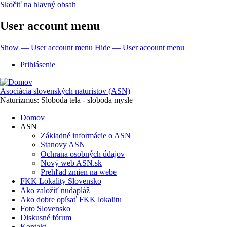
Skočiť na hlavný obsah
User account menu
Show — User account menu
Hide — User account menu
Prihlásenie
Asociácia slovenských naturistov (ASN)
Naturizmus: Sloboda tela - sloboda mysle
Domov
ASN
Základné informácie o ASN
Stanovy ASN
Ochrana osobných údajov
Nový web ASN.sk
Prehľad zmien na webe
FKK Lokality Slovensko
Ako založiť nudapláž
Ako dobre opísať FKK lokalitu
Foto Slovensko
Diskusné fórum
Kontakt