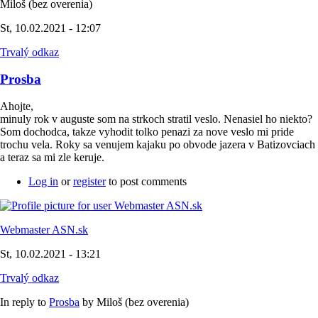
Miloš (bez overenia)
St, 10.02.2021 - 12:07
Trvalý odkaz
Prosba
Ahojte,
minuly rok v auguste som na strkoch stratil veslo. Nenasiel ho niekto?
Som dochodca, takze vyhodit tolko penazi za nove veslo mi pride
trochu vela. Roky sa venujem kajaku po obvode jazera v Batizovciach
a teraz sa mi zle keruje.
Log in
or
register
to post comments
Webmaster ASN.sk
St, 10.02.2021 - 13:21
Trvalý odkaz
In reply to
Prosba
by
Miloš (bez overenia)