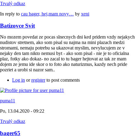
Trvalý odkaz
In reply to
cau bager, hej,mam novy…
by
xeni
Batizovce Svit
No mozem povedat ze pocas slnecnych dni ked pridem vzdy nejakych
nudistov stretnem, ako som pisal su najma na mini plazach medzi
stromami, nemaju potrebu sa ukazovat myslim, nevylucujem ze v
nejaky den tam nikto nemusi byt - ako som pisal - nie je to oficialna
plaz, fotky ako dokaz- no zacal to tu bager hejtovat az tak ze mam
dojem ze jemu ide skor o to foto ako naturizmus, kazdy nech pride
pozriet a urobi si nazor sam..
Log in
or
register
to post comments
puma11
Po, 13.04.2020 - 09:22
Trvalý odkaz
bager65