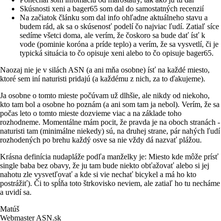
Skúsnosti xeni a bager65 som dal do samostatných recenzií
Na začiatok článku som dal info ohľadne aktuálneho stavu a
budem rád, ak sa o skúsenosť podelí čo najviac ľudí. Zatiaľ síce
sedíme všetci doma, ale verím, že čoskoro sa bude dať ísť k
vode (pominie koróna a príde teplo) a verím, že sa vysvetlí, či je
typická situácia to čo opisuje xeni alebo to čo opisuje bager65.
Naozaj nie je v silách ASN (a ani mňa osobne) ísť na každé miesto,
ktoré sem iní naturisti pridajú (a každému z nich, za to ďakujeme).
Ja osobne o tomto mieste počúvam už dlhšie, ale nikdy od niekoho,
kto tam bol a osobne ho poznám (a ani som tam ja nebol). Verím, že sa
počas leto o tomto mieste dozvieme viac a na základe toho
rozhodneme. Momentálne mám pocit, že pravda je na oboch stranách -
naturisti tam (minimálne niekedy) sú, na druhej strane, pár nahých ľudí
rozhodených po brehu každý osve sa nie vždy dá nazvať plážou.
Krásna definícia nudapláže podľa manželky je: Miesto kde môže prísť
single baba bez obavy, že ju tam bude niekto obťažovať alebo si jej
nahotu zle vysvetľovať a kde si vie nechať bicykel a má ho kto
postrážiť). Či to spĺňa toto štrkovisko neviem, ale zatiaľ ho tu necháme
a uvidí sa.
Matúš
Webmaster ASN.sk