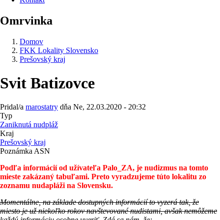
Omrvinka
Domov
FKK Lokality Slovensko
Prešovský kraj
Svit Batizovce
Pridal/a
marostatry
dňa
Ne, 22.03.2020 - 20:32
Typ
Zaniknutá nudpláž
Kraj
Prešovský kraj
Poznámka ASN
Podľa informácií od užívateľa Palo_ZA, je nudizmus na tomto
mieste zakázaný tabuľami. Preto vyradzujeme túto lokalitu zo
zoznamu nudapláži na Slovensku.
Momentálne, na základe dostupných informácií to vyzerá tak, že
miesto je už niekoľko rokov navštevované nudistami, avšak nemôžeme
každú informáciu osobne uveriť. Zdá sa nám, že: