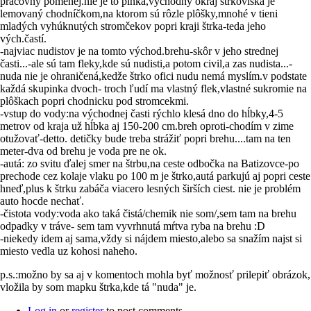
pracovný pomenej.nie je to plnka,východný okraj štrkoviska je
lemovaný chodníčkom,na ktorom sú rôzle plôšky,mnohé v tieni
mladých vyhúknutých stromčekov popri kraji štrka-teda jeho
vých.častí.
-najviac nudistov je na tomto východ.brehu-skôr v jeho strednej
časti...-ale sú tam fleky,kde sú nudisti,a potom civil,a zas nudista...-
nuda nie je ohraničená,kedže štrko ofici nudu nemá myslím.v podstate
každá skupinka dvoch- troch ľudí ma vlastný flek,vlastné sukromie na
plôškach popri chodnicku pod stromcekmi.
-vstup do vody:na východnej časti rýchlo klesá dno do hĺbky,4-5
metrov od kraja už hĺbka aj 150-200 cm.breh oproti-chodím v zime
otužovať-detto. detičky bude treba strážiť popri brehu....tam na ten
meter-dva od brehu je voda pre ne ok.
-autá: zo svitu ďalej smer na štrbu,na ceste odbočka na Batizovce-po
prechode cez kolaje vlaku po 100 m je štrko,autá parkujú aj popri ceste
hneď,plus k štrku zabáča viacero lesných širších ciest. nie je problém
auto hocde nechať.
-čistota vody:voda ako taká čistá/chemik nie som/,sem tam na brehu
odpadky v tráve- sem tam vyvrhnutá mŕtva ryba na brehu :D
-niekedy idem aj sama,vždy si nájdem miesto,alebo sa snažím najst si
miesto vedla uz kohosi naheho.
p.s.:možno by sa aj v komentoch mohla byť možnosť prilepiť obrázok,
vložila by som mapku štrka,kde tá "nuda" je.
Log in
or
register
to post comments