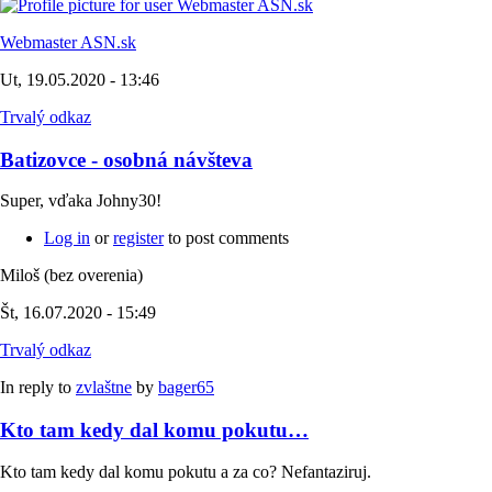
Webmaster ASN.sk
Ut, 19.05.2020 - 13:46
Trvalý odkaz
Batizovce - osobná návšteva
Super, vďaka Johny30!
Log in
or
register
to post comments
Miloš (bez overenia)
Št, 16.07.2020 - 15:49
Trvalý odkaz
In reply to
zvlaštne
by
bager65
Kto tam kedy dal komu pokutu…
Kto tam kedy dal komu pokutu a za co? Nefantaziruj.