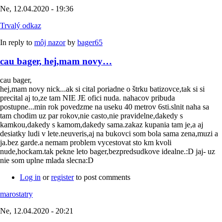
Ne, 12.04.2020 - 19:36
Trvalý odkaz
In reply to
môj nazor
by
bager65
cau bager, hej,mam novy…
cau bager,
hej,mam novy nick...ak si cital poriadne o štrku batizovce,tak si si
precital aj to,ze tam NIE JE ofici nuda. nahacov pribuda
postupne...min rok povedzme na useku 40 metrov 6sti.slnit naha sa
tam chodim uz par rokov,nie casto,nie pravidelne,dakedy s
kamkou,dakedy s kamom,dakedy sama.zakaz kupania tam je,a aj
desiatky ludi v lete.neuveris,aj na bukovci som bola sama zena,muzi a
ja.bez garde.a nemam problem vycestovat sto km kvoli
nude,hockam.tak pekne leto bager,bezpredsudkove idealne.:D jaj- uz
nie som uplne mlada slecna:D
Log in
or
register
to post comments
marostatry
Ne, 12.04.2020 - 20:21