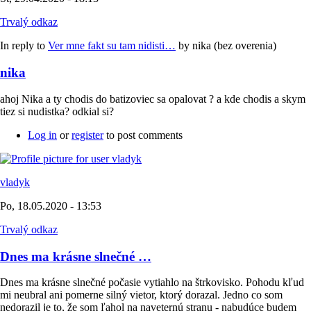
Trvalý odkaz
In reply to
Ver mne fakt su tam nidisti…
by
nika (bez overenia)
nika
ahoj Nika a ty chodis do batizoviec sa opalovat ? a kde chodis a skym
tiez si nudistka? odkial si?
Log in
or
register
to post comments
vladyk
Po, 18.05.2020 - 13:53
Trvalý odkaz
Dnes ma krásne slnečné …
Dnes ma krásne slnečné počasie vytiahlo na štrkovisko. Pohodu kľud
mi neubral ani pomerne silný vietor, ktorý dorazal. Jedno co som
nedorazil je to, že som ľahol na naveternú stranu - nabudúce budem