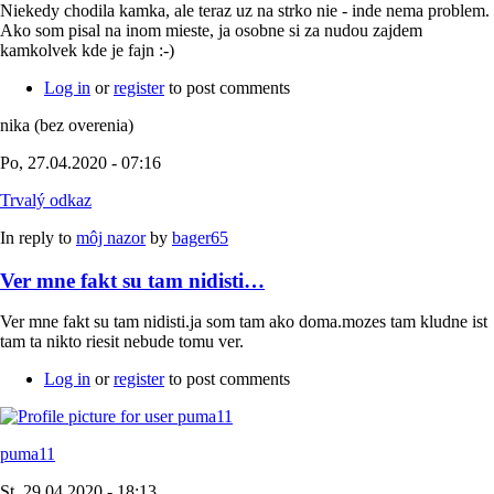
Niekedy chodila kamka, ale teraz uz na strko nie - inde nema problem.
Ako som pisal na inom mieste, ja osobne si za nudou zajdem
kamkolvek kde je fajn :-)
Log in
or
register
to post comments
nika (bez overenia)
Po, 27.04.2020 - 07:16
Trvalý odkaz
In reply to
môj nazor
by
bager65
Ver mne fakt su tam nidisti…
Ver mne fakt su tam nidisti.ja som tam ako doma.mozes tam kludne ist
tam ta nikto riesit nebude tomu ver.
Log in
or
register
to post comments
puma11
St, 29.04.2020 - 18:13