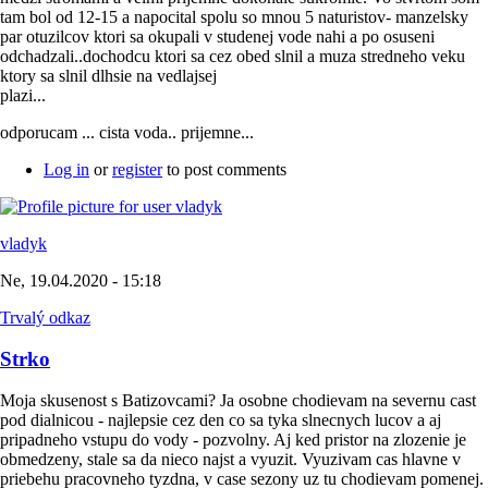
tam bol od 12-15 a napocital spolu so mnou 5 naturistov- manzelsky
par otuzilcov ktori sa okupali v studenej vode nahi a po osuseni
odchadzali..dochodcu ktori sa cez obed slnil a muza stredneho veku
ktory sa slnil dlhsie na vedlajsej
plazi...
odporucam ... cista voda.. prijemne...
Log in
or
register
to post comments
vladyk
Ne, 19.04.2020 - 15:18
Trvalý odkaz
Strko
Moja skusenost s Batizovcami? Ja osobne chodievam na severnu cast
pod dialnicou - najlepsie cez den co sa tyka slnecnych lucov a aj
pripadneho vstupu do vody - pozvolny. Aj ked pristor na zlozenie je
obmedzeny, stale sa da nieco najst a vyuzit. Vyuzivam cas hlavne v
priebehu pracovneho tyzdna, v case sezony uz tu chodievam pomenej.