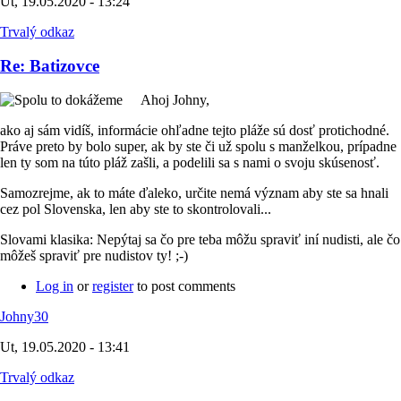
Ut, 19.05.2020 - 13:24
Trvalý odkaz
Re: Batizovce
Ahoj Johny,
ako aj sám vidíš, informácie ohľadne tejto pláže sú dosť protichodné.
Práve preto by bolo super, ak by ste či už spolu s manželkou, prípadne
len ty som na túto pláž zašli, a podelili sa s nami o svoju skúsenosť.
Samozrejme, ak to máte ďaleko, určite nemá význam aby ste sa hnali
cez pol Slovenska, len aby ste to skontrolovali...
Slovami klasika: Nepýtaj sa čo pre teba môžu spraviť iní nudisti, ale čo
môžeš spraviť pre nudistov ty! ;-)
Log in
or
register
to post comments
Johny30
Ut, 19.05.2020 - 13:41
Trvalý odkaz