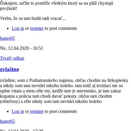
Ďakujem, určite to pomôže všetkým ktorý sa na pláž chystajú
prvýkrát!
Verím, že sa tam budú radi vracať...
Log in
or
register
to post comments
bager65
Ne, 12.04.2020 - 16:51
Trvalý odkaz
zvlaštne
zvlaštne, som z Podtatranskeho regionu, občas chodim na štrkopiesky
a nikdy som tam nevidel nikoho holeho. tam totiž aj textilaci nie su
uplne vitani a nieto ešte my, kedže tam je stavenisko, je tam zakaz
kupania a policia tam chodi davať pokuty. občas tam chodim
(oblečeny) a ešte nikdy som tam nevidel nikoho holeho
Log in
or
register
to post comments
bager65