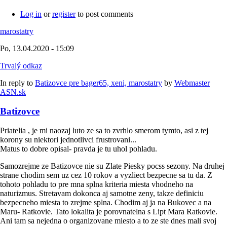
Log in
or
register
to post comments
marostatry
Po, 13.04.2020 - 15:09
Trvalý odkaz
In reply to
Batizovce pre bager65, xeni, marostatry
by
Webmaster
ASN.sk
Batizovce
Priatelia , je mi naozaj luto ze sa to zvrhlo smerom tymto, asi z tej
korony su niektori jednotlivci frustrovani...
Matus to dobre opisal- pravda je tu uhol pohladu.
Samozrejme ze Batizovce nie su Zlate Piesky pocss sezony. Na druhej
strane chodim sem uz cez 10 rokov a vyzliect bezpecne sa tu da. Z
tohoto pohladu to pre mna splna kriteria miesta vhodneho na
naturizmus. Stretavam dokonca aj samotne zeny, takze definiciu
bezpecneho miesta to zrejme splna. Chodim aj ja na Bukovec a na
Maru- Ratkovie. Tato lokalita je porovnatelna s Lipt Mara Ratkovie.
Ani tam sa nejedna o organizovane miesto a to ze ste dnes mali svoj