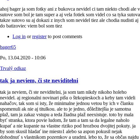
ahoj bager ja som fotky ani z bukovca nevidel ci tam niekto chodi ale v
sutove som bol je tam super a aj vela fotiek som videl co sa tyka sutova
takze sutovo su aj dokazi z inych som nevidel tiez ale chodia nudisti aj
do batizoviec viem bol som tiez
Log in
or
register
to post comments
bager65
Po, 13.04.2020 - 10:06
Trvalý odkaz
tak ja neviem, či ste neviditelni
tak ja neviem, či ste neviditelni, ja som tam nikdy nikoho holeho
nevidel. aj regionalni novinari pišu o štrkopieskoch a keby tam videli
nahačov, tak som si isty, že minimalne jednou vetou by ich v članku
spomenuli ak nie aj titulkou. ale to je jedno, dôležitejšia je samotna
plaž, tam ja zakaz vstupu a teda žiadna plaž neexistuje. toto by mala
byť stranka, ktora povie ludom, že tam a tam sa da legalne naholo
kupať a nie kupanie na vlastne riziko pod hrozbou dvojitej pokuty. ja
by som skusil hladať ine miesto1 alebo sa aspon pokusil nejak
dohodnuť s vlastnikom pozemkov a uradmi. lebo to, že sa občas najdu