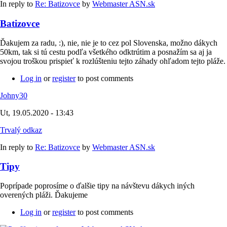
In reply to
Re: Batizovce
by
Webmaster ASN.sk
Batizovce
Ďakujem za radu, :), nie, nie je to cez pol Slovenska, možno dákych
50km, tak si tú cestu podľa všetkého odktrútim a posnažím sa aj ja
svojou troškou prispieť k rozlúšteniu tejto záhady ohľadom tejto pláže.
Log in
or
register
to post comments
Johny30
Ut, 19.05.2020 - 13:43
Trvalý odkaz
In reply to
Re: Batizovce
by
Webmaster ASN.sk
Tipy
Poprípade poprosíme o ďalšie tipy na návštevu dákych iných
overených pláži. Ďakujeme
Log in
or
register
to post comments