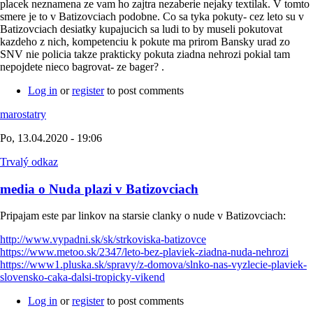
placek neznamena ze vam ho zajtra nezaberie nejaky textilak. V tomto
smere je to v Batizovciach podobne. Co sa tyka pokuty- cez leto su v
Batizovciach desiatky kupajucich sa ludi to by museli pokutovat
kazdeho z nich, kompetenciu k pokute ma prirom Bansky urad zo
SNV nie policia takze prakticky pokuta ziadna nehrozi pokial tam
nepojdete nieco bagrovat- ze bager? .
Log in
or
register
to post comments
marostatry
Po, 13.04.2020 - 19:06
Trvalý odkaz
media o Nuda plazi v Batizovciach
Pripajam este par linkov na starsie clanky o nude v Batizovciach:
http://www.vypadni.sk/sk/strkoviska-batizovce
https://www.metoo.sk/2347/leto-bez-plaviek-ziadna-nuda-nehrozi
https://www1.pluska.sk/spravy/z-domova/slnko-nas-vyzlecie-plaviek-
slovensko-caka-dalsi-tropicky-vikend
Log in
or
register
to post comments