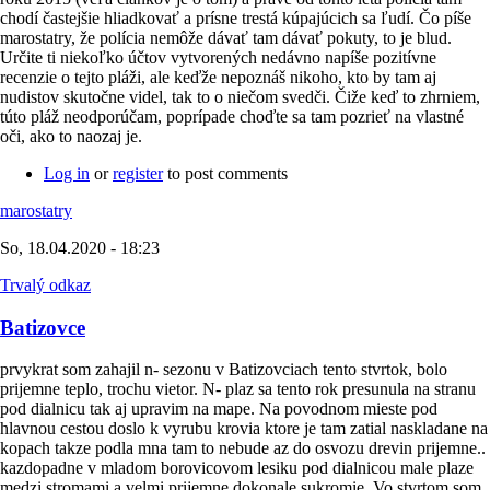
chodí častejšie hliadkovať a prísne trestá kúpajúcich sa ľudí. Čo píše
marostatry, že polícia nemôže dávať tam dávať pokuty, to je blud.
Určite ti niekoľko účtov vytvorených nedávno napíše pozitívne
recenzie o tejto pláži, ale keďže nepoznáš nikoho, kto by tam aj
nudistov skutočne videl, tak to o niečom svedči. Čiže keď to zhrniem,
túto pláž neodporúčam, poprípade choďte sa tam pozrieť na vlastné
oči, ako to naozaj je.
Log in
or
register
to post comments
marostatry
So, 18.04.2020 - 18:23
Trvalý odkaz
Batizovce
prvykrat som zahajil n- sezonu v Batizovciach tento stvrtok, bolo
prijemne teplo, trochu vietor. N- plaz sa tento rok presunula na stranu
pod dialnicu tak aj upravim na mape. Na povodnom mieste pod
hlavnou cestou doslo k vyrubu krovia ktore je tam zatial naskladane na
kopach takze podla mna tam to nebude az do osvozu drevin prijemne..
kazdopadne v mladom borovicovom lesiku pod dialnicou male plaze
medzi stromami a velmi prijemne dokonale sukromie. Vo stvrtom som