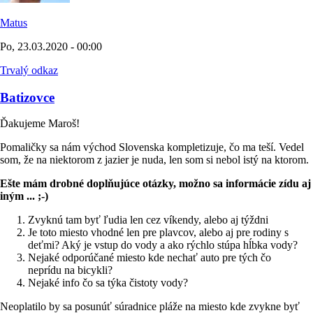
Matus
Po, 23.03.2020 - 00:00
Trvalý odkaz
Batizovce
Ďakujeme Maroš!
Pomaličky sa nám východ Slovenska kompletizuje, čo ma teší. Vedel
som, že na niektorom z jazier je nuda, len som si nebol istý na ktorom.
Ešte mám drobné doplňujúce otázky, možno sa informácie zídu aj
iným ... ;-)
Zvyknú tam byť ľudia len cez víkendy, alebo aj týždni
Je toto miesto vhodné len pre plavcov, alebo aj pre rodiny s
deťmi? Aký je vstup do vody a ako rýchlo stúpa hĺbka vody?
Nejaké odporúčané miesto kde nechať auto pre tých čo
neprídu na bicykli?
Nejaké info čo sa týka čistoty vody?
Neoplatilo by sa posunúť súradnice pláže na miesto kde zvykne byť