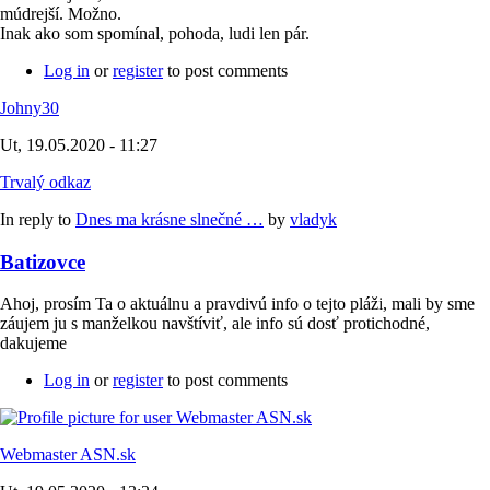
múdrejší. Možno.
Inak ako som spomínal, pohoda, ludi len pár.
Log in
or
register
to post comments
Johny30
Ut, 19.05.2020 - 11:27
Trvalý odkaz
In reply to
Dnes ma krásne slnečné …
by
vladyk
Batizovce
Ahoj, prosím Ta o aktuálnu a pravdivú info o tejto pláži, mali by sme
záujem ju s manželkou navštíviť, ale info sú dosť protichodné,
dakujeme
Log in
or
register
to post comments
Webmaster ASN.sk