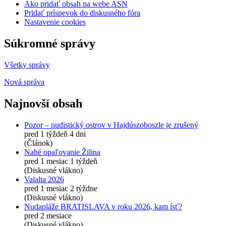
Ako pridať obsah na webe ASN
Pridať príspevok do diskusného fóra
Nastavenie cookies
Súkromné správy
Všetky správy
Nová správa
Najnovší obsah
Pozor – nudistický ostrov v Hajdúszoboszle je zrušený
pred 1 týždeň 4 dni
(Článok)
Nahé opaľovanie Žilina
pred 1 mesiac 1 týždeň
(Diskusné vlákno)
Valalta 2026
pred 1 mesiac 2 týždne
(Diskusné vlákno)
Nudapláže BRATISLAVA v roku 2026, kam ísť?
pred 2 mesiace
(Diskusné vlákno)