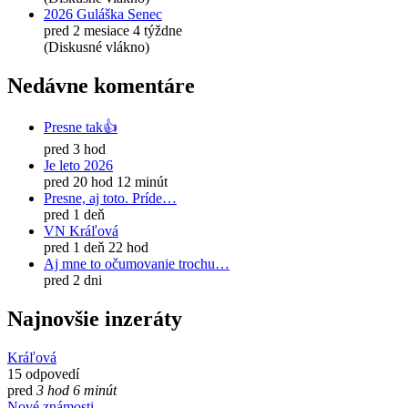
2026 Guláška Senec
pred 2 mesiace 4 týždne
(Diskusné vlákno)
Nedávne komentáre
Presne tak👍
pred 3 hod
Je leto 2026
pred 20 hod 12 minút
Presne, aj toto. Príde…
pred 1 deň
VN Kráľová
pred 1 deň 22 hod
Aj mne to očumovanie trochu…
pred 2 dni
Najnovšie inzeráty
Kráľová
15 odpovedí
pred
3 hod 6 minút
Nové známosti