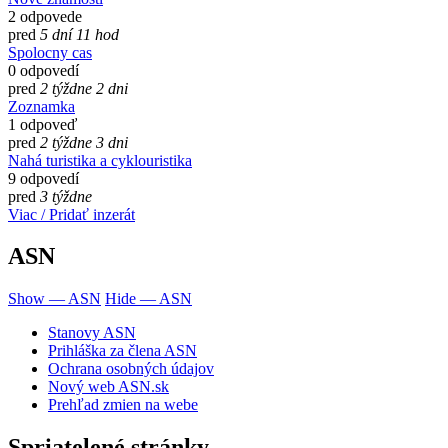
2 odpovede
pred
5 dní 11 hod
Spolocny cas
0 odpovedí
pred
2 týždne 2 dni
Zoznamka
1 odpoveď
pred
2 týždne 3 dni
Nahá turistika a cyklouristika
9 odpovedí
pred
3 týždne
Viac / Pridať inzerát
ASN
Show — ASN
Hide — ASN
Stanovy ASN
Prihláška za člena ASN
Ochrana osobných údajov
Nový web ASN.sk
Prehľad zmien na webe
Spriatelené stránky