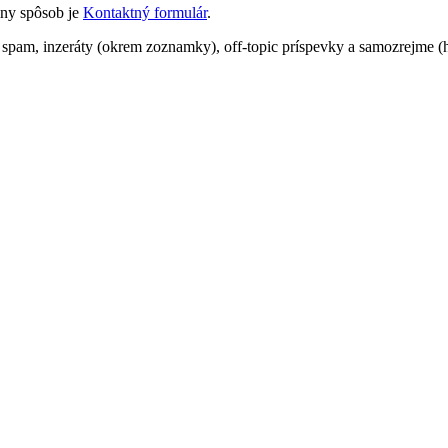
lny spôsob je
Kontaktný formulár
.
spam, inzeráty (okrem zoznamky), off-topic príspevky a samozrejme (hl