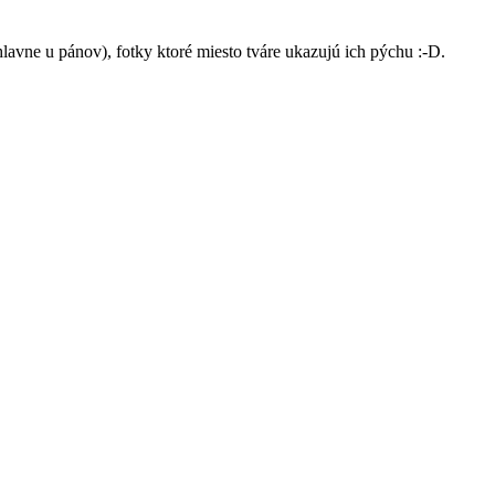
avne u pánov), fotky ktoré miesto tváre ukazujú ich pýchu :-D.