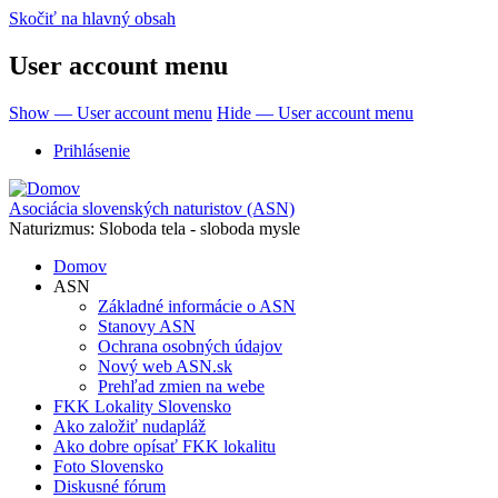
Skočiť na hlavný obsah
User account menu
Show — User account menu
Hide — User account menu
Prihlásenie
Asociácia slovenských naturistov (ASN)
Naturizmus: Sloboda tela - sloboda mysle
Domov
ASN
Základné informácie o ASN
Stanovy ASN
Ochrana osobných údajov
Nový web ASN.sk
Prehľad zmien na webe
FKK Lokality Slovensko
Ako založiť nudapláž
Ako dobre opísať FKK lokalitu
Foto Slovensko
Diskusné fórum