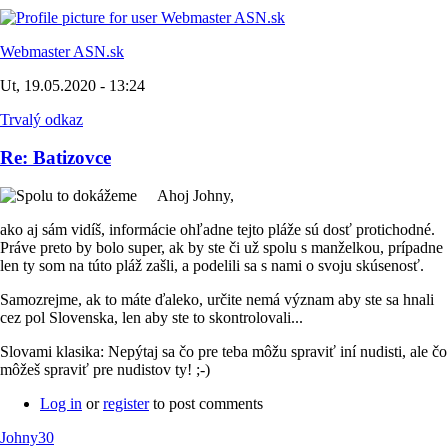
Webmaster ASN.sk
Ut, 19.05.2020 - 13:24
Trvalý odkaz
Re: Batizovce
Ahoj Johny,
ako aj sám vidíš, informácie ohľadne tejto pláže sú dosť protichodné.
Práve preto by bolo super, ak by ste či už spolu s manželkou, prípadne
len ty som na túto pláž zašli, a podelili sa s nami o svoju skúsenosť.
Samozrejme, ak to máte ďaleko, určite nemá význam aby ste sa hnali
cez pol Slovenska, len aby ste to skontrolovali...
Slovami klasika: Nepýtaj sa čo pre teba môžu spraviť iní nudisti, ale čo
môžeš spraviť pre nudistov ty! ;-)
Log in
or
register
to post comments
Johny30