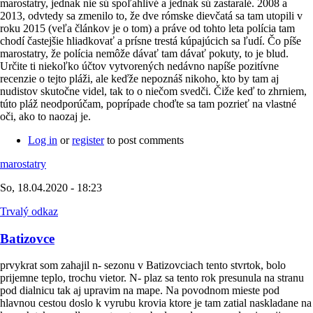
marostatry, jednak nie sú spoľahlivé a jednak sú zastaralé. 2008 a
2013, odvtedy sa zmenilo to, že dve rómske dievčatá sa tam utopili v
roku 2015 (veľa článkov je o tom) a práve od tohto leta polícia tam
chodí častejšie hliadkovať a prísne trestá kúpajúcich sa ľudí. Čo píše
marostatry, že polícia nemôže dávať tam dávať pokuty, to je blud.
Určite ti niekoľko účtov vytvorených nedávno napíše pozitívne
recenzie o tejto pláži, ale keďže nepoznáš nikoho, kto by tam aj
nudistov skutočne videl, tak to o niečom svedči. Čiže keď to zhrniem,
túto pláž neodporúčam, poprípade choďte sa tam pozrieť na vlastné
oči, ako to naozaj je.
Log in
or
register
to post comments
marostatry
So, 18.04.2020 - 18:23
Trvalý odkaz
Batizovce
prvykrat som zahajil n- sezonu v Batizovciach tento stvrtok, bolo
prijemne teplo, trochu vietor. N- plaz sa tento rok presunula na stranu
pod dialnicu tak aj upravim na mape. Na povodnom mieste pod
hlavnou cestou doslo k vyrubu krovia ktore je tam zatial naskladane na