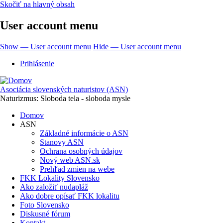
Skočiť na hlavný obsah
User account menu
Show — User account menu
Hide — User account menu
Prihlásenie
Asociácia slovenských naturistov (ASN)
Naturizmus: Sloboda tela - sloboda mysle
Domov
ASN
Základné informácie o ASN
Stanovy ASN
Ochrana osobných údajov
Nový web ASN.sk
Prehľad zmien na webe
FKK Lokality Slovensko
Ako založiť nudapláž
Ako dobre opísať FKK lokalitu
Foto Slovensko
Diskusné fórum
Kontakt