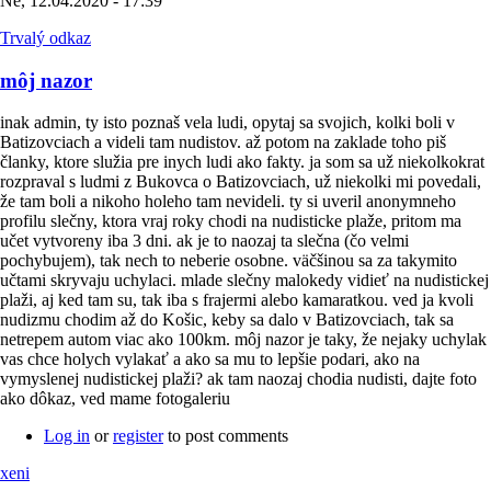
Ne, 12.04.2020 - 17:39
Trvalý odkaz
môj nazor
inak admin, ty isto poznaš vela ludi, opytaj sa svojich, kolki boli v
Batizovciach a videli tam nudistov. až potom na zaklade toho piš
članky, ktore služia pre inych ludi ako fakty. ja som sa už niekolkokrat
rozpraval s ludmi z Bukovca o Batizovciach, už niekolki mi povedali,
že tam boli a nikoho holeho tam nevideli. ty si uveril anonymneho
profilu slečny, ktora vraj roky chodi na nudisticke plaže, pritom ma
učet vytvoreny iba 3 dni. ak je to naozaj ta slečna (čo velmi
pochybujem), tak nech to neberie osobne. väčšinou sa za takymito
učtami skryvaju uchylaci. mlade slečny malokedy vidieť na nudistickej
plaži, aj ked tam su, tak iba s frajermi alebo kamaratkou. ved ja kvoli
nudizmu chodim až do Košic, keby sa dalo v Batizovciach, tak sa
netrepem autom viac ako 100km. môj nazor je taky, že nejaky uchylak
vas chce holych vylakať a ako sa mu to lepšie podari, ako na
vymyslenej nudistickej plaži? ak tam naozaj chodia nudisti, dajte foto
ako dôkaz, ved mame fotogaleriu
Log in
or
register
to post comments
xeni