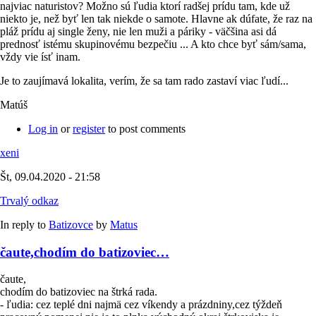
najviac naturistov? Možno sú ľudia ktorí radšej prídu tam, kde už
niekto je, než byť len tak niekde o samote. Hlavne ak dúfate, že raz na
pláž prídu aj single ženy, nie len muži a páriky - väčšina asi dá
prednosť istému skupinovému bezpečiu ... A kto chce byť sám/sama,
vždy vie ísť inam.
Je to zaujímavá lokalita, verím, že sa tam rado zastaví viac ľudí...
Matúš
Log in
or
register
to post comments
xeni
Št, 09.04.2020 - 21:58
Trvalý odkaz
In reply to
Batizovce
by
Matus
čaute,chodím do batizoviec…
čaute,
chodím do batizoviec na štrká rada.
- ľudia: cez teplé dni najmä cez víkendy a prázdniny,cez týždeň