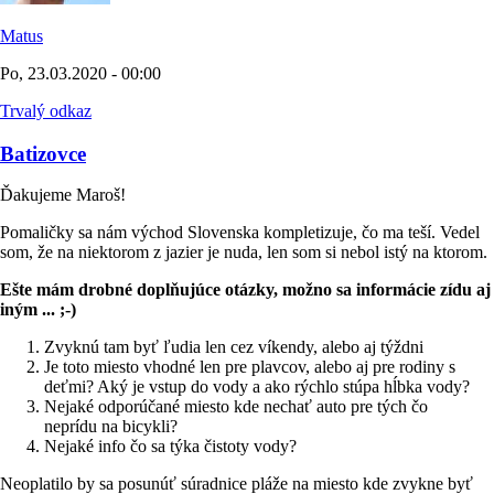
Matus
Po, 23.03.2020 - 00:00
Trvalý odkaz
Batizovce
Ďakujeme Maroš!
Pomaličky sa nám východ Slovenska kompletizuje, čo ma teší. Vedel
som, že na niektorom z jazier je nuda, len som si nebol istý na ktorom.
Ešte mám drobné doplňujúce otázky, možno sa informácie zídu aj
iným ... ;-)
Zvyknú tam byť ľudia len cez víkendy, alebo aj týždni
Je toto miesto vhodné len pre plavcov, alebo aj pre rodiny s
deťmi? Aký je vstup do vody a ako rýchlo stúpa hĺbka vody?
Nejaké odporúčané miesto kde nechať auto pre tých čo
neprídu na bicykli?
Nejaké info čo sa týka čistoty vody?
Neoplatilo by sa posunúť súradnice pláže na miesto kde zvykne byť