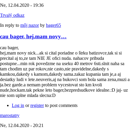
Ne, 12.04.2020 - 19:36
Trvalý odkaz
In reply to
môj nazor
by
bager65
cau bager, hej,mam novy…
cau bager,
hej,mam novy nick...ak si cital poriadne o štrku batizovce,tak si si
precital aj to,ze tam NIE JE ofici nuda. nahacov pribuda
postupne...min rok povedzme na useku 40 metrov 6sti.slnit naha sa
tam chodim uz par rokov,nie casto,nie pravidelne,dakedy s
kamkou,dakedy s kamom,dakedy sama.zakaz kupania tam je,a aj
desiatky ludi v lete.neuveris,aj na bukovci som bola sama zena,muzi a
ja.bez garde.a nemam problem vycestovat sto km kvoli
nude,hockam.tak pekne leto bager,bezpredsudkove idealne.:D jaj- uz
nie som uplne mlada slecna:D
Log in
or
register
to post comments
marostatry
Ne, 12.04.2020 - 20:21