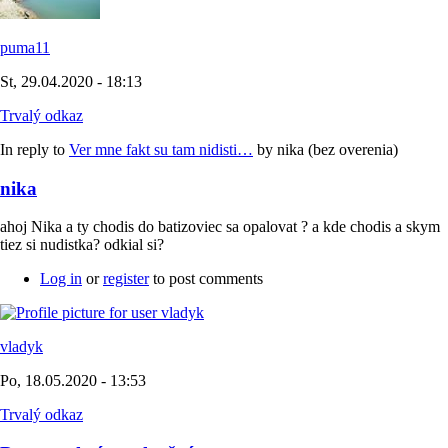
puma11
St, 29.04.2020 - 18:13
Trvalý odkaz
In reply to
Ver mne fakt su tam nidisti…
by
nika (bez overenia)
nika
ahoj Nika a ty chodis do batizoviec sa opalovat ? a kde chodis a skym
tiez si nudistka? odkial si?
Log in
or
register
to post comments
vladyk
Po, 18.05.2020 - 13:53
Trvalý odkaz