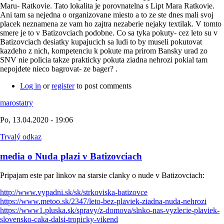
Maru- Ratkovie. Tato lokalita je porovnatelna s Lipt Mara Ratkovie.
Ani tam sa nejedna o organizovane miesto a to ze ste dnes mali svoj
placek neznamena ze vam ho zajtra nezaberie nejaky textilak. V tomto
smere je to v Batizovciach podobne. Co sa tyka pokuty- cez leto su v
Batizovciach desiatky kupajucich sa ludi to by museli pokutovat
kazdeho z nich, kompetenciu k pokute ma prirom Bansky urad zo
SNV nie policia takze prakticky pokuta ziadna nehrozi pokial tam
nepojdete nieco bagrovat- ze bager? .
Log in
or
register
to post comments
marostatry
Po, 13.04.2020 - 19:06
Trvalý odkaz
media o Nuda plazi v Batizovciach
Pripajam este par linkov na starsie clanky o nude v Batizovciach:
http://www.vypadni.sk/sk/strkoviska-batizovce
https://www.metoo.sk/2347/leto-bez-plaviek-ziadna-nuda-nehrozi
https://www1.pluska.sk/spravy/z-domova/slnko-nas-vyzlecie-plaviek-
slovensko-caka-dalsi-tropicky-vikend