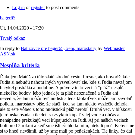
Log in
or
register
to post comments
bager65
Ut, 14.04.2020 - 17:20
Trvalý odkaz
In reply to
Batizovce pre bager65, xeni, marostatry
by
Webmaster
ASN.sk
Nespĺňa kritéria
Ďakujem Matúš za túto zlatú strednú cestu. Presne, ako hovoríš: kde
ľudia si nebudú nahotu iných vysvetľovať zle, kde si ľudia navzájom
bicykel postrážia a podobne. A práve v tejto veci tá "pláž" nespĺňa
niekoľko bodov, lebo jednak je tá pláž neoznačená a ľudia ani
nevedia, že tam môžu byť nudisti a teda ktokoľvek môže tam zavolať
políciu. marostatry píše, že stačí, keď sa tam niekto vyzlečie dohola,
ale to ešte vôbec z toho nudistickú pláž nerobí. Druhá vec, v blízkosti
je rómska osada a tie deti sa zvyknú kúpať v tej vode a občas aj
nenápadne prekukajú veci kúpajúcich sa ľudí. Aj pri našich veciach
boli pred 2 rokmi a keď sme išli rýchlo ku nim, utekali preč. Keby sme
si to hneď nevšimli, už by sme mali po peňaženkách. Tie linky, čo dal