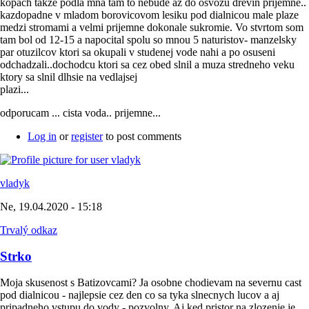
kopach takze podla mna tam to nebude az do osvozu drevin prijemne..
kazdopadne v mladom borovicovom lesiku pod dialnicou male plaze
medzi stromami a velmi prijemne dokonale sukromie. Vo stvrtom som
tam bol od 12-15 a napocital spolu so mnou 5 naturistov- manzelsky
par otuzilcov ktori sa okupali v studenej vode nahi a po osuseni
odchadzali..dochodcu ktori sa cez obed slnil a muza stredneho veku
ktory sa slnil dlhsie na vedlajsej
plazi...
odporucam ... cista voda.. prijemne...
Log in
or
register
to post comments
vladyk
Ne, 19.04.2020 - 15:18
Trvalý odkaz
Strko
Moja skusenost s Batizovcami? Ja osobne chodievam na severnu cast
pod dialnicou - najlepsie cez den co sa tyka slnecnych lucov a aj
pripadneho vstupu do vody - pozvolny. Aj ked pristor na zlozenie je