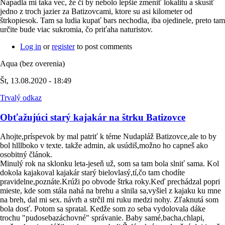
Napadla mi taka vec, že či by nebolo lepšie zmeniť lokalitu a skusiť
jedno z troch jazier za Batizovcami, ktore su asi kilometer od
štrkopiesok. Tam sa ludia kupať bars nechodia, iba ojedinele, preto tam
určite bude viac sukromia, čo priťaha naturistov.
Log in
or
register
to post comments
Aqua (bez overenia)
Št, 13.08.2020 - 18:49
Trvalý odkaz
Obťažujúci starý kajakár na štrku Batizovce
Ahojte,príspevok by mal patriť k téme Nudapláž Batizovce,ale to by
bol hlllboko v texte. takže admin, ak usúdiš,možno ho capneš ako
osobitný článok.
Minulý rok na sklonku leta-jeseň už, som sa tam bola slniť sama. Kol
dokola kajakoval kajakár starý bielovlasý,tí,čo tam chodíte
pravidelne,poznáte.Krúži po obvode štrka roky.Keď prechádzal popri
mieste, kde som stála nahá na brehu a slnila sa,vyšiel z kajaku ku mne
na breh, dal mi sex. návrh a strčil mi ruku medzi nohy. Zľaknutá som
bola dosť. Potom sa spratal. Kedže som zo seba vydolovala dáke
trochu "pudosebazáchovné" správanie. Baby samé,bacha,chlapi,