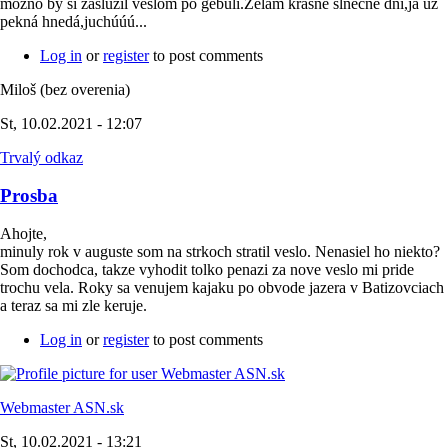
možno by si zaslúžil veslom po gebuli.Želám krásne slnečné dni,ja už
pekná hnedá,juchúúú...
Log in
or
register
to post comments
Miloš (bez overenia)
St, 10.02.2021 - 12:07
Trvalý odkaz
Prosba
Ahojte,
minuly rok v auguste som na strkoch stratil veslo. Nenasiel ho niekto?
Som dochodca, takze vyhodit tolko penazi za nove veslo mi pride
trochu vela. Roky sa venujem kajaku po obvode jazera v Batizovciach
a teraz sa mi zle keruje.
Log in
or
register
to post comments
Webmaster ASN.sk
St, 10.02.2021 - 13:21