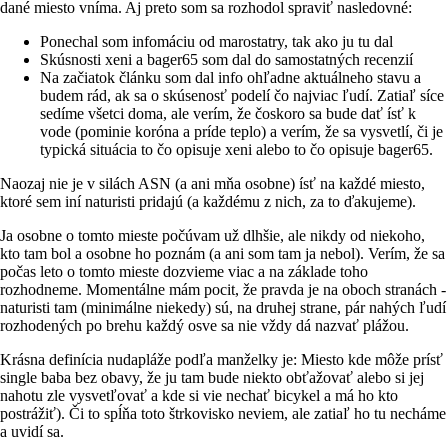
dané miesto vníma. Aj preto som sa rozhodol spraviť nasledovné:
Ponechal som infomáciu od marostatry, tak ako ju tu dal
Skúsnosti xeni a bager65 som dal do samostatných recenzií
Na začiatok článku som dal info ohľadne aktuálneho stavu a
budem rád, ak sa o skúsenosť podelí čo najviac ľudí. Zatiaľ síce
sedíme všetci doma, ale verím, že čoskoro sa bude dať ísť k
vode (pominie koróna a príde teplo) a verím, že sa vysvetlí, či je
typická situácia to čo opisuje xeni alebo to čo opisuje bager65.
Naozaj nie je v silách ASN (a ani mňa osobne) ísť na každé miesto,
ktoré sem iní naturisti pridajú (a každému z nich, za to ďakujeme).
Ja osobne o tomto mieste počúvam už dlhšie, ale nikdy od niekoho,
kto tam bol a osobne ho poznám (a ani som tam ja nebol). Verím, že sa
počas leto o tomto mieste dozvieme viac a na základe toho
rozhodneme. Momentálne mám pocit, že pravda je na oboch stranách -
naturisti tam (minimálne niekedy) sú, na druhej strane, pár nahých ľudí
rozhodených po brehu každý osve sa nie vždy dá nazvať plážou.
Krásna definícia nudapláže podľa manželky je: Miesto kde môže prísť
single baba bez obavy, že ju tam bude niekto obťažovať alebo si jej
nahotu zle vysvetľovať a kde si vie nechať bicykel a má ho kto
postrážiť). Či to spĺňa toto štrkovisko neviem, ale zatiaľ ho tu necháme
a uvidí sa.