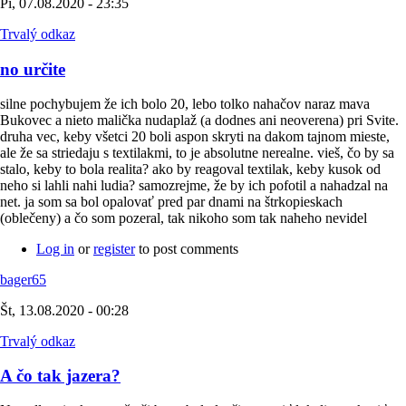
Pi, 07.08.2020 - 23:35
Trvalý odkaz
no určite
silne pochybujem že ich bolo 20, lebo tolko nahačov naraz mava
Bukovec a nieto malička nudaplaž (a dodnes ani neoverena) pri Svite.
druha vec, keby všetci 20 boli aspon skryti na dakom tajnom mieste,
ale že sa striedaju s textilakmi, to je absolutne nerealne. vieš, čo by sa
stalo, keby to bola realita? ako by reagoval textilak, keby kusok od
neho si lahli nahi ludia? samozrejme, že by ich pofotil a nahadzal na
net. ja som sa bol opalovať pred par dnami na štrkopieskach
(oblečeny) a čo som pozeral, tak nikoho som tak naheho nevidel
Log in
or
register
to post comments
bager65
Št, 13.08.2020 - 00:28
Trvalý odkaz
A čo tak jazera?