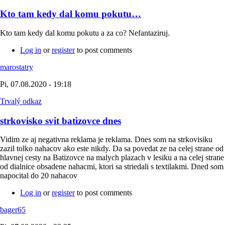
Kto tam kedy dal komu pokutu…
Kto tam kedy dal komu pokutu a za co? Nefantaziruj.
Log in
or
register
to post comments
marostatry
Pi, 07.08.2020 - 19:18
Trvalý odkaz
strkovisko svit batizovce dnes
Vidim ze aj negativna reklama je reklama. Dnes som na strkovisiku
zazil tolko nahacov ako este nikdy. Da sa povedat ze na celej strane od
hlavnej cesty na Batizovce na malych plazach v lesiku a na celej strane
od dialnice obsadene nahacmi, ktori sa striedali s textilakmi. Dned som
napocital do 20 nahacov
Log in
or
register
to post comments
bager65