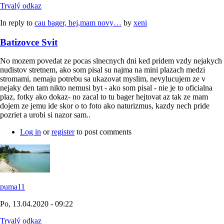
Trvalý odkaz
In reply to
cau bager, hej,mam novy…
by
xeni
Batizovce Svit
No mozem povedat ze pocas slnecnych dni ked pridem vzdy nejakych
nudistov stretnem, ako som pisal su najma na mini plazach medzi
stromami, nemaju potrebu sa ukazovat myslim, nevylucujem ze v
nejaky den tam nikto nemusi byt - ako som pisal - nie je to oficialna
plaz, fotky ako dokaz- no zacal to tu bager hejtovat az tak ze mam
dojem ze jemu ide skor o to foto ako naturizmus, kazdy nech pride
pozriet a urobi si nazor sam..
Log in
or
register
to post comments
puma11
Po, 13.04.2020 - 09:22
Trvalý odkaz