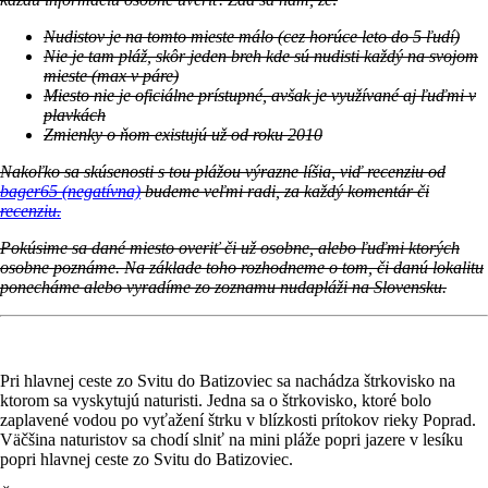
Nudistov je na tomto mieste málo (cez horúce leto do 5 ľudí)
Nie je tam pláž, skôr jeden breh kde sú nudisti každý na svojom
mieste (max v páre)
Miesto nie je oficiálne prístupné, avšak je využívané aj ľuďmi v
plavkách
Zmienky o ňom existujú už od roku 2010
Nakoľko sa skúsenosti s tou plážou výrazne líšia, viď recenziu od
bager65 (negatívna)
budeme veľmi radi, za každý komentár či
recenziu.
Pokúsime sa dané miesto overiť či už osobne, alebo ľuďmi ktorých
osobne poznáme. Na základe toho rozhodneme o tom, či danú lokalitu
ponecháme alebo vyradíme zo zoznamu nudapláži na Slovensku.
Pri hlavnej ceste zo Svitu do Batizoviec sa nachádza štrkovisko na
ktorom sa vyskytujú naturisti. Jedna sa o štrkovisko, ktoré bolo
zaplavené vodou po vyťažení štrku v blízkosti prítokov rieky Poprad.
Väčšina naturistov sa chodí slniť na mini pláže popri jazere v lesíku
popri hlavnej ceste zo Svitu do Batizoviec.