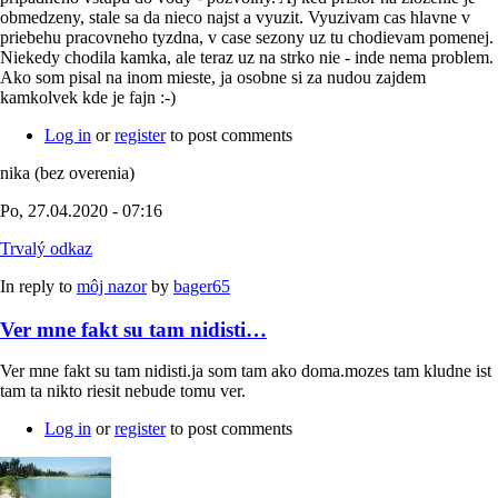
obmedzeny, stale sa da nieco najst a vyuzit. Vyuzivam cas hlavne v
priebehu pracovneho tyzdna, v case sezony uz tu chodievam pomenej.
Niekedy chodila kamka, ale teraz uz na strko nie - inde nema problem.
Ako som pisal na inom mieste, ja osobne si za nudou zajdem
kamkolvek kde je fajn :-)
Log in
or
register
to post comments
nika (bez overenia)
Po, 27.04.2020 - 07:16
Trvalý odkaz
In reply to
môj nazor
by
bager65
Ver mne fakt su tam nidisti…
Ver mne fakt su tam nidisti.ja som tam ako doma.mozes tam kludne ist
tam ta nikto riesit nebude tomu ver.
Log in
or
register
to post comments