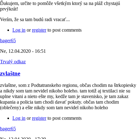
Ďakujem, určite to pomôže všetkým ktorý sa na pláž chystajú
prvýkrát!
Verím, že sa tam budú radi vracať...
Log in
or
register
to post comments
bager65
Ne, 12.04.2020 - 16:51
Trvalý odkaz
zvlaštne
zvlaštne, som z Podtatranskeho regionu, občas chodim na štrkopiesky
a nikdy som tam nevidel nikoho holeho. tam totiž aj textilaci nie su
uplne vitani a nieto ešte my, kedže tam je stavenisko, je tam zakaz
kupania a policia tam chodi davať pokuty. občas tam chodim
(oblečeny) a ešte nikdy som tam nevidel nikoho holeho
Log in
or
register
to post comments
bager65