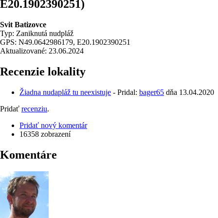
E20.1902390251)
Svit Batizovce
Typ: Zaniknutá nudpláž
GPS: N49.0642986179, E20.1902390251
Aktualizované: 23.06.2024
Recenzie lokality
Žiadna nudapláž tu neexistuje
- Pridal:
bager65
dňa
13.04.2020
Pridať
recenziu
.
Pridať nový komentár
16358 zobrazení
Komentáre