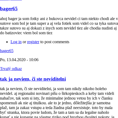
bager65
ahoj bager ja som fotky ani z bukovca nevidel ci tam niekto chodi ale v
sutove som bol je tam super a aj vela fotiek som videl co sa tyka sutova
takze sutovo su aj dokazi z inych som nevidel tiez ale chodia nudisti aj
do batizoviec viem bol som tiez
Log in
or
register
to post comments
bager65
Po, 13.04.2020 - 10:06
Trvalý odkaz
tak ja neviem, či ste neviditelni
tak ja neviem, či ste neviditelni, ja som tam nikdy nikoho holeho
nevidel. aj regionalni novinari pišu o štrkopieskoch a keby tam videli
nahačov, tak som si isty, že minimalne jednou vetou by ich v članku
spomenuli ak nie aj titulkou. ale to je jedno, dôležitejšia je samotna
plaž, tam ja zakaz vstupu a teda žiadna plaž neexistuje. toto by mala
byť stranka, ktora povie ludom, že tam a tam sa da legalne naholo
kupať a nie kupanie na vlastne riziko pod hrozbou dvojitej pokuty. ja