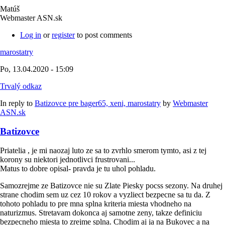
Matúš
Webmaster ASN.sk
Log in
or
register
to post comments
marostatry
Po, 13.04.2020 - 15:09
Trvalý odkaz
In reply to
Batizovce pre bager65, xeni, marostatry
by
Webmaster
ASN.sk
Batizovce
Priatelia , je mi naozaj luto ze sa to zvrhlo smerom tymto, asi z tej
korony su niektori jednotlivci frustrovani...
Matus to dobre opisal- pravda je tu uhol pohladu.
Samozrejme ze Batizovce nie su Zlate Piesky pocss sezony. Na druhej
strane chodim sem uz cez 10 rokov a vyzliect bezpecne sa tu da. Z
tohoto pohladu to pre mna splna kriteria miesta vhodneho na
naturizmus. Stretavam dokonca aj samotne zeny, takze definiciu
bezpecneho miesta to zrejme splna. Chodim aj ja na Bukovec a na