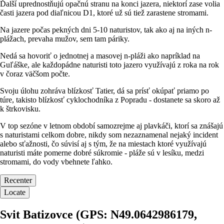
Ďalší uprednostňujú opačnú stranu na konci jazera, niektorí zase volia
časti jazera pod diaľnicou D1, ktoré už sú tiež zarastene stromami.
Na jazere počas pekných dni 5-10 naturistov, tak ako aj na iných n-
plážach, prevaha mužov, sem tam páriky.
Nedá sa hovoriť o jednotnej a masovej n-pláži ako napríklad na
Guľáške, ale každopádne naturisti toto jazero využívajú z roka na rok
v čoraz väčšom počte.
Svoju úlohu zohráva blízkosť Tatier, dá sa prísť okúpať priamo po
túre, takisto blízkosť cyklochodníka z Popradu - dostanete sa skoro až
k štrkovisku.
V top sezóne v letnom období samozrejme aj plavkáči, ktorí sa znášajú
s naturistami celkom dobre, nikdy som nezaznamenal nejaký incident
alebo sťažnosti, čo súvisí aj s tým, že na miestach ktoré využívajú
naturisti máte pomerne dobré súkromie - pláže sú v lesíku, medzi
stromami, do vody vbehnete ľahko.
Recenter
Locate
Svit Batizovce (GPS: N49.0642986179,