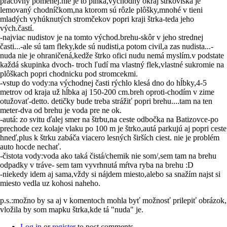
pracovný pomenej.nie je to plnka,východný okraj štrkoviska je
lemovaný chodníčkom,na ktorom sú rôzle plôšky,mnohé v tieni
mladých vyhúknutých stromčekov popri kraji štrka-teda jeho
vých.častí.
-najviac nudistov je na tomto východ.brehu-skôr v jeho strednej
časti...-ale sú tam fleky,kde sú nudisti,a potom civil,a zas nudista...-
nuda nie je ohraničená,kedže štrko ofici nudu nemá myslím.v podstate
každá skupinka dvoch- troch ľudí ma vlastný flek,vlastné sukromie na
plôškach popri chodnicku pod stromcekmi.
-vstup do vody:na východnej časti rýchlo klesá dno do hĺbky,4-5
metrov od kraja už hĺbka aj 150-200 cm.breh oproti-chodím v zime
otužovať-detto. detičky bude treba strážiť popri brehu....tam na ten
meter-dva od brehu je voda pre ne ok.
-autá: zo svitu ďalej smer na štrbu,na ceste odbočka na Batizovce-po
prechode cez kolaje vlaku po 100 m je štrko,autá parkujú aj popri ceste
hneď,plus k štrku zabáča viacero lesných širších ciest. nie je problém
auto hocde nechať.
-čistota vody:voda ako taká čistá/chemik nie som/,sem tam na brehu
odpadky v tráve- sem tam vyvrhnutá mŕtva ryba na brehu :D
-niekedy idem aj sama,vždy si nájdem miesto,alebo sa snažím najst si
miesto vedla uz kohosi naheho.
p.s.:možno by sa aj v komentoch mohla byť možnosť prilepiť obrázok,
vložila by som mapku štrka,kde tá "nuda" je.
Log in
or
register
to post comments