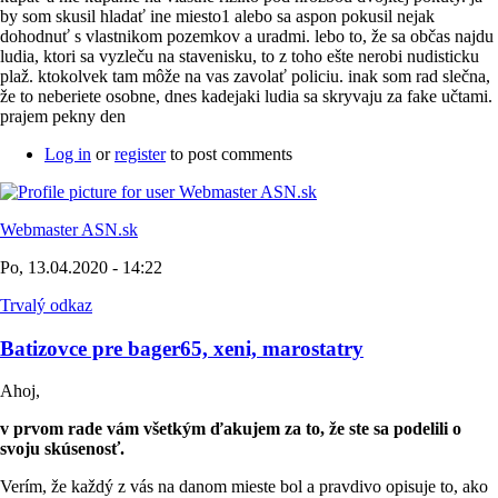
by som skusil hladať ine miesto1 alebo sa aspon pokusil nejak
dohodnuť s vlastnikom pozemkov a uradmi. lebo to, že sa občas najdu
ludia, ktori sa vyzleču na stavenisku, to z toho ešte nerobi nudisticku
plaž. ktokolvek tam môže na vas zavolať policiu. inak som rad slečna,
že to neberiete osobne, dnes kadejaki ludia sa skryvaju za fake učtami.
prajem pekny den
Log in
or
register
to post comments
Webmaster ASN.sk
Po, 13.04.2020 - 14:22
Trvalý odkaz
Batizovce pre bager65, xeni, marostatry
Ahoj,
v prvom rade vám všetkým ďakujem za to, že ste sa podelili o
svoju skúsenosť.
Verím, že každý z vás na danom mieste bol a pravdivo opisuje to, ako