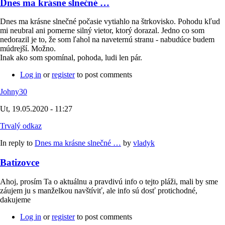
Dnes ma krásne slnečné …
Dnes ma krásne slnečné počasie vytiahlo na štrkovisko. Pohodu kľud
mi neubral ani pomerne silný vietor, ktorý dorazal. Jedno co som
nedorazil je to, že som ľahol na naveternú stranu - nabudúce budem
múdrejší. Možno.
Inak ako som spomínal, pohoda, ludi len pár.
Log in
or
register
to post comments
Johny30
Ut, 19.05.2020 - 11:27
Trvalý odkaz
In reply to
Dnes ma krásne slnečné …
by
vladyk
Batizovce
Ahoj, prosím Ta o aktuálnu a pravdivú info o tejto pláži, mali by sme
záujem ju s manželkou navštíviť, ale info sú dosť protichodné,
dakujeme
Log in
or
register
to post comments