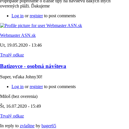
Poprípade poprosíme o ďalšie tipy na návštevu dákych iných
overených pláži. Ďakujeme
Log in
or
register
to post comments
Webmaster ASN.sk
Ut, 19.05.2020 - 13:46
Trvalý odkaz
Batizovce - osobná návšteva
Super, vďaka Johny30!
Log in
or
register
to post comments
Miloš (bez overenia)
Št, 16.07.2020 - 15:49
Trvalý odkaz
In reply to
zvlaštne
by
bager65