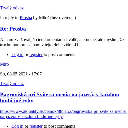
Trvalý odkaz
In reply to
Prosba
by
Miloš (bez overenia)
Re: Prosba
Aj som zvažoval, čo ten komentár schváliť, alebo nie, ale myslím, že
trochu humoru sa nám v tejto dobe zíde :-D.
Log in
or
register
to post comments
Miro
So, 08.05.2021 - 17:07
Trvalý odkaz
Bagroviská pri Svite sa menia na jazerá, v každom
budú iné ryby
https://www.aktuality.sk/clanok/885152/bagroviska-pri-svite-sa-menia-
na-jazera-v-kazdom-budu-ine-ryby
Log in
or
register
to post comments