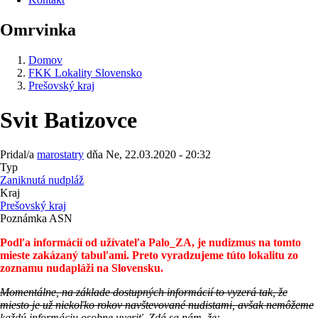
Omrvinka
Domov
FKK Lokality Slovensko
Prešovský kraj
Svit Batizovce
Pridal/a
marostatry
dňa
Ne, 22.03.2020 - 20:32
Typ
Zaniknutá nudpláž
Kraj
Prešovský kraj
Poznámka ASN
Podľa informácií od užívateľa Palo_ZA, je nudizmus na tomto
mieste zakázaný tabuľami. Preto vyradzujeme túto lokalitu zo
zoznamu nudapláži na Slovensku.
Momentálne, na základe dostupných informácií to vyzerá tak, že
miesto je už niekoľko rokov navštevované nudistami, avšak nemôžeme
každú informáciu osobne uveriť. Zdá sa nám, že: