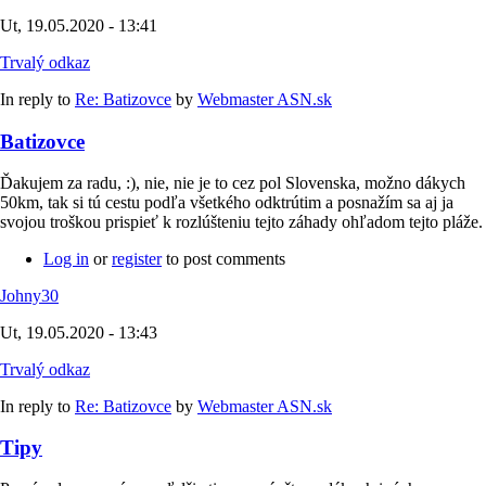
Ut, 19.05.2020 - 13:41
Trvalý odkaz
In reply to
Re: Batizovce
by
Webmaster ASN.sk
Batizovce
Ďakujem za radu, :), nie, nie je to cez pol Slovenska, možno dákych
50km, tak si tú cestu podľa všetkého odktrútim a posnažím sa aj ja
svojou troškou prispieť k rozlúšteniu tejto záhady ohľadom tejto pláže.
Log in
or
register
to post comments
Johny30
Ut, 19.05.2020 - 13:43
Trvalý odkaz
In reply to
Re: Batizovce
by
Webmaster ASN.sk
Tipy