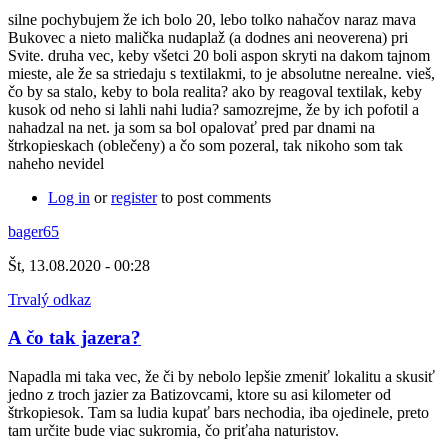
silne pochybujem že ich bolo 20, lebo tolko nahačov naraz mava
Bukovec a nieto malička nudaplaž (a dodnes ani neoverena) pri
Svite. druha vec, keby všetci 20 boli aspon skryti na dakom tajnom
mieste, ale že sa striedaju s textilakmi, to je absolutne nerealne. vieš,
čo by sa stalo, keby to bola realita? ako by reagoval textilak, keby
kusok od neho si lahli nahi ludia? samozrejme, že by ich pofotil a
nahadzal na net. ja som sa bol opalovať pred par dnami na
štrkopieskach (oblečeny) a čo som pozeral, tak nikoho som tak
naheho nevidel
Log in
or
register
to post comments
bager65
Št, 13.08.2020 - 00:28
Trvalý odkaz
A čo tak jazera?
Napadla mi taka vec, že či by nebolo lepšie zmeniť lokalitu a skusiť
jedno z troch jazier za Batizovcami, ktore su asi kilometer od
štrkopiesok. Tam sa ludia kupať bars nechodia, iba ojedinele, preto
tam určite bude viac sukromia, čo priťaha naturistov.