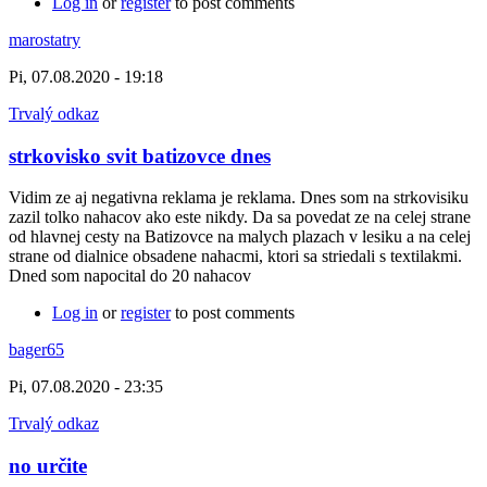
Log in
or
register
to post comments
marostatry
Pi, 07.08.2020 - 19:18
Trvalý odkaz
strkovisko svit batizovce dnes
Vidim ze aj negativna reklama je reklama. Dnes som na strkovisiku
zazil tolko nahacov ako este nikdy. Da sa povedat ze na celej strane
od hlavnej cesty na Batizovce na malych plazach v lesiku a na celej
strane od dialnice obsadene nahacmi, ktori sa striedali s textilakmi.
Dned som napocital do 20 nahacov
Log in
or
register
to post comments
bager65
Pi, 07.08.2020 - 23:35
Trvalý odkaz
no určite