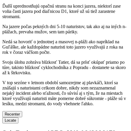
Ďalší uprednostňujú opačnú stranu na konci jazera, niektorí zase
volia časti jazera pod diaľnicou D1, ktoré už sú tiež zarastene
stromami.
Na jazere počas pekných dni 5-10 naturistov, tak ako aj na iných n-
plážach, prevaha mužov, sem tam páriky.
Nedá sa hovoriť o jednotnej a masovej n-pláži ako napríklad na
Guľáške, ale každopádne naturisti toto jazero využívajú z roka na
rok v čoraz väčšom počte.
Svoju úlohu zohráva blízkosť Tatier, dá sa prísť okúpať priamo po
túre, takisto blízkosť cyklochodníka z Popradu - dostanete sa skoro
až k štrkovisku.
V top sezóne v letnom období samozrejme aj plavkáči, ktorí sa
znášajú s naturistami celkom dobre, nikdy som nezaznamenal
nejaký incident alebo sťažnosti, čo súvisí aj s tým, že na miestach
ktoré využívajú naturisti máte pomerne dobré súkromie - pláže sú v
lesíku, medzi stromami, do vody vbehnete ľahko.
Recenter
Locate