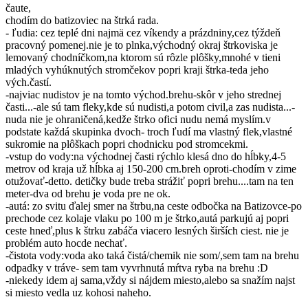
čaute,
chodím do batizoviec na štrká rada.
- ľudia: cez teplé dni najmä cez víkendy a prázdniny,cez týždeň
pracovný pomenej.nie je to plnka,východný okraj štrkoviska je
lemovaný chodníčkom,na ktorom sú rôzle plôšky,mnohé v tieni
mladých vyhúknutých stromčekov popri kraji štrka-teda jeho
vých.častí.
-najviac nudistov je na tomto východ.brehu-skôr v jeho strednej
časti...-ale sú tam fleky,kde sú nudisti,a potom civil,a zas nudista...-
nuda nie je ohraničená,kedže štrko ofici nudu nemá myslím.v
podstate každá skupinka dvoch- troch ľudí ma vlastný flek,vlastné
sukromie na plôškach popri chodnicku pod stromcekmi.
-vstup do vody:na východnej časti rýchlo klesá dno do hĺbky,4-5
metrov od kraja už hĺbka aj 150-200 cm.breh oproti-chodím v zime
otužovať-detto. detičky bude treba strážiť popri brehu....tam na ten
meter-dva od brehu je voda pre ne ok.
-autá: zo svitu ďalej smer na štrbu,na ceste odbočka na Batizovce-po
prechode cez kolaje vlaku po 100 m je štrko,autá parkujú aj popri
ceste hneď,plus k štrku zabáča viacero lesných širších ciest. nie je
problém auto hocde nechať.
-čistota vody:voda ako taká čistá/chemik nie som/,sem tam na brehu
odpadky v tráve- sem tam vyvrhnutá mŕtva ryba na brehu :D
-niekedy idem aj sama,vždy si nájdem miesto,alebo sa snažím najst
si miesto vedla uz kohosi naheho.