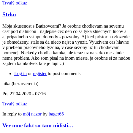
Trvalý odkaz
Strko
Moja skusenost s Batizovcami? Ja osobne chodievam na severnu
cast pod dialnicou - najlepsie cez den co sa tyka slnecnych lucov a
aj pripadneho vstupu do vody - pozvolny. Aj ked pristor na zlozenie
je obmedzeny, stale sa da nieco najst a vyuzit. Vyuzivam cas hlavne
v priebehu pracovneho tyzdna, v case sezony uz tu chodievam
pomenej. Niekedy chodila kamka, ale teraz uz na strko nie - inde
nema problem. Ako som pisal na inom mieste, ja osobne si za nudou
zajdem kamkolvek kde je fajn :-)
Log in
or
register
to post comments
nika (bez overenia)
Po, 27.04.2020 - 07:16
Trvalý odkaz
In reply to
môj nazor
by
bager65
Ver mne fakt su tam nidisti…