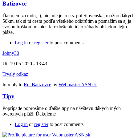
Batizovce
Ďakujem za radu, :), nie, nie je to cez pol Slovenska, možno dákych
50km, tak si tú cestu podľa všetkého odktrútim a posnažím sa aj ja
svojou troškou prispieť k rozlúšteniu tejto záhady ohľadom tejto
pláže.
Log in
or
register
to post comments
Johny30
Ut, 19.05.2020 - 13:43
Trvalý odkaz
In reply to
Re: Batizovce
by
Webmaster ASN.sk
Tipy
Poprípade poprosíme o ďalšie tipy na návštevu dákych iných
overených pláži. Ďakujeme
Log in
or
register
to post comments