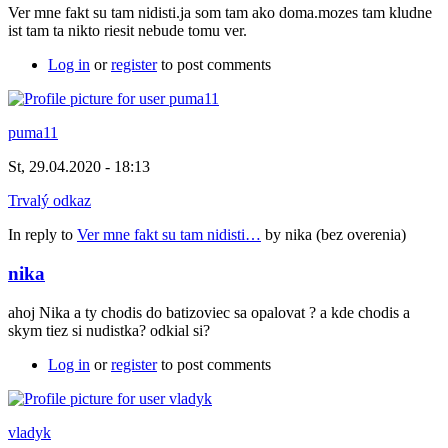
Ver mne fakt su tam nidisti.ja som tam ako doma.mozes tam kludne
ist tam ta nikto riesit nebude tomu ver.
Log in
or
register
to post comments
puma11
St, 29.04.2020 - 18:13
Trvalý odkaz
In reply to
Ver mne fakt su tam nidisti…
by
nika (bez overenia)
nika
ahoj Nika a ty chodis do batizoviec sa opalovat ? a kde chodis a
skym tiez si nudistka? odkial si?
Log in
or
register
to post comments
vladyk