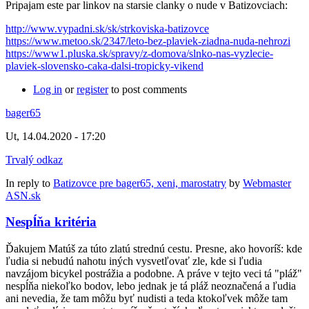
Pripajam este par linkov na starsie clanky o nude v Batizovciach:
http://www.vypadni.sk/sk/strkoviska-batizovce
https://www.metoo.sk/2347/leto-bez-plaviek-ziadna-nuda-nehrozi
https://www1.pluska.sk/spravy/z-domova/slnko-nas-vyzlecie-
plaviek-slovensko-caka-dalsi-tropicky-vikend
Log in
or
register
to post comments
bager65
Ut, 14.04.2020 - 17:20
Trvalý odkaz
In reply to
Batizovce pre bager65, xeni, marostatry
by
Webmaster
ASN.sk
Nespĺňa kritéria
Ďakujem Matúš za túto zlatú strednú cestu. Presne, ako hovoríš: kde
ľudia si nebudú nahotu iných vysvetľovať zle, kde si ľudia
navzájom bicykel postrážia a podobne. A práve v tejto veci tá "pláž"
nespĺňa niekoľko bodov, lebo jednak je tá pláž neoznačená a ľudia
ani nevedia, že tam môžu byť nudisti a teda ktokoľvek môže tam