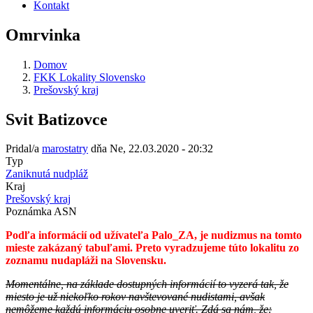
Kontakt
Omrvinka
Domov
FKK Lokality Slovensko
Prešovský kraj
Svit Batizovce
Pridal/a
marostatry
dňa
Ne, 22.03.2020 - 20:32
Typ
Zaniknutá nudpláž
Kraj
Prešovský kraj
Poznámka ASN
Podľa informácií od užívateľa Palo_ZA, je nudizmus na tomto
mieste zakázaný tabuľami. Preto vyradzujeme túto lokalitu zo
zoznamu nudapláži na Slovensku.
Momentálne, na základe dostupných informácií to vyzerá tak, že
miesto je už niekoľko rokov navštevované nudistami, avšak
nemôžeme každú informáciu osobne uveriť. Zdá sa nám, že: