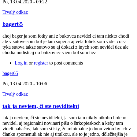
Po, 13.04.2020 - 09:22
Trvalý odkaz
bager65
ahoj bager ja som fotky ani z bukovca nevidel ci tam niekto chodi
ale v sutove som bol je tam super a aj vela fotiek som videl co sa
tyka sutova takze sutovo su aj dokazi z inych som nevidel tiez ale
chodia nudisti aj do batizoviec viem bol som tiez
Log in
or
register
to post comments
bager65
Po, 13.04.2020 - 10:06
Trvalý odkaz
tak ja neviem, či ste neviditelni
tak ja neviem, či ste neviditelni, ja som tam nikdy nikoho holeho
nevidel. aj regionalni novinari pišu o štrkopieskoch a keby tam
videli nahačov, tak som si isty, že minimalne jednou vetou by ich v
članku spomenuli ak nie aj titulkou. ale to je jedno, dôležitejšia je