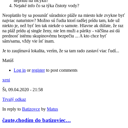
neprídu na bicykli?
Nejaké info čo sa týka čistoty vody?
Neoplatilo by sa posunúť súradnice pláže na miesto kde zvykne byť
najviac naturistov? Možno sú ľudia ktorí radšej prídu tam, kde už
niekto je, než byť len tak niekde o samote. Hlavne ak dúfate, že raz
na pláž prídu aj single ženy, nie len muži a páriky - väčšina asi dá
prednosť istému skupinovému bezpečiu ... A kto chce byť
sám/sama, vždy vie ísť inam.
Je to zaujímavá lokalita, verím, že sa tam rado zastaví viac ľudí...
Matúš
Log in
or
register
to post comments
xeni
Št, 09.04.2020 - 21:58
Trvalý odkaz
In reply to
Batizovce
by
Matus
čaute,chodím do batizoviec…