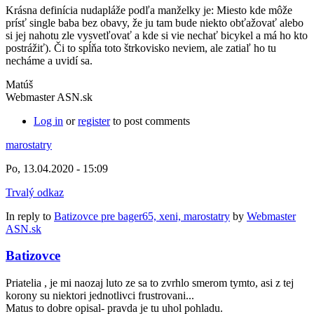
Krásna definícia nudapláže podľa manželky je: Miesto kde môže
prísť single baba bez obavy, že ju tam bude niekto obťažovať alebo
si jej nahotu zle vysvetľovať a kde si vie nechať bicykel a má ho kto
postrážiť). Či to spĺňa toto štrkovisko neviem, ale zatiaľ ho tu
necháme a uvidí sa.
Matúš
Webmaster ASN.sk
Log in
or
register
to post comments
marostatry
Po, 13.04.2020 - 15:09
Trvalý odkaz
In reply to
Batizovce pre bager65, xeni, marostatry
by
Webmaster
ASN.sk
Batizovce
Priatelia , je mi naozaj luto ze sa to zvrhlo smerom tymto, asi z tej
korony su niektori jednotlivci frustrovani...
Matus to dobre opisal- pravda je tu uhol pohladu.