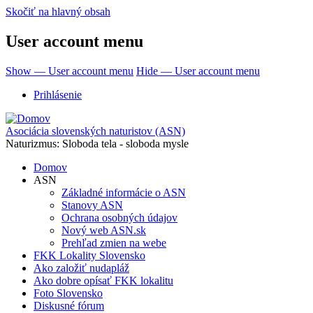
Skočiť na hlavný obsah
User account menu
Show — User account menu
Hide — User account menu
Prihlásenie
Asociácia slovenských naturistov (ASN)
Naturizmus: Sloboda tela - sloboda mysle
Domov
ASN
Základné informácie o ASN
Stanovy ASN
Ochrana osobných údajov
Nový web ASN.sk
Prehľad zmien na webe
FKK Lokality Slovensko
Ako založiť nudapláž
Ako dobre opísať FKK lokalitu
Foto Slovensko
Diskusné fórum