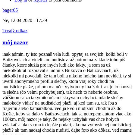
bager65
Ne, 12.04.2020 - 17:39
Trvalý odkaz
môj nazor
inak admin, ty isto poznaš vela ludi, opytaj sa svojich, kolki boli v
Batizovciach a videli tam nudistov. až potom na zaklade toho piš
članky, ktore služia pre inych ludi ako fakty. ja som sa už
niekolkokrat rozpraval s ludmi z Bukovca o Batizovciach, už
niekolki mi povedali, že tam boli a nikoho holeho tam nevideli. ty si
uveril anonymneho profilu slečny, ktora vraj roky chodi na
nudisticke plaže, pritom ma učet vytvoreny iba 3 dni. ak je to naozaj
ta slečna (čo velmi pochybujem), tak nech to neberie osobne.
väčšinou sa za takymito učtami skryvaju uchylaci. mlade slečny
malokedy vidieť na nudistickej plaži, aj ked tam su, tak iba s
frajermi alebo kamaratkou. ved ja kvoli nudizmu chodim až do
Košic, keby sa dalo v Batizovciach, tak sa netrepem autom viac ako
100km. môj nazor je taky, že nejaky uchylak vas chce holych
vylakať a ako sa mu to lepšie podari, ako na vymyslenej nudistickej
plaži? ak tam naozaj chodia nudisti, dajte foto ako dôkaz, ved mame