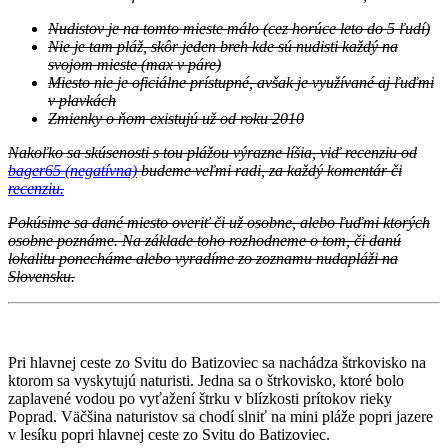
Nudistov je na tomto mieste málo (cez horúce leto do 5 ľudí)
Nie je tam pláž, skôr jeden breh kde sú nudisti každý na
svojom mieste (max v páre)
Miesto nie je oficiálne prístupné, avšak je využívané aj ľuďmi
v plavkách
Zmienky o ňom existujú už od roku 2010
Nakoľko sa skúsenosti s tou plážou výrazne líšia, viď recenziu od
bager65 (negatívna)
budeme veľmi radi, za každý komentár či
recenziu.
Pokúsime sa dané miesto overiť či už osobne, alebo ľuďmi ktorých
osobne poznáme. Na základe toho rozhodneme o tom, či danú
lokalitu ponecháme alebo vyradíme zo zoznamu nudapláži na
Slovensku.
Pri hlavnej ceste zo Svitu do Batizoviec sa nachádza štrkovisko na
ktorom sa vyskytujú naturisti. Jedna sa o štrkovisko, ktoré bolo
zaplavené vodou po vyťažení štrku v blízkosti prítokov rieky
Poprad. Väčšina naturistov sa chodí slniť na mini pláže popri jazere
v lesíku popri hlavnej ceste zo Svitu do Batizoviec.