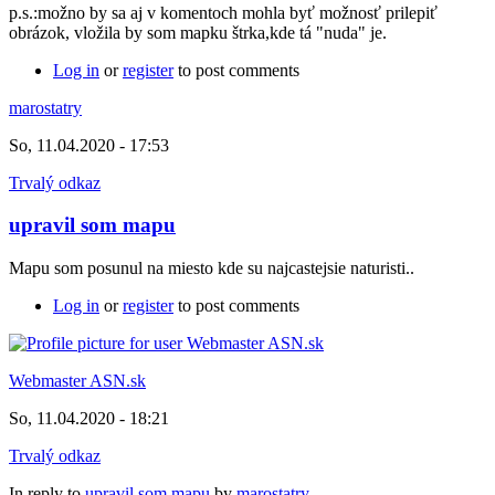
p.s.:možno by sa aj v komentoch mohla byť možnosť prilepiť
obrázok, vložila by som mapku štrka,kde tá "nuda" je.
Log in
or
register
to post comments
marostatry
So, 11.04.2020 - 17:53
Trvalý odkaz
upravil som mapu
Mapu som posunul na miesto kde su najcastejsie naturisti..
Log in
or
register
to post comments
Webmaster ASN.sk
So, 11.04.2020 - 18:21
Trvalý odkaz
In reply to
upravil som mapu
by
marostatry