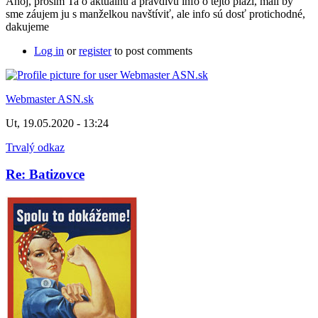
Ahoj, prosím Ta o aktuálnu a pravdivú info o tejto pláži, mali by
sme záujem ju s manželkou navštíviť, ale info sú dosť protichodné,
dakujeme
Log in
or
register
to post comments
Webmaster ASN.sk
Ut, 19.05.2020 - 13:24
Trvalý odkaz
Re: Batizovce