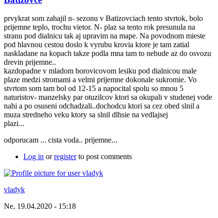
prvykrat som zahajil n- sezonu v Batizovciach tento stvrtok, bolo
prijemne teplo, trochu vietor. N- plaz sa tento rok presunula na
stranu pod dialnicu tak aj upravim na mape. Na povodnom mieste
pod hlavnou cestou doslo k vyrubu krovia ktore je tam zatial
naskladane na kopach takze podla mna tam to nebude az do osvozu
drevin prijemne..
kazdopadne v mladom borovicovom lesiku pod dialnicou male
plaze medzi stromami a velmi prijemne dokonale sukromie. Vo
stvrtom som tam bol od 12-15 a napocital spolu so mnou 5
naturistov- manzelsky par otuzilcov ktori sa okupali v studenej vode
nahi a po osuseni odchadzali..dochodcu ktori sa cez obed slnil a
muza stredneho veku ktory sa slnil dlhsie na vedlajsej
plazi...
odporucam ... cista voda.. prijemne...
Log in
or
register
to post comments
vladyk
Ne, 19.04.2020 - 15:18