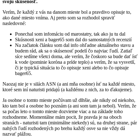
svoju skúsenosť.
Verím, že každý z vás na danom mieste bol a pravdivo opisuje to,
ako dané miesto vníma. Aj preto som sa rozhodol spraviť
nasledovné:
Ponechal som infomáciu od marostatry, tak ako ju tu dal
Skúsnosti xeni a bager65 som dal do samostatných recenzií
Na začiatok článku som dal info ohľadne aktuálneho stavu a
budem rád, ak sa o skúsenosť podelí čo najviac ľudí. Zatiaľ
síce sedíme všetci doma, ale verím, že čoskoro sa bude dať ísť
k vode (pominie koróna a príde teplo) a verím, že sa vysvetlí,
či je typická situácia to čo opisuje xeni alebo to čo opisuje
bager65.
Naozaj nie je v silách ASN (a ani mňa osobne) ísť na každé miesto,
ktoré sem iní naturisti pridajú (a každému z nich, za to ďakujeme).
Ja osobne o tomto mieste počúvam už dlhšie, ale nikdy od niekoho,
kto tam bol a osobne ho poznám (a ani som tam ja nebol). Verím, že
sa počas leto o tomto mieste dozvieme viac a na základe toho
rozhodneme. Momentálne mám pocit, že pravda je na oboch
stranách - naturisti tam (minimálne niekedy) sú, na druhej strane, pár
nahých ľudí rozhodených po brehu každý osve sa nie vždy dá
nazvať plážou.