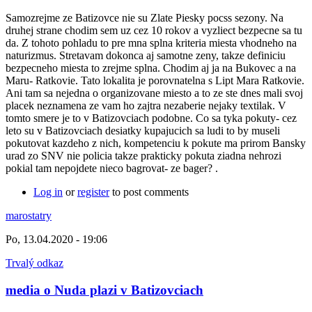
Samozrejme ze Batizovce nie su Zlate Piesky pocss sezony. Na
druhej strane chodim sem uz cez 10 rokov a vyzliect bezpecne sa tu
da. Z tohoto pohladu to pre mna splna kriteria miesta vhodneho na
naturizmus. Stretavam dokonca aj samotne zeny, takze definiciu
bezpecneho miesta to zrejme splna. Chodim aj ja na Bukovec a na
Maru- Ratkovie. Tato lokalita je porovnatelna s Lipt Mara Ratkovie.
Ani tam sa nejedna o organizovane miesto a to ze ste dnes mali svoj
placek neznamena ze vam ho zajtra nezaberie nejaky textilak. V
tomto smere je to v Batizovciach podobne. Co sa tyka pokuty- cez
leto su v Batizovciach desiatky kupajucich sa ludi to by museli
pokutovat kazdeho z nich, kompetenciu k pokute ma prirom Bansky
urad zo SNV nie policia takze prakticky pokuta ziadna nehrozi
pokial tam nepojdete nieco bagrovat- ze bager? .
Log in
or
register
to post comments
marostatry
Po, 13.04.2020 - 19:06
Trvalý odkaz
media o Nuda plazi v Batizovciach