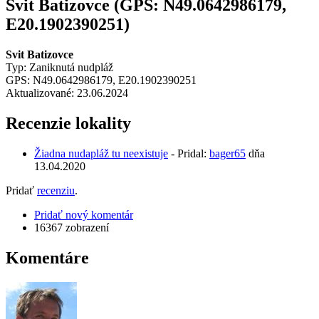
Svit Batizovce (GPS: N49.0642986179,
E20.1902390251)
Svit Batizovce
Typ: Zaniknutá nudpláž
GPS: N49.0642986179, E20.1902390251
Aktualizované: 23.06.2024
Recenzie lokality
Žiadna nudapláž tu neexistuje
- Pridal:
bager65
dňa
13.04.2020
Pridať
recenziu
.
Pridať nový komentár
16367 zobrazení
Komentáre