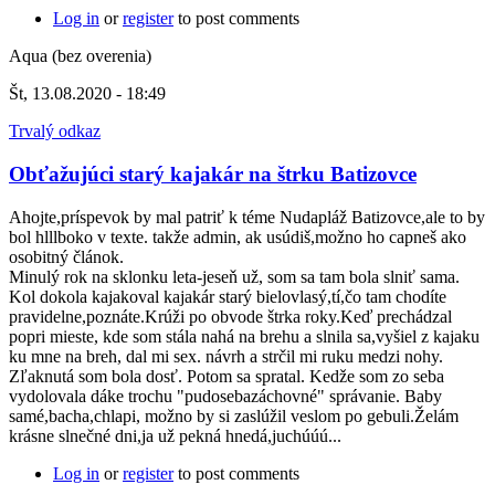
Log in
or
register
to post comments
Aqua (bez overenia)
Št, 13.08.2020 - 18:49
Trvalý odkaz
Obťažujúci starý kajakár na štrku Batizovce
Ahojte,príspevok by mal patriť k téme Nudapláž Batizovce,ale to by
bol hlllboko v texte. takže admin, ak usúdiš,možno ho capneš ako
osobitný článok.
Minulý rok na sklonku leta-jeseň už, som sa tam bola slniť sama.
Kol dokola kajakoval kajakár starý bielovlasý,tí,čo tam chodíte
pravidelne,poznáte.Krúži po obvode štrka roky.Keď prechádzal
popri mieste, kde som stála nahá na brehu a slnila sa,vyšiel z kajaku
ku mne na breh, dal mi sex. návrh a strčil mi ruku medzi nohy.
Zľaknutá som bola dosť. Potom sa spratal. Kedže som zo seba
vydolovala dáke trochu "pudosebazáchovné" správanie. Baby
samé,bacha,chlapi, možno by si zaslúžil veslom po gebuli.Želám
krásne slnečné dni,ja už pekná hnedá,juchúúú...
Log in
or
register
to post comments