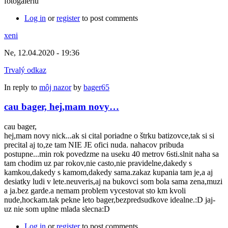
fotogaleriu
Log in
or
register
to post comments
xeni
Ne, 12.04.2020 - 19:36
Trvalý odkaz
In reply to
môj nazor
by
bager65
cau bager, hej,mam novy…
cau bager,
hej,mam novy nick...ak si cital poriadne o štrku batizovce,tak si si
precital aj to,ze tam NIE JE ofici nuda. nahacov pribuda
postupne...min rok povedzme na useku 40 metrov 6sti.slnit naha sa
tam chodim uz par rokov,nie casto,nie pravidelne,dakedy s
kamkou,dakedy s kamom,dakedy sama.zakaz kupania tam je,a aj
desiatky ludi v lete.neuveris,aj na bukovci som bola sama zena,muzi
a ja.bez garde.a nemam problem vycestovat sto km kvoli
nude,hockam.tak pekne leto bager,bezpredsudkove idealne.:D jaj-
uz nie som uplne mlada slecna:D
Log in
or
register
to post comments