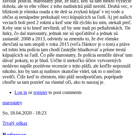
zavolať políciu. marostatry píše, že stačí, keď sa tam niekto vyzlečie
dohola, ale to ešte vôbec z toho nudistickú pláž nerobí. Druhá vec, v
blízkosti je rómska osada a tie deti sa zvyknú kúpať v tej vode a
občas aj nenápadne prekukajú veci kúpajúcich sa ľudí. Aj pri našich
veciach boli pred 2 rokmi a keď sme išli rýchlo ku nim, utekali preč.
Keby sme si to hneď nevšimli, už by sme mali po peňaženkách. Tie
linky, čo dal marostatry, jednak nie sú spoľahlivé a jednak sú
zastaralé. 2008 a 2013, odvtedy sa zmenilo to, že dve rómske
dievčatá sa tam utopili v roku 2015 (veľa článkov je o tom) a práve
od tohto leta polícia tam chodí častejšie hliadkovať a prísne trestá
kúpajúcich sa ľudí. Čo píše marostatry, že polícia nemôže dávať tam
dávať pokuty, to je blud. Určite ti niekoľko účtov vytvorených
nedávno napíše pozitívne recenzie o tejto pláži, ale keďže nepoznáš
nikoho, kto by tam aj nudistov skutočne videl, tak to o niečom
svedči. Čiže keď to zhrniem, túto pláž neodporúčam, poprípade
choďte sa tam pozrieť na vlastné oči, ako to naozaj je.
Log in
or
register
to post comments
marostatry
So, 18.04.2020 - 18:23
Trvalý odkaz
Batizovce