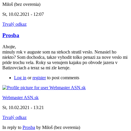
Miloš (bez overenia)
St, 10.02.2021 - 12:07
Trvalý odkaz
Prosba
Ahojte,
minuly rok v auguste som na strkoch stratil veslo. Nenasiel ho
niekto? Som dochodca, takze vyhodit tolko penazi za nove veslo mi
pride trochu vela. Roky sa venujem kajaku po obvode jazera v
Batizovciach a teraz sa mi zle keruje.
Log in
or
register
to post comments
Webmaster ASN.sk
St, 10.02.2021 - 13:21
Trvalý odkaz
In reply to
Prosba
by
Miloš (bez overenia)