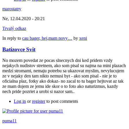
marostatry
Ne, 12.04.2020 - 20:21
Trvalý odkaz
In reply to
cau bager, hej,mam novy…
by
xeni
Batizovce Svit
No mozem povedat ze pocas slnecnych dni ked pridem vzdy
nejakych nudistov stretnem, ako som pisal su najma na mini plazach
medzi stromami, nemaju potrebu sa ukazovat myslim, nevylucujem
ze v nejaky den tam nikto nemusi byt - ako som pisal - nie je to
oficialna plaz, fotky ako dokaz- no zacal to tu bager hejtovat az tak
ze mam dojem ze jemu ide skor o to foto ako naturizmus, kazdy
nech pride pozriet a urobi si nazor sam..
Log in
or
register
to post comments
puma11