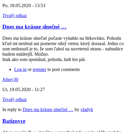
Po, 18.05.2020 - 13:53
Trvalý odkaz
Dnes ma krásne slnečné …
Dnes ma krásne slnečné počasie vytiahlo na štrkovisko. Pohodu
kľud mi neubral ani pomerne silný vietor, ktorý dorazal. Jedno co
som nedorazil je to, že som ľahol na naveternú stranu - nabudúce
budem múdrejší. Možno.
Inak ako som spomínal, pohoda, ludi len pár.
Log in
or
register
to post comments
Johny30
Ut, 19.05.2020 - 11:27
Trvalý odkaz
In reply to
Dnes ma krásne slnečné …
by
vladyk
Batizovce