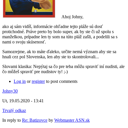
Ahoj Johny,
ako aj sám vidíš, informácie ohľadne tejto pláže sú dosť
protichodné. Práve preto by bolo super, ak by ste či už spolu s
manželkou, prípadne len ty som na túto pláž zašli, a podelili sa s
nami o svoju skúsenosť.
Samozrejme, ak to máte ďaleko, určite nemá význam aby ste sa
hnali cez pol Slovenska, len aby ste to skontrolovali...
Slovami klasika: Nepýtaj sa čo pre teba môžu spraviť iní nudisti, ale
čo môžeš spraviť pre nudistov ty! ;-)
Log in
or
register
to post comments
Johny30
Ut, 19.05.2020 - 13:41
Trvalý odkaz
In reply to
Re: Batizovce
by
Webmaster ASN.sk