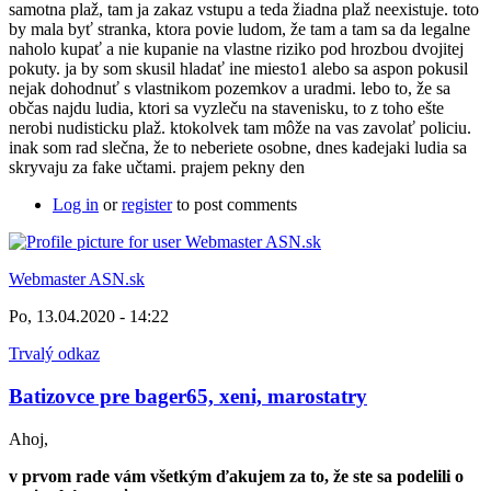
samotna plaž, tam ja zakaz vstupu a teda žiadna plaž neexistuje. toto
by mala byť stranka, ktora povie ludom, že tam a tam sa da legalne
naholo kupať a nie kupanie na vlastne riziko pod hrozbou dvojitej
pokuty. ja by som skusil hladať ine miesto1 alebo sa aspon pokusil
nejak dohodnuť s vlastnikom pozemkov a uradmi. lebo to, že sa
občas najdu ludia, ktori sa vyzleču na stavenisku, to z toho ešte
nerobi nudisticku plaž. ktokolvek tam môže na vas zavolať policiu.
inak som rad slečna, že to neberiete osobne, dnes kadejaki ludia sa
skryvaju za fake učtami. prajem pekny den
Log in
or
register
to post comments
Webmaster ASN.sk
Po, 13.04.2020 - 14:22
Trvalý odkaz
Batizovce pre bager65, xeni, marostatry
Ahoj,
v prvom rade vám všetkým ďakujem za to, že ste sa podelili o