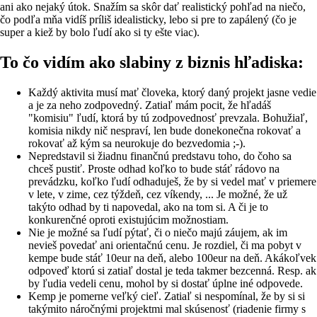
ani ako nejaký útok. Snažím sa skôr dať realistický pohľad na niečo,
čo podľa mňa vidíš príliš idealisticky, lebo si pre to zapálený (čo je
super a kiež by bolo ľudí ako si ty ešte viac).
To čo vidím ako slabiny z biznis hľadiska:
Každý aktivita musí mať človeka, ktorý daný projekt jasne vedie
a je za neho zodpovedný. Zatiaľ mám pocit, že hľadáš
"komisiu" ľudí, ktorá by tú zodpovednosť prevzala. Bohužiaľ,
komisia nikdy nič nespraví, len bude donekonečna rokovať a
rokovať až kým sa neurokuje do bezvedomia ;-).
Nepredstavil si žiadnu finančnú predstavu toho, do čoho sa
chceš pustiť. Proste odhad koľko to bude stáť rádovo na
prevádzku, koľko ľudí odhaduješ, že by si vedel mať v priemere
v lete, v zime, cez týždeň, cez víkendy, ... Je možné, že už
takýto odhad by ti napovedal, ako na tom si. A či je to
konkurenčné oproti existujúcim možnostiam.
Nie je možné sa ľudí pýtať, či o niečo majú záujem, ak im
nevieš povedať ani orientačnú cenu. Je rozdiel, či ma pobyt v
kempe bude stáť 10eur na deň, alebo 100eur na deň. Akákoľvek
odpoveď ktorú si zatiaľ dostal je teda takmer bezcenná. Resp. ak
by ľudia vedeli cenu, mohol by si dostať úplne iné odpovede.
Kemp je pomerne veľký cieľ. Zatiaľ si nespomínal, že by si si
takýmito náročnými projektmi mal skúsenosť (riadenie firmy s