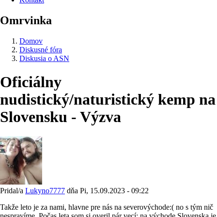
Omrvinka
Domov
Diskusné fóra
Diskusia o ASN
Oficiálny
nudistický/naturistický kemp na
Slovensku - Výzva
Pridal/a
Lukyno7777
dňa
Pi, 15.09.2023 - 09:22
Takže leto je za nami, hlavne pre nás na severovýchode:( no s tým nič
nespravíme. Počas leta som si overil pár vecí: na východe Slovenska je