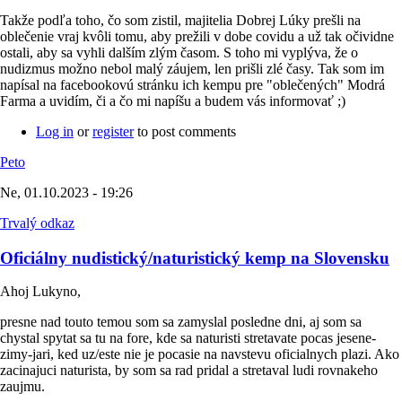
Takže podľa toho, čo som zistil, majitelia Dobrej Lúky prešli na
oblečenie vraj kvôli tomu, aby prežili v dobe covidu a už tak očividne
ostali, aby sa vyhli dalším zlým časom. S toho mi vyplýva, že o
nudizmus možno nebol malý záujem, len prišli zlé časy. Tak som im
napísal na facebookovú stránku ich kempu pre "oblečených" Modrá
Farma a uvidím, či a čo mi napíšu a budem vás informovať ;)
Log in
or
register
to post comments
Peto
Ne, 01.10.2023 - 19:26
Trvalý odkaz
Oficiálny nudistický/naturistický kemp na Slovensku
Ahoj Lukyno,
presne nad touto temou som sa zamyslal posledne dni, aj som sa
chystal spytat sa tu na fore, kde sa naturisti stretavate pocas jesene-
zimy-jari, ked uz/este nie je pocasie na navstevu oficialnych plazi. Ako
zacinajuci naturista, by som sa rad pridal a stretaval ludi rovnakeho
zaujmu.