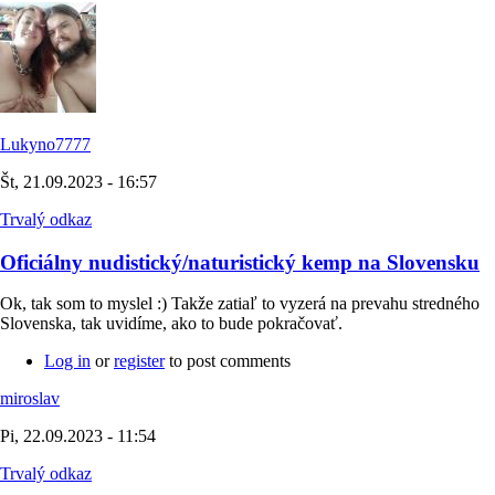
Lukyno7777
Št, 21.09.2023 - 16:57
Trvalý odkaz
Oficiálny nudistický/naturistický kemp na Slovensku
Ok, tak som to myslel :) Takže zatiaľ to vyzerá na prevahu stredného
Slovenska, tak uvidíme, ako to bude pokračovať.
Log in
or
register
to post comments
miroslav
Pi, 22.09.2023 - 11:54
Trvalý odkaz