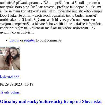
nudistické plávanie priamo v BA, no prišlo len asi 5 ľudí a pritom na
nudapláži bolo plno ľudí, tak nevedel, prečo to tak dopadlo. Písal mi
aj, že sa mám kontaktovať s majiteľmi bývalého nudistického kempu
Dobrá lúka, že on im v začiatkoch pomáhal, tak to budem musieť
urobiť ako ďalší krok. Spýtam sa ich hlavne, prečo nudizmus vo
svojom kempe zrušili a hlavne či ho zrušili úplne + ďalšie informácie,
kedže oni s tým na Slovensku majú asi najväčšie skúsenosti. Tak
uvidím, čo sa dozviem.
Log in
or
register
to post comments
Lukyno7777
Pi, 29.09.2023 - 16:19
Trvalý odkaz
Oficiálny nudistický/naturistický kemp na Slovensku