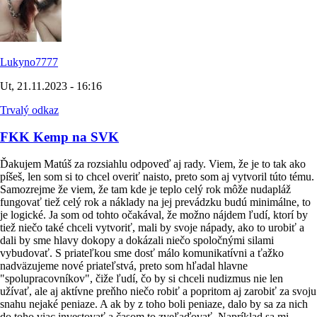
Lukyno7777
Ut, 21.11.2023 - 16:16
Trvalý odkaz
FKK Kemp na SVK
Ďakujem Matúš za rozsiahlu odpoveď aj rady. Viem, že je to tak ako
píšeš, len som si to chcel overiť naisto, preto som aj vytvoril túto tému.
Samozrejme že viem, že tam kde je teplo celý rok môže nudapláž
fungovať tiež celý rok a náklady na jej prevádzku budú minimálne, to
je logické. Ja som od tohto očakával, že možno nájdem ľudí, ktorí by
tiež niečo také chceli vytvoriť, mali by svoje nápady, ako to urobiť a
dali by sme hlavy dokopy a dokázali niečo spoločnými silami
vybudovať. S priateľkou sme dosť málo komunikatívni a ťažko
nadväzujeme nové priateľstvá, preto som hľadal hlavne
"spolupracovníkov", čiže ľudí, čo by si chceli nudizmus nie len
užívať, ale aj aktívne preňho niečo robiť a popritom aj zarobiť za svoju
snahu nejaké peniaze. A ak by z toho boli peniaze, dalo by sa za nich
do toho viac investovať a časom to zveľaďovať. Napríklad sa mi