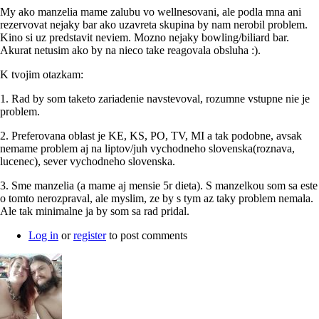
My ako manzelia mame zalubu vo wellnesovani, ale podla mna ani
rezervovat nejaky bar ako uzavreta skupina by nam nerobil problem.
Kino si uz predstavit neviem. Mozno nejaky bowling/biliard bar.
Akurat netusim ako by na nieco take reagovala obsluha :).
K tvojim otazkam:
1. Rad by som taketo zariadenie navstevoval, rozumne vstupne nie je
problem.
2. Preferovana oblast je KE, KS, PO, TV, MI a tak podobne, avsak
nemame problem aj na liptov/juh vychodneho slovenska(roznava,
lucenec), sever vychodneho slovenska.
3. Sme manzelia (a mame aj mensie 5r dieta). S manzelkou som sa este
o tomto nerozpraval, ale myslim, ze by s tym az taky problem nemala.
Ale tak minimalne ja by som sa rad pridal.
Log in
or
register
to post comments