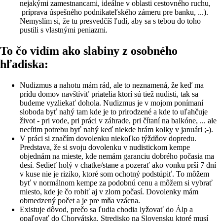
nejakými zamestnancami, ideálne v oblasti cestovného ruchu,
príprava úspešného podnikateľského zámeru pre banku, ...).
Nemyslím si, že tu presvedčíš ľudí, aby sa s tebou do toho
pustili s vlastnými peniazmi.
To čo vidím ako slabiny z osobného
hľadiska:
Nudizmus a nahotu mám rád, ale to neznamená, že keď ma
prídu domov navštíviť priatelia ktorí sú tiež nudisti, tak sa
budeme vyzliekať dohola. Nudizmus je v mojom ponímaní
sloboda byť nahý tam kde je to prirodzené a kde to uľahčuje
život - pri vode, pri práci v záhrade, pri čítaní na balkóne, ... ale
necítim potrebu byť nahý keď niekde hrám kolky v januári ;-).
V práci si značím dovolenku niekoľko týždňov dopredu.
Predstava, že si svoju dovolenku v nudistickom kempe
objednám na mieste, kde nemám garanciu dobrého počasia ma
desí. Sedieť holý v chatke/stane a pozerať ako vonku prší 7 dní
v kuse nie je riziko, ktoré som ochotný podstúpiť. To môžem
byť v normálnom kempe za podobnú cenu a môžem si vybrať
miesto, kde je čo robiť aj v zlom počasí. Dovolenky mám
obmedzený počet a je pre mňa vzácna.
Existuje dôvod, prečo sa ľudia chodia lyžovať do Álp a
opaľovať do Chorvátska. Stredisko na Slovensku ktoré musí