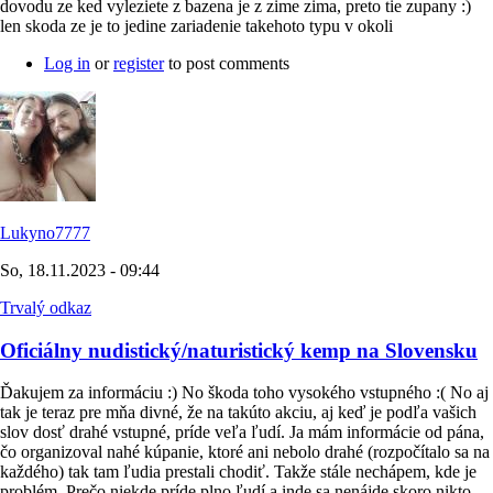
dovodu ze ked vyleziete z bazena je z zime zima, preto tie zupany :)
len skoda ze je to jedine zariadenie takehoto typu v okoli
Log in
or
register
to post comments
Lukyno7777
So, 18.11.2023 - 09:44
Trvalý odkaz
Oficiálny nudistický/naturistický kemp na Slovensku
Ďakujem za informáciu :) No škoda toho vysokého vstupného :( No aj
tak je teraz pre mňa divné, že na takúto akciu, aj keď je podľa vašich
slov dosť drahé vstupné, príde veľa ľudí. Ja mám informácie od pána,
čo organizoval nahé kúpanie, ktoré ani nebolo drahé (rozpočítalo sa na
každého) tak tam ľudia prestali chodiť. Takže stále nechápem, kde je
problém. Prečo niekde príde plno ľudí a inde sa nenájde skoro nikto,