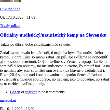
Lukyno7777
Ut, 17.10.2023 - 11:09
Trvalý odkaz
Oficiálny nudistický/naturistický kemp na Slovensku
Takže po dlhšej dobe aktualizujem čo sa deje:
Zatiaľ sa mi ozvalo len pár ľudí, tí majitelia bývalého nudistického
kempu Dobrá Lúka so mnou zatiaľ len píšu ale skúšame sa dohodnúť
aj na osobnom stretnutí. O tých wellness večeroch v aquaparku Senec
som našiel len reklamy, no nie skúsenosti niekoho, čo tam už bol. Ja na
to nemám, aby som si to išiel sám overiť (ide hlavne o vzdialenosť).
Rozmýšľal som aj nad kontaktovaním aquaparku Senec ohľadom
skúseností a možnou spolupráce, no neviem, ako to dopadne, no zatiaľ
sa to rozbieha veľmi pomaly.
Log in
or
register
to post comments
marecekm
Pi, 10.11.2023 - 13:02