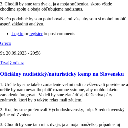
3. Chodili by sme tam dvaja, ja a moja snúbenica, skoro všade
chodíme spolu a obaja obľubujeme nudizmus.
Niečo podobné by som potreboval aj od vás, aby som si mohol urobiť
aspoň základnú analýzu.
Log in
or
register
to post comments
Greco
St, 20.09.2023 - 20:58
Trvalý odkaz
Oficiálny nudistický/naturistický kemp na Slovensku
1. Určite by sme takéto zariadenie veľmi radi navštevovali pravidelne a
určite by nám nevadilo platiť rozumné vstupné, aby mohlo takéto
zariadenie fungovať. Vedeli by sme zlanáriť aj ďalšie dva páry
známych, ktorí by o takýto relax mali záujem.
2. Kraj by sme preferovali Východoslovenský, príp. Stredoslovenský
južne od Zvolena.
3. Chodili by sme tam min. dvaja, ja a moja manželka, prípadne aj