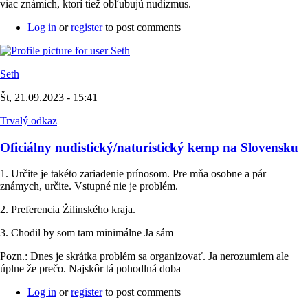
viac známich, ktorí tiež obľubujú nudizmus.
Log in
or
register
to post comments
Seth
Št, 21.09.2023 - 15:41
Trvalý odkaz
Oficiálny nudistický/naturistický kemp na Slovensku
1. Určite je takéto zariadenie prínosom. Pre mňa osobne a pár
známych, určite. Vstupné nie je problém.
2. Preferencia Žilinského kraja.
3. Chodil by som tam minimálne Ja sám
Pozn.: Dnes je skrátka problém sa organizovať. Ja nerozumiem ale
úplne že prečo. Najskôr tá pohodlná doba
Log in
or
register
to post comments