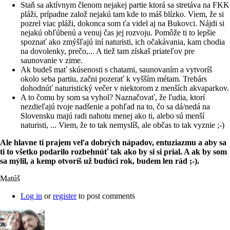
Staň sa aktívnym členom nejakej partie ktorá sa stretáva na FKK
pláži, prípadne založ nejakú tam kde to máš blízko. Viem, že si
pozrel viac pláži, dokonca som ťa videl aj na Bukovci. Nájdi si
nejakú obľúbenú a venuj čas jej rozvoju. Pomôže ti to lepšie
spoznať ako zmýšľajú iní naturisti, ich očakávania, kam chodia
na dovolenky, prečo,... A tiež tam získaš priateľov pre
saunovanie v zime.
Ak budeš mať skúsenosti s chatami, saunovaním a vytvoríš
okolo seba partiu, začni pozerať k vyšším métam. Trebárs
dohodnúť naturistický večer v niektorom z menších akvaparkov.
A to čomu by som sa vyhol? Naznačovať, že ľudia, ktorí
nezdieľajú tvoje nadšenie a pohľad na to, čo sa dá/nedá na
Slovensku majú radi nahotu menej ako ti, alebo sú menší
naturisti, ... Viem, že to tak nemyslíš, ale občas to tak vyznie ;-)
Ale hlavne ti prajem veľa dobrých nápadov, entuziazmu a aby sa
ti to všetko podarilo rozbehnúť tak ako by si si prial. A ak by som
sa mýlil, a kemp otvoríš už budúci rok, budem len rád ;-).
Matúš
Log in
or
register
to post comments