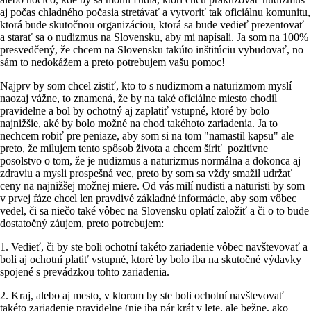
aj počas chladného počasia stretávať a vytvoriť tak oficiálnu komunitu,
ktorá bude skutočnou organizáciou, ktorá sa bude vedieť prezentovať
a starať sa o nudizmus na Slovensku, aby mi napísali. Ja som na 100%
presvedčený, že chcem na Slovensku takúto inštitúciu vybudovať, no
sám to nedokážem a preto potrebujem vašu pomoc!
Najprv by som chcel zistiť, kto to s nudizmom a naturizmom myslí
naozaj vážne, to znamená, že by na také oficiálne miesto chodil
pravidelne a bol by ochotný aj zaplatiť vstupné, ktoré by bolo
najnižšie, aké by bolo možné na chod takéhoto zariadenia. Ja to
nechcem robiť pre peniaze, aby som si na tom "namastil kapsu" ale
preto, že milujem tento spôsob života a chcem šíriť pozitívne
posolstvo o tom, že je nudizmus a naturizmus normálna a dokonca aj
zdraviu a mysli prospešná vec, preto by som sa vždy smažil udržať
ceny na najnižšej možnej miere. Od vás milí nudisti a naturisti by som
v prvej fáze chcel len pravdivé základné informácie, aby som vôbec
vedel, či sa niečo také vôbec na Slovensku oplatí založiť a či o to bude
dostatočný záujem, preto potrebujem:
1. Vedieť, či by ste boli ochotní takéto zariadenie vôbec navštevovať a
boli aj ochotní platiť vstupné, ktoré by bolo iba na skutočné výdavky
spojené s prevádzkou tohto zariadenia.
2. Kraj, alebo aj mesto, v ktorom by ste boli ochotní navštevovať
takéto zariadenie pravidelne (nie iba pár krát v lete, ale bežne, ako