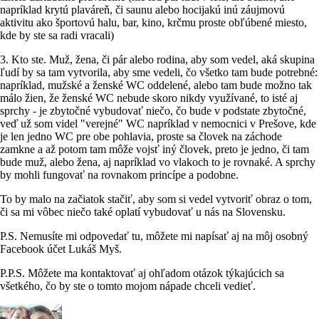
napríklad krytú plaváreň, či saunu alebo hocijakú inú záujmovú
aktivitu ako športovú halu, bar, kino, krčmu proste obľúbené miesto,
kde by ste sa radi vracali)
3. Kto ste. Muž, žena, či pár alebo rodina, aby som vedel, aká skupina
ľudí by sa tam vytvorila, aby sme vedeli, čo všetko tam bude potrebné:
napríklad, mužské a ženské WC oddelené, alebo tam bude možno tak
málo žien, že ženské WC nebude skoro nikdy využívané, to isté aj
sprchy - je zbytočné vybudovať niečo, čo bude v podstate zbytočné,
veď už som videl "verejné" WC napríklad v nemocnici v Prešove, kde
je len jedno WC pre obe pohlavia, proste sa človek na záchode
zamkne a až potom tam môže vojsť iný človek, preto je jedno, či tam
bude muž, alebo žena, aj napríklad vo vlakoch to je rovnaké. A sprchy
by mohli fungovať na rovnakom princípe a podobne.
To by malo na začiatok stačiť, aby som si vedel vytvoriť obraz o tom,
či sa mi vôbec niečo také oplatí vybudovať u nás na Slovensku.
P.S. Nemusíte mi odpovedať tu, môžete mi napísať aj na môj osobný
Facebook účet Lukáš Myš.
P.P.S. Môžete ma kontaktovať aj ohľadom otázok týkajúcich sa
všetkého, čo by ste o tomto mojom nápade chceli vedieť.