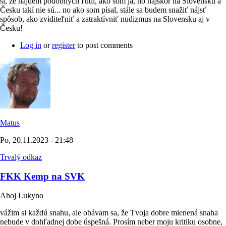
si, že nájdem podobných ľudí, ako som ja, no najskôr na Slovensku a
Česku takí nie sú... no ako som písal, stále sa budem snažiť nájsť
spôsob, ako zviditeľniť a zatraktívniť nudizmus na Slovensku aj v
Česku!
Log in
or
register
to post comments
Matus
Po, 20.11.2023 - 21:48
Trvalý odkaz
FKK Kemp na SVK
Ahoj Lukyno
vážim si každú snahu, ale obávam sa, že Tvoja dobre mienená snaha
nebude v dohľadnej dobe úspešná. Prosím neber moju kritiku osobne,