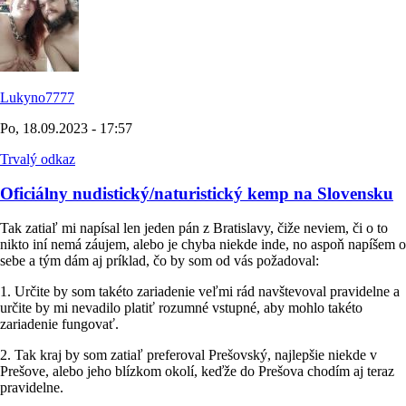
Lukyno7777
Po, 18.09.2023 - 17:57
Trvalý odkaz
Oficiálny nudistický/naturistický kemp na Slovensku
Tak zatiaľ mi napísal len jeden pán z Bratislavy, čiže neviem, či o to
nikto iní nemá záujem, alebo je chyba niekde inde, no aspoň napíšem o
sebe a tým dám aj príklad, čo by som od vás požadoval:
1. Určite by som takéto zariadenie veľmi rád navštevoval pravidelne a
určite by mi nevadilo platiť rozumné vstupné, aby mohlo takéto
zariadenie fungovať.
2. Tak kraj by som zatiaľ preferoval Prešovský, najlepšie niekde v
Prešove, alebo jeho blízkom okolí, keďže do Prešova chodím aj teraz
pravidelne.