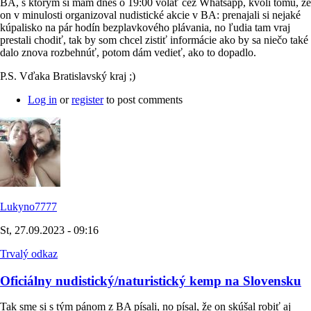
BA, s ktorým si mám dnes o 19:00 volať cez Whatsapp, kvôli tomu, že
on v minulosti organizoval nudistické akcie v BA: prenajali si nejaké
kúpalisko na pár hodín bezplavkového plávania, no ľudia tam vraj
prestali chodiť, tak by som chcel zistiť informácie ako by sa niečo také
dalo znova rozbehnúť, potom dám vedieť, ako to dopadlo.
P.S. Vďaka Bratislavský kraj ;)
Log in
or
register
to post comments
Lukyno7777
St, 27.09.2023 - 09:16
Trvalý odkaz
Oficiálny nudistický/naturistický kemp na Slovensku
Tak sme si s tým pánom z BA písali, no písal, že on skúšal robiť aj