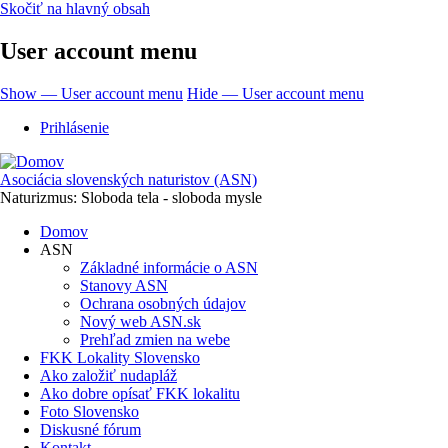
Skočiť na hlavný obsah
User account menu
Show — User account menu
Hide — User account menu
Prihlásenie
Asociácia slovenských naturistov (ASN)
Naturizmus: Sloboda tela - sloboda mysle
Domov
ASN
Základné informácie o ASN
Stanovy ASN
Ochrana osobných údajov
Nový web ASN.sk
Prehľad zmien na webe
FKK Lokality Slovensko
Ako založiť nudapláž
Ako dobre opísať FKK lokalitu
Foto Slovensko
Diskusné fórum
Kontakt