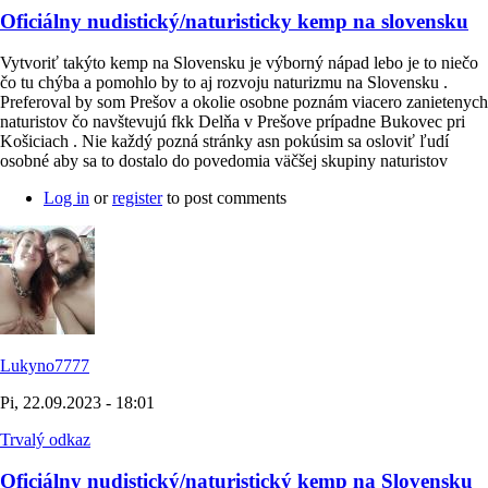
Oficiálny nudistický/naturisticky kemp na slovensku
Vytvoriť takýto kemp na Slovensku je výborný nápad lebo je to niečo
čo tu chýba a pomohlo by to aj rozvoju naturizmu na Slovensku .
Preferoval by som Prešov a okolie osobne poznám viacero zanietenych
naturistov čo navštevujú fkk Delňa v Prešove prípadne Bukovec pri
Košiciach . Nie každý pozná stránky asn pokúsim sa osloviť ľudí
osobné aby sa to dostalo do povedomia väčšej skupiny naturistov
Log in
or
register
to post comments
Lukyno7777
Pi, 22.09.2023 - 18:01
Trvalý odkaz
Oficiálny nudistický/naturistický kemp na Slovensku