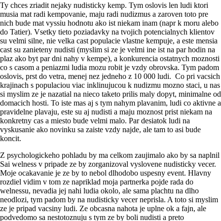
Ty chces zriadit nejaky nudisticky kemp. Tym oslovis len ludi ktori
musia mat radi kempovanie, maju radi nudizmus a zaroven toto pre
nich bude mat vyssiu hodnotu ako ist niekam inam (napr k moru alebo
do Tatier). Vsetky tieto poziadavky na tvojich potencialnych klientov
su velmi silne, nie velka cast populacie vlastne kempuje, a este mensia
cast su zanieteny nudisti (myslim si ze je velmi ine ist na par hodin na
plaz ako byt par dni nahy v kempe), a konkurencia ostatnych moznosti
co s casom a peniazmi ludia mozu robit je vzdy obrovska. Tym padom
oslovis, prst do vetra, menej nez jedneho z 10 000 ludi. Co pri vacsich
krajinach s populaciou viac inklinujucou k nudizmu mozno staci, u nas
si myslim ze je nazatial na nieco taketo prilis maly dopyt, minimalne od
domacich hosti. To iste mas aj s tym nahym plavanim, ludi co aktivne a
pravidelne plavaju, este su aj nudisti a maju moznost prist niekam na
konkretny cas a miesto bude velmi malo. Par desiatok ludi na
vyskusanie ako novinku sa zaiste vzdy najde, ale tam to asi bude
koncit.
Z psychologickeho pohladu by ma celkom zaujimalo ako by sa naplnil
Sai welness v pripade ze by zorganizoval vyslovene nudisticky vecer.
Moje ocakavanie je ze by to nebol dlhodobo uspesny event. Hlavny
rozdiel vidim v tom ze napriklad moja partnerka pojde rada do
welnessu, nevadia jej nahi ludia okolo, ale sama plachtu na dlho
neodlozi, tym padom by na nudisticky vecer neprisla. A toto si myslim
ze je pripad vacsiny ludi. Ze obcasna nahota je uplne ok a fajn, ale
podvedomo sa nestotoznuju s tym ze by boli nudisti a preto