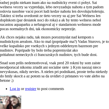
radsej pojdu niekam inam ako na nudisticky event ci pobyt. Sai
welness vecery sa vypredaju, lebo nevyzaduju nahotu a tym padom
oslovia nasobne vacsi pocet ludi kedze nahotu len dovoluju/toleruju.
Taktiez si treba uvedomit ze tieto vecery su aj pre Sai Welness len
doplnkom (par desiatok noci do roka) a ak by tento welness nebol
sucastou aquaparku a nefungoval aj v standarnom welnness mode
pocas normalnych dni, tak ekonomicky neprezije.
Ak chces nejaku radu, tak mozes porozmyslat nad kempom s
nudistickym arealom. Ako to mal (popripade ma?) Vadas Sturovo, je to
velke kupalisko pre vsetkych s jednym oddelenym bazenom pre
nudistov. Popripade by bolo treba popremyslat ako
pritiahnut nemeckych ci francuzskych nudistov, tych bude dost.
Snad som prilis nedemotivoval, vsak pred 20 rokmi by som zaiste
neodporucal nikomu zriadit ani socialne siete :) Kym naozaj nieco
nevyskusas, nikdy nevies. A nielen pri podnikani, proste treba niekedy
do hmly skocit a az potom sa da uvidiet ci pristanes vo vate alebo na
betone ;)
Log in
or
register
to post comments