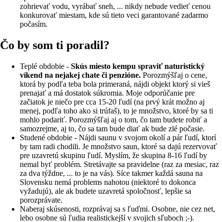
zohrievať vodu, vyrábať sneh, ... nikdy nebude vedieť cenou
konkurovať miestam, kde sú tieto veci garantované zadarmo
počasím.
Čo by som ti poradil?
Teplé obdobie -
Skús miesto kempu spraviť naturistický
víkend na nejakej chate či penzióne.
Porozmýšľaj o cene,
ktorá by podľa teba bola primeraná, nájdi objekt ktorý si vieš
prenajať a má dostatok súkromia. Moje odporúčanie pre
začiatok je niečo pre cca 15-20 ľudí (na prvý krát možno aj
menej, podľa toho ako si trúfaš), to je množstvo, ktoré by sa ti
mohlo podariť. Porozmýšľaj aj o tom, čo tam budete robiť a
samozrejme, aj to, čo sa tam bude diať ak bude zlé počasie.
Studené obdobie - Nájdi saunu v svojom okolí a pár ľudí, ktorí
by tam radi chodili. Je množstvo saun, ktoré sa dajú rezervovať
pre uzavretú skupinu ľudí. Myslím, že skupina 8-16 ľudí by
nemal byť problém. Stretávajte sa pravidelne (raz za mesiac, raz
za dva týždne, ... to je na vás). Síce takmer každá sauna na
Slovensku nemá problems nahotou (niektoré to dokonca
vyžadujú), ale ak budete uzavretá spoločnosť, lepšie sa
porozprávate.
Naberaj skúsenosti, rozprávaj sa s ľuďmi. Osobne, nie cez net,
lebo osobne sú ľudia realistickejší v svojich sľuboch ;-).