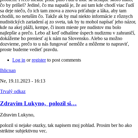
čo by prišiel? Jediné, čo ma napadá je, že asi tam kde chodí viac ľudí
sa deje niečo, čo ich tam znova a znova priťahuje a láka, aby tam
chodili, no netuším čo. Takže ak by mal niekto informácie z rôznych
nudistických zariadení aj zo sveta, tak by tu mohol napísať jeho názor,
kde na akej pláži, kempe, či inom mieste pre nudistov mu bolo
najlepšie a prečo. Lebo až keď odhalíme úspech nudizmu v zahraničí,
dokážeme ho preniesť aj k nám na Slovensko. Alebo sa možno
dozvieme, prečo to u nás fungovať nemôže a môžeme to napraviť,
proste budeme vedieť pravdu.
Log in
or
register
to post comments
Ihlicnan
Ne, 19.11.2023 - 16:13
Trvalý odkaz
Zdravim Lukyno, polozil si…
Zdravim Lukyno,
polozil si nejake otazky, tak napisem moj pohlad. Prosim ber ho ako
striktne subjektivnu vec.