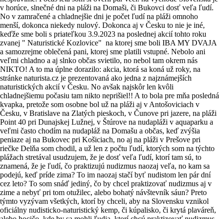
v horúce, slnečné dni na pláži na Domaši, či Bukovci dosť veľa ľudí.
No v zamračené a chladnejšie dni je počet ľudí na pláži omnoho
menší, dokonca niekedy nulový. Dokonca aj v Česku to nie je iné,
keďže sme boli s priateľkou 3.9.2023 na poslednej akcií tohto roku
zvanej " Naturistické Kozlovice" na ktorej sme boli IBA MY DVAJA
a samozrejme oblečená pani, ktorej sme platili vstupné. Nebolo ani
veľmi chladno a aj slnko občas svietilo, no nebol tam okrem nás
NIKTO! A to ma úplne dorazilo: akcia, ktorá sa koná už roky, na
stránke naturista.cz je prezentovaná ako jedna z najznámejších
naturistických akcií v Česku. No avšak najskôr len kvôli
chladnejšiemu počasiu tam nikto neprišiel!! A to bola pre mňa posledná
kvapka, pretože som osobne bol už na pláži aj v Antošoviciach v
Česku, v Bratislave na Zlatých pieskoch, v Čunove pri jazere, na pláži
Point 40 pri Dunajskej Lužnej, v Štúrove na nudapláži v aquaparku a
veľmi často chodím na nudapláž na Domašu a občas, keď zvýšia
peniaze aj na Bukovec pri Košiciach, no aj na pláži v Prešove pri
riečke Delňa som chodil, a už len z počtu ľudí, ktorých som na týchto
plážach stretával usudzujem, že je dosť veľa ľudí, ktorí tam sú, to
znamená, že je ľudí, čo praktizujú nudizmus naozaj veľa, no kam sa
podejú, keď príde zima? To im naozaj stačí byť nudistom len pár dní
cez leto? To som snáď jediný, čo by chcel praktizovať nudizmus aj v
zime a nebyť pri tom otužilec, alebo bohatý návštevník sáun? Preto
týmto vyzývam všetkých, ktorí by chceli, aby na Slovensku vznikol
oficiálny nudisticko-naturistický kemp, či kúpalisko, či krytá plaváreň,
alebo hocičo, kde by sa mohli ľudia, ktorí chcú praktizovať nudizmus