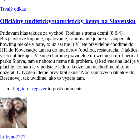
Trvalý odkaz
Oficiálny nudistický/naturistický kemp na Slovensku
Pridavam hlas taktiez za vychod. Rodina s troma detmi (8,6,4).
Bezplavkove kupanie, opalovanie, saunovanie je pre nas super, ale
bowling niekde v bare, to uz asi nie :) V lete pravidelne chodime do
HR do Koversady, tam sa do interierov (obchod, restauracia...) taktiez
vsetci obliekaju. V zime chodime pravidelne do wellnesu do Thermal
parku Sirava, tam s nahotou nema nik problem, aj ked vacsina ludi je v
plachte, co nam je v podstate jedno, kedze tam nechodime nikoho
obzerat. O tyzden ideme prvy krat skusit Noc saunovych ritualov do
Besenovej, tak uvidime, ako to vyzera tam.
Log in
or
register
to post comments
Lukyno7777