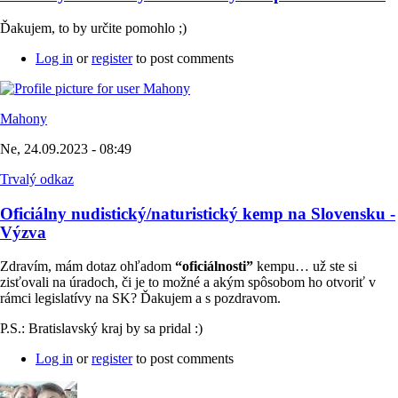
Ďakujem, to by určite pomohlo ;)
Log in
or
register
to post comments
Mahony
Ne, 24.09.2023 - 08:49
Trvalý odkaz
Oficiálny nudistický/naturistický kemp na Slovensku -
Výzva
Zdravím, mám dotaz ohľadom
“oficiálnosti”
kempu… už ste si
zisťovali na úradoch, či je to možné a akým spôsobom ho otvoriť v
rámci legislatívy na SK? Ďakujem a s pozdravom.
P.S.: Bratislavský kraj by sa pridal :)
Log in
or
register
to post comments