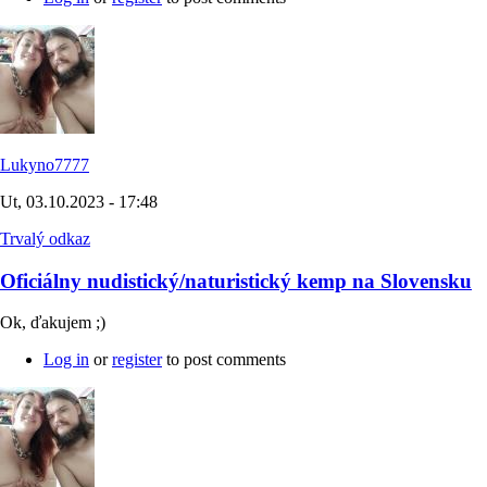
Lukyno7777
Ut, 03.10.2023 - 17:48
Trvalý odkaz
Oficiálny nudistický/naturistický kemp na Slovensku
Ok, ďakujem ;)
Log in
or
register
to post comments