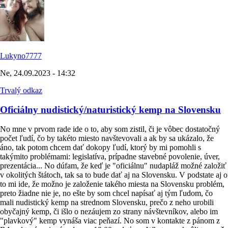
Lukyno7777
Ne, 24.09.2023 - 14:32
Trvalý odkaz
Oficiálny nudistický/naturistický kemp na Slovensku
No mne v prvom rade ide o to, aby som zistil, či je vôbec dostatočný
počet ľudí, čo by takéto miesto navštevovali a ak by sa ukázalo, že
áno, tak potom chcem dať dokopy ľudí, ktorý by mi pomohli s
takýmito problémami: legislatíva, prípadne stavebné povolenie, úver,
prezentácia... No dúfam, že keď je "oficiálnu" nudapláž možné založiť
v okolitých štátoch, tak sa to bude dať aj na Slovensku. V podstate aj o
to mi ide, že možno je založenie takého miesta na Slovensku problém,
preto žiadne nie je, no ešte by som chcel napísať aj tým ľudom, čo
mali nudistický kemp na strednom Slovensku, prečo z neho urobili
obyčajný kemp, či išlo o nezáujem zo strany návštevníkov, alebo im
"plavkový" kemp vynáša viac peňazí. No som v kontakte z pánom z