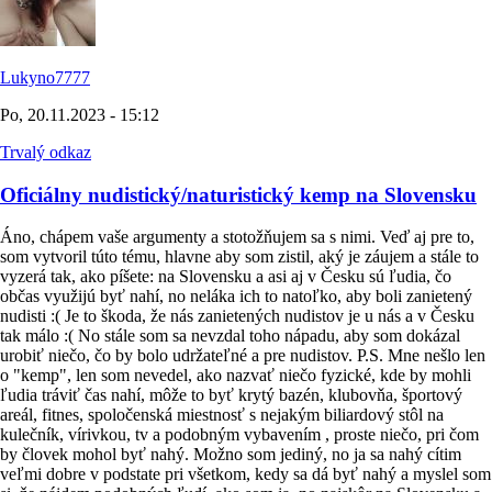
Lukyno7777
Po, 20.11.2023 - 15:12
Trvalý odkaz
Oficiálny nudistický/naturistický kemp na Slovensku
Áno, chápem vaše argumenty a stotožňujem sa s nimi. Veď aj pre to,
som vytvoril túto tému, hlavne aby som zistil, aký je záujem a stále to
vyzerá tak, ako píšete: na Slovensku a asi aj v Česku sú ľudia, čo
občas využijú byť nahí, no neláka ich to natoľko, aby boli zanietený
nudisti :( Je to škoda, že nás zanietených nudistov je u nás a v Česku
tak málo :( No stále som sa nevzdal toho nápadu, aby som dokázal
urobiť niečo, čo by bolo udržateľné a pre nudistov. P.S. Mne nešlo len
o "kemp", len som nevedel, ako nazvať niečo fyzické, kde by mohli
ľudia tráviť čas nahí, môže to byť krytý bazén, klubovňa, športový
areál, fitnes, spoločenská miestnosť s nejakým biliardový stôl na
kulečník, vírivkou, tv a podobným vybavením , proste niečo, pri čom
by človek mohol byť nahý. Možno som jediný, no ja sa nahý cítim
veľmi dobre v podstate pri všetkom, kedy sa dá byť nahý a myslel som