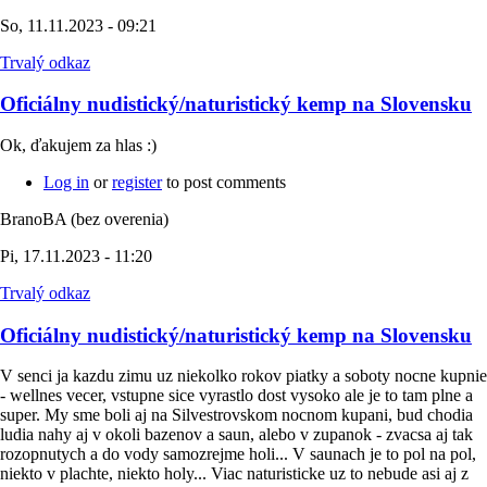
So, 11.11.2023 - 09:21
Trvalý odkaz
Oficiálny nudistický/naturistický kemp na Slovensku
Ok, ďakujem za hlas :)
Log in
or
register
to post comments
BranoBA (bez overenia)
Pi, 17.11.2023 - 11:20
Trvalý odkaz
Oficiálny nudistický/naturistický kemp na Slovensku
V senci ja kazdu zimu uz niekolko rokov piatky a soboty nocne kupnie
- wellnes vecer, vstupne sice vyrastlo dost vysoko ale je to tam plne a
super. My sme boli aj na Silvestrovskom nocnom kupani, bud chodia
ludia nahy aj v okoli bazenov a saun, alebo v zupanok - zvacsa aj tak
rozopnutych a do vody samozrejme holi... V saunach je to pol na pol,
niekto v plachte, niekto holy... Viac naturisticke uz to nebude asi aj z