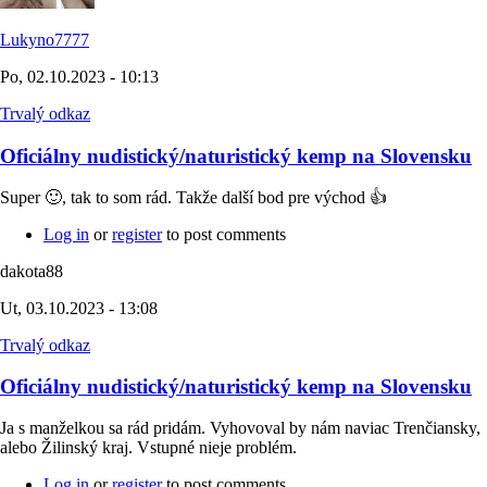
Lukyno7777
Po, 02.10.2023 - 10:13
Trvalý odkaz
Oficiálny nudistický/naturistický kemp na Slovensku
Super 🙂, tak to som rád. Takže další bod pre východ 👍
Log in
or
register
to post comments
dakota88
Ut, 03.10.2023 - 13:08
Trvalý odkaz
Oficiálny nudistický/naturistický kemp na Slovensku
Ja s manželkou sa rád pridám. Vyhovoval by nám naviac Trenčiansky,
alebo Žilinský kraj. Vstupné nieje problém.
Log in
or
register
to post comments