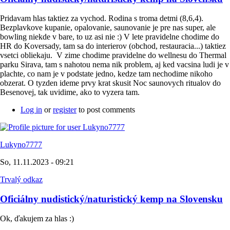
Pridavam hlas taktiez za vychod. Rodina s troma detmi (8,6,4).
Bezplavkove kupanie, opalovanie, saunovanie je pre nas super, ale
bowling niekde v bare, to uz asi nie :) V lete pravidelne chodime do
HR do Koversady, tam sa do interierov (obchod, restauracia...) taktiez
vsetci obliekaju. V zime chodime pravidelne do wellnesu do Thermal
parku Sirava, tam s nahotou nema nik problem, aj ked vacsina ludi je v
plachte, co nam je v podstate jedno, kedze tam nechodime nikoho
obzerat. O tyzden ideme prvy krat skusit Noc saunovych ritualov do
Besenovej, tak uvidime, ako to vyzera tam.
Log in
or
register
to post comments
Lukyno7777
So, 11.11.2023 - 09:21
Trvalý odkaz
Oficiálny nudistický/naturistický kemp na Slovensku
Ok, ďakujem za hlas :)