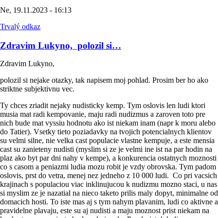
Ne, 19.11.2023 - 16:13
Trvalý odkaz
Zdravim Lukyno, polozil si…
Zdravim Lukyno,
polozil si nejake otazky, tak napisem moj pohlad. Prosim ber ho ako
striktne subjektivnu vec.
Ty chces zriadit nejaky nudisticky kemp. Tym oslovis len ludi ktori
musia mat radi kempovanie, maju radi nudizmus a zaroven toto pre
nich bude mat vyssiu hodnotu ako ist niekam inam (napr k moru alebo
do Tatier). Vsetky tieto poziadavky na tvojich potencialnych klientov
su velmi silne, nie velka cast populacie vlastne kempuje, a este mensia
cast su zanieteny nudisti (myslim si ze je velmi ine ist na par hodin na
plaz ako byt par dni nahy v kempe), a konkurencia ostatnych moznosti
co s casom a peniazmi ludia mozu robit je vzdy obrovska. Tym padom
oslovis, prst do vetra, menej nez jedneho z 10 000 ludi. Co pri vacsich
krajinach s populaciou viac inklinujucou k nudizmu mozno staci, u nas
si myslim ze je nazatial na nieco taketo prilis maly dopyt, minimalne od
domacich hosti. To iste mas aj s tym nahym plavanim, ludi co aktivne a
pravidelne plavaju, este su aj nudisti a maju moznost prist niekam na