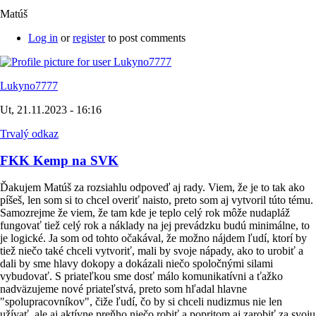
Matúš
Log in
or
register
to post comments
Lukyno7777
Ut, 21.11.2023 - 16:16
Trvalý odkaz
FKK Kemp na SVK
Ďakujem Matúš za rozsiahlu odpoveď aj rady. Viem, že je to tak ako
píšeš, len som si to chcel overiť naisto, preto som aj vytvoril túto tému.
Samozrejme že viem, že tam kde je teplo celý rok môže nudapláž
fungovať tiež celý rok a náklady na jej prevádzku budú minimálne, to
je logické. Ja som od tohto očakával, že možno nájdem ľudí, ktorí by
tiež niečo také chceli vytvoriť, mali by svoje nápady, ako to urobiť a
dali by sme hlavy dokopy a dokázali niečo spoločnými silami
vybudovať. S priateľkou sme dosť málo komunikatívni a ťažko
nadväzujeme nové priateľstvá, preto som hľadal hlavne
"spolupracovníkov", čiže ľudí, čo by si chceli nudizmus nie len
užívať, ale aj aktívne preňho niečo robiť a popritom aj zarobiť za svoju