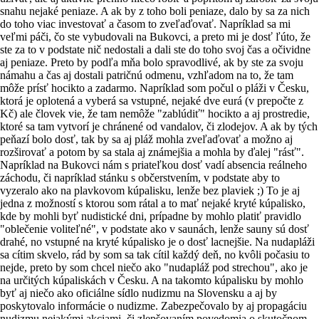
snahu nejaké peniaze. A ak by z toho boli peniaze, dalo by sa za nich
do toho viac investovať a časom to zveľaďovať. Napríklad sa mi
veľmi páči, čo ste vybudovali na Bukovci, a preto mi je dosť ľúto, že
ste za to v podstate nič nedostali a dali ste do toho svoj čas a očividne
aj peniaze. Preto by podľa mňa bolo spravodlivé, ak by ste za svoju
námahu a čas aj dostali patričnú odmenu, vzhľadom na to, že tam
môže prísť hocikto a zadarmo. Napríklad som počul o pláži v Česku,
ktorá je oplotená a vyberá sa vstupné, nejaké dve eurá (v prepočte z
Kč) ale človek vie, že tam nemôže "zablúdiť" hocikto a aj prostredie,
ktoré sa tam vytvorí je chránené od vandalov, či zlodejov. A ak by tých
peňazí bolo dosť, tak by sa aj pláž mohla zveľaďovať a možno aj
rozširovať a potom by sa stala aj známejšia a mohla by ďalej "rásť".
Napríklad na Bukovci nám s priateľkou dosť vadí absencia reálneho
záchodu, či napríklad stánku s občerstvením, v podstate aby to
vyzeralo ako na plavkovom kúpalisku, lenže bez plaviek ;) To je aj
jedna z možností s ktorou som rátal a to mať nejaké kryté kúpalisko,
kde by mohli byť nudistické dni, prípadne by mohlo platiť pravidlo
"oblečenie voliteľné", v podstate ako v saunách, lenže sauny sú dosť
drahé, no vstupné na kryté kúpalisko je o dosť lacnejšie. Na nudapláži
sa cítim skvelo, rád by som sa tak cítil každý deň, no kvôli počasiu to
nejde, preto by som chcel niečo ako "nudapláž pod strechou", ako je
na určitých kúpaliskách v Česku. A na takomto kúpalisku by mohlo
byť aj niečo ako oficiálne sídlo nudizmu na Slovensku a aj by
poskytovalo informácie o nudizme. Zabezpečovalo by aj propagáciu
nudizmu nejakými akciami, či zlepšovaním povedomia o skutočnom