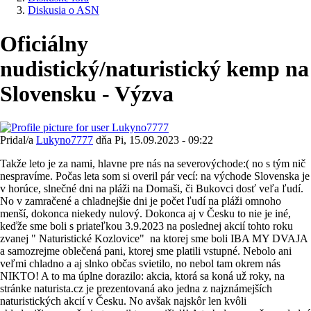
Diskusia o ASN
Oficiálny
nudistický/naturistický kemp na
Slovensku - Výzva
Pridal/a
Lukyno7777
dňa
Pi, 15.09.2023 - 09:22
Takže leto je za nami, hlavne pre nás na severovýchode:( no s tým nič
nespravíme. Počas leta som si overil pár vecí: na východe Slovenska je
v horúce, slnečné dni na pláži na Domaši, či Bukovci dosť veľa ľudí.
No v zamračené a chladnejšie dni je počet ľudí na pláži omnoho
menší, dokonca niekedy nulový. Dokonca aj v Česku to nie je iné,
keďže sme boli s priateľkou 3.9.2023 na poslednej akcií tohto roku
zvanej " Naturistické Kozlovice" na ktorej sme boli IBA MY DVAJA
a samozrejme oblečená pani, ktorej sme platili vstupné. Nebolo ani
veľmi chladno a aj slnko občas svietilo, no nebol tam okrem nás
NIKTO! A to ma úplne dorazilo: akcia, ktorá sa koná už roky, na
stránke naturista.cz je prezentovaná ako jedna z najznámejších
naturistických akcií v Česku. No avšak najskôr len kvôli