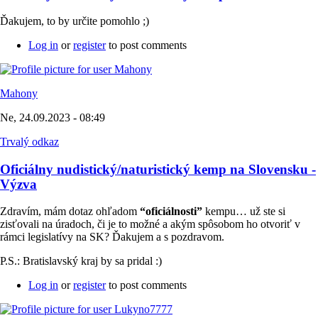
Ďakujem, to by určite pomohlo ;)
Log in
or
register
to post comments
Mahony
Ne, 24.09.2023 - 08:49
Trvalý odkaz
Oficiálny nudistický/naturistický kemp na Slovensku -
Výzva
Zdravím, mám dotaz ohľadom
“oficiálnosti”
kempu… už ste si
zisťovali na úradoch, či je to možné a akým spôsobom ho otvoriť v
rámci legislatívy na SK? Ďakujem a s pozdravom.
P.S.: Bratislavský kraj by sa pridal :)
Log in
or
register
to post comments