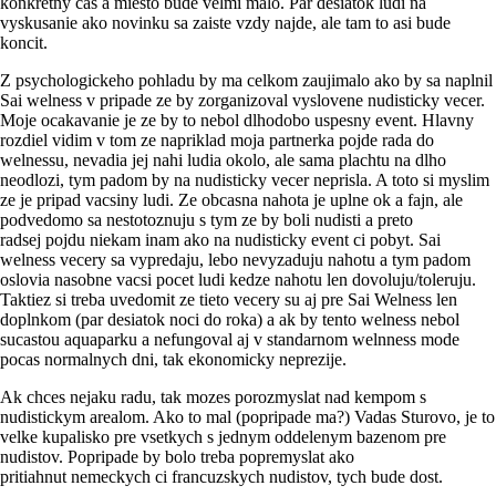
konkretny cas a miesto bude velmi malo. Par desiatok ludi na
vyskusanie ako novinku sa zaiste vzdy najde, ale tam to asi bude
koncit.
Z psychologickeho pohladu by ma celkom zaujimalo ako by sa naplnil
Sai welness v pripade ze by zorganizoval vyslovene nudisticky vecer.
Moje ocakavanie je ze by to nebol dlhodobo uspesny event. Hlavny
rozdiel vidim v tom ze napriklad moja partnerka pojde rada do
welnessu, nevadia jej nahi ludia okolo, ale sama plachtu na dlho
neodlozi, tym padom by na nudisticky vecer neprisla. A toto si myslim
ze je pripad vacsiny ludi. Ze obcasna nahota je uplne ok a fajn, ale
podvedomo sa nestotoznuju s tym ze by boli nudisti a preto
radsej pojdu niekam inam ako na nudisticky event ci pobyt. Sai
welness vecery sa vypredaju, lebo nevyzaduju nahotu a tym padom
oslovia nasobne vacsi pocet ludi kedze nahotu len dovoluju/toleruju.
Taktiez si treba uvedomit ze tieto vecery su aj pre Sai Welness len
doplnkom (par desiatok noci do roka) a ak by tento welness nebol
sucastou aquaparku a nefungoval aj v standarnom welnness mode
pocas normalnych dni, tak ekonomicky neprezije.
Ak chces nejaku radu, tak mozes porozmyslat nad kempom s
nudistickym arealom. Ako to mal (popripade ma?) Vadas Sturovo, je to
velke kupalisko pre vsetkych s jednym oddelenym bazenom pre
nudistov. Popripade by bolo treba popremyslat ako
pritiahnut nemeckych ci francuzskych nudistov, tych bude dost.