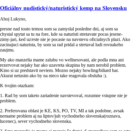
Oficiálny nudistický/naturistický kemp na Slovensku
Ahoj Lukyno,
presne nad touto temou som sa zamyslal posledne dni, aj som sa
chystal spytat sa tu na fore, kde sa naturisti stretavate pocas jesene-
zimy-jari, ked uz/este nie je pocasie na navstevu oficialnych plazi. Ako
zacinajuci naturista, by som sa rad pridal a stretaval ludi rovnakeho
zaujmu.
My ako manzelia mame zalubu vo wellnesovani, ale podla mna ani
rezervovat nejaky bar ako uzavreta skupina by nam nerobil problem.
Kino si uz predstavit neviem. Mozno nejaky bowling/biliard bar.
Akurat netusim ako by na nieco take reagovala obsluha :).
K tvojim otazkam:
1. Rad by som taketo zariadenie navstevoval, rozumne vstupne nie je
problem.
2. Preferovana oblast je KE, KS, PO, TV, MI a tak podobne, avsak
nemame problem aj na liptov/juh vychodneho slovenska(roznava,
lucenec), sever vychodneho slovenska.