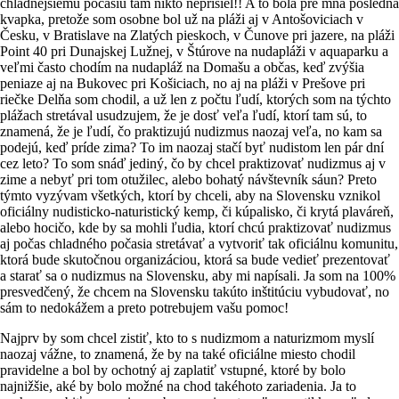
chladnejšiemu počasiu tam nikto neprišiel!! A to bola pre mňa posledná
kvapka, pretože som osobne bol už na pláži aj v Antošoviciach v
Česku, v Bratislave na Zlatých pieskoch, v Čunove pri jazere, na pláži
Point 40 pri Dunajskej Lužnej, v Štúrove na nudapláži v aquaparku a
veľmi často chodím na nudapláž na Domašu a občas, keď zvýšia
peniaze aj na Bukovec pri Košiciach, no aj na pláži v Prešove pri
riečke Delňa som chodil, a už len z počtu ľudí, ktorých som na týchto
plážach stretával usudzujem, že je dosť veľa ľudí, ktorí tam sú, to
znamená, že je ľudí, čo praktizujú nudizmus naozaj veľa, no kam sa
podejú, keď príde zima? To im naozaj stačí byť nudistom len pár dní
cez leto? To som snáď jediný, čo by chcel praktizovať nudizmus aj v
zime a nebyť pri tom otužilec, alebo bohatý návštevník sáun? Preto
týmto vyzývam všetkých, ktorí by chceli, aby na Slovensku vznikol
oficiálny nudisticko-naturistický kemp, či kúpalisko, či krytá plaváreň,
alebo hocičo, kde by sa mohli ľudia, ktorí chcú praktizovať nudizmus
aj počas chladného počasia stretávať a vytvoriť tak oficiálnu komunitu,
ktorá bude skutočnou organizáciou, ktorá sa bude vedieť prezentovať
a starať sa o nudizmus na Slovensku, aby mi napísali. Ja som na 100%
presvedčený, že chcem na Slovensku takúto inštitúciu vybudovať, no
sám to nedokážem a preto potrebujem vašu pomoc!
Najprv by som chcel zistiť, kto to s nudizmom a naturizmom myslí
naozaj vážne, to znamená, že by na také oficiálne miesto chodil
pravidelne a bol by ochotný aj zaplatiť vstupné, ktoré by bolo
najnižšie, aké by bolo možné na chod takéhoto zariadenia. Ja to