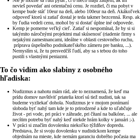
Nie je možné sa ľudí pýtať, či o niečo majú záujem, ak im
nevieš povedať ani orientačnú cenu. Je rozdiel, či ma pobyt v
kempe bude stáť 10eur na deň, alebo 100eur na deň. Akákoľvek
odpoveď ktorú si zatiaľ dostal je teda takmer bezcenná. Resp. ak
by ľudia vedeli cenu, mohol by si dostať úplne iné odpovede.
Kemp je pomerne veľký cieľ. Zatiaľ si nespomínal, že by si si
takýmito náročnými projektmi mal skúsenosť (riadenie firmy s
nejakými zamestnancami, ideálne v oblasti cestovného ruchu,
príprava úspešného podnikateľského zámeru pre banku, ...).
Nemyslím si, že tu presvedčíš ľudí, aby sa s tebou do toho
pustili s vlastnými peniazmi.
To čo vidím ako slabiny z osobného
hľadiska:
Nudizmus a nahotu mám rád, ale to neznamená, že keď ma
prídu domov navštíviť priatelia ktorí sú tiež nudisti, tak sa
budeme vyzliekať dohola. Nudizmus je v mojom ponímaní
sloboda byť nahý tam kde je to prirodzené a kde to uľahčuje
život - pri vode, pri práci v záhrade, pri čítaní na balkóne, ... ale
necítim potrebu byť nahý keď niekde hrám kolky v januári ;-).
V práci si značím dovolenku niekoľko týždňov dopredu.
Predstava, že si svoju dovolenku v nudistickom kempe
objednám na mieste, kde nemám garanciu dobrého počasia ma