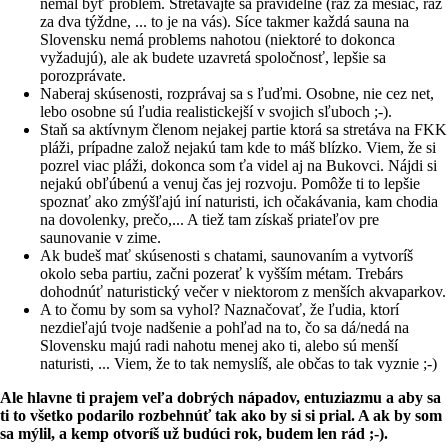
nemal byť problém. Stretávajte sa pravidelne (raz za mesiac, raz
za dva týždne, ... to je na vás). Síce takmer každá sauna na
Slovensku nemá problems nahotou (niektoré to dokonca
vyžadujú), ale ak budete uzavretá spoločnosť, lepšie sa
porozprávate.
Naberaj skúsenosti, rozprávaj sa s ľuďmi. Osobne, nie cez net,
lebo osobne sú ľudia realistickejší v svojich sľuboch ;-).
Staň sa aktívnym členom nejakej partie ktorá sa stretáva na FKK
pláži, prípadne založ nejakú tam kde to máš blízko. Viem, že si
pozrel viac pláži, dokonca som ťa videl aj na Bukovci. Nájdi si
nejakú obľúbenú a venuj čas jej rozvoju. Pomôže ti to lepšie
spoznať ako zmýšľajú iní naturisti, ich očakávania, kam chodia
na dovolenky, prečo,... A tiež tam získaš priateľov pre
saunovanie v zime.
Ak budeš mať skúsenosti s chatami, saunovaním a vytvoríš
okolo seba partiu, začni pozerať k vyšším métam. Trebárs
dohodnúť naturistický večer v niektorom z menších akvaparkov.
A to čomu by som sa vyhol? Naznačovať, že ľudia, ktorí
nezdieľajú tvoje nadšenie a pohľad na to, čo sa dá/nedá na
Slovensku majú radi nahotu menej ako ti, alebo sú menší
naturisti, ... Viem, že to tak nemyslíš, ale občas to tak vyznie ;-)
Ale hlavne ti prajem veľa dobrých nápadov, entuziazmu a aby sa
ti to všetko podarilo rozbehnúť tak ako by si si prial. A ak by som
sa mýlil, a kemp otvoríš už budúci rok, budem len rád ;-).