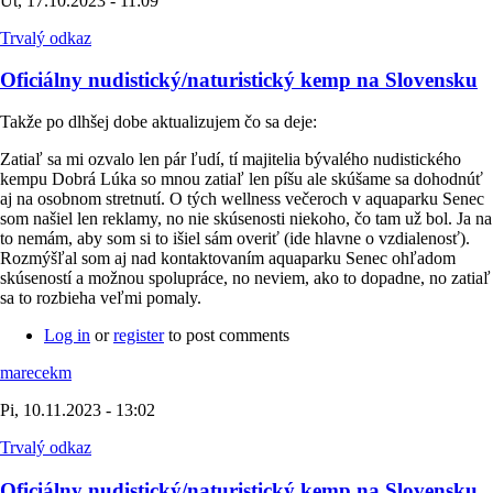
Ut, 17.10.2023 - 11:09
Trvalý odkaz
Oficiálny nudistický/naturistický kemp na Slovensku
Takže po dlhšej dobe aktualizujem čo sa deje:
Zatiaľ sa mi ozvalo len pár ľudí, tí majitelia bývalého nudistického
kempu Dobrá Lúka so mnou zatiaľ len píšu ale skúšame sa dohodnúť
aj na osobnom stretnutí. O tých wellness večeroch v aquaparku Senec
som našiel len reklamy, no nie skúsenosti niekoho, čo tam už bol. Ja na
to nemám, aby som si to išiel sám overiť (ide hlavne o vzdialenosť).
Rozmýšľal som aj nad kontaktovaním aquaparku Senec ohľadom
skúseností a možnou spolupráce, no neviem, ako to dopadne, no zatiaľ
sa to rozbieha veľmi pomaly.
Log in
or
register
to post comments
marecekm
Pi, 10.11.2023 - 13:02
Trvalý odkaz
Oficiálny nudistický/naturistický kemp na Slovensku