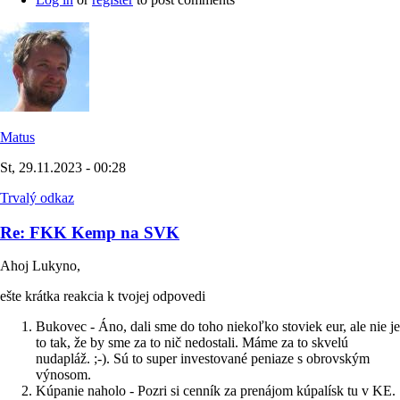
Matus
St, 29.11.2023 - 00:28
Trvalý odkaz
Re: FKK Kemp na SVK
Ahoj Lukyno,
ešte krátka reakcia k tvojej odpovedi
Bukovec - Áno, dali sme do toho niekoľko stoviek eur, ale nie je
to tak, že by sme za to nič nedostali. Máme za to skvelú
nudapláž. ;-). Sú to super investované peniaze s obrovským
výnosom.
Kúpanie naholo - Pozri si cenník za prenájom kúpalísk tu v KE.