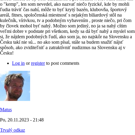
o "kemp", len som nevedel, ako nazvať niečo fyzické, kde by mohli
ľudia tráviť čas nahí, môže to byť krytý bazén, klubovňa, športový
areál, fitnes, spoločenská miestnosť s nejakým biliardový stôl na
kulečník, vírivkou, tv a podobným vybavením , proste niečo, pri čom
by človek mohol byť nahý. Možno som jediný, no ja sa nahý cítim
veľmi dobre v podstate pri všetkom, kedy sa dá byť nahý a myslel som
si, že nájdem podobných ľudí, ako som ja, no najskôr na Slovensku a
Česku takí nie sú... no ako som písal, stále sa budem snažiť nájsť
spôsob, ako zviditeľniť a zatraktívniť nudizmus na Slovensku aj v
Česku!
Log in
or
register
to post comments
Matus
Po, 20.11.2023 - 21:48
Trvalý odkaz