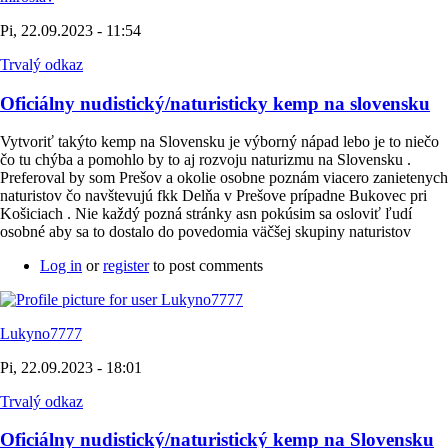
Pi, 22.09.2023 - 11:54
Trvalý odkaz
Oficiálny nudistický/naturisticky kemp na slovensku
Vytvoriť takýto kemp na Slovensku je výborný nápad lebo je to niečo
čo tu chýba a pomohlo by to aj rozvoju naturizmu na Slovensku .
Preferoval by som Prešov a okolie osobne poznám viacero zanietenych
naturistov čo navštevujú fkk Delňa v Prešove prípadne Bukovec pri
Košiciach . Nie každý pozná stránky asn pokúsim sa osloviť ľudí
osobné aby sa to dostalo do povedomia väčšej skupiny naturistov
Log in
or
register
to post comments
Lukyno7777
Pi, 22.09.2023 - 18:01
Trvalý odkaz
Oficiálny nudistický/naturistický kemp na Slovensku