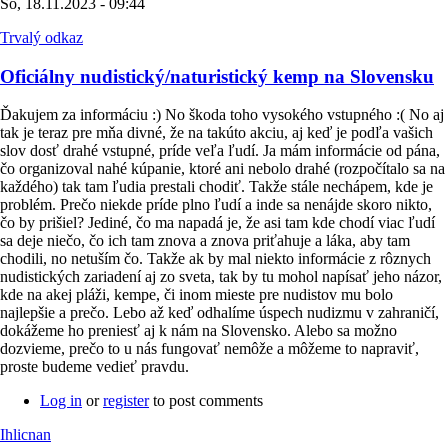
So, 18.11.2023 - 09:44
Trvalý odkaz
Oficiálny nudistický/naturistický kemp na Slovensku
Ďakujem za informáciu :) No škoda toho vysokého vstupného :( No aj
tak je teraz pre mňa divné, že na takúto akciu, aj keď je podľa vašich
slov dosť drahé vstupné, príde veľa ľudí. Ja mám informácie od pána,
čo organizoval nahé kúpanie, ktoré ani nebolo drahé (rozpočítalo sa na
každého) tak tam ľudia prestali chodiť. Takže stále nechápem, kde je
problém. Prečo niekde príde plno ľudí a inde sa nenájde skoro nikto,
čo by prišiel? Jediné, čo ma napadá je, že asi tam kde chodí viac ľudí
sa deje niečo, čo ich tam znova a znova priťahuje a láka, aby tam
chodili, no netuším čo. Takže ak by mal niekto informácie z rôznych
nudistických zariadení aj zo sveta, tak by tu mohol napísať jeho názor,
kde na akej pláži, kempe, či inom mieste pre nudistov mu bolo
najlepšie a prečo. Lebo až keď odhalíme úspech nudizmu v zahraničí,
dokážeme ho preniesť aj k nám na Slovensko. Alebo sa možno
dozvieme, prečo to u nás fungovať nemôže a môžeme to napraviť,
proste budeme vedieť pravdu.
Log in
or
register
to post comments
Ihlicnan