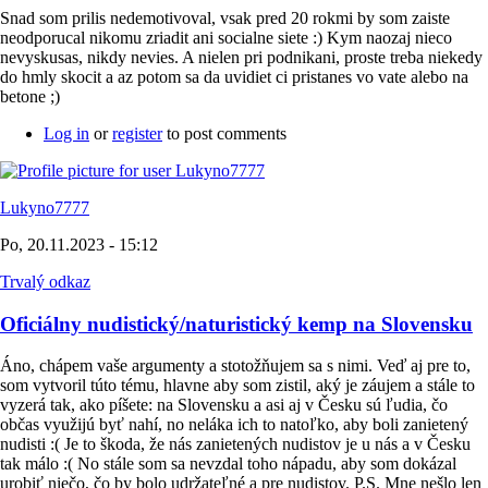
Snad som prilis nedemotivoval, vsak pred 20 rokmi by som zaiste
neodporucal nikomu zriadit ani socialne siete :) Kym naozaj nieco
nevyskusas, nikdy nevies. A nielen pri podnikani, proste treba niekedy
do hmly skocit a az potom sa da uvidiet ci pristanes vo vate alebo na
betone ;)
Log in
or
register
to post comments
Lukyno7777
Po, 20.11.2023 - 15:12
Trvalý odkaz
Oficiálny nudistický/naturistický kemp na Slovensku
Áno, chápem vaše argumenty a stotožňujem sa s nimi. Veď aj pre to,
som vytvoril túto tému, hlavne aby som zistil, aký je záujem a stále to
vyzerá tak, ako píšete: na Slovensku a asi aj v Česku sú ľudia, čo
občas využijú byť nahí, no neláka ich to natoľko, aby boli zanietený
nudisti :( Je to škoda, že nás zanietených nudistov je u nás a v Česku
tak málo :( No stále som sa nevzdal toho nápadu, aby som dokázal
urobiť niečo, čo by bolo udržateľné a pre nudistov. P.S. Mne nešlo len