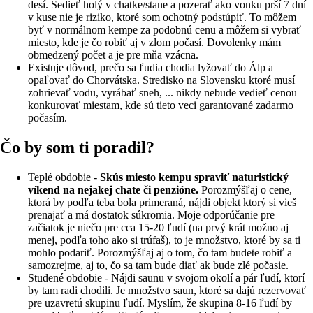
desí. Sedieť holý v chatke/stane a pozerať ako vonku prší 7 dní
v kuse nie je riziko, ktoré som ochotný podstúpiť. To môžem
byť v normálnom kempe za podobnú cenu a môžem si vybrať
miesto, kde je čo robiť aj v zlom počasí. Dovolenky mám
obmedzený počet a je pre mňa vzácna.
Existuje dôvod, prečo sa ľudia chodia lyžovať do Álp a
opaľovať do Chorvátska. Stredisko na Slovensku ktoré musí
zohrievať vodu, vyrábať sneh, ... nikdy nebude vedieť cenou
konkurovať miestam, kde sú tieto veci garantované zadarmo
počasím.
Čo by som ti poradil?
Teplé obdobie -
Skús miesto kempu spraviť naturistický
víkend na nejakej chate či penzióne.
Porozmýšľaj o cene,
ktorá by podľa teba bola primeraná, nájdi objekt ktorý si vieš
prenajať a má dostatok súkromia. Moje odporúčanie pre
začiatok je niečo pre cca 15-20 ľudí (na prvý krát možno aj
menej, podľa toho ako si trúfaš), to je množstvo, ktoré by sa ti
mohlo podariť. Porozmýšľaj aj o tom, čo tam budete robiť a
samozrejme, aj to, čo sa tam bude diať ak bude zlé počasie.
Studené obdobie - Nájdi saunu v svojom okolí a pár ľudí, ktorí
by tam radi chodili. Je množstvo saun, ktoré sa dajú rezervovať
pre uzavretú skupinu ľudí. Myslím, že skupina 8-16 ľudí by