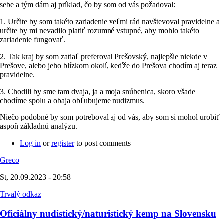
sebe a tým dám aj príklad, čo by som od vás požadoval:
1. Určite by som takéto zariadenie veľmi rád navštevoval pravidelne a
určite by mi nevadilo platiť rozumné vstupné, aby mohlo takéto
zariadenie fungovať.
2. Tak kraj by som zatiaľ preferoval Prešovský, najlepšie niekde v
Prešove, alebo jeho blízkom okolí, keďže do Prešova chodím aj teraz
pravidelne.
3. Chodili by sme tam dvaja, ja a moja snúbenica, skoro všade
chodíme spolu a obaja obľubujeme nudizmus.
Niečo podobné by som potreboval aj od vás, aby som si mohol urobiť
aspoň základnú analýzu.
Log in
or
register
to post comments
Greco
St, 20.09.2023 - 20:58
Trvalý odkaz
Oficiálny nudistický/naturistický kemp na Slovensku