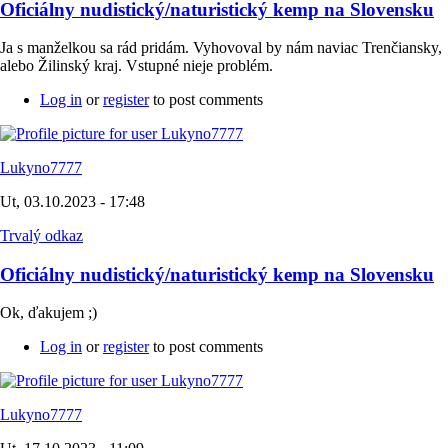
Oficiálny nudistický/naturistický kemp na Slovensku
Ja s manželkou sa rád pridám. Vyhovoval by nám naviac Trenčiansky,
alebo Žilinský kraj. Vstupné nieje problém.
Log in
or
register
to post comments
Lukyno7777
Ut, 03.10.2023 - 17:48
Trvalý odkaz
Oficiálny nudistický/naturistický kemp na Slovensku
Ok, ďakujem ;)
Log in
or
register
to post comments
Lukyno7777