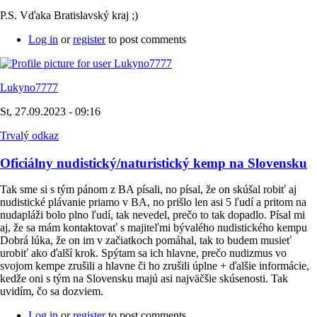
P.S. Vďaka Bratislavský kraj ;)
Log in
or
register
to post comments
Lukyno7777
St, 27.09.2023 - 09:16
Trvalý odkaz
Oficiálny nudistický/naturistický kemp na Slovensku
Tak sme si s tým pánom z BA písali, no písal, že on skúšal robiť aj
nudistické plávanie priamo v BA, no prišlo len asi 5 ľudí a pritom na
nudapláži bolo plno ľudí, tak nevedel, prečo to tak dopadlo. Písal mi
aj, že sa mám kontaktovať s majiteľmi bývalého nudistického kempu
Dobrá lúka, že on im v začiatkoch pomáhal, tak to budem musieť
urobiť ako ďalší krok. Spýtam sa ich hlavne, prečo nudizmus vo
svojom kempe zrušili a hlavne či ho zrušili úplne + ďalšie informácie,
kedže oni s tým na Slovensku majú asi najväčšie skúsenosti. Tak
uvidím, čo sa dozviem.
Log in
or
register
to post comments