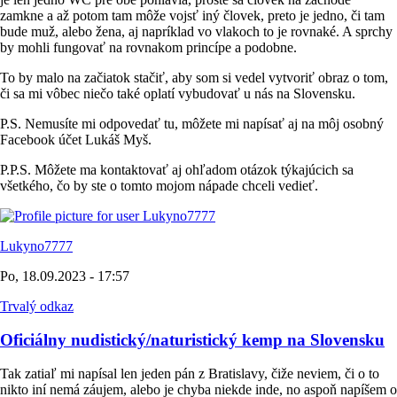
zamkne a až potom tam môže vojsť iný človek, preto je jedno, či tam
bude muž, alebo žena, aj napríklad vo vlakoch to je rovnaké. A sprchy
by mohli fungovať na rovnakom princípe a podobne.
To by malo na začiatok stačiť, aby som si vedel vytvoriť obraz o tom,
či sa mi vôbec niečo také oplatí vybudovať u nás na Slovensku.
P.S. Nemusíte mi odpovedať tu, môžete mi napísať aj na môj osobný
Facebook účet Lukáš Myš.
P.P.S. Môžete ma kontaktovať aj ohľadom otázok týkajúcich sa
všetkého, čo by ste o tomto mojom nápade chceli vedieť.
Lukyno7777
Po, 18.09.2023 - 17:57
Trvalý odkaz
Oficiálny nudistický/naturistický kemp na Slovensku
Tak zatiaľ mi napísal len jeden pán z Bratislavy, čiže neviem, či o to
nikto iní nemá záujem, alebo je chyba niekde inde, no aspoň napíšem o