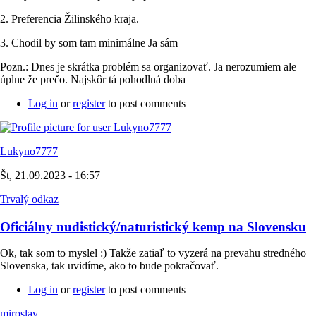
2. Preferencia Žilinského kraja.
3. Chodil by som tam minimálne Ja sám
Pozn.: Dnes je skrátka problém sa organizovať. Ja nerozumiem ale
úplne že prečo. Najskôr tá pohodlná doba
Log in
or
register
to post comments
Lukyno7777
Št, 21.09.2023 - 16:57
Trvalý odkaz
Oficiálny nudistický/naturistický kemp na Slovensku
Ok, tak som to myslel :) Takže zatiaľ to vyzerá na prevahu stredného
Slovenska, tak uvidíme, ako to bude pokračovať.
Log in
or
register
to post comments
miroslav