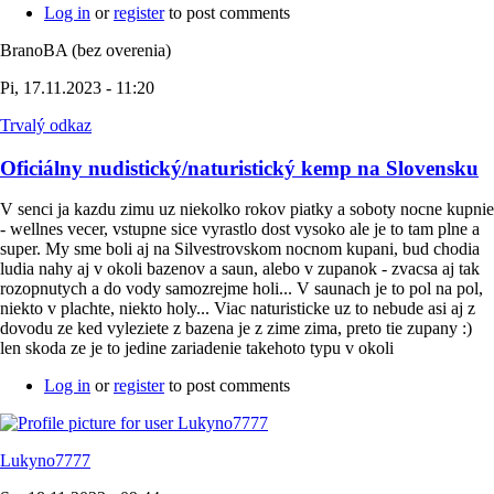
Log in
or
register
to post comments
BranoBA (bez overenia)
Pi, 17.11.2023 - 11:20
Trvalý odkaz
Oficiálny nudistický/naturistický kemp na Slovensku
V senci ja kazdu zimu uz niekolko rokov piatky a soboty nocne kupnie
- wellnes vecer, vstupne sice vyrastlo dost vysoko ale je to tam plne a
super. My sme boli aj na Silvestrovskom nocnom kupani, bud chodia
ludia nahy aj v okoli bazenov a saun, alebo v zupanok - zvacsa aj tak
rozopnutych a do vody samozrejme holi... V saunach je to pol na pol,
niekto v plachte, niekto holy... Viac naturisticke uz to nebude asi aj z
dovodu ze ked vyleziete z bazena je z zime zima, preto tie zupany :)
len skoda ze je to jedine zariadenie takehoto typu v okoli
Log in
or
register
to post comments
Lukyno7777