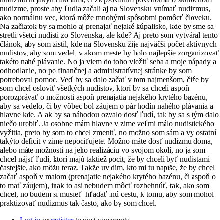
nudizme, proste aby ľudia začali aj na Slovensku vnímať nudizmus,
ako normálnu vec, ktorá môže mnohými spôsobmi pomôcť človeku.
Na začiatok by sa mohlo aj prenajať nejaké kúpalisko, kde by sme sa
stretli všetci nudisti zo Slovenska, ale kde? Aj preto som vytváral tento
článok, aby som zistil, kde na Slovensku žije najväčší počet aktívnych
nudistov, aby som vedel, v akom meste by bolo najlepšie zorganizovať
takéto nahé plávanie. No ja viem do toho vložiť seba a moje nápady a
odhodlanie, no po finančnej a administratívnej stránke by som
potreboval pomoc. Veď by sa dalo začať v tom najmenšom, čiže by
som chcel osloviť všetkých nudistov, ktorí by sa chceli aspoň
porozprávať o možnosti aspoň prenajatia nejakého krytého bazénu,
aby sa vedelo, či by vôbec bol záujem o pár hodín nahého plávania a
hlavne kde. A ak by sa náhodou ozvalo dosť ľudí, tak by sa s tým dalo
niečo urobiť. Ja osobne mám hlavne v zime veľmi málo nudistického
vyžitia, preto by som to chcel zmeniť, no možno som sám a vy ostatní
takýto deficit v zime nepociťujete. Možno máte dosť nudizmu doma,
alebo máte možnosti na jeho realizáciu vo svojom okolí, no ja som
chcel nájsť ľudí, ktorí majú taktiež pocit, že by chceli byť nudistami
častejšie, ako môžu teraz. Takže uvidím, kto mi tu napíše, že by chcel
začať aspoň v malom (prenajatie nejakého krytého bazénu, či aspoň o
to mať záujem), inak to asi nebudem môcť rozbehnúť, tak, ako som
chcel, no budem si musieť hľadať inú cestu, k tomu, aby som mohol
praktizovať nudizmus tak často, ako by som chcel.
Log in
or
register
to post comments