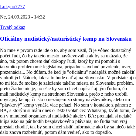
Lukyno7777
Ne, 24.09.2023 - 14:32
Trvalý odkaz
Oficiálny nudistický/naturistický kemp na Slovensku
No mne v prvom rade ide o to, aby som zistil, či je vôbec dostatočný
počet ľudí, čo by takéto miesto navštevovali a ak by sa ukázalo, že
áno, tak potom chcem dať dokopy ľudí, ktorý by mi pomohli s
takýmito problémami: legislatíva, prípadne stavebné povolenie, úver,
prezentácia... No dúfam, že keď je "oficiálnu" nudapláž možné založiť
v okolitých štátoch, tak sa to bude dať aj na Slovensku. V podstate aj o
to mi ide, že možno je založenie takého miesta na Slovensku problém,
preto žiadne nie je, no ešte by som chcel napísať aj tým ľudom, čo
mali nudistický kemp na strednom Slovensku, prečo z neho urobili
obyčajný kemp, či išlo o nezáujem zo strany návštevníkov, alebo im
"plavkový" kemp vynáša viac peňazí. No som v kontakte z pánom z
BA, s ktorým si mám dnes o 19:00 volať cez Whatsapp, kvôli tomu, že
on v minulosti organizoval nudistické akcie v BA: prenajali si nejaké
kúpalisko na pár hodín bezplavkového plávania, no ľudia tam vraj
prestali chodiť, tak by som chcel zistiť informácie ako by sa niečo také
dalo znova rozbehnúť, potom dám vedieť, ako to dopadlo.