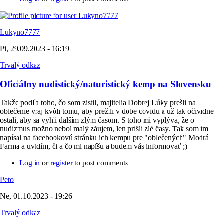
Lukyno7777
Pi, 29.09.2023 - 16:19
Trvalý odkaz
Oficiálny nudistický/naturistický kemp na Slovensku
Takže podľa toho, čo som zistil, majitelia Dobrej Lúky prešli na
oblečenie vraj kvôli tomu, aby prežili v dobe covidu a už tak očividne
ostali, aby sa vyhli dalším zlým časom. S toho mi vyplýva, že o
nudizmus možno nebol malý záujem, len prišli zlé časy. Tak som im
napísal na facebookovú stránku ich kempu pre "oblečených" Modrá
Farma a uvidím, či a čo mi napíšu a budem vás informovať ;)
Log in
or
register
to post comments
Peto
Ne, 01.10.2023 - 19:26
Trvalý odkaz