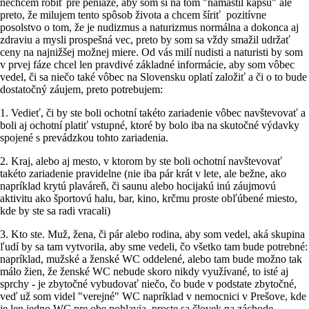
nechcem robiť pre peniaze, aby som si na tom "namastil kapsu" ale
preto, že milujem tento spôsob života a chcem šíriť pozitívne
posolstvo o tom, že je nudizmus a naturizmus normálna a dokonca aj
zdraviu a mysli prospešná vec, preto by som sa vždy smažil udržať
ceny na najnižšej možnej miere. Od vás milí nudisti a naturisti by som
v prvej fáze chcel len pravdivé základné informácie, aby som vôbec
vedel, či sa niečo také vôbec na Slovensku oplatí založiť a či o to bude
dostatočný záujem, preto potrebujem:
1. Vedieť, či by ste boli ochotní takéto zariadenie vôbec navštevovať a
boli aj ochotní platiť vstupné, ktoré by bolo iba na skutočné výdavky
spojené s prevádzkou tohto zariadenia.
2. Kraj, alebo aj mesto, v ktorom by ste boli ochotní navštevovať
takéto zariadenie pravidelne (nie iba pár krát v lete, ale bežne, ako
napríklad krytú plaváreň, či saunu alebo hocijakú inú záujmovú
aktivitu ako športovú halu, bar, kino, krčmu proste obľúbené miesto,
kde by ste sa radi vracali)
3. Kto ste. Muž, žena, či pár alebo rodina, aby som vedel, aká skupina
ľudí by sa tam vytvorila, aby sme vedeli, čo všetko tam bude potrebné:
napríklad, mužské a ženské WC oddelené, alebo tam bude možno tak
málo žien, že ženské WC nebude skoro nikdy využívané, to isté aj
sprchy - je zbytočné vybudovať niečo, čo bude v podstate zbytočné,
veď už som videl "verejné" WC napríklad v nemocnici v Prešove, kde
je len jedno WC pre obe pohlavia, proste sa človek na záchode