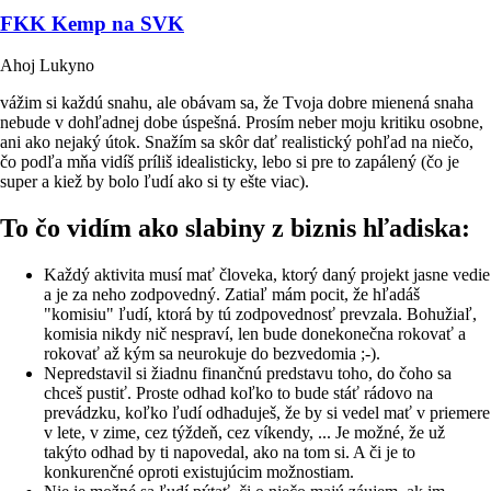
FKK Kemp na SVK
Ahoj Lukyno
vážim si každú snahu, ale obávam sa, že Tvoja dobre mienená snaha
nebude v dohľadnej dobe úspešná. Prosím neber moju kritiku osobne,
ani ako nejaký útok. Snažím sa skôr dať realistický pohľad na niečo,
čo podľa mňa vidíš príliš idealisticky, lebo si pre to zapálený (čo je
super a kiež by bolo ľudí ako si ty ešte viac).
To čo vidím ako slabiny z biznis hľadiska:
Každý aktivita musí mať človeka, ktorý daný projekt jasne vedie
a je za neho zodpovedný. Zatiaľ mám pocit, že hľadáš
"komisiu" ľudí, ktorá by tú zodpovednosť prevzala. Bohužiaľ,
komisia nikdy nič nespraví, len bude donekonečna rokovať a
rokovať až kým sa neurokuje do bezvedomia ;-).
Nepredstavil si žiadnu finančnú predstavu toho, do čoho sa
chceš pustiť. Proste odhad koľko to bude stáť rádovo na
prevádzku, koľko ľudí odhaduješ, že by si vedel mať v priemere
v lete, v zime, cez týždeň, cez víkendy, ... Je možné, že už
takýto odhad by ti napovedal, ako na tom si. A či je to
konkurenčné oproti existujúcim možnostiam.