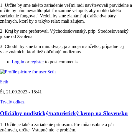
1. Určite by sme takéto zariadenie veľmi radi navštevovali pravidelne a
určite by nám nevadilo platiť rozumné vstupné, aby mohlo takéto
zariadenie fungovať. Vedeli by sme zlanáriť aj ďalšie dva páry
známych, ktorí by o takýto relax mali záujem.
2. Kraj by sme preferovali Východoslovenský, príp. Stredoslovenský
južne od Zvolena.
3. Chodili by sme tam min. dvaja, ja a moja manželka, prípadne aj
viac známich, ktorí tiež obľubujú nudizmus.
Log in
or
register
to post comments
Seth
Št, 21.09.2023 - 15:41
Trvalý odkaz
Oficiálny nudistický/naturistický kemp na Slovensku
1. Určite je takéto zariadenie prínosom. Pre mňa osobne a pár
známych, určite. Vstupné nie je problém.