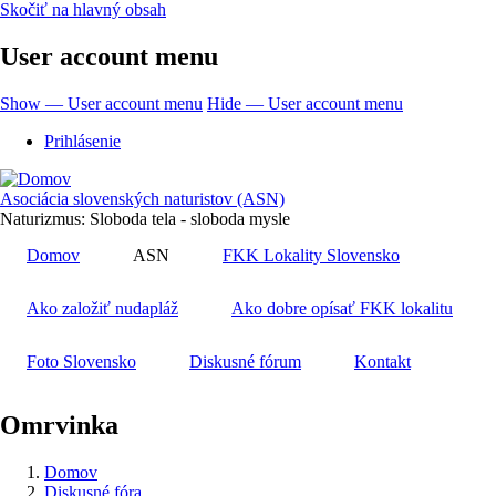
Skočiť na hlavný obsah
User account menu
Show — User account menu
Hide — User account menu
Prihlásenie
Asociácia slovenských naturistov (ASN)
Naturizmus: Sloboda tela - sloboda mysle
Domov
ASN
FKK Lokality Slovensko
Ako založiť nudapláž
Ako dobre opísať FKK lokalitu
Foto Slovensko
Diskusné fórum
Kontakt
Omrvinka
Domov
Diskusné fóra