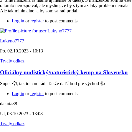
3. Sme manzelia (a mame aj mensie 5r dieta). S manzelkou som sa este
o tomto nerozpraval, ale myslim, ze by s tym az taky problem nemala.
Ale tak minimalne ja by som sa rad pridal.
Log in
or
register
to post comments
Lukyno7777
Po, 02.10.2023 - 10:13
Trvalý odkaz
Oficiálny nudistický/naturistický kemp na Slovensku
Super 🙂, tak to som rád. Takže další bod pre východ 👍
Log in
or
register
to post comments
dakota88
Ut, 03.10.2023 - 13:08
Trvalý odkaz