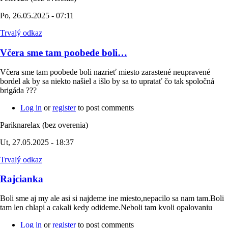
Po, 26.05.2025 - 07:11
Trvalý odkaz
Včera sme tam poobede boli…
Včera sme tam poobede boli nazrieť miesto zarastené neupravené
bordel ak by sa niekto našiel a išlo by sa to upratať čo tak spoločná
brigáda ???
Log in
or
register
to post comments
Pariknarelax (bez overenia)
Ut, 27.05.2025 - 18:37
Trvalý odkaz
Rajcianka
Boli sme aj my ale asi si najdeme ine miesto,nepacilo sa nam tam.Boli
tam len chlapi a cakali kedy odideme.Neboli tam kvoli opalovaniu
Log in
or
register
to post comments