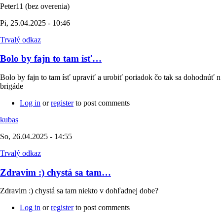
Peter11 (bez overenia)
Pi, 25.04.2025 - 10:46
Trvalý odkaz
Bolo by fajn to tam ísť…
Bolo by fajn to tam ísť upraviť a urobiť poriadok čo tak sa dohodnúť n
brigáde
Log in
or
register
to post comments
kubas
So, 26.04.2025 - 14:55
Trvalý odkaz
Zdravim :) chystá sa tam…
Zdravim :) chystá sa tam niekto v dohľadnej dobe?
Log in
or
register
to post comments