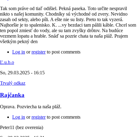
Tak som práve od tiaľ odišiel. Pekná paseka. Toto určite nespravil
nikto s našej komunity. Chodníky sú východné od zvery. Nevidno
zasah od sekty, alebo píli. A ešte nie su listy. Preto to tak vyzerá.
Najhoršie je to spalenisko. K. ...vy bezdaci tam pálili káble. Chcel som
ten popol zmiesť do vody, ale su tam zvyšky drôtov. Na budúce
vezmem lopatu a hrable. Snáď sa pozrie chata ta naša pláž. Prajem
všetkým pekný den
Log in
or
register
to post comments
Ľ.u.b.o
So, 29.03.2025 - 16:15
Trvalý odkaz
Rajčanka
Oprava. Pozviecha ta naša pláž.
Log in
or
register
to post comments
Peter11 (bez overenia)