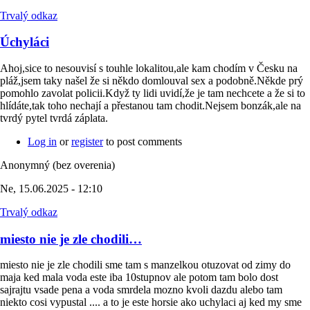
Trvalý odkaz
Úchyláci
Ahoj,sice to nesouvisí s touhle lokalitou,ale kam chodím v Česku na
pláž,jsem taky našel že si někdo domlouval sex a podobně.Někde prý
pomohlo zavolat policii.Když ty lidi uvidí,že je tam nechcete a že si to
hlídáte,tak toho nechají a přestanou tam chodit.Nejsem bonzák,ale na
tvrdý pytel tvrdá záplata.
Log in
or
register
to post comments
Anonymný (bez overenia)
Ne, 15.06.2025 - 12:10
Trvalý odkaz
miesto nie je zle chodili…
miesto nie je zle chodili sme tam s manzelkou otuzovat od zimy do
maja ked mala voda este iba 10stupnov ale potom tam bolo dost
sajrajtu vsade pena a voda smrdela mozno kvoli dazdu alebo tam
niekto cosi vypustal .... a to je este horsie ako uchylaci aj ked my sme