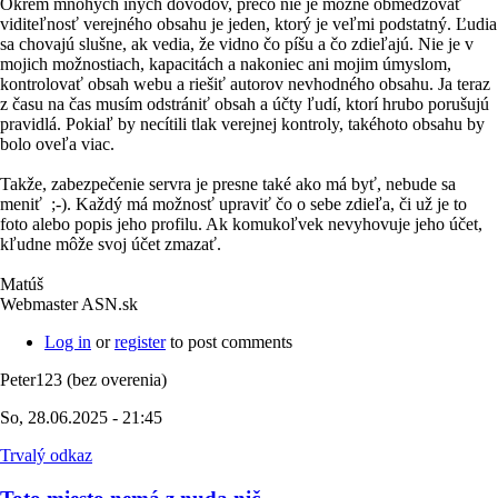
Okrem mnohých iných dôvodov, prečo nie je možné obmedzovať
viditeľnosť verejného obsahu je jeden, ktorý je veľmi podstatný. Ľudia
sa chovajú slušne, ak vedia, že vidno čo píšu a čo zdieľajú. Nie je v
mojich možnostiach, kapacitách a nakoniec ani mojim úmyslom,
kontrolovať obsah webu a riešiť autorov nevhodného obsahu. Ja teraz
z času na čas musím odstrániť obsah a účty ľudí, ktorí hrubo porušujú
pravidlá. Pokiaľ by necítili tlak verejnej kontroly, takéhoto obsahu by
bolo oveľa viac.
Takže, zabezpečenie servra je presne také ako má byť, nebude sa
meniť ;-). Každý má možnosť upraviť čo o sebe zdieľa, či už je to
foto alebo popis jeho profilu. Ak komukoľvek nevyhovuje jeho účet,
kľudne môže svoj účet zmazať.
Matúš
Webmaster ASN.sk
Log in
or
register
to post comments
Peter123 (bez overenia)
So, 28.06.2025 - 21:45
Trvalý odkaz