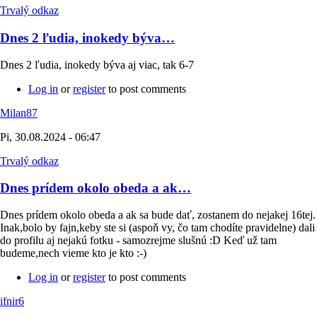
Trvalý odkaz
Dnes 2 ľudia, inokedy býva…
Dnes 2 ľudia, inokedy býva aj viac, tak 6-7
Log in
or
register
to post comments
Milan87
Pi, 30.08.2024 - 06:47
Trvalý odkaz
Dnes prídem okolo obeda a ak…
Dnes prídem okolo obeda a ak sa bude dať, zostanem do nejakej 16tej.
Inak,bolo by fajn,keby ste si (aspoň vy, čo tam chodíte pravidelne) dali
do profilu aj nejakú fotku - samozrejme slušnú :D Keď už tam
budeme,nech vieme kto je kto :-)
Log in
or
register
to post comments
ifnir6