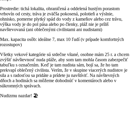
Prostredie: tichá lokalita, ohraničená a oddelená hustým porastom
vrbovín od cesty, tráva je zväčša pokosená, polotieň a výslnie,
ohnisko, pomerne plytký spád do vody z kameňov alebo cez trávu,
výška vody je do pol pása alebo po členky, pláž nie je príliš
navštevovaná (ani oblečenými civilistami ani nudistami)
Max. kapacita osôb: ideálne 7, max 10 ľudí (v prípade komfortných
rozostupov)
Všetky vekové kategórie sú srdečne vítané, osobne mám 25 r. a chcem
zvýšiť návštevnosť nuda pláže, aby som tam mohla časom zabezpečiť
tabuľku s označením. Keď je tam nudista sám, bojí sa, že ho tam
prekvapí oblečený civilista. Verím, že v skupine viacerých nudistov je
sila a s radosťou sa pridáte a prídete ju navštíviť. Na návštevných
dňoch a hodinách sa môžeme dohodnúť v komentároch alebo v
súkromných správach.
Nudizmu nazdar! 🏖️