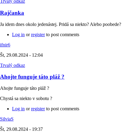
Trvalý odkaz
Rajčanka
Ja idem dnes okolo jedenástej. Pridá sa niekto? Alebo poobede?
Log in
or
register
to post comments
ifnir6
Št, 29.08.2024 - 12:04
Trvalý odkaz
Ahojte funguje táto pláž ?
Ahojte funguje táto pláž ?
Chystá sa niekto v sobotu ?
Log in
or
register
to post comments
SilviaS
Št, 29.08.2024 - 19:37