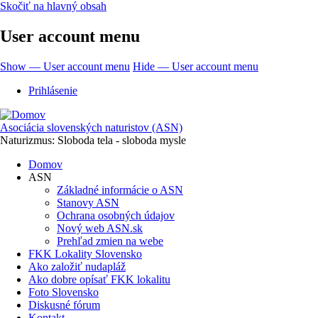
Skočiť na hlavný obsah
User account menu
Show — User account menu
Hide — User account menu
Prihlásenie
Asociácia slovenských naturistov (ASN)
Naturizmus: Sloboda tela - sloboda mysle
Domov
ASN
Základné informácie o ASN
Stanovy ASN
Ochrana osobných údajov
Nový web ASN.sk
Prehľad zmien na webe
FKK Lokality Slovensko
Ako založiť nudapláž
Ako dobre opísať FKK lokalitu
Foto Slovensko
Diskusné fórum
Kontakt