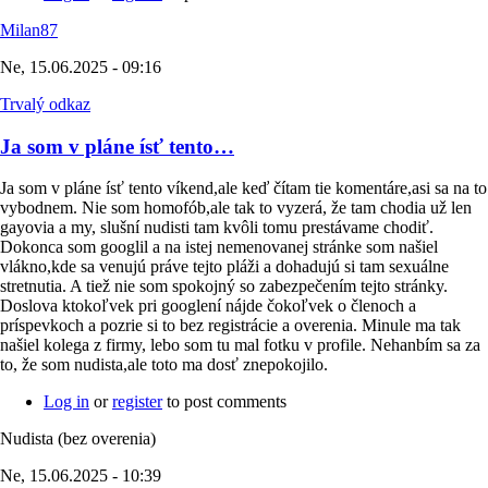
Milan87
Ne, 15.06.2025 - 09:16
Trvalý odkaz
Ja som v pláne ísť tento…
Ja som v pláne ísť tento víkend,ale keď čítam tie komentáre,asi sa na to
vybodnem. Nie som homofób,ale tak to vyzerá, že tam chodia už len
gayovia a my, slušní nudisti tam kvôli tomu prestávame chodiť.
Dokonca som googlil a na istej nemenovanej stránke som našiel
vlákno,kde sa venujú práve tejto pláži a dohadujú si tam sexuálne
stretnutia. A tiež nie som spokojný so zabezpečením tejto stránky.
Doslova ktokoľvek pri googlení nájde čokoľvek o členoch a
príspevkoch a pozrie si to bez registrácie a overenia. Minule ma tak
našiel kolega z firmy, lebo som tu mal fotku v profile. Nehanbím sa za
to, že som nudista,ale toto ma dosť znepokojilo.
Log in
or
register
to post comments
Nudista (bez overenia)
Ne, 15.06.2025 - 10:39