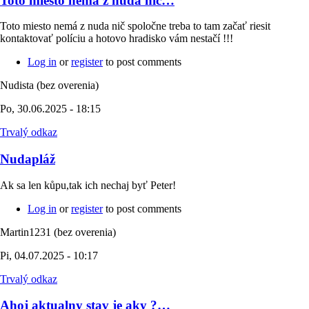
Toto miesto nemá z nuda nič…
Toto miesto nemá z nuda nič spoločne treba to tam začať riesit
kontaktovať políciu a hotovo hradisko vám nestačí !!!
Log in
or
register
to post comments
Nudista (bez overenia)
Po, 30.06.2025 - 18:15
Trvalý odkaz
Nudapláž
Ak sa len kůpu,tak ich nechaj byť Peter!
Log in
or
register
to post comments
Martin1231 (bez overenia)
Pi, 04.07.2025 - 10:17
Trvalý odkaz
Ahoj aktualny stav je aky ?…