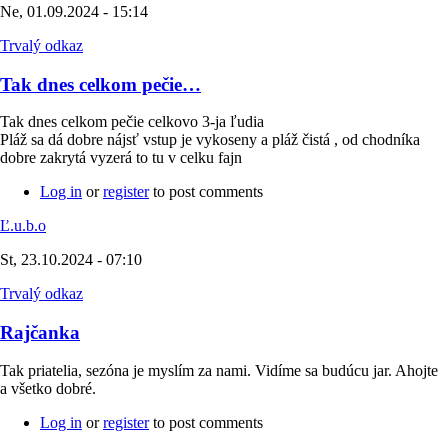
Ne, 01.09.2024 - 15:14
Trvalý odkaz
Tak dnes celkom pečie…
Tak dnes celkom pečie celkovo 3-ja ľudia
Pláž sa dá dobre nájsť vstup je vykoseny a pláž čistá , od chodníka
dobre zakrytá vyzerá to tu v celku fajn
Log in
or
register
to post comments
Ľ.u.b.o
St, 23.10.2024 - 07:10
Trvalý odkaz
Rajčanka
Tak priatelia, sezóna je myslím za nami. Vidíme sa budúcu jar. Ahojte
a všetko dobré.
Log in
or
register
to post comments