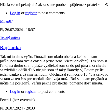
Hlásia veľmi pekný deň ak sa stane poobede pôjdeme z priateľkou 🌞
Log in
or
register
to post comments
Milan87
Pi, 26.07.2024 - 18:57
Trvalý odkaz
Rajčianka
Tak mi to dnes vyšlo. Dorazil som okolo obeda a keď som tam
prišiel,boli tam dvaja chlapi a jedna žena, všetci oblečený. Tak som si
ľahol na druhú stranu pláže,vyzliekol som sa do pol pása a za chvíľu
sa zdvihli a odišli :D A nie,nie som až taký škaredý :-) Potom prišiel
jeden pánko a už sme sa nudili. Odchádzal som cca o 15:45 a celkovo
sa tam za ten čas prestriedali ešte dvaja muži. Bol som tam prvýkrát a
určite nie posledný. Veľmi pekné prostredie, pomerne dosť miesta.
Log in
or
register
to post comments
Peter11 (bez overenia)
Pi, 26.07.2024 - 20:33