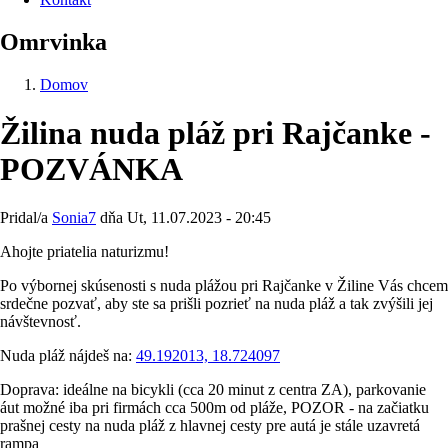
Omrvinka
Domov
Žilina nuda pláž pri Rajčanke -
POZVÁNKA
Pridal/a
Sonia7
dňa
Ut, 11.07.2023 - 20:45
Ahojte priatelia naturizmu!
Po výbornej skúsenosti s nuda plážou pri Rajčanke v Žiline Vás chcem
srdečne pozvať, aby ste sa prišli pozrieť na nuda pláž a tak zvýšili jej
návštevnosť.
Nuda pláž nájdeš na:
49.192013, 18.724097
Doprava: ideálne na bicykli (cca 20 minut z centra ZA), parkovanie
áut možné iba pri firmách cca 500m od pláže, POZOR - na začiatku
prašnej cesty na nuda pláž z hlavnej cesty pre autá je stále uzavretá
rampa