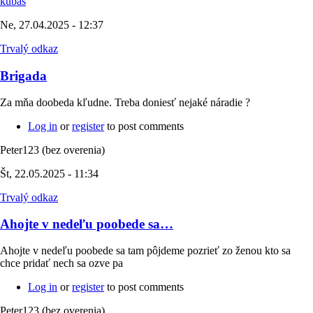
kubas
Ne, 27.04.2025 - 12:37
Trvalý odkaz
Brigada
Za mňa doobeda kľudne. Treba doniesť nejaké náradie ?
Log in
or
register
to post comments
Peter123 (bez overenia)
Št, 22.05.2025 - 11:34
Trvalý odkaz
Ahojte v nedeľu poobede sa…
Ahojte v nedeľu poobede sa tam pôjdeme pozrieť zo ženou kto sa
chce pridať nech sa ozve pa
Log in
or
register
to post comments
Peter123 (bez overenia)