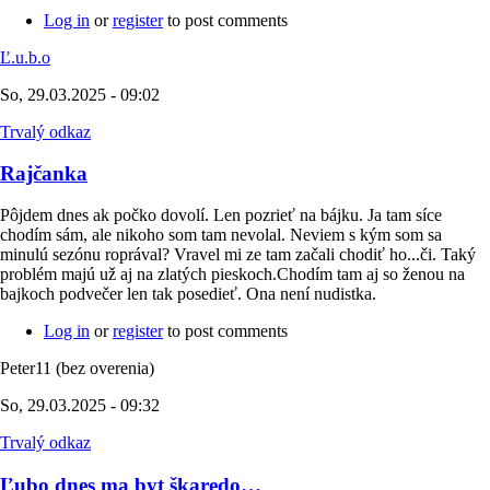
Log in
or
register
to post comments
Ľ.u.b.o
So, 29.03.2025 - 09:02
Trvalý odkaz
Rajčanka
Pôjdem dnes ak počko dovolí. Len pozrieť na bájku. Ja tam síce
chodím sám, ale nikoho som tam nevolal. Neviem s kým som sa
minulú sezónu roprával? Vravel mi ze tam začali chodiť ho...či. Taký
problém majú už aj na zlatých pieskoch.Chodím tam aj so ženou na
bajkoch podvečer len tak posedieť. Ona není nudistka.
Log in
or
register
to post comments
Peter11 (bez overenia)
So, 29.03.2025 - 09:32
Trvalý odkaz
Ľubo dnes ma byt škaredo…