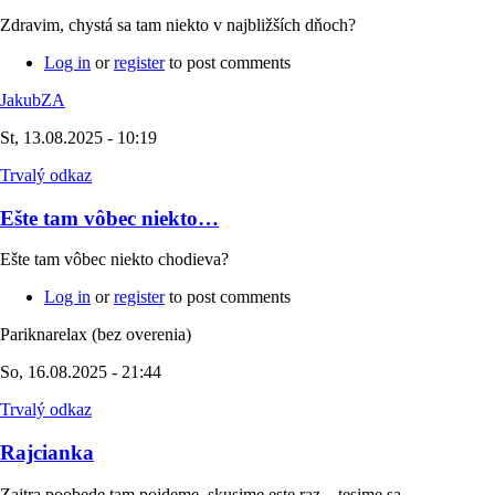
Zdravim, chystá sa tam niekto v najbližších dňoch?
Log in
or
register
to post comments
JakubZA
St, 13.08.2025 - 10:19
Trvalý odkaz
Ešte tam vôbec niekto…
Ešte tam vôbec niekto chodieva?
Log in
or
register
to post comments
Pariknarelax (bez overenia)
So, 16.08.2025 - 21:44
Trvalý odkaz
Rajcianka
Zajtra poobede tam pojdeme ,skusime este raz....tesime sa....