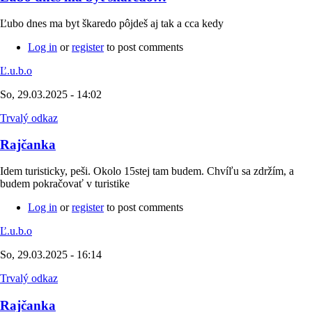
Ľubo dnes ma byt škaredo pôjdeš aj tak a cca kedy
Log in
or
register
to post comments
Ľ.u.b.o
So, 29.03.2025 - 14:02
Trvalý odkaz
Rajčanka
Idem turisticky, peši. Okolo 15stej tam budem. Chvíľu sa zdržím, a
budem pokračovať v turistike
Log in
or
register
to post comments
Ľ.u.b.o
So, 29.03.2025 - 16:14
Trvalý odkaz
Rajčanka