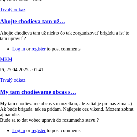
Trvalý odkaz
Ahojte chodieva tam už…
Ahojte chodieva tam už niekto čo tak zorganizovať brigádu a ísť to
tam upraviť ?
Log in
or
register
to post comments
MKM
Pi, 25.04.2025 - 01:41
Trvalý odkaz
My tam chodievame obcas s…
My tam chodievame obcas s manzelkou, ale zatial je pre nas zima :-)
Ak bude brigada, tak sa pridam. Najlepsie cez vikend. Mozem zobrat
aj naradie.
Bude sa to dat vobec upravit do rozumneho stavu ?
Log in
or
register
to post comments