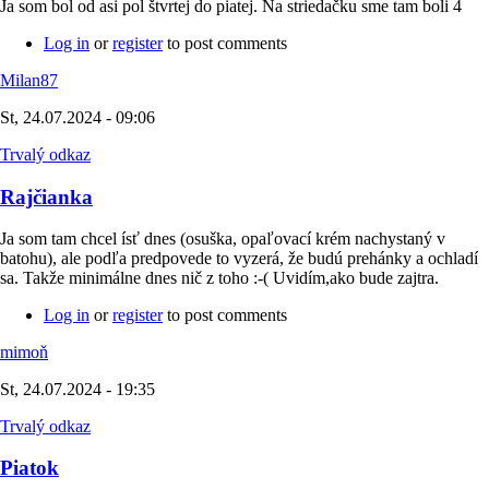
Ja som bol od asi pol štvrtej do piatej. Na striedačku sme tam boli 4
Log in
or
register
to post comments
Milan87
St, 24.07.2024 - 09:06
Trvalý odkaz
Rajčianka
Ja som tam chcel ísť dnes (osuška, opaľovací krém nachystaný v
batohu), ale podľa predpovede to vyzerá, že budú prehánky a ochladí
sa. Takže minimálne dnes nič z toho :-( Uvidím,ako bude zajtra.
Log in
or
register
to post comments
mimoň
St, 24.07.2024 - 19:35
Trvalý odkaz
Piatok