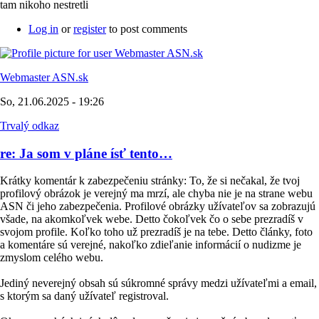
tam nikoho nestretli
Log in
or
register
to post comments
Webmaster ASN.sk
So, 21.06.2025 - 19:26
Trvalý odkaz
re: Ja som v pláne ísť tento…
Krátky komentár k zabezpečeniu stránky: To, že si nečakal, že tvoj
profilový obrázok je verejný ma mrzí, ale chyba nie je na strane webu
ASN či jeho zabezpečenia. Profilové obrázky užívateľov sa zobrazujú
všade, na akomkoľvek webe. Detto čokoľvek čo o sebe prezradíš v
svojom profile. Koľko toho už prezradíš je na tebe. Detto články, foto
a komentáre sú verejné, nakoľko zdieľanie informácií o nudizme je
zmyslom celého webu.
Jediný neverejný obsah sú súkromné správy medzi užívateľmi a email,
s ktorým sa daný užívateľ registroval.