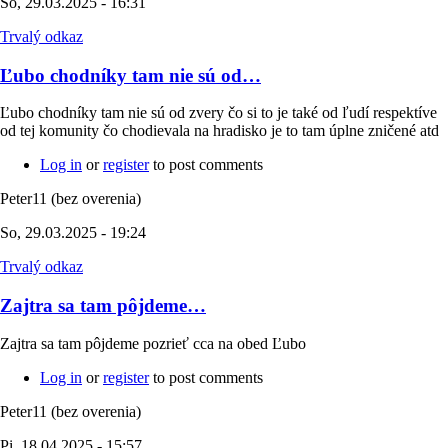
So, 29.03.2025 - 16:31
Trvalý odkaz
Ľubo chodníky tam nie sú od…
Ľubo chodníky tam nie sú od zvery čo si to je také od ľudí respektíve
od tej komunity čo chodievala na hradisko je to tam úplne zničené atd
Log in
or
register
to post comments
Peter11 (bez overenia)
So, 29.03.2025 - 19:24
Trvalý odkaz
Zajtra sa tam pôjdeme…
Zajtra sa tam pôjdeme pozrieť cca na obed Ľubo
Log in
or
register
to post comments
Peter11 (bez overenia)
Pi, 18.04.2025 - 15:57