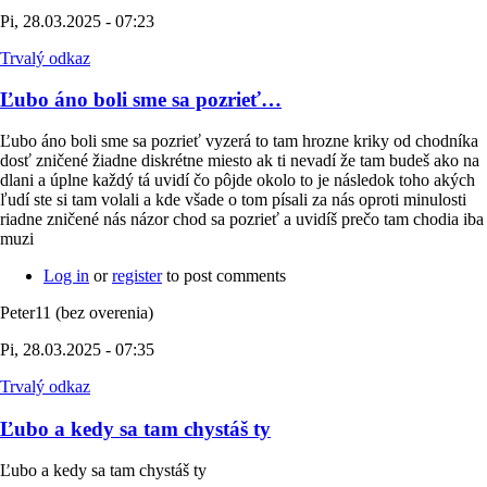
Pi, 28.03.2025 - 07:23
Trvalý odkaz
Ľubo áno boli sme sa pozrieť…
Ľubo áno boli sme sa pozrieť vyzerá to tam hrozne kriky od chodníka
dosť zničené žiadne diskrétne miesto ak ti nevadí že tam budeš ako na
dlani a úplne každý tá uvidí čo pôjde okolo to je následok toho akých
ľudí ste si tam volali a kde všade o tom písali za nás oproti minulosti
riadne zničené nás názor chod sa pozrieť a uvidíš prečo tam chodia iba
muzi
Log in
or
register
to post comments
Peter11 (bez overenia)
Pi, 28.03.2025 - 07:35
Trvalý odkaz
Ľubo a kedy sa tam chystáš ty
Ľubo a kedy sa tam chystáš ty