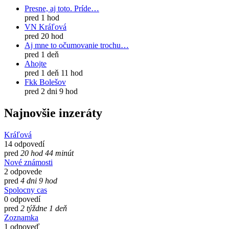
Presne, aj toto. Príde…
pred 1 hod
VN Kráľová
pred 20 hod
Aj mne to očumovanie trochu…
pred 1 deň
Ahojte
pred 1 deň 11 hod
Fkk Bolešov
pred 2 dni 9 hod
Najnovšie inzeráty
Kráľová
14 odpovedí
pred
20 hod 44 minút
Nové známosti
2 odpovede
pred
4 dni 9 hod
Spolocny cas
0 odpovedí
pred
2 týždne 1 deň
Zoznamka
1 odpoveď