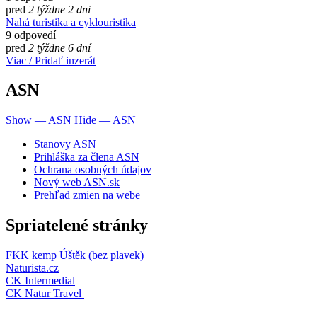
pred
2 týždne 2 dni
Nahá turistika a cyklouristika
9 odpovedí
pred
2 týždne 6 dní
Viac / Pridať inzerát
ASN
Show — ASN
Hide — ASN
Stanovy ASN
Prihláška za člena ASN
Ochrana osobných údajov
Nový web ASN.sk
Prehľad zmien na webe
Spriatelené stránky
FKK kemp Úštěk (bez plavek)
Naturista.cz
CK Intermedial
CK Natur Travel