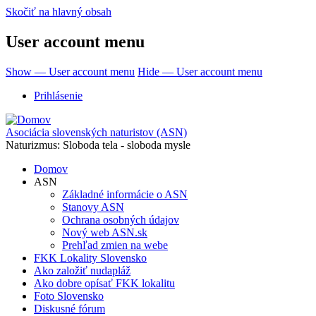
Skočiť na hlavný obsah
User account menu
Show — User account menu
Hide — User account menu
Prihlásenie
Asociácia slovenských naturistov (ASN)
Naturizmus: Sloboda tela - sloboda mysle
Domov
ASN
Základné informácie o ASN
Stanovy ASN
Ochrana osobných údajov
Nový web ASN.sk
Prehľad zmien na webe
FKK Lokality Slovensko
Ako založiť nudapláž
Ako dobre opísať FKK lokalitu
Foto Slovensko
Diskusné fórum