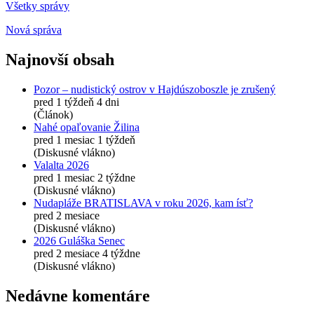
Všetky správy
Nová správa
Najnovší obsah
Pozor – nudistický ostrov v Hajdúszoboszle je zrušený
pred 1 týždeň 4 dni
(Článok)
Nahé opaľovanie Žilina
pred 1 mesiac 1 týždeň
(Diskusné vlákno)
Valalta 2026
pred 1 mesiac 2 týždne
(Diskusné vlákno)
Nudapláže BRATISLAVA v roku 2026, kam ísť?
pred 2 mesiace
(Diskusné vlákno)
2026 Guláška Senec
pred 2 mesiace 4 týždne
(Diskusné vlákno)
Nedávne komentáre