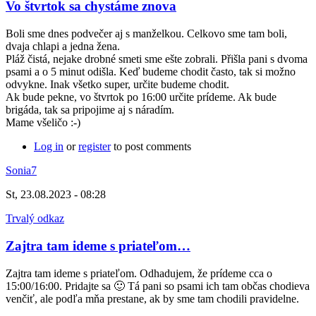
Vo štvrtok sa chystáme znova
Boli sme dnes podvečer aj s manželkou. Celkovo sme tam boli,
dvaja chlapi a jedna žena.
Pláž čistá, nejake drobné smeti sme ešte zobrali. Přišla pani s dvoma
psami a o 5 minut odišla. Keď budeme chodit často, tak si možno
odvykne. Inak všetko super, určite budeme chodit.
Ak bude pekne, vo štvrtok po 16:00 určite prídeme. Ak bude
brigáda, tak sa pripojime aj s náradím.
Mame všeličo :-)
Log in
or
register
to post comments
Sonia7
St, 23.08.2023 - 08:28
Trvalý odkaz
Zajtra tam ideme s priateľom…
Zajtra tam ideme s priateľom. Odhadujem, že prídeme cca o
15:00/16:00. Pridajte sa 🙂 Tá pani so psami ich tam občas chodieva
venčiť, ale podľa mňa prestane, ak by sme tam chodili pravidelne.