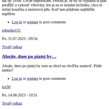
tak do 19:00. Určite odporúčam. Pravda je, že by sa vyplatila tá pláž
predĺžiť a vykosiť vrboviny, len ja na to nemám techniku, chce to
ručnú kosačku a motorovú pílu. Keď tam pôjdeme najbližšie
napíšem.
Log in
or
register
to post comments
roboobo151
Po, 31.07.2023 - 09:54
Trvalý odkaz
Ahojte, dnes po piatej by…
Ahojte, dnes po piatej by som sa chcel na chvíľku zastaviť. Príde
niekto?
Log in
or
register
to post comments
ico50
Po, 14.08.2023 - 10:51
Trvalý odkaz