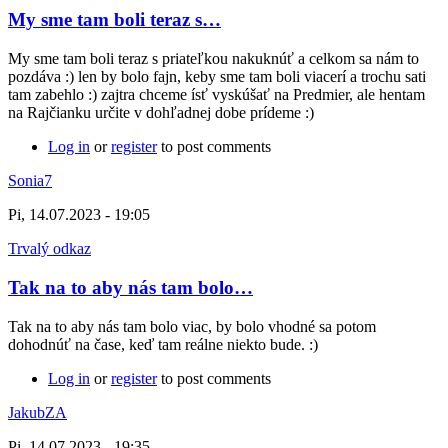
My sme tam boli teraz s…
My sme tam boli teraz s priateľkou nakuknúť a celkom sa nám to
pozdáva :) len by bolo fajn, keby sme tam boli viacerí a trochu sati
tam zabehlo :) zajtra chceme ísť vyskúšať na Predmier, ale hentam
na Rajčianku určite v dohľadnej dobe prídeme :)
Log in
or
register
to post comments
Sonia7
Pi, 14.07.2023 - 19:05
Trvalý odkaz
Tak na to aby nás tam bolo…
Tak na to aby nás tam bolo viac, by bolo vhodné sa potom
dohodnúť na čase, keď tam reálne niekto bude. :)
Log in
or
register
to post comments
JakubZA
Pi, 14.07.2023 - 19:35