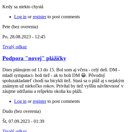
Kedy sa niekto chystá
Log in
or
register
to post comments
Pete (bez overenia)
Po, 28.08.2023 - 12:45
Trvalý odkaz
Podpora "novej" plážičky
Dnes plánujem od 13 do 15. Bol som aj včera - celý deň. DM -
mladí sympataci- boli tiež - ak to boli DM 😀. Pôvodný
spoluzakladateľ chodí na bicykli tiež. Stará sa o pláž aj s nejakým
známym už niekoľko rokov. Privítal by tiež vyššiu návštevnosť v
záujme udržania a rešpektu okolia ku pláži.
Log in
or
register
to post comments
Dudo (bez overenia)
Št, 07.09.2023 - 01:39
Trvalý odkaz