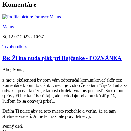
Komentáre
Matus
St, 12.07.2023 - 10:37
Trvalý odkaz
Re: Žilina nuda pláž pri Rajčanke - POZVÁNKA
Ahoj Sonia,
z mojej skúsenosti by som vám odporúčal komunikovať skôr cez
komentáre k tomuto článku, nech je vidno že to tam "žije"a ľudia sa
odvážia prísť, keďže je tam istá kolektívna bezpečnosť. Súkromné
správy či iné kanály sú fajn, ale nedodajú odvahu skúsiť pláž,
ľuďom čo sa obávajú prísť...
Držím Ti palce aby sa toto miesto rozbehlo a verím, že sa tam
stretnete viacerí. A nie len raz, ale pravidelne ;-).
Pekný deň,