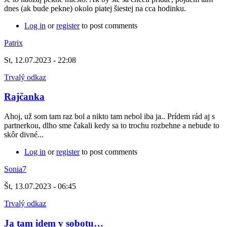
dnes (ak bude pekne) okolo piatej šiestej na cca hodinku.
Log in
or
register
to post comments
Patrix
St, 12.07.2023 - 22:08
Trvalý odkaz
Rajčanka
Ahoj, už som tam raz bol a nikto tam nebol iba ja.. Prídem rád aj s
partnerkou, dlho sme čakali kedy sa to trochu rozbehne a nebude to
skôr divné...
Log in
or
register
to post comments
Sonia7
Št, 13.07.2023 - 06:45
Trvalý odkaz
Ja tam idem v sobotu…