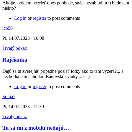
Ahojte, pojdem pozrieť dnes poobede, snáď nezabludim :) bude tam
niekto?
Log in
or
register
to post comments
ico50
Pi, 14.07.2023 - 10:08
Trvalý odkaz
Rajčianka
Dajú sa tu zverejniť prípadne poslať fotky ako to tam vyzerá?... a
nechodia tam náhodou Bánovské svinky....? :-)
Log in
or
register
to post comments
Sonia7
Pi, 14.07.2023 - 11:39
Trvalý odkaz
Tu sa mi z mobilu nedajú…