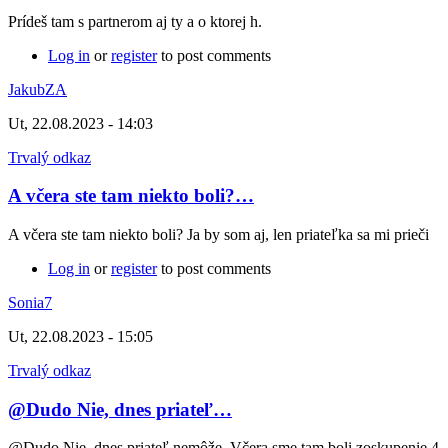
Prídeš tam s partnerom aj ty a o ktorej h.
Log in
or
register
to post comments
JakubZA
Ut, 22.08.2023 - 14:03
Trvalý odkaz
A včera ste tam niekto boli?…
A včera ste tam niekto boli? Ja by som aj, len priateľka sa mi prieči
Log in
or
register
to post comments
Sonia7
Ut, 22.08.2023 - 15:05
Trvalý odkaz
@Dudo Nie, dnes priateľ…
@Dudo Nie, dnes priateľ nemôže. Včera sme tam boli zoskupenie 4