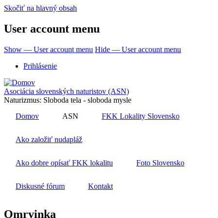
Skočiť na hlavný obsah
User account menu
Show — User account menu
Hide — User account menu
Prihlásenie
Asociácia slovenských naturistov (ASN)
Naturizmus: Sloboda tela - sloboda mysle
Domov
ASN
FKK Lokality Slovensko
Ako založiť nudapláž
Ako dobre opísať FKK lokalitu
Foto Slovensko
Diskusné fórum
Kontakt
Omrvinka