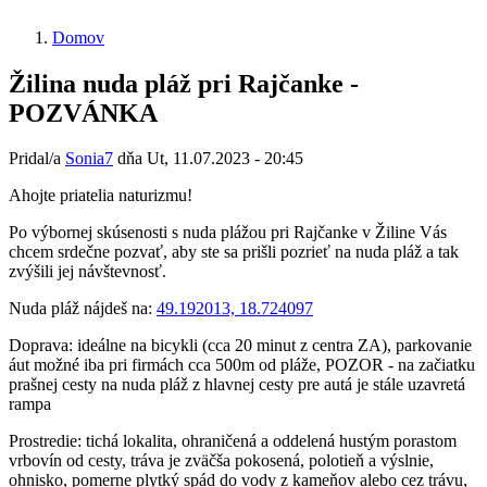
Domov
Žilina nuda pláž pri Rajčanke -
POZVÁNKA
Pridal/a
Sonia7
dňa
Ut, 11.07.2023 - 20:45
Ahojte priatelia naturizmu!
Po výbornej skúsenosti s nuda plážou pri Rajčanke v Žiline Vás
chcem srdečne pozvať, aby ste sa prišli pozrieť na nuda pláž a tak
zvýšili jej návštevnosť.
Nuda pláž nájdeš na:
49.192013, 18.724097
Doprava: ideálne na bicykli (cca 20 minut z centra ZA), parkovanie
áut možné iba pri firmách cca 500m od pláže, POZOR - na začiatku
prašnej cesty na nuda pláž z hlavnej cesty pre autá je stále uzavretá
rampa
Prostredie: tichá lokalita, ohraničená a oddelená hustým porastom
vrbovín od cesty, tráva je zväčša pokosená, polotieň a výslnie,
ohnisko, pomerne plytký spád do vody z kameňov alebo cez trávu,