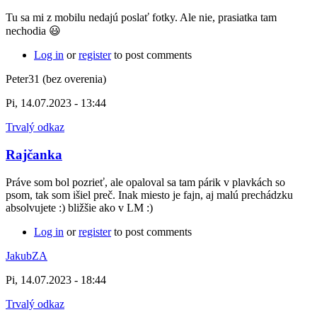
Tu sa mi z mobilu nedajú poslať fotky. Ale nie, prasiatka tam
nechodia 😃
Log in
or
register
to post comments
Peter31 (bez overenia)
Pi, 14.07.2023 - 13:44
Trvalý odkaz
Rajčanka
Práve som bol pozrieť, ale opaloval sa tam párik v plavkách so
psom, tak som išiel preč. Inak miesto je fajn, aj malú prechádzku
absolvujete :) bližšie ako v LM :)
Log in
or
register
to post comments
JakubZA
Pi, 14.07.2023 - 18:44
Trvalý odkaz