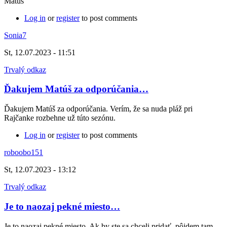
Matúš
Log in
or
register
to post comments
Sonia7
St, 12.07.2023 - 11:51
Trvalý odkaz
Ďakujem Matúš za odporúčania…
Ďakujem Matúš za odporúčania. Verím, že sa nuda pláž pri
Rajčanke rozbehne už túto sezónu.
Log in
or
register
to post comments
roboobo151
St, 12.07.2023 - 13:12
Trvalý odkaz
Je to naozaj pekné miesto…
Je to naozaj pekné miesto. Ak by ste sa chceli pridať, pôjdem tam