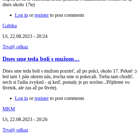
dnes okolo 17tej
Log in
or
register
to post comments
Gabika
Ut, 22.08.2023 - 20:24
Trvalý odkaz
Dnes sme teda boli s mužom…
Dnes sme teda boli s mužom pozrieť, až po práci, okolo 17. Pekné :)
bol tam 1 pán okrem nás, trocha sme si pokecali. Treba tam chodiť,
nech si ľudia zvyknú - aj keď, pomaly je po sezóne...Pôjdeme vo
štvrtok, ale zas až po štvrtej.
Log in
or
register
to post comments
MKM
Ut, 22.08.2023 - 20:26
Trvalý odkaz