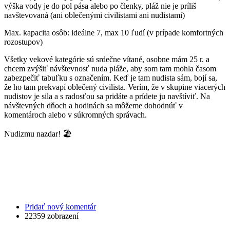
výška vody je do pol pása alebo po členky, pláž nie je príliš
navštevovaná (ani oblečenými civilistami ani nudistami)
Max. kapacita osôb: ideálne 7, max 10 ľudí (v prípade komfortných
rozostupov)
Všetky vekové kategórie sú srdečne vítané, osobne mám 25 r. a
chcem zvýšiť návštevnosť nuda pláže, aby som tam mohla časom
zabezpečiť tabuľku s označením. Keď je tam nudista sám, bojí sa,
že ho tam prekvapí oblečený civilista. Verím, že v skupine viacerých
nudistov je sila a s radosťou sa pridáte a prídete ju navštíviť. Na
návštevných dňoch a hodinách sa môžeme dohodnúť v
komentároch alebo v súkromných správach.
Nudizmu nazdar! 🏖️
Pridať nový komentár
22359 zobrazení