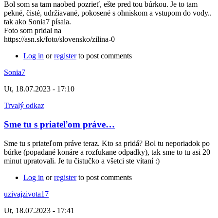
Bol som sa tam naobed pozrieť, ešte pred tou búrkou. Je to tam
pekné, čisté, udržiavané, pokosené s ohniskom a vstupom do vody..
tak ako Sonia7 písala.
Foto som pridal na
https://asn.sk/foto/slovensko/zilina-0
Log in
or
register
to post comments
Sonia7
Ut, 18.07.2023 - 17:10
Trvalý odkaz
Sme tu s priateľom práve…
Sme tu s priateľom práve teraz. Kto sa pridá? Bol tu neporiadok po
búrke (popadané konáre a rozfukane odpadky), tak sme to tu asi 20
minut upratovali. Je tu čistučko a všetci ste vítaní :)
Log in
or
register
to post comments
uzivajzivota17
Ut, 18.07.2023 - 17:41