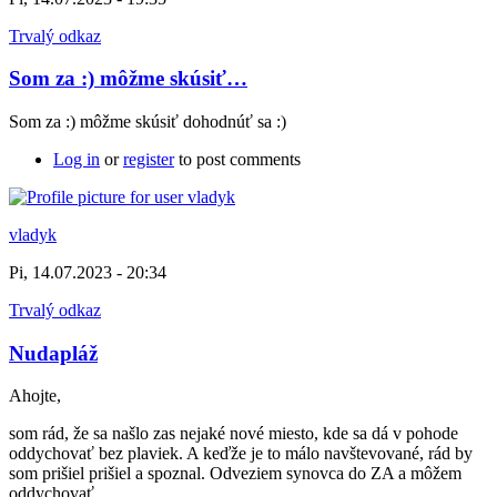
Trvalý odkaz
Som za :) môžme skúsiť…
Som za :) môžme skúsiť dohodnúť sa :)
Log in
or
register
to post comments
vladyk
Pi, 14.07.2023 - 20:34
Trvalý odkaz
Nudapláž
Ahojte,
som rád, že sa našlo zas nejaké nové miesto, kde sa dá v pohode
oddychovať bez plaviek. A keďže je to málo navštevované, rád by
som prišiel prišiel a spoznal. Odveziem synovca do ZA a môžem
oddychovať.