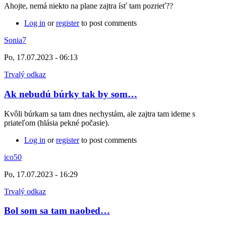
Ahojte, nemá niekto na plane zajtra ísť tam pozrieť??
Log in
or
register
to post comments
Sonia7
Po, 17.07.2023 - 06:13
Trvalý odkaz
Ak nebudú búrky tak by som…
Kvôli búrkam sa tam dnes nechystám, ale zajtra tam ideme s
priateľom (hlásia pekné počasie).
Log in
or
register
to post comments
ico50
Po, 17.07.2023 - 16:29
Trvalý odkaz
Bol som sa tam naobed…