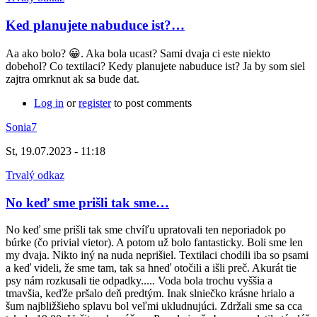
Ked planujete nabuduce ist?…
Aa ako bolo? 😀. Aka bola ucast? Sami dvaja ci este niekto
dobehol? Co textilaci? Kedy planujete nabuduce ist? Ja by som siel
zajtra omrknut ak sa bude dat.
Log in
or
register
to post comments
Sonia7
St, 19.07.2023 - 11:18
Trvalý odkaz
No keď sme prišli tak sme…
No keď sme prišli tak sme chvíľu upratovali ten neporiadok po
búrke (čo privial vietor). A potom už bolo fantasticky. Boli sme len
my dvaja. Nikto iný na nuda neprišiel. Textilaci chodili iba so psami
a keď videli, že sme tam, tak sa hneď otočili a išli preč. Akurát tie
psy nám rozkusali tie odpadky..... Voda bola trochu vyššia a
tmavšia, keďže pršalo deň predtým. Inak slniečko krásne hrialo a
šum najbližšieho splavu bol veľmi ukludnujúci. Zdržali sme sa cca