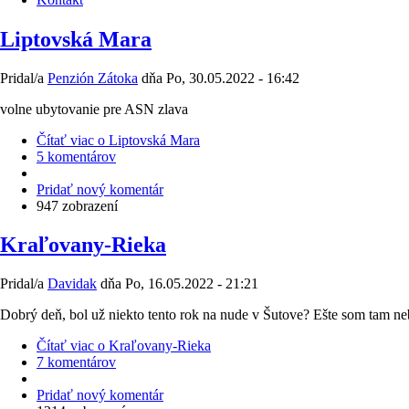
Liptovská Mara
Pridal/a
Penzión Zátoka
dňa
Po, 30.05.2022 - 16:42
volne ubytovanie pre ASN zlava
Čítať viac
o Liptovská Mara
5 komentárov
Pridať nový komentár
947 zobrazení
Kraľovany-Rieka
Pridal/a
Davidak
dňa
Po, 16.05.2022 - 21:21
Dobrý deň, bol už niekto tento rok na nude v Šutove? Ešte som tam neb
Čítať viac
o Kraľovany-Rieka
7 komentárov
Pridať nový komentár