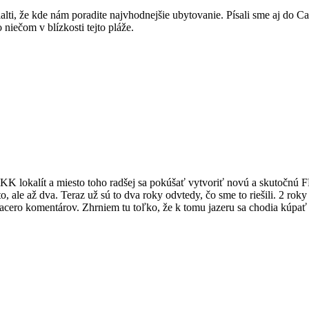
alti, že kde nám poradite najvhodnejšie ubytovanie. Písali sme aj do C
niečom v blízkosti tejto pláže.
FKK lokalít a miesto toho radšej sa pokúšať vytvoriť novú a skutočnú F
, ale až dva. Teraz už sú to dva roky odvtedy, čo sme to riešili. 2 roky
viacero komentárov. Zhrniem tu toľko, že k tomu jazeru sa chodia kúpať