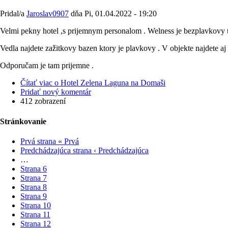
Pridal/a
Jaroslav0907
dňa
Pi, 01.04.2022 - 19:20
Velmi pekny hotel ,s prijemnym personalom . Welness je bezplavkovy t
Vedla najdete zažitkovy bazen ktory je plavkovy . V objekte najdete 
Odporučam je tam prijemne .
Čítať viac
o Hotel Zelena Laguna na Domaši
Pridať nový komentár
412 zobrazení
Stránkovanie
Prvá strana
« Prvá
Predchádzajúca strana
‹ Predchádzajúca
…
Strana
6
Strana
7
Strana
8
Strana
9
Strana
10
Strana
11
Strana
12