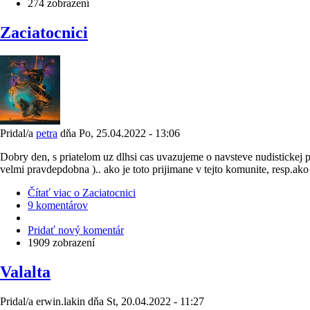
274 zobrazení
Zaciatocnici
Pridal/a
petra
dňa
Po, 25.04.2022 - 13:06
Dobry den, s priatelom uz dlhsi cas uvazujeme o navsteve nudistickej pla
velmi pravdepdobna ).. ako je toto prijimane v tejto komunite, resp.a
Čítať viac
o Zaciatocnici
9 komentárov
Pridať nový komentár
1909 zobrazení
Valalta
Pridal/a
erwin.lakin
dňa
St, 20.04.2022 - 11:27