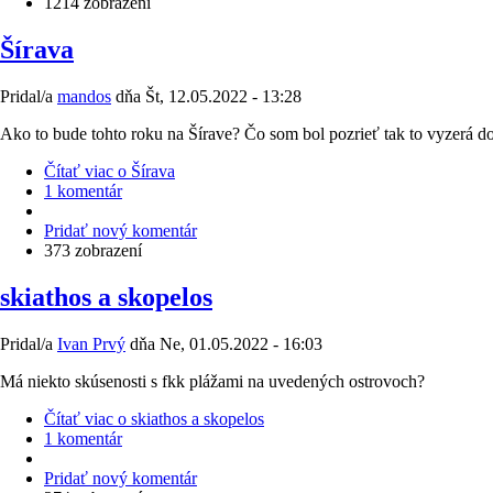
1214 zobrazení
Šírava
Pridal/a
mandos
dňa
Št, 12.05.2022 - 13:28
Ako to bude tohto roku na Šírave? Čo som bol pozrieť tak to vyzerá do
Čítať viac
o Šírava
1 komentár
Pridať nový komentár
373 zobrazení
skiathos a skopelos
Pridal/a
Ivan Prvý
dňa
Ne, 01.05.2022 - 16:03
Má niekto skúsenosti s fkk plážami na uvedených ostrovoch?
Čítať viac
o skiathos a skopelos
1 komentár
Pridať nový komentár