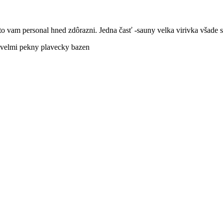
o vam personal hned zdôrazni. Jedna časť -sauny velka virivka všade 
aj velmi pekny plavecky bazen