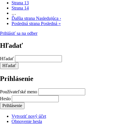
Strana
13
Strana
14
…
Ďalšia strana
Nasledujúca ›
Posledná strana
Posledná »
Prihlásiť sa na odber
Hľadať
Hľadať
Prihlásenie
Používateľské meno
Heslo
Vytvoriť nový účet
Obnovenie hesla