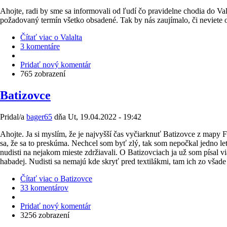
Ahojte, radi by sme sa informovali od ľudí čo pravidelne chodia do Val
požadovaný termín všetko obsadené. Tak by nás zaujímalo, či neviete o 
Čítať viac
o Valalta
3 komentáre
Pridať nový komentár
765 zobrazení
Batizovce
Pridal/a
bager65
dňa
Ut, 19.04.2022 - 19:42
Ahojte. Ja si myslím, že je najvyšší čas vyčiarknuť Batizovce z mapy 
sa, že sa to preskúma. Nechcel som byť zlý, tak som nepočkal jedno leto
nudisti na nejakom mieste zdržiavali. O Batizovciach ja už som písal 
habadej. Nudisti sa nemajú kde skryť pred textilákmi, tam ich zo všade
Čítať viac
o Batizovce
33 komentárov
Pridať nový komentár
3256 zobrazení