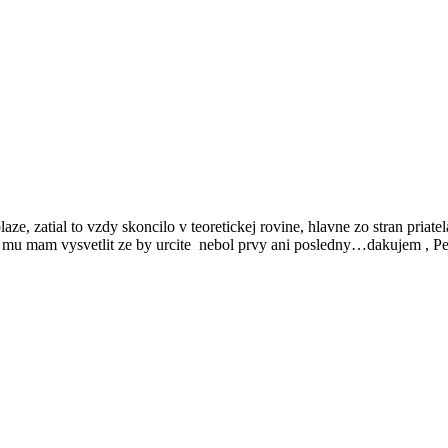
ze, zatial to vzdy skoncilo v teoretickej rovine, hlavne zo stran priatel
ko mu mam vysvetlit ze by urcite nebol prvy ani posledny…dakujem , Pe