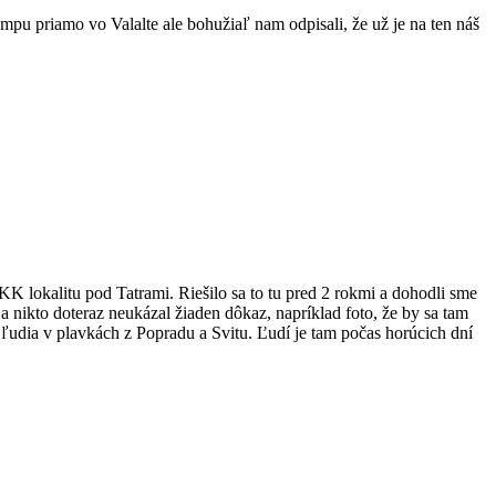
ampu priamo vo Valalte ale bohužiaľ nam odpisali, že už je na ten náš
KK lokalitu pod Tatrami. Riešilo sa to tu pred 2 rokmi a dohodli sme
 a nikto doteraz neukázal žiaden dôkaz, napríklad foto, že by sa tam
 ľudia v plavkách z Popradu a Svitu. Ľudí je tam počas horúcich dní