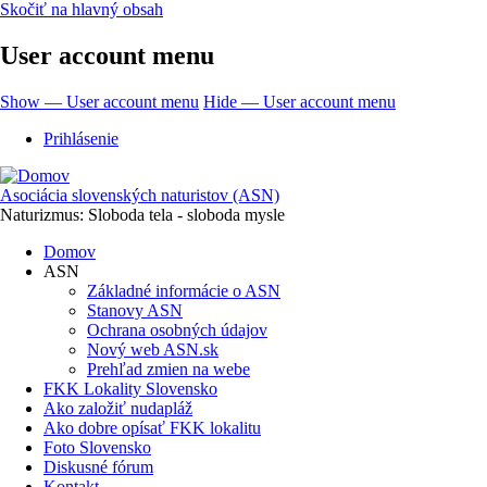
Skočiť na hlavný obsah
User account menu
Show — User account menu
Hide — User account menu
Prihlásenie
Asociácia slovenských naturistov (ASN)
Naturizmus: Sloboda tela - sloboda mysle
Domov
ASN
Základné informácie o ASN
Stanovy ASN
Ochrana osobných údajov
Nový web ASN.sk
Prehľad zmien na webe
FKK Lokality Slovensko
Ako založiť nudapláž
Ako dobre opísať FKK lokalitu
Foto Slovensko
Diskusné fórum
Kontakt