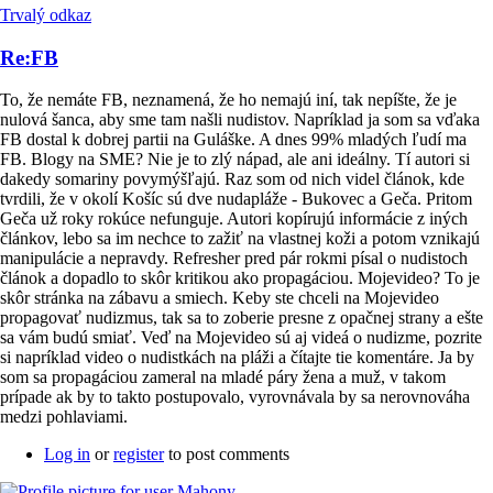
Trvalý odkaz
Re:FB
To, že nemáte FB, neznamená, že ho nemajú iní, tak nepíšte, že je
nulová šanca, aby sme tam našli nudistov. Napríklad ja som sa vďaka
FB dostal k dobrej partii na Guláške. A dnes 99% mladých ľudí ma
FB. Blogy na SME? Nie je to zlý nápad, ale ani ideálny. Tí autori si
dakedy somariny povymýšľajú. Raz som od nich videl článok, kde
tvrdili, že v okolí Košíc sú dve nudapláže - Bukovec a Geča. Pritom
Geča už roky rokúce nefunguje. Autori kopírujú informácie z iných
článkov, lebo sa im nechce to zažiť na vlastnej koži a potom vznikajú
manipulácie a nepravdy. Refresher pred pár rokmi písal o nudistoch
článok a dopadlo to skôr kritikou ako propagáciou. Mojevideo? To je
skôr stránka na zábavu a smiech. Keby ste chceli na Mojevideo
propagovať nudizmus, tak sa to zoberie presne z opačnej strany a ešte
sa vám budú smiať. Veď na Mojevideo sú aj videá o nudizme, pozrite
si napríklad video o nudistkách na pláži a čítajte tie komentáre. Ja by
som sa propagáciou zameral na mladé páry žena a muž, v takom
prípade ak by to takto postupovalo, vyrovnávala by sa nerovnováha
medzi pohlaviami.
Log in
or
register
to post comments