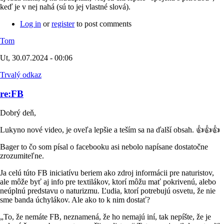
keď je v nej nahá (sú to jej vlastné slová).
Log in
or
register
to post comments
Tom
Ut, 30.07.2024 - 00:06
Trvalý odkaz
re:FB
Dobrý deň,
Lukyno nové video, je oveľa lepšie a teším sa na ďalší obsah. 👍👍👍
Bager to čo som písal o facebooku asi nebolo napísane dostatočne
zrozumiteľne.
Ja celú túto FB iniciatívu beriem ako zdroj informácii pre naturistov,
ale môže byť aj info pre textilákov, ktorí môžu mať pokrivenú, alebo
neúplnú predstavu o naturizmu. Ľudia, ktorí potrebujú osvetu, že nie
sme banda úchylákov. Ale ako to k nim dostať?
„To, že nemáte FB, neznamená, že ho nemajú iní, tak nepíšte, že je