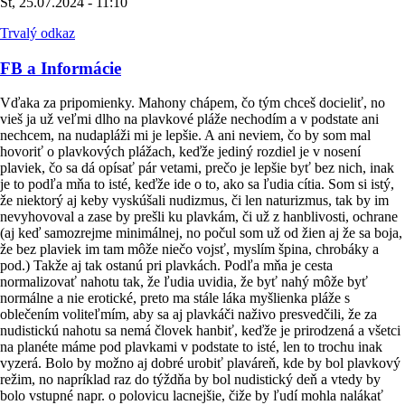
Št, 25.07.2024 - 11:10
Trvalý odkaz
FB a Informácie
Vďaka za pripomienky. Mahony chápem, čo tým chceš docieliť, no
vieš ja už veľmi dlho na plavkové pláže nechodím a v podstate ani
nechcem, na nudapláži mi je lepšie. A ani neviem, čo by som mal
hovoriť o plavkových plážach, keďže jediný rozdiel je v nosení
plaviek, čo sa dá opísať pár vetami, prečo je lepšie byť bez nich, inak
je to podľa mňa to isté, keďže ide o to, ako sa ľudia cítia. Som si istý,
že niektorý aj keby vyskúšali nudizmus, či len naturizmus, tak by im
nevyhovoval a zase by prešli ku plavkám, či už z hanblivosti, ochrane
(aj keď samozrejme minimálnej, no počul som už od žien aj že sa boja,
že bez plaviek im tam môže niečo vojsť, myslím špina, chrobáky a
pod.) Takže aj tak ostanú pri plavkách. Podľa mňa je cesta
normalizovať nahotu tak, že ľudia uvidia, že byť nahý môže byť
normálne a nie erotické, preto ma stále láka myšlienka pláže s
oblečením voliteľmím, aby sa aj plavkáči naživo presvedčili, že za
nudistickú nahotu sa nemá človek hanbiť, keďže je prirodzená a všetci
na planéte máme pod plavkami v podstate to isté, len to trochu inak
vyzerá. Bolo by možno aj dobré urobiť plaváreň, kde by bol plavkový
režim, no napríklad raz do týždňa by bol nudistický deň a vtedy by
bolo vstupné napr. o polovicu lacnejšie, čiže by ľudí mohla nalákať