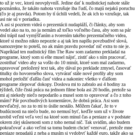
to už je vec, ktorú neovplyvníš. Jedine dať k nudistickej nahote stále
poznámku, že takáto nahota vzrušuje iba ľudí, čo majú nejakú poruchu
(čo je aj pravda). Potom by tí úchili vedeli, že ak ich to vzrušuje, tak
asi nie sú v poriadku.
A asi si pozriem videá o prezentácii nudapláží, či články, aby som
vedel ako na to, no ja nemám až toľko voľného času, aby som sa pár
dní trápil nad vymýšľaním a tvorením takého prezentačného videa,
ktoré si možno nikto nepozrie a aj tak len napíšu povzbudivé slová,
samozrejme to poteší, no ak mám pravdu povedať nič extra to nie je.
Napríklad ten nudistický film The Raw som zadarmo prekladal na
programe, ktorý som si ešte musel nájsť, zistiť ako s ním pracovať,
zostrihať video aby sa vošlo do 10 minút, ktoré som mal zadarmo,
upravovať preložený text tak, aby dával po preklade zmysel, časovať
titulky do hovoreného slova, vytvárať stále nové profily aby som
mohol preložiť ďalšiu časť videa a nakoniec všetko v ďalšom
programe zlepovať dokopy. Doslova mi to zabralo asi 4 hodiny za
týždeň, čiže čistá práca na jednom filme bola asi 20 hodín, pretože sa
mi aj niekedy niečo nepodarilo a musel som to opravovať a čo z toho
mám? Pár povzbudivých komentárov, že dobrá práca. Asi som
nevďačný, no za to mi to úsilie nestálo. Môžem čakať, že to v
budúcnosti na niečo bude, no nemusí byť, keďže som už v živote
urobil veľmi veľa vecí na ktoré som minul čas a peniaze a v podstate
okrem zlej skúsenosti som z toho nemal nič. Tak uvidím, ako budem
pokračovať a ako veľmi sa tomu budem chcieť venovať, pretože mne
peniaze nepadajú z neba a musím si vydobyť každé euro, takže ako sa