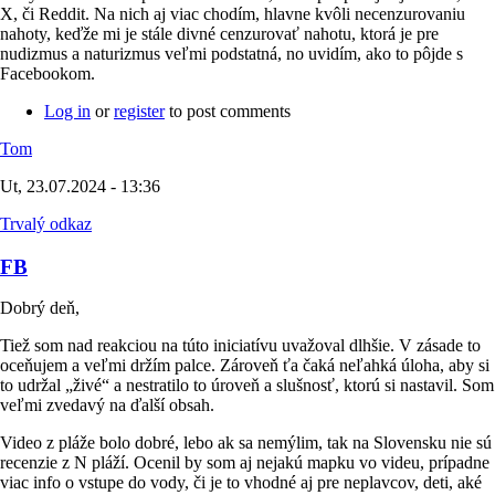
X, či Reddit. Na nich aj viac chodím, hlavne kvôli necenzurovaniu
nahoty, keďže mi je stále divné cenzurovať nahotu, ktorá je pre
nudizmus a naturizmus veľmi podstatná, no uvidím, ako to pôjde s
Facebookom.
Log in
or
register
to post comments
Tom
Ut, 23.07.2024 - 13:36
Trvalý odkaz
FB
Dobrý deň,
Tiež som nad reakciou na túto iniciatívu uvažoval dlhšie. V zásade to
oceňujem a veľmi držím palce. Zároveň ťa čaká neľahká úloha, aby si
to udržal „živé“ a nestratilo to úroveň a slušnosť, ktorú si nastavil. Som
veľmi zvedavý na ďalší obsah.
Video z pláže bolo dobré, lebo ak sa nemýlim, tak na Slovensku nie sú
recenzie z N pláží. Ocenil by som aj nejakú mapku vo videu, prípadne
viac info o vstupe do vody, či je to vhodné aj pre neplavcov, deti, aké