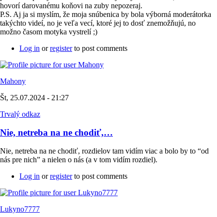
hovorí darovanému koňovi na zuby nepozeraj.
P.S. Aj ja si myslím, že moja snúbenica by bola výborná moderátorka
takýchto videí, no je veľa vecí, ktoré jej to dosť znemožňujú, no
možno časom motyka vystrelí ;)
Log in
or
register
to post comments
Mahony
Št, 25.07.2024 - 21:27
Trvalý odkaz
Nie, netreba na ne chodiť,…
Nie, netreba na ne chodiť, rozdielov tam vidím viac a bolo by to “od
nás pre nich” a nielen o nás (a v tom vidím rozdiel).
Log in
or
register
to post comments
Lukyno7777