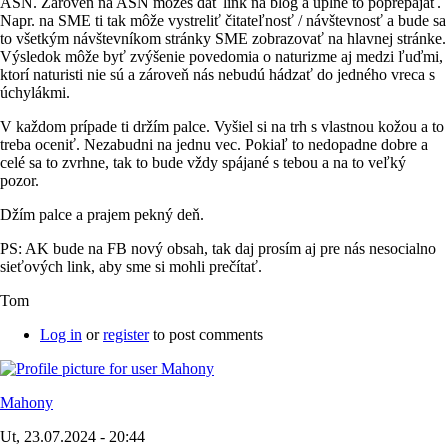
ASN. Zároveň na ASN môžeš dať link na blog a úplne to poprepájať.
Napr. na SME ti tak môže vystreliť čitateľnosť / návštevnosť a bude sa
to všetkým návštevníkom stránky SME zobrazovať na hlavnej stránke.
Výsledok môže byť zvýšenie povedomia o naturizme aj medzi ľuďmi,
ktorí naturisti nie sú a zároveň nás nebudú hádzať do jedného vreca s
úchylákmi.
V každom prípade ti držím palce. Vyšiel si na trh s vlastnou kožou a to
treba oceniť. Nezabudni na jednu vec. Pokiaľ to nedopadne dobre a
celé sa to zvrhne, tak to bude vždy spájané s tebou a na to veľký
pozor.
Džím palce a prajem pekný deň.
PS: AK bude na FB nový obsah, tak daj prosím aj pre nás nesocialno
sieťových link, aby sme si mohli prečítať.
Tom
Log in
or
register
to post comments
Mahony
Ut, 23.07.2024 - 20:44