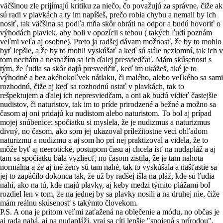
väčšinou zle prijímajú kritiku za niečo, čo považujú za správne, čiže ak
sú radi v plavkách a ty im napíšeš, prečo robia chybu a nemali by ich
nosiť, tak väčšina sa podľa mňa skôr obráti na odpor a budú hovoriť o
výhodách plaviek, aby boli v opozícii s tebou ( takých ľudí poznám
veľmi veľa aj osobne). Preto ja radšej dávam možnosť, že by to mohlo
byť lepšie, a že by to mohli vyskúšať a keď sú stále nezlomní, tak ich v
tom nechám a nesnažím sa ich ďalej presviedčať. Mám skúsenosti s
tým, že ľudia sa skôr dajú presvedčiť, keď im ukážeš, aké je to
výhodné a bez akéhokoľvek nátlaku, či malého, alebo veľkého sa sami
rozhodnú, čiže aj keď sa rozhodnú ostať v plavkách, tak to
rešpektujem a ďalej ich nepresviedčam, a oni ak budú vidieť častejšie
nudistov, či naturistov, tak im to príde prirodzené a bežné a možno sa
časom aj oni pridajú ku nudistom alebo naturistom. To bol aj prípad
mojej snúbenice: spočiatku si myslela, že je nudizmus a naturizmus
divný, no časom, ako som jej ukazoval príležitostne veci ohľadom
naturizmu a nudizmu a aj som ho pri nej praktizoval a videla, že to
môže byť aj neerotické, postupom času aj chcela ísť na nudapláž a aj
tam sa spočiatku bála vyzliecť, no časom zistila, že je tam nahota
normálna a že aj iné ženy sú tam nahé, tak to vyskúšala a našťastie sa
jej to zapáčilo dokonca tak, že už by radšej išla na pláž, kde sú ľudia
nahí, ako na tú, kde majú plavky, aj keby medzi týmito plážami bol
rozdiel len v tom, že na jednej by sa plavky nosili a na druhej nie, čiže
mám reálnu skúsenosť s takýmto človekom.
P.S. A ona je pritom veľmi zaťažená na oblečenie a módu, no občas je
aj rada nahá, aj na nudapláži, vraj sa cíti lepšie "spojená s prírodou",