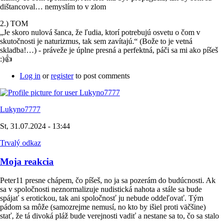
dištancoval… nemyslím to v zlom
2.) TOM
„Je skoro nulová šanca, že ľudia, ktorí potrebujú osvetu o čom v
skutočnosti je naturizmus, tak sem zavítajú.“ (Bože to je vetná
skladba!…) - práveže je úplne presná a perfektná, páči sa mi ako píšeš
:)👍
Log in
or
register
to post comments
Lukyno7777
St, 31.07.2024 - 13:44
Trvalý odkaz
Moja reakcia
Peter11 presne chápem, čo píšeš, no ja sa pozerám do budúcnosti. Ak
sa v spoločnosti neznormalizuje nudistická nahota a stále sa bude
spájať s erotickou, tak ani spoločnosť ju nebude oddeľovať. Tým
pádom sa môže (samozrejme nemusí, no kto by išiel proti väčšine)
stať, že tá divoká pláž bude verejnosti vadiť a nestane sa to, čo sa stalo