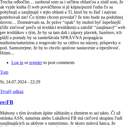
Trocha odbočím… zaoberal som sa i určitou oblasťou a zistil som, že
ak vyjde kniha či web poväčšinou si jú kúpia/pozrú ľudia čo sa
pohybujú a zaujímajú v tejto oblasti a Tí, ktorí by to žiaľ i najviac
potrebovali nie! Čo týmto chcem povedať? že toto bude na podobnej
úrovni… Domnievam sa, že práve “opak” by mohol byť úspešnejší
(čiže zisťovať prečo sú textiláci textilákmi) a založiť “zaujímavý” web
pre textilákov s tým, že by sa tam dali i zápory plaviek, bazénov, ich
pláží a pomaly by sa zamiešávala SPRÁVNA propagácia
nudizmu/naturizmu a reagovalo by sa citlivo na názory, príspevky a
pod. Samozrejme, že by to chcelo správne nastavenie a trpezlivosť.
Hmm…
Log in
or
register
to post comments
Tom
St, 24.07.2024 - 22:29
Trvalý odkaz
re:FB
Mahony s tým úvodom úplne súhlasím a zhrniem to asi takto. Či už
stránka ASN, naturista alebo Lukášová FB má cieľovú skupinu ľudí
zaujímajúcich sa aktívne o naturizmus. Je skoro nulová šanca, že