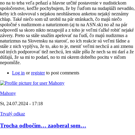
no na to teba veľa peňazí a hlavne určité postavenie v nudistickom
spoločenstve, keďže pochybujem, že by ľuďom na nudapláži nevadilo,
keby ich oslovoval s nejakou neohlásenou anketou nejaký neznámy
chlap. Také niečo som už urobil na pár stránkach, čo majú niečo
spoločné s nudizmom a naturizmom (aj tu na ASN.sk) no až na pár
odpovedí sa skoro nikto nezapojil a z toho je veľmi ťažké robiť nejaké
závery. Preto sa stále snažím apelovať na ľudí, čo majú nudizmus a
naturizmus na Slovensku na starosť, no ich reakcie sú veľmi fádne a
stále z nich vyplýva, že to, ako to je, meniť veľmi nechcú a ani zmenu
od iných podporovať tiež nechcú, len stále píšu že nech sa mi darí a že
dúfajú, že sa mi to podarí, no to mi okrem dobrého pocitu v ničom
nepomôže.
Log in
or
register
to post comments
Mahony
St, 24.07.2024 - 17:18
Trvalý odkaz
Trocha odbočím… zaoberal som…