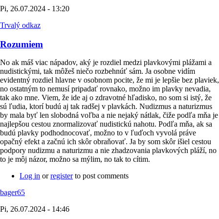
Pi, 26.07.2024 - 13:20
Trvalý odkaz
Rozumiem
No ak máš viac nápadov, aký je rozdiel medzi plavkovými plážami a
nudistickými, tak môžeš niečo rozbehnúť sám. Ja osobne vidím
evidentný rozdiel hlavne v osobnom pocite, že mi je lepšie bez plaviek,
no ostatným to nemusí pripadať rovnako, možno im plavky nevadia,
tak ako mne. Viem, že ide aj o zdravotné hľadisko, no som si istý, že
sú ľudia, ktorí budú aj tak radšej v plavkách. Nudizmus a naturizmus
by mala byť len slobodná voľba a nie nejaký nátlak, čiže podľa mňa je
najlepšou cestou znormalizovať nudistickú nahotu. Podľa mňa, ak sa
budú plavky podhodnocovať, možno to v ľuďoch vyvolá práve
opačný efekt a začnú ich skôr obraňovať. Ja by som skôr išiel cestou
podpory nudizmu a naturizmu a nie zhadzovania plavkových pláží, no
to je môj názor, možno sa mýlim, no tak to cítim.
Log in
or
register
to post comments
bager65
Pi, 26.07.2024 - 14:46