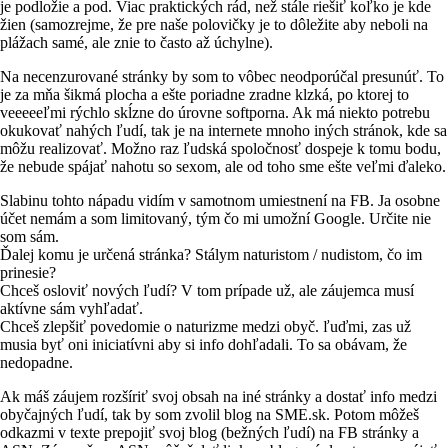
je podložie a pod. Viac praktických rád, než stále riešiť koľko je kde
žien (samozrejme, že pre naše polovičky je to dôležite aby neboli na
plážach samé, ale znie to často až úchylne).
Na necenzurované stránky by som to vôbec neodporúčal presunúť. To
je za mňa šikmá plocha a ešte poriadne zradne klzká, po ktorej to
veeeeeľmi rýchlo skĺzne do úrovne softporna. Ak má niekto potrebu
okukovať nahých ľudí, tak je na internete mnoho iných stránok, kde sa
môžu realizovať. Možno raz ľudská spoločnosť dospeje k tomu bodu,
že nebude spájať nahotu so sexom, ale od toho sme ešte veľmi ďaleko.
Slabinu tohto nápadu vidím v samotnom umiestnení na FB. Ja osobne
účet nemám a som limitovaný, tým čo mi umožní Google. Určite nie
som sám.
Ďalej komu je určená stránka? Stálym naturistom / nudistom, čo im
prinesie?
Chceš osloviť nových ľudí? V tom prípade už, ale záujemca musí
aktívne sám vyhľadať.
Chceš zlepšiť povedomie o naturizme medzi obyč. ľuďmi, zas už
musia byť oni iniciatívni aby si info dohľadali. To sa obávam, že
nedopadne.
Ak máš záujem rozšíriť svoj obsah na iné stránky a dostať info medzi
obyčajných ľudí, tak by som zvolil blog na SME.sk. Potom môžeš
odkazmi v texte prepojiť svoj blog (bežných ľudí) na FB stránky a