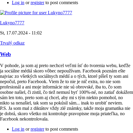
Log in
or
register
to post comments
Lukyno7777
St, 17.07.2024 - 11:02
Trvalý odkaz
Web
V pohode, ja som aj preto nechcel veľmi ísť do tvorenia webu, keďže
ja sociálne médiá skoro vôbec nepoužívam. Facebook poznám ešte
najviac zo všetkých sociálnych médií a o tých, ktoré píšeš ty som ani
nepočul, preto Facebook. Viem že to nie je nič extra, no nie som
profesionál a ani moje informácie nie sú obrovské, iba to, čo som
osobne našiel, či zistil, čo tiež nemusí byť 100%-né, no zatiaľ dokážem
sám len toto, preto som aj chcel, aby mi s tým niekto pomohol, no
nikto sa nenašiel, tak som sa pokúsil sám... inak to urobiť neviem.
P.S. Ja som mal z diktátov vždy zlé známky, takže moja gramatika nie
je dobrá, skoro všetko mi kontroluje pravopisne moja priateľka, no
Facebook nekontrolovala.
Log in
or
register
to post comments