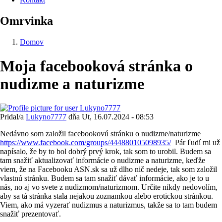
Omrvinka
Domov
Moja facebooková stránka o
nudizme a naturizme
Pridal/a
Lukyno7777
dňa
Ut, 16.07.2024 - 08:53
Nedávno som založil facebookovú stránku o nudizme/naturizme
https://www.facebook.com/groups/444880105098935/
Pár ľudí mi už
napísalo, že by to bol dobrý prvý krok, tak som to urobil. Budem sa
tam snažiť aktualizovať informácie o nudizme a naturizme, keďže
viem, že na Facebooku ASN.sk sa už dlho nič nedeje, tak som založil
vlastnú stránku. Budem sa tam snažiť dávať informácie, ako je to u
nás, no aj vo svete z nudizmom/naturizmom. Určite nikdy nedovolím,
aby sa tá stránka stala nejakou zoznamkou alebo erotickou stránkou.
Viem, ako má vyzerať nudizmus a naturizmus, takže sa to tam budem
snažiť prezentovať.