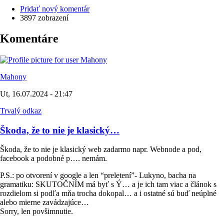
Pridať nový komentár
3897 zobrazení
Komentáre
Mahony
Ut, 16.07.2024 - 21:47
Trvalý odkaz
Škoda, že to nie je klasický…
Škoda, že to nie je klasický web zadarmo napr. Webnode a pod,
facebook a podobné p…. nemám.
P.S.: po otvorení v google a len “preletení”- Lukyno, bacha na
gramatiku: SKUTOČNÍM má byť s Ý… a je ich tam viac a článok s
rozdielom si podľa mňa trocha dokopal… a i ostatné sú buď neúplné
alebo mierne zavádzajúce…
Sorry, len povšimnutie.