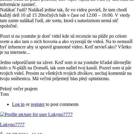
informácie zaznieť.
Nalákať ľudí? Nalákaš jedine tak, že vo videu povieš, že tam chodí
každý deň 10 až 15 20ročných báb v čase od 12:00 – 16:00. V vtedy
tam zaiste nalákaš ľudí, ale sortu, ktorá s naturizmom nemá nič
spoločné.
Pozri si na youtube je dosť videí kde sú recenzie na pláže po celom
svete a ako tam o nich hovoria a ako vyzerajú tie videá. Na to nemusíš
byť infuencer aby si spravil gramotné video. Keď nevieš ako? Všetko
je na internete...
Jedno odporúčanie na záver. Keď som si na youtube hľadal dávnejšie
info o N-pláži na Domaši, tak som našiel tvoj kanál. Pozrel som si pár
tvojich videí. Prosim za všetkých tvojich divákov, nechaj komentár na
tvoju snúbenicu. Má veľmi príjemný hlas plný optimizmu.
Pekný večer prajem
Tom
Log in
or
register
to post comments
Lukyno7777