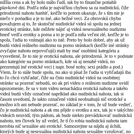
nižšia cena a ak by bolo málo ľudí, tak by to finančne potiahli
plavkové dni. Podľa mňa je najväčšou chybou sa za nudistickú, čiže
prirodzenú nahotu hanbiť, keďže to potom ukazuje, že s tím nie je
niečo v poriadku a je to iné, ako bežné veci. Za obrovskú chybu
považujem aj to, že skutočné nudistické videá sú spolu na jednej
erotickej stránke, kde môžete nájsť aj videá nesexuálneho nudizmu
hneď vedľa erotiky a porna a to je podľa mňa veľmi zlé, keďže je to
spolu, ľudia to vnímajú ako to isté. Preto by bolo dobré, aby ak už
budú videá reálneho nudizmu na porno stránkach (keďže iné stránky
zvyčajne nahotu nepovoľujú) mali by mať osobitnú kategóriu a
vysvetlené, že to nie je erotická nahota, ale prirodzená. Je to v podstate
ako kategórie na porno stránkach, kde sú aj nenahé videá, no
prezentujú iné erotické veci ( napr. bosé nohy, sexi prádlo a pod.)
Viem, že to stále bude spolu, no ako si písal že ľudia si vyhľadajú iba
to čo chcú vyhľadať, čiže na čisto nudistické videá na osobitnej
stránke sa pozerať nebudú, no ak pri videu o reálnom nudizme uvidí
upozornenie, že sa v tom videu nenachádza erotická nahota a takéto
videá budú vždy označené napríklad ako nudistická nahota, tak si
časom uvedomí, že takto označené videá neobsahujú nič erotické a
možno ich ani nebude pozerať, no základ je v tom, že už bude vedieť,
čo je nudistická nahota a ak mu pôjde o erotiku a sex, tak ju v takýchto
videách neuvidí, tým pádom, ak bude niekto prevádzkovať nudistickú
nahotu, ten človek by už vedel, že tí čo robia nudistickú nahotu tam
nerobia nič sexuálne ani erotické. Samozrejme sa nájdu aj úchili,
ktorých bude aj nesexuálna nudistická nahota sexuálne vzrušovať, no