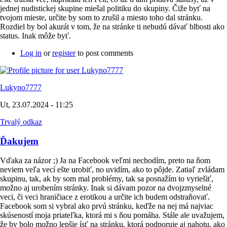
jednej nudistickej skupine miešal politiku do skupiny. Čiže byť na
tvojom mieste, určite by som to zrušil a miesto toho dal stránku.
Rozdiel by bol akurát v tom, že na stránke ti nebudú dávať blbosti ako
status. Inak môže byť.
Log in
or
register
to post comments
Lukyno7777
Ut, 23.07.2024 - 11:25
Trvalý odkaz
Ďakujem
Vďaka za názor ;) Ja na Facebook veľmi nechodím, preto na ňom
neviem veľa vecí ešte urobiť, no uvidím, ako to pôjde. Zatiaľ zvládam
skupinu, tak, ak by som mal problémy, tak sa posnažím to vyriešiť,
možno aj urobením stránky. Inak si dávam pozor na dvojzmyselné
veci, či veci hraničiace z erotikou a určite ich budem odstraňovať.
Facebook som si vybral ako prvú stránku, keďže na nej má najviac
skúseností moja priateľka, ktorá mi s ňou pomáha. Stále ale uvažujem,
že by bolo možno lepšie ísť na stránku, ktorá podporuje aj nahotu, ako