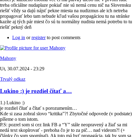
treba oficiálne nudaplaze pokiaľ nie sú nemá cenu nič na Slovensku
riešiť vždy sa dajú nájsť pekne miesta na nudizmus ale ich netreba
propagovať lebo tam nebude kľud vašou propagáciou tu na stránke
kazíte aj tých pár miest čo sú tu normálny nudista nemá potrebu to tu
riešiť pekný deň
Log in
or
register
to post comments
Mahony
Ut, 30.07.2024 - 23:29
Trvalý odkaz
Lukino :) je rozdiel čítať a…
1.) Lukino :)
je rozdiel čítať a čítať s porozumením…
Kde si zasa zobral slovo “kritika”?! Zbytočné odpovede (v podstate)
píšeme o tom istom.
P.S: pozrel som si cez link FB a “Y” stále neopravený a žiaľ sa mi
nedá text skopírovať - preboha čo je to za pič… nad videom?! (+
články čo som spomínal). Ak toto má byť propagácia, tak by som sa