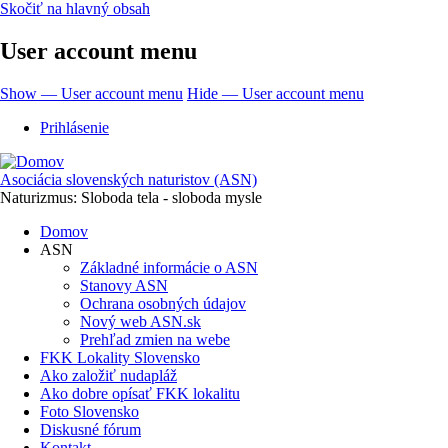
Skočiť na hlavný obsah
User account menu
Show — User account menu
Hide — User account menu
Prihlásenie
Asociácia slovenských naturistov (ASN)
Naturizmus: Sloboda tela - sloboda mysle
Domov
ASN
Základné informácie o ASN
Stanovy ASN
Ochrana osobných údajov
Nový web ASN.sk
Prehľad zmien na webe
FKK Lokality Slovensko
Ako založiť nudapláž
Ako dobre opísať FKK lokalitu
Foto Slovensko
Diskusné fórum
Kontakt