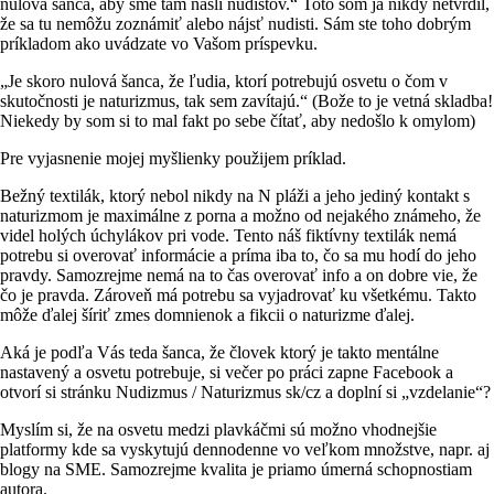
nulová šanca, aby sme tam našli nudistov.“ Toto som ja nikdy netvrdil,
že sa tu nemôžu zoznámiť alebo nájsť nudisti. Sám ste toho dobrým
príkladom ako uvádzate vo Vašom príspevku.
„Je skoro nulová šanca, že ľudia, ktorí potrebujú osvetu o čom v
skutočnosti je naturizmus, tak sem zavítajú.“ (Bože to je vetná skladba!
Niekedy by som si to mal fakt po sebe čítať, aby nedošlo k omylom)
Pre vyjasnenie mojej myšlienky použijem príklad.
Bežný textilák, ktorý nebol nikdy na N pláži a jeho jediný kontakt s
naturizmom je maximálne z porna a možno od nejakého známeho, že
videl holých úchylákov pri vode. Tento náš fiktívny textilák nemá
potrebu si overovať informácie a príma iba to, čo sa mu hodí do jeho
pravdy. Samozrejme nemá na to čas overovať info a on dobre vie, že
čo je pravda. Zároveň má potrebu sa vyjadrovať ku všetkému. Takto
môže ďalej šíriť zmes domnienok a fikcii o naturizme ďalej.
Aká je podľa Vás teda šanca, že človek ktorý je takto mentálne
nastavený a osvetu potrebuje, si večer po práci zapne Facebook a
otvorí si stránku Nudizmus / Naturizmus sk/cz a doplní si „vzdelanie“?
Myslím si, že na osvetu medzi plavkáčmi sú možno vhodnejšie
platformy kde sa vyskytujú dennodenne vo veľkom množstve, napr. aj
blogy na SME. Samozrejme kvalita je priamo úmerná schopnostiam
autora.