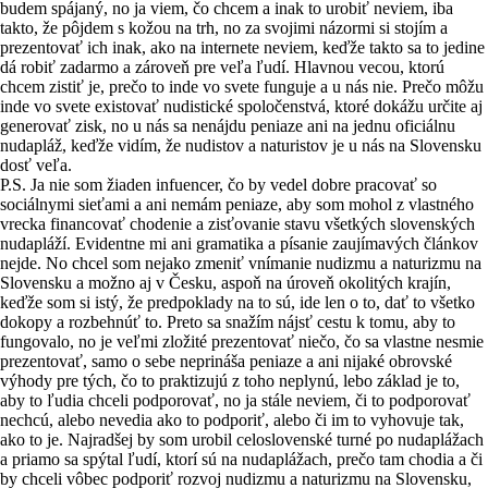
budem spájaný, no ja viem, čo chcem a inak to urobiť neviem, iba
takto, že pôjdem s kožou na trh, no za svojimi názormi si stojím a
prezentovať ich inak, ako na internete neviem, keďže takto sa to jedine
dá robiť zadarmo a zároveň pre veľa ľudí. Hlavnou vecou, ktorú
chcem zistiť je, prečo to inde vo svete funguje a u nás nie. Prečo môžu
inde vo svete existovať nudistické spoločenstvá, ktoré dokážu určite aj
generovať zisk, no u nás sa nenájdu peniaze ani na jednu oficiálnu
nudapláž, keďže vidím, že nudistov a naturistov je u nás na Slovensku
dosť veľa.
P.S. Ja nie som žiaden infuencer, čo by vedel dobre pracovať so
sociálnymi sieťami a ani nemám peniaze, aby som mohol z vlastného
vrecka financovať chodenie a zisťovanie stavu všetkých slovenských
nudapláží. Evidentne mi ani gramatika a písanie zaujímavých článkov
nejde. No chcel som nejako zmeniť vnímanie nudizmu a naturizmu na
Slovensku a možno aj v Česku, aspoň na úroveň okolitých krajín,
keďže som si istý, že predpoklady na to sú, ide len o to, dať to všetko
dokopy a rozbehnúť to. Preto sa snažím nájsť cestu k tomu, aby to
fungovalo, no je veľmi zložité prezentovať niečo, čo sa vlastne nesmie
prezentovať, samo o sebe neprináša peniaze a ani nijaké obrovské
výhody pre tých, čo to praktizujú z toho neplynú, lebo základ je to,
aby to ľudia chceli podporovať, no ja stále neviem, či to podporovať
nechcú, alebo nevedia ako to podporiť, alebo či im to vyhovuje tak,
ako to je. Najradšej by som urobil celoslovenské turné po nudaplážach
a priamo sa spýtal ľudí, ktorí sú na nudaplážach, prečo tam chodia a či
by chceli vôbec podporiť rozvoj nudizmu a naturizmu na Slovensku,