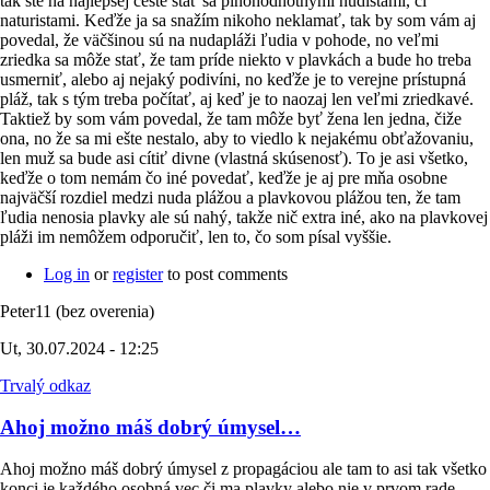
tak ste na najlepšej ceste stať sa plnohodnotnými nudistami, či
naturistami. Keďže ja sa snažím nikoho neklamať, tak by som vám aj
povedal, že väčšinou sú na nudapláži ľudia v pohode, no veľmi
zriedka sa môže stať, že tam príde niekto v plavkách a bude ho treba
usmerniť, alebo aj nejaký podivíni, no keďže je to verejne prístupná
pláž, tak s tým treba počítať, aj keď je to naozaj len veľmi zriedkavé.
Taktiež by som vám povedal, že tam môže byť žena len jedna, čiže
ona, no že sa mi ešte nestalo, aby to viedlo k nejakému obťažovaniu,
len muž sa bude asi cítiť divne (vlastná skúsenosť). To je asi všetko,
keďže o tom nemám čo iné povedať, keďže je aj pre mňa osobne
najväčší rozdiel medzi nuda plážou a plavkovou plážou ten, že tam
ľudia nenosia plavky ale sú nahý, takže nič extra iné, ako na plavkovej
pláži im nemôžem odporučiť, len to, čo som písal vyššie.
Log in
or
register
to post comments
Peter11 (bez overenia)
Ut, 30.07.2024 - 12:25
Trvalý odkaz
Ahoj možno máš dobrý úmysel…
Ahoj možno máš dobrý úmysel z propagáciou ale tam to asi tak všetko
konci je každého osobná vec či ma plavky alebo nie v prvom rade