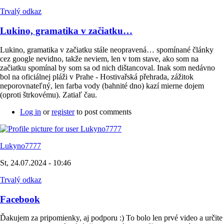
Trvalý odkaz
Lukino, gramatika v začiatku…
Lukino, gramatika v začiatku stále neopravená… spomínané články
cez google nevidno, takže neviem, len v tom stave, ako som na
začiatku spomínal by som sa od nich dištancoval. Inak som nedávno
bol na oficiálnej pláži v Prahe - Hostivařská přehrada, zážitok
neporovnateľný, len farba vody (bahnité dno) kazí mierne dojem
(oproti štrkovému). Zatiaľ čau.
Log in
or
register
to post comments
Lukyno7777
St, 24.07.2024 - 10:46
Trvalý odkaz
Facebook
Ďakujem za pripomienky, aj podporu :) To bolo len prvé video a určite