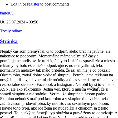
Log in
or
register
to post comments
bager65
Ut, 23.07.2024 - 09:56
Trvalý odkaz
Stránka
Nejaký čas som premýšľal, či to podpriť, alebo brať negatívne, ale
nakoniec to podporím. Momentálne máme veľmi zlé časy a
potrebujeme nudistov. Je tu risk, či by to Lukáš nespravil zle a miesto
reklamy by bolo ešte niečo odpudzujúce, no nemyslím si, lebo
normálnych nudistov tak málo pribúda, že asi ani nie je čo pokaziť.
Okrem toho, zatiaľ dobre vedie tú skupinu. Potrebujeme reklamu na
nových nudistov, hlavne mladé ročníky a dnes sa reklamy robia hlavne
cez sociálne siete ako Facebook a Instagram. Nerobil by si to v mene
ASN, ale ako súkromník. Jedna vec, ktorú ti musím vyčítať, že si
spravil skupinu a nie stránku. Ver mi, že skupina ti časom padne.
Skupinu nebudeš mať pod kontrolou a v skupine ti noví členovia
začnú časom pridávať obrázky nudistov so sexuálnym podtónom.
Hlavne toho typu, ako ide žena po nudapláži a chlapom sa z toho
postaví. To je taký najčastejší typ obrázka a pravé ženy to odradzuje. A
ešte ďalšia vec, napríklad ten Petr, čo už ti tam pridáva statusy, už v