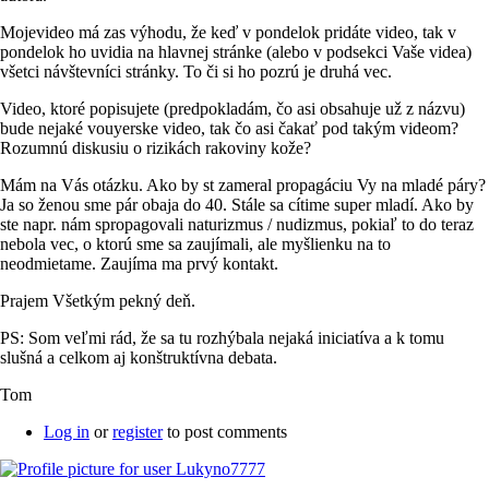
Mojevideo má zas výhodu, že keď v pondelok pridáte video, tak v
pondelok ho uvidia na hlavnej stránke (alebo v podsekci Vaše videa)
všetci návštevníci stránky. To či si ho pozrú je druhá vec.
Video, ktoré popisujete (predpokladám, čo asi obsahuje už z názvu)
bude nejaké vouyerske video, tak čo asi čakať pod takým videom?
Rozumnú diskusiu o rizikách rakoviny kože?
Mám na Vás otázku. Ako by st zameral propagáciu Vy na mladé páry?
Ja so ženou sme pár obaja do 40. Stále sa cítime super mladí. Ako by
ste napr. nám spropagovali naturizmus / nudizmus, pokiaľ to do teraz
nebola vec, o ktorú sme sa zaujímali, ale myšlienku na to
neodmietame. Zaujíma ma prvý kontakt.
Prajem Všetkým pekný deň.
PS: Som veľmi rád, že sa tu rozhýbala nejaká iniciatíva a k tomu
slušná a celkom aj konštruktívna debata.
Tom
Log in
or
register
to post comments