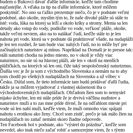
budem o Bukovci dávať ďalšie informácie, keďže tam chodíme
najčastejšie. A vďaka za tip na ďalšie informácie, ktoré môžem
poskytnúť. No ono sa ťažko prezentuje niečo, čo je v podstate veľmi
podobné, ako okolie, myslím tým to, že naše divoké pláže sú stále to
isté: voda, lúka na ktorej sa leží a okolo kríky a stromy. Menia sa len
detaily ako vstup do vody, podložie vo vode, veľkosť pláže, okolie,
takže veľmi neviem, ako na to nalákať ľudí, keďže stále to je len
nahota pri vode, ktorá sa v podstate dá praktizovať všade, na nudapláži
je len ten rozdiel, že tam bude viac nahých ľudí, no to môže byť pre
začínajúcich naturistov aj mínus. Napríklad na Domaši je to presne tak:
stáli naturisti chodia na jedno miesto, no v okolí je vždy viac
naturistov, no nie sú na hlavnej pláži, ale len v okolí na menších
plážičkách, na ktorých sú len oni, čiže taký nespoločenský naturizmus.
Ďalšia vec je že ja som z východného Slovenska a nemám na to aby
som chodil po všetkých nudaplážach na Slovensku a už vôbec v
Česku. Dúfal som, že tieto informácie tam budú pridávať ďalší ľudia,
takže ja sa môžem vyjadrovať z vlastnej skúsenosti iba o
východoslovenských nudaplážach. Ohľadom žien som to nemyslel
nijako úchylne, len mi stále príde že je drvivá väčšina nudistov a
naturistov muži a to zas mne príde divné, že na odľahlom mieste pri
vode sú len nahí muži, keďže viem, že muži omnoho viac spájajú
nahotu s erotikou ako ženy. Chcel som zistiť, prečo je tak málo žien na
nudaplážach no zatiaľ nemám skoro žiadne odpovede.
Ten Facebook bol v podstate, ako "výstrel do prázdna", keďže som
nevedel, ako inak niečo začať robiť a samozrejme viem, že s týmto