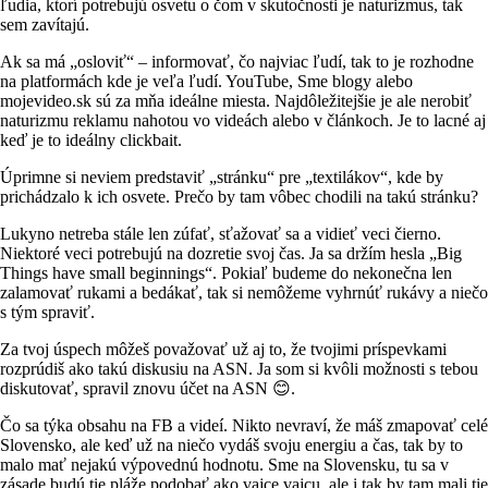
ľudia, ktorí potrebujú osvetu o čom v skutočnosti je naturizmus, tak
sem zavítajú.
Ak sa má „osloviť“ – informovať, čo najviac ľudí, tak to je rozhodne
na platformách kde je veľa ľudí. YouTube, Sme blogy alebo
mojevideo.sk sú za mňa ideálne miesta. Najdôležitejšie je ale nerobiť
naturizmu reklamu nahotou vo videách alebo v článkoch. Je to lacné aj
keď je to ideálny clickbait.
Úprimne si neviem predstaviť „stránku“ pre „textilákov“, kde by
prichádzalo k ich osvete. Prečo by tam vôbec chodili na takú stránku?
Lukyno netreba stále len zúfať, sťažovať sa a vidieť veci čierno.
Niektoré veci potrebujú na dozretie svoj čas. Ja sa držím hesla „Big
Things have small beginnings“. Pokiaľ budeme do nekonečna len
zalamovať rukami a bedákať, tak si nemôžeme vyhrnúť rukávy a niečo
s tým spraviť.
Za tvoj úspech môžeš považovať už aj to, že tvojimi príspevkami
rozprúdiš ako takú diskusiu na ASN. Ja som si kvôli možnosti s tebou
diskutovať, spravil znovu účet na ASN 😊.
Čo sa týka obsahu na FB a videí. Nikto nevraví, že máš zmapovať celé
Slovensko, ale keď už na niečo vydáš svoju energiu a čas, tak by to
malo mať nejakú výpovednú hodnotu. Sme na Slovensku, tu sa v
zásade budú tie pláže podobať ako vajce vajcu, ale i tak by tam mali tie