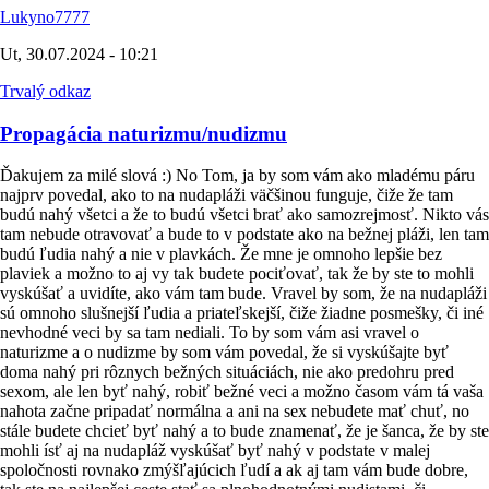
Lukyno7777
Ut, 30.07.2024 - 10:21
Trvalý odkaz
Propagácia naturizmu/nudizmu
Ďakujem za milé slová :) No Tom, ja by som vám ako mladému páru
najprv povedal, ako to na nudapláži väčšinou funguje, čiže že tam
budú nahý všetci a že to budú všetci brať ako samozrejmosť. Nikto vás
tam nebude otravovať a bude to v podstate ako na bežnej pláži, len tam
budú ľudia nahý a nie v plavkách. Že mne je omnoho lepšie bez
plaviek a možno to aj vy tak budete pociťovať, tak že by ste to mohli
vyskúšať a uvidíte, ako vám tam bude. Vravel by som, že na nudapláži
sú omnoho slušnejší ľudia a priateľskejší, čiže žiadne posmešky, či iné
nevhodné veci by sa tam nediali. To by som vám asi vravel o
naturizme a o nudizme by som vám povedal, že si vyskúšajte byť
doma nahý pri rôznych bežných situáciách, nie ako predohru pred
sexom, ale len byť nahý, robiť bežné veci a možno časom vám tá vaša
nahota začne pripadať normálna a ani na sex nebudete mať chuť, no
stále budete chcieť byť nahý a to bude znamenať, že je šanca, že by ste
mohli ísť aj na nudapláž vyskúšať byť nahý v podstate v malej
spoločnosti rovnako zmýšľajúcich ľudí a ak aj tam vám bude dobre,