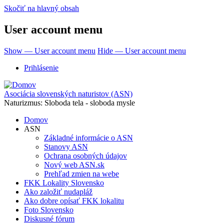
Skočiť na hlavný obsah
User account menu
Show — User account menu
Hide — User account menu
Prihlásenie
Asociácia slovenských naturistov (ASN)
Naturizmus: Sloboda tela - sloboda mysle
Domov
ASN
Základné informácie o ASN
Stanovy ASN
Ochrana osobných údajov
Nový web ASN.sk
Prehľad zmien na webe
FKK Lokality Slovensko
Ako založiť nudapláž
Ako dobre opísať FKK lokalitu
Foto Slovensko
Diskusné fórum