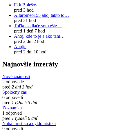
Fkk Bolešov
pred 3 hod
Alfaromeo155 ahoj takto to…
pred 21 hod
Toľko sedlače som ešte…
pred 1 deň 7 hod
Ahoj, kde to je a ako tam…
pred 2 dni 2 hod
Ahojte
pred 2 dni 10 hod
Najnovšie inzeráty
Nové známosti
2 odpovede
pred
2 dni 3 hod
Spolocny cas
0 odpovedí
pred
1 týždeň 5 dní
Zoznamka
1 odpoveď
pred
1 týždeň 6 dní
Nahá turistika a cyklouristika
9 odpovedí