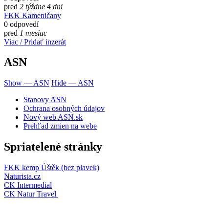
pred
2 týždne 4 dni
FKK Kameničany
0 odpovedí
pred
1 mesiac
Viac / Pridať inzerát
ASN
Show — ASN
Hide — ASN
Stanovy ASN
Ochrana osobných údajov
Nový web ASN.sk
Prehľad zmien na webe
Spriatelené stránky
FKK kemp Úštěk (bez plavek)
Naturista.cz
CK Intermedial
CK Natur Travel