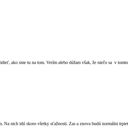
vidieť, ako sme tu na tom. Verím alebo dúfam však, že niečo sa v to
 Na nich idú skoro všetky sťažnosti. Zas a znova budú normálni trpieť