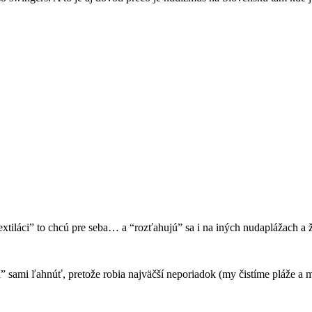
tiláci” to chcú pre seba… a “rozťahujú” sa i na iných nudaplážach a ž
ci” sami ľahnúť, pretože robia najväčší neporiadok (my čistíme pláže