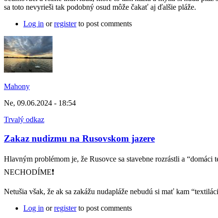
sa toto nevyrieši tak podobný osud môže čakať aj ďalšie pláže.
Log in
or
register
to post comments
Mahony
Ne, 09.06.2024 - 18:54
Trvalý odkaz
Zakaz nudizmu na Rusovskom jazere
Hlavným problémom je, že Rusovce sa stavebne rozrástli a “domáci tex
NECHODÍME❗️
Netušia však, že ak sa zakážu nudapláže nebudú si mať kam “textilá
Log in
or
register
to post comments