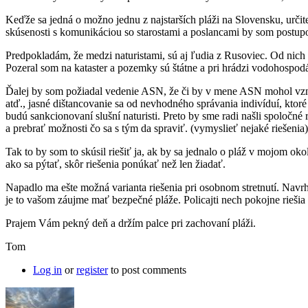
Keďže sa jedná o možno jednu z najstarších pláži na Slovensku, určit
skúsenosti s komunikáciou so starostami a poslancami by som postupo
Predpokladám, že medzi naturistami, sú aj ľudia z Rusoviec. Od nich by
Pozeral som na kataster a pozemky sú štátne a pri hrádzi vodohospodár
Ďalej by som požiadal vedenie ASN, že či by v mene ASN mohol vzniknú
atď., jasné dištancovanie sa od nevhodného správania indivíduí, kto
budú sankcionovaní slušní naturisti. Preto by sme radi našli spoločné
a prebrať možnosti čo sa s tým da spraviť. (vymyslieť nejaké riešenia)
Tak to by som to skúsil riešiť ja, ak by sa jednalo o pláž v mojom ok
ako sa pýtať, skôr riešenia ponúkať než len žiadať.
Napadlo ma ešte možná varianta riešenia pri osobnom stretnutí. Navrh
je to vašom záujme mať bezpečné pláže. Policajti nech pokojne riešia 
Prajem Vám pekný deň a držím palce pri zachovaní pláži.
Tom
Log in
or
register
to post comments