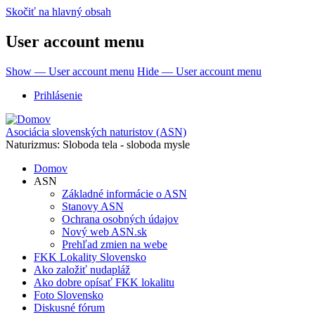
Skočiť na hlavný obsah
User account menu
Show — User account menu
Hide — User account menu
Prihlásenie
Asociácia slovenských naturistov (ASN)
Naturizmus: Sloboda tela - sloboda mysle
Domov
ASN
Základné informácie o ASN
Stanovy ASN
Ochrana osobných údajov
Nový web ASN.sk
Prehľad zmien na webe
FKK Lokality Slovensko
Ako založiť nudapláž
Ako dobre opísať FKK lokalitu
Foto Slovensko
Diskusné fórum