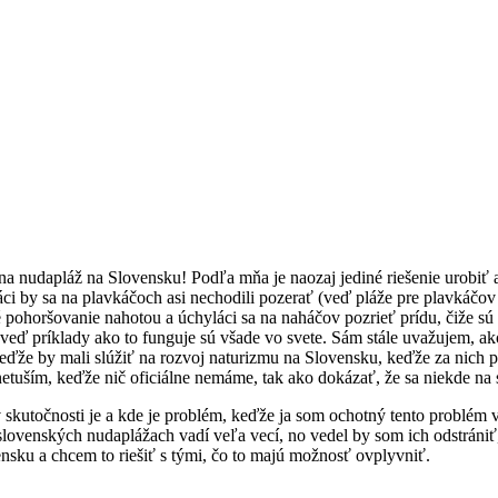
lna nudapláž na Slovensku! Podľa mňa je naozaj jediné riešenie urobiť 
ci by sa na plavkáčoch asi nechodili pozerať (veď pláže pre plavkáčov
jné pohoršovanie nahotou a úchyláci sa na naháčov pozrieť prídu, čiže 
, veď príklady ako to funguje sú všade vo svete. Sám stále uvažujem, ak
eďže by mali slúžiť na rozvoj naturizmu na Slovensku, keďže za nich p
netuším, keďže nič oficiálne nemáme, tak ako dokázať, že sa niekde n
 v skutočnosti je a kde je problém, keďže ja som ochotný tento problé
ovenských nudaplážach vadí veľa vecí, no vedel by som ich odstrániť, 
nsku a chcem to riešiť s tými, čo to majú možnosť ovplyvniť.