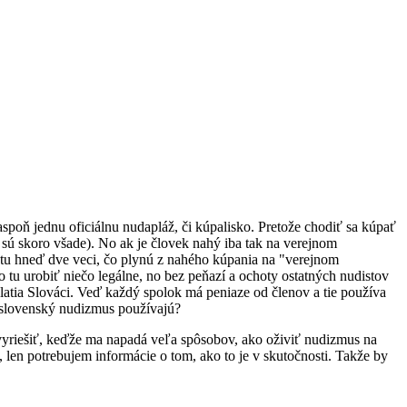
aspoň jednu oficiálnu nudapláž, či kúpalisko. Pretože chodiť sa kúpať
 sú skoro všade). No ak je človek nahý iba tak na verejnom
sú tu hneď dve veci, čo plynú z nahého kúpania na "verejnom
o tu urobiť niečo legálne, no bez peňazí a ochoty ostatných nudistov
latia Slováci. Veď každý spolok má peniaze od členov a tie používa
a slovenský nudizmus používajú?
m vyriešiť, keďže ma napadá veľa spôsobov, ako oživiť nudizmus na
len potrebujem informácie o tom, ako to je v skutočnosti. Takže by