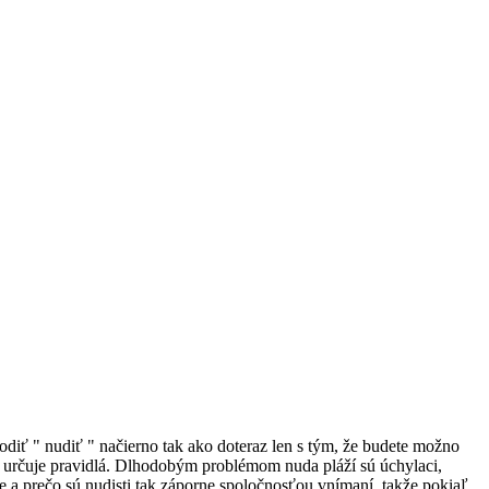
hodiť " nudiť " načierno tak ako doteraz len s tým, že budete možno
m určuje pravidlá. Dlhodobým problémom nuda pláží sú úchylaci,
je a prečo sú nudisti tak záporne spoločnosťou vnímaní, takže pokiaľ