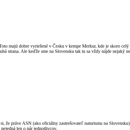
Toto majú dobre vyriešené v Česku v kempe Merkur, kde je skoro celý k
druhá strana. Ale keďže sme na Slovensku tak tu sa vždy nájde nejaký ne
m si, že práve ASN (ako oficiálny zastrešovateľ naturismu na Slovens
nejedná len o pár jednotlivcov.