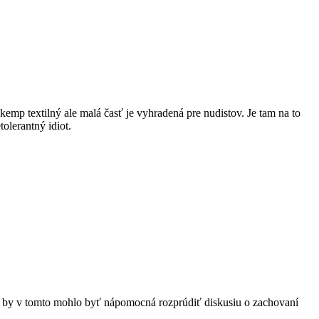
emp textilný ale malá časť je vyhradená pre nudistov. Je tam na to
tolerantný idiot.
ku) by v tomto mohlo byť nápomocná rozprúdiť diskusiu o zachovaní