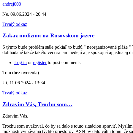
andrej000
Ne, 09.06.2024 - 20:44
Trvalý odkaz
Zakaz nudizmu na Rusovskom jazere
S týmto bude problém stále pokiaľ to budú " neorganizované pláže " 
dohliadané takže takéto veci sa tam nedejú a je spokojná aj jedna aj 
Log in
or
register
to post comments
Tom (bez overenia)
Ut, 11.06.2024 - 13:34
Trvalý odkaz
Zdravim Vás, Trochu som…
Zdravim Vás,
Trochu som uvažoval, čo by sa dalo s touto situáciou spraviť. Myslí
možnosti využívania týchto priestorov. ASN by dalo váhu tomu, že sa 