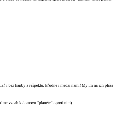
iaľ i bez hanby a rešpektu, kľudne i medzi nami❗️ My im na ich pláže
 a máme vzťah k domovu “planéte” oproti nim)…