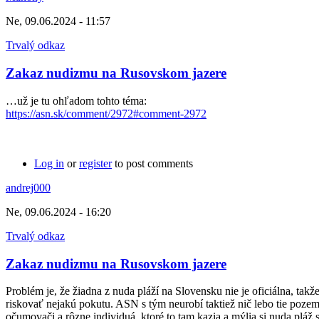
Ne, 09.06.2024 - 11:57
Trvalý odkaz
Zakaz nudizmu na Rusovskom jazere
…už je tu ohľadom tohto téma:
https://asn.sk/comment/2972#comment-2972
Log in
or
register
to post comments
andrej000
Ne, 09.06.2024 - 16:20
Trvalý odkaz
Zakaz nudizmu na Rusovskom jazere
Problém je, že žiadna z nuda pláží na Slovensku nie je oficiálna, tak
riskovať nejakú pokutu. ASN s tým neurobí taktiež nič lebo tie poze
očumovači a rôzne individuá, ktoré to tam kazia a mýlia si nuda pláž