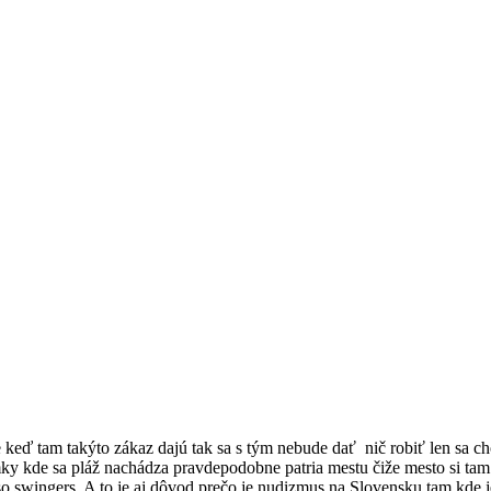
že keď tam takýto zákaz dajú tak sa s tým nebude dať nič robiť len sa c
mky kde sa pláž nachádza pravdepodobne patria mestu čiže mesto si ta
 so swingers. A to je aj dôvod prečo je nudizmus na Slovensku tam kde 