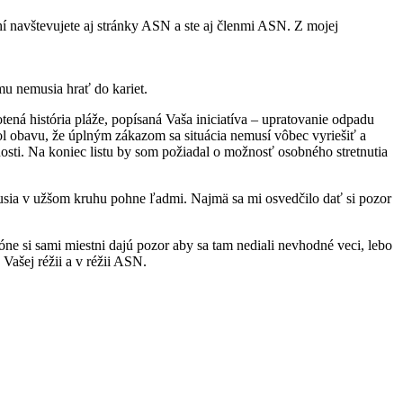
hí navštevujete aj stránky ASN a ste aj členmi ASN. Z mojej
mu nemusia hrať do kariet.
ená história pláže, popísaná Vaša iniciatíva – upratovanie odpadu
ol obavu, že úplným zákazom sa situácia nemusí vôbec vyriešiť a
jnosti. Na koniec listu by som požiadal o možnosť osobného stretnutia
iskusia v užšom kruhu pohne ľadmi. Najmä sa mi osvedčilo dať si pozor
ne si sami miestni dajú pozor aby sa tam nediali nevhodné veci, lebo
Vašej réžii a v réžii ASN.