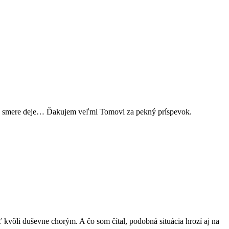
mto smere deje… Ďakujem veľmi Tomovi za pekný príspevok.
 kvôli duševne chorým. A čo som čítal, podobná situácia hrozí aj na