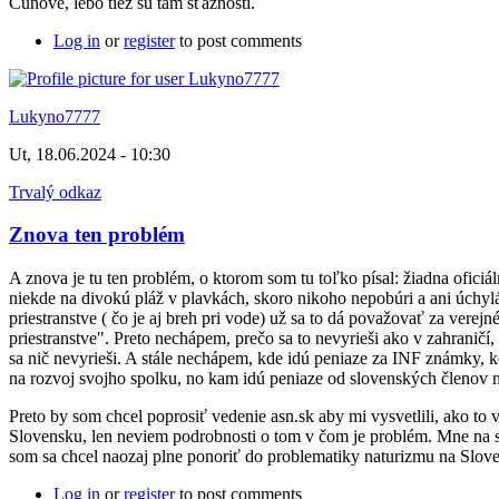
Čunove, lebo tiež sú tam sťažnosti.
Log in
or
register
to post comments
Lukyno7777
Ut, 18.06.2024 - 10:30
Trvalý odkaz
Znova ten problém
A znova je tu ten problém, o ktorom som tu toľko písal: žiadna oficiá
niekde na divokú pláž v plavkách, skoro nikoho nepobúri a ani úchylá
priestranstve ( čo je aj breh pri vode) už sa to dá považovať za vere
priestranstve". Preto nechápem, prečo sa to nevyrieši ako v zahraničí
sa nič nevyrieši. A stále nechápem, kde idú peniaze za INF známky, k
na rozvoj svojho spolku, no kam idú peniaze od slovenských členov 
Preto by som chcel poprosiť vedenie asn.sk aby mi vysvetlili, ako to
Slovensku, len neviem podrobnosti o tom v čom je problém. Mne na sl
som sa chcel naozaj plne ponoriť do problematiky naturizmu na Slove
Log in
or
register
to post comments