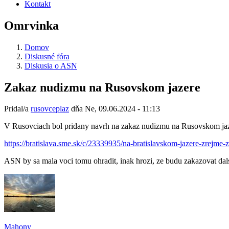
Kontakt
Omrvinka
Domov
Diskusné fóra
Diskusia o ASN
Zakaz nudizmu na Rusovskom jazere
Pridal/a
rusovceplaz
dňa
Ne, 09.06.2024 - 11:13
V Rusovciach bol pridany navrh na zakaz nudizmu na Rusovskom jaze
https://bratislava.sme.sk/c/23339935/na-bratislavskom-jazere-zrejme-
ASN by sa mala voci tomu ohradit, inak hrozi, ze budu zakazovat dal
Mahony