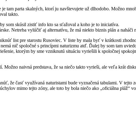
e je tam parta skalných, ktorí ju navštevujete už dlhodobo. Možno mno
val takto.
 som skúsil zistiť info kto sa sťažoval a koho je to iniciatíva.
ske. Netreba vylúčiť aj alternatívu, že má niekto biznis plán a naháči 
ť list pre starostu Rusoviec. V liste by mala byť v krátkosti zhodnot
ré nemá nič spoločné s princípmi naturizmu atď. Ďalej by som tam uvied
 riešenie, ktorým by sme vzniknutú situáciu vyriešili k spoločnej spoko
olí. Možno naivná predstava, že sa niečo takto vyrieši, ale veľa krát d
núť, že časť využívaná naturistami bude vyznačená tabulami. V tejto zó
úchylov mimo tejto zóny, ale toto by bola niečo ako „oficiálna pláž“ vo 