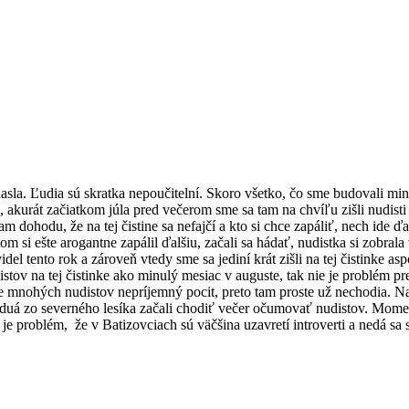
asla. Ľudia sú skratka nepoučitelní. Skoro všetko, čo sme budovali minu
, akurát začiatkom júla pred večerom sme sa tam na chvíľu zišli nudisti n
am dohodu, že na tej čistine sa nefajčí a kto si chce zapáliť, nech ide 
si ešte arogantne zapálil ďalšiu, začali sa hádať, nudistka si zobrala 
m videl tento rok a zároveň vtedy sme sa jediní krát zišli na tej čistink
stov na tej čistinke ako minulý mesiac v auguste, tak nie je problém p
 pre mnohých nudistov nepríjemný pocit, preto tam proste už nechodia. N
 zo severného lesíka začali chodiť večer očumovať nudistov. Momentá
je problém, že v Batizovciach sú väčšina uzavretí introverti a nedá sa 