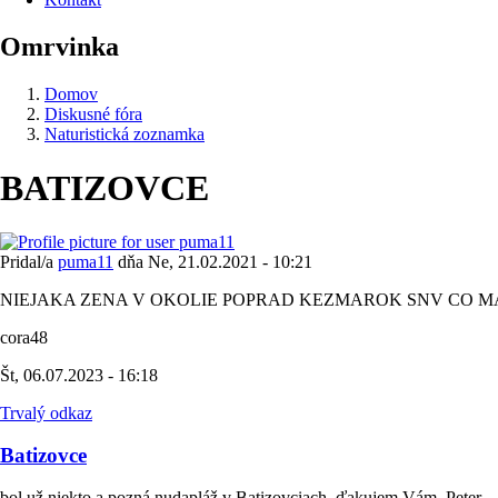
Omrvinka
Domov
Diskusné fóra
Naturistická zoznamka
BATIZOVCE
Pridal/a
puma11
dňa
Ne, 21.02.2021 - 10:21
NIEJAKA ZENA V OKOLIE POPRAD KEZMAROK SNV CO M
cora48
Št, 06.07.2023 - 16:18
Trvalý odkaz
Batizovce
bol už niekto a pozná nudapláž v Batizovciach, ďakujem Vám, Peter