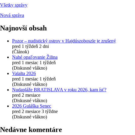
Všetky správy
Nová správa
Najnovší obsah
Pozor – nudistický ostrov v Hajdúszoboszle je zrušený
pred 1 týždeň 2 dni
(Článok)
Nahé opaľovanie Žilina
pred 1 mesiac 1 týždeň
(Diskusné vlákno)
Valalta 2026
pred 1 mesiac 1 týždeň
(Diskusné vlákno)
Nudapláže BRATISLAVA v roku 2026, kam ísť?
pred 2 mesiace
(Diskusné vlákno)
2026 Guláška Senec
pred 2 mesiace 3 týždne
(Diskusné vlákno)
Nedávne komentáre