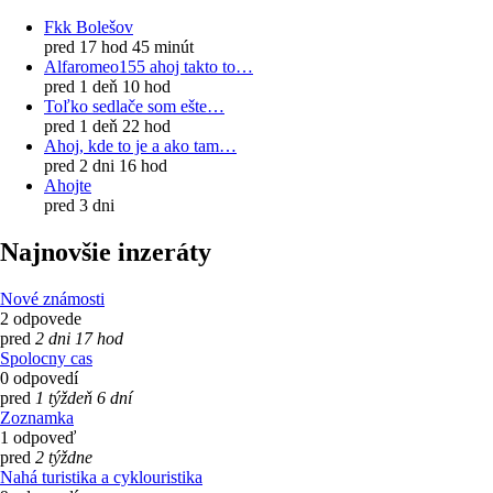
Fkk Bolešov
pred 17 hod 45 minút
Alfaromeo155 ahoj takto to…
pred 1 deň 10 hod
Toľko sedlače som ešte…
pred 1 deň 22 hod
Ahoj, kde to je a ako tam…
pred 2 dni 16 hod
Ahojte
pred 3 dni
Najnovšie inzeráty
Nové známosti
2 odpovede
pred
2 dni 17 hod
Spolocny cas
0 odpovedí
pred
1 týždeň 6 dní
Zoznamka
1 odpoveď
pred
2 týždne
Nahá turistika a cyklouristika