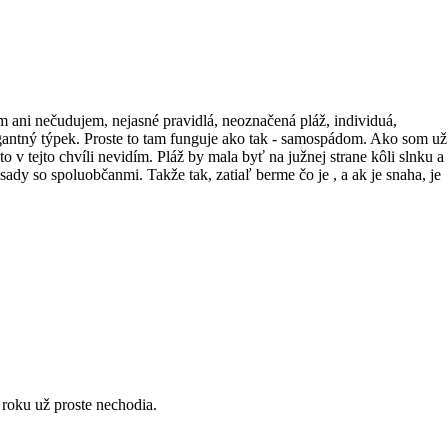
m ani nečudujem, nejasné pravidlá, neoznačená pláž, individuá,
rogantný týpek. Proste to tam funguje ako tak - samospádom. Ako som už
v tejto chvíli nevidím. Pláž by mala byť na južnej strane kôli slnku a
osady so spoluobčanmi. Takže tak, zatiaľ berme čo je , a ak je snaha, je
 roku už proste nechodia.