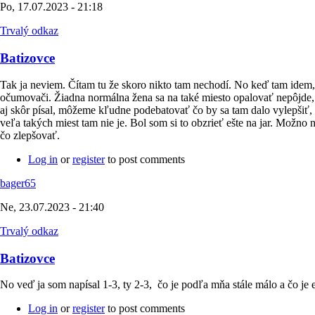
Po, 17.07.2023 - 21:18
Trvalý odkaz
Batizovce
Tak ja neviem. Čítam tu že skoro nikto tam nechodí. No keď tam idem,
očumovači. Žiadna normálna žena sa na také miesto opalovať nepôjde, n
aj skôr písal, môžeme kľudne podebatovať čo by sa tam dalo vylepšiť, n
veľa takých miest tam nie je. Bol som si to obzrieť ešte na jar. Možno n
čo zlepšovať.
Log in
or
register
to post comments
bager65
Ne, 23.07.2023 - 21:40
Trvalý odkaz
Batizovce
No veď ja som napísal 1-3, ty 2-3, čo je podľa mňa stále málo a čo je
Log in
or
register
to post comments