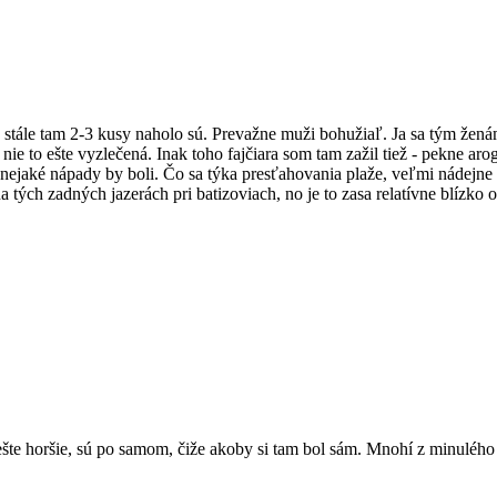
 stále tam 2-3 kusy naholo sú. Prevažne muži bohužiaľ. Ja sa tým žená
ie to ešte vyzlečená. Inak toho fajčiara som tam zažil tiež - pekne a
ejaké nápady by boli. Čo sa týka presťahovania plaže, veľmi nádejne to 
a tých zadných jazerách pri batizoviach, no je to zasa relatívne blízko 
 ešte horšie, sú po samom, čiže akoby si tam bol sám. Mnohí z minulého