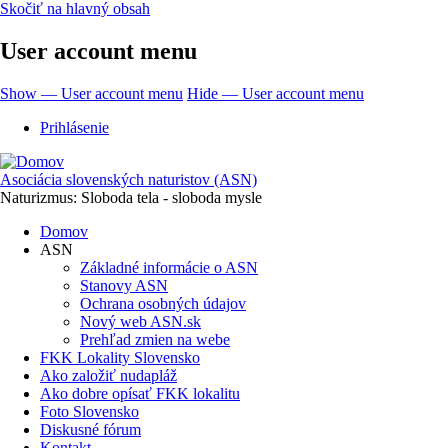
Skočiť na hlavný obsah
User account menu
Show — User account menu
Hide — User account menu
Prihlásenie
Asociácia slovenských naturistov (ASN)
Naturizmus: Sloboda tela - sloboda mysle
Domov
ASN
Základné informácie o ASN
Stanovy ASN
Ochrana osobných údajov
Nový web ASN.sk
Prehľad zmien na webe
FKK Lokality Slovensko
Ako založiť nudapláž
Ako dobre opísať FKK lokalitu
Foto Slovensko
Diskusné fórum
Kontakt