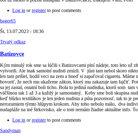
Log in
or
register
to post comments
bager65
Št, 13.07.2023 - 18:36
Trvalý odkaz
Batizovce
Kým minulý rok sme sa lúčili s Batizovcami plní nádeje, toto leto už zh
vytvorili. Ale inak samotní nudisti zmizli. V júni tam nebol skoro nikto
len tam prišiel, hodil veci na zem a hneď si zapaľoval cigaretu. Máme t
hovoriť, že nech mu ukažeme zákon, ktorý mu zakazuje tam fajčiť. Potom 
sa jej zastal, ostatní boli ticho. Bola to jediná nudistka, ktorú som ta
väčšinou tak 1 až 3 a každý je samostatný. Keby sme boli skupina nudi
keď blízko textilákov je len jeden nudista a púta pozornosť, tak to je
nerozumiem týmto hlúpym krokom. Aby toho nebolo málo, dva individuá
nudapláže na iné štrkovisko, ale o tom nemám žiadne aktuálne info. To 
Log in
or
register
to post comments
Sandyman