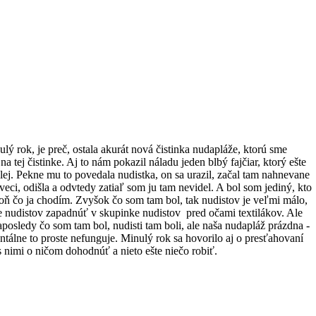
lý rok, je preč, ostala akurát nová čistinka nudapláže, ktorú sme
a tej čistinke. Aj to nám pokazil náladu jeden blbý fajčiar, ktorý ešte
ďalej. Pekne mu to povedala nudistka, on sa urazil, začal tam nahnevane
veci, odišla a odvtedy zatiaľ som ju tam nevidel. A bol som jediný, kto
e aspoň čo ja chodím. Zvyšok čo som tam bol, tak nudistov je veľmi málo,
re nudistov zapadnúť v skupinke nudistov pred očami textilákov. Ale
aposledy čo som tam bol, nudisti tam boli, ale naša nudapláž prázdna -
lne to proste nefunguje. Minulý rok sa hovorilo aj o presťahovaní
s nimi o ničom dohodnúť a nieto ešte niečo robiť.