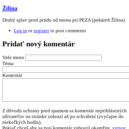
Žilina
Druhý splav proti prúdu od mosta pri PEZA (pekáreň Žilina)
Log in
or
register
to post comments
Pridať nový komentár
Vaše meno
Téma
Komentár
Z dôvodu ochrany pred spamom sa komentár neprihlásených
užívateľov na stránke zobrazí až po schválení (zvyčajne do
niekoľkých hodín).
Pokiaľ chceš aby sa tvoj komentár zobrazil okamžite,
vytvor