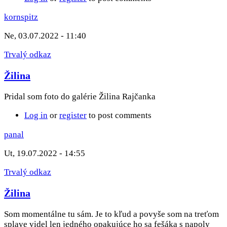
kornspitz
Ne, 03.07.2022 - 11:40
Trvalý odkaz
Žilina
Pridal som foto do galérie Žilina Rajčanka
Log in
or
register
to post comments
panal
Ut, 19.07.2022 - 14:55
Trvalý odkaz
Žilina
Som momentálne tu sám. Je to kľud a povyše som na treťom
splave videl len jedného opakujúce ho sa fešáka s napoly