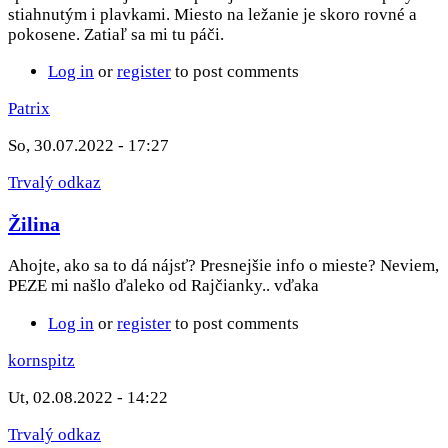
stiahnutým i plavkami. Miesto na ležanie je skoro rovné a
pokosene. Zatiaľ sa mi tu páči.
Log in
or
register
to post comments
Patrix
So, 30.07.2022 - 17:27
Trvalý odkaz
Žilina
Ahojte, ako sa to dá nájsť? Presnejšie info o mieste? Neviem,
PEZE mi našlo ďaleko od Rajčianky.. vďaka
Log in
or
register
to post comments
kornspitz
Ut, 02.08.2022 - 14:22
Trvalý odkaz