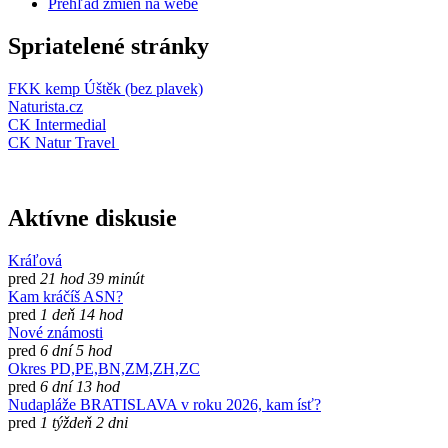
Prehľad zmien na webe
Spriatelené stránky
FKK kemp Úštěk (bez plavek)
Naturista.cz
CK Intermedial
CK Natur Travel
Aktívne diskusie
Kráľová
pred
21 hod 39 minút
Kam kráčíš ASN?
pred
1 deň 14 hod
Nové známosti
pred
6 dní 5 hod
Okres PD,PE,BN,ZM,ZH,ZC
pred
6 dní 13 hod
Nudapláže BRATISLAVA v roku 2026, kam ísť?
pred
1 týždeň 2 dni