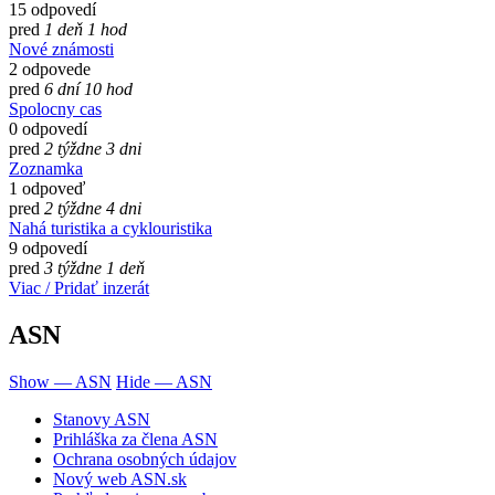
15 odpovedí
pred
1 deň 1 hod
Nové známosti
2 odpovede
pred
6 dní 10 hod
Spolocny cas
0 odpovedí
pred
2 týždne 3 dni
Zoznamka
1 odpoveď
pred
2 týždne 4 dni
Nahá turistika a cyklouristika
9 odpovedí
pred
3 týždne 1 deň
Viac / Pridať inzerát
ASN
Show — ASN
Hide — ASN
Stanovy ASN
Prihláška za člena ASN
Ochrana osobných údajov
Nový web ASN.sk