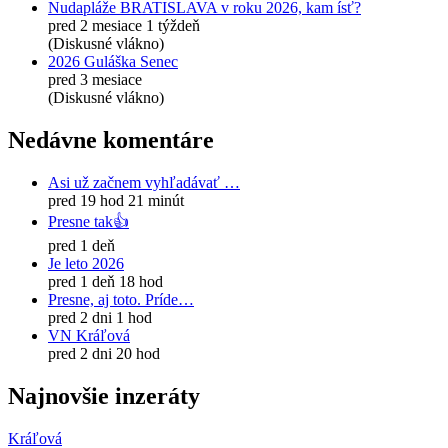
Nudapláže BRATISLAVA v roku 2026, kam ísť?
pred 2 mesiace 1 týždeň
(Diskusné vlákno)
2026 Guláška Senec
pred 3 mesiace
(Diskusné vlákno)
Nedávne komentáre
Asi už začnem vyhľadávať …
pred 19 hod 21 minút
Presne tak👍
pred 1 deň
Je leto 2026
pred 1 deň 18 hod
Presne, aj toto. Príde…
pred 2 dni 1 hod
VN Kráľová
pred 2 dni 20 hod
Najnovšie inzeráty
Kráľová