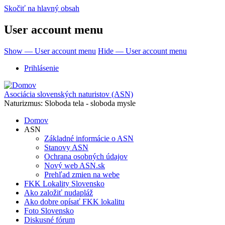
Skočiť na hlavný obsah
User account menu
Show — User account menu
Hide — User account menu
Prihlásenie
Asociácia slovenských naturistov (ASN)
Naturizmus: Sloboda tela - sloboda mysle
Domov
ASN
Základné informácie o ASN
Stanovy ASN
Ochrana osobných údajov
Nový web ASN.sk
Prehľad zmien na webe
FKK Lokality Slovensko
Ako založiť nudapláž
Ako dobre opísať FKK lokalitu
Foto Slovensko
Diskusné fórum