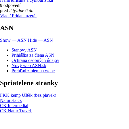
Nahá turistika a cyklouristika
9 odpovedí
pred
2 týždne 6 dní
Viac / Pridať inzerát
ASN
Show — ASN
Hide — ASN
Stanovy ASN
Prihláška za člena ASN
Ochrana osobných údajov
Nový web ASN.sk
Prehľad zmien na webe
Spriatelené stránky
FKK kemp Úštěk (bez plavek)
Naturista.cz
CK Intermedial
CK Natur Travel