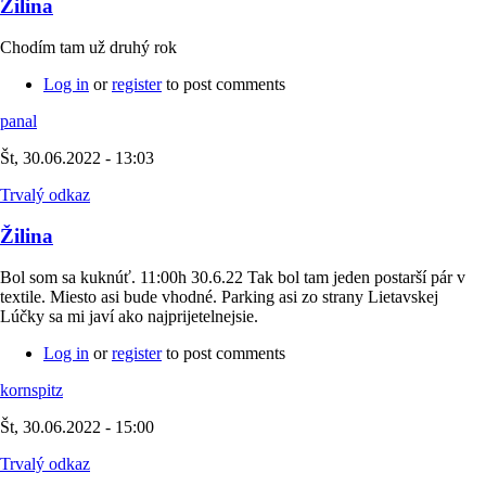
Žilina
Chodím tam už druhý rok
Log in
or
register
to post comments
panal
Št, 30.06.2022 - 13:03
Trvalý odkaz
Žilina
Bol som sa kuknúť. 11:00h 30.6.22 Tak bol tam jeden postarší pár v
textile. Miesto asi bude vhodné. Parking asi zo strany Lietavskej
Lúčky sa mi javí ako najprijetelnejsie.
Log in
or
register
to post comments
kornspitz
Št, 30.06.2022 - 15:00
Trvalý odkaz