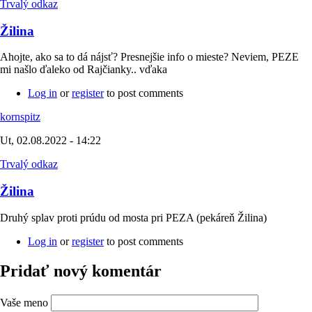
Trvalý odkaz
Žilina
Ahojte, ako sa to dá nájsť? Presnejšie info o mieste? Neviem, PEZE
mi našlo ďaleko od Rajčianky.. vďaka
Log in
or
register
to post comments
kornspitz
Ut, 02.08.2022 - 14:22
Trvalý odkaz
Žilina
Druhý splav proti prúdu od mosta pri PEZA (pekáreň Žilina)
Log in
or
register
to post comments
Pridať nový komentár
Vaše meno