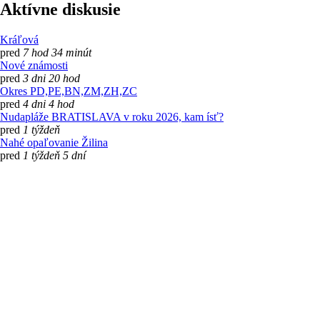
Aktívne diskusie
Kráľová
pred
7 hod 34 minút
Nové známosti
pred
3 dni 20 hod
Okres PD,PE,BN,ZM,ZH,ZC
pred
4 dni 4 hod
Nudapláže BRATISLAVA v roku 2026, kam ísť?
pred
1 týždeň
Nahé opaľovanie Žilina
pred
1 týždeň 5 dní