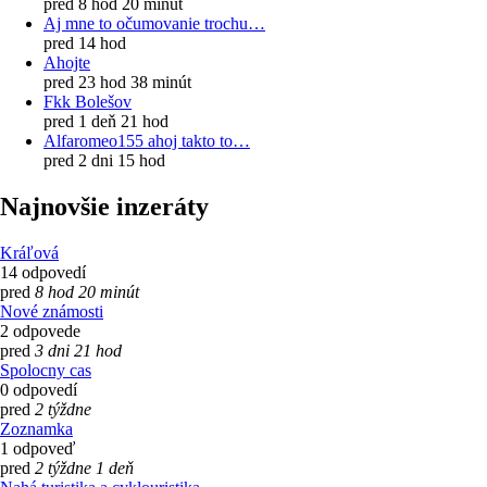
pred 8 hod 20 minút
Aj mne to očumovanie trochu…
pred 14 hod
Ahojte
pred 23 hod 38 minút
Fkk Bolešov
pred 1 deň 21 hod
Alfaromeo155 ahoj takto to…
pred 2 dni 15 hod
Najnovšie inzeráty
Kráľová
14 odpovedí
pred
8 hod 20 minút
Nové známosti
2 odpovede
pred
3 dni 21 hod
Spolocny cas
0 odpovedí
pred
2 týždne
Zoznamka
1 odpoveď
pred
2 týždne 1 deň