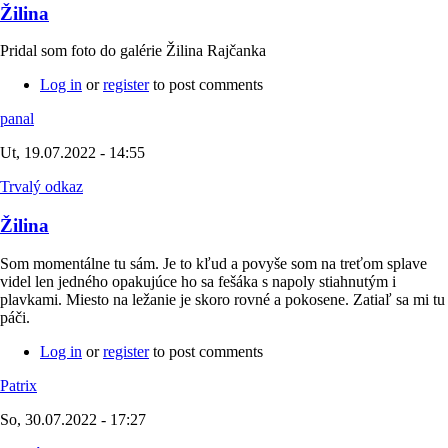
Žilina
Pridal som foto do galérie Žilina Rajčanka
Log in
or
register
to post comments
panal
Ut, 19.07.2022 - 14:55
Trvalý odkaz
Žilina
Som momentálne tu sám. Je to kľud a povyše som na treťom splave
videl len jedného opakujúce ho sa fešáka s napoly stiahnutým i
plavkami. Miesto na ležanie je skoro rovné a pokosene. Zatiaľ sa mi tu
páči.
Log in
or
register
to post comments
Patrix
So, 30.07.2022 - 17:27