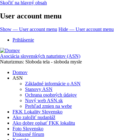
Skočiť na hlavný obsah
User account menu
Show — User account menu
Hide — User account menu
Prihlásenie
Asociácia slovenských naturistov (ASN)
Naturizmus: Sloboda tela - sloboda mysle
Domov
ASN
Základné informácie o ASN
Stanovy ASN
Ochrana osobných údajov
Nový web ASN.sk
Prehľad zmien na webe
FKK Lokality Slovensko
Ako založiť nudapláž
Ako dobre opísať FKK lokalitu
Foto Slovensko
Diskusné fórum
Kontakt