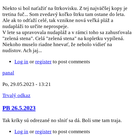
Niekto si bol naťažiť na štrkovisku. Z tej najväčšej kopy je
tretina fuč... Som zvedavý koľko štrku tam ostane do leta.
Ale ak to odťaží celé, tak vznikne nová veľká pláž a
nudapláži to určite neprospeje.
V lete sa upravovala nudapláž a v rámci toho sa zahusťovala
"zelená stena". Celá "zelená stena" na kopletku vypílená.
Niekoho muselo riadne hnevať, že nebolo vidieť na
nudistov. Ach jaj...
Log in
or
register
to post comments
panal
Po, 29.05.2023 - 13:21
Trvalý odkaz
PB 26.5.2023
Tak kríky sú odrezané no slniť sa dá. Boli sme tam traja.
Log in
or
register
to post comments