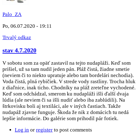
Palo_ZA
Po, 06.07.2020 - 19:11
Trvalý odkaz
stav 4.7.2020
V sobotu som za opäť zastavil na tejto nudapláži. Keď som
prišiel, už sa tam nudil jeden pán. Pláž čistá, žiadne smetie
(neviem či to niekto upratuje alebo tam bordelári nechodia).
Voda čistá, plná rybičiek. V strede vody rastliny. Trocha hluk
z diaľnice, inak ticho. Chodníky na pláž zreteľne vychodené.
Keď som odchádzal, smerom ku nudapláži išli ďalší dvaja
lúdia (ale neviem či sa išli nudiť alebo iba zablúdili). Na
štrkovisku boli aj textiláci, ale v iných častiach. Takže
nudapáž zjavne funguje. Škoda že nik z domácich tu nedá
lepšie informácie. Do galérie som prihodil pár fotiek.
Log in
or
register
to post comments