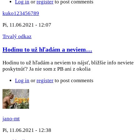
Log in
or
register
to post comments
kuko123456789
Pi, 11.06.2021 - 12:07
Trvalý odkaz
Hodinu to už hľadám a neviem…
Hodinu to už hľadám a neviem to nájsť, bližšie info neviete
poskytnúť? Ja nie som z PB ani z okolia
Log in
or
register
to post comments
jano-mt
Pi, 11.06.2021 - 12:38