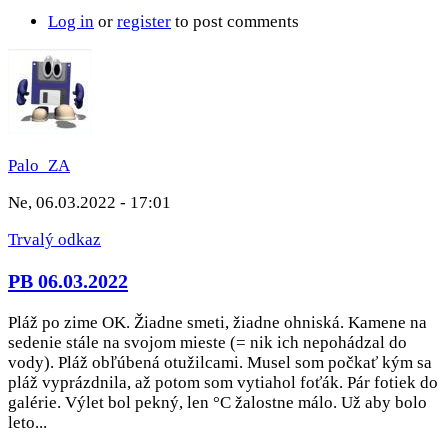
Log in
or
register
to post comments
Palo_ZA
Ne, 06.03.2022 - 17:01
Trvalý odkaz
PB 06.03.2022
Pláž po zime OK. Žiadne smeti, žiadne ohniská. Kamene na
sedenie stále na svojom mieste (= nik ich nepohádzal do
vody). Pláž obľúbená otužilcami. Musel som počkať kým sa
pláž vyprázdnila, až potom som vytiahol foťák. Pár fotiek do
galérie. Výlet bol pekný, len °C žalostne málo. Už aby bolo
leto...