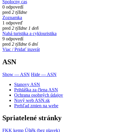
Spolocny cas
0 odpovedí
pred
2 týždne
Zoznamka
1 odpoveď
pred
2 týždne 1 deň
Nahá turistika a cyklouristika
9 odpovedí
pred
2 týždne 6 dní
Viac / Pridať inzerát
ASN
Show — ASN
Hide — ASN
Stanovy ASN
Prihláška za člena ASN
Ochrana osobných údajov
Nový web ASN.sk
Prehľad zmien na webe
Spriatelené stránky
FKK kemp Úštěk (bez plavek)