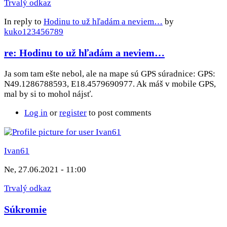
Trvalý odkaz
In reply to
Hodinu to už hľadám a neviem…
by
kuko123456789
re: Hodinu to už hľadám a neviem…
Ja som tam ešte nebol, ale na mape sú GPS súradnice: GPS:
N49.1286788593, E18.4579690977. Ak máš v mobile GPS,
mal by si to mohol nájsť.
Log in
or
register
to post comments
Ivan61
Ne, 27.06.2021 - 11:00
Trvalý odkaz
Súkromie