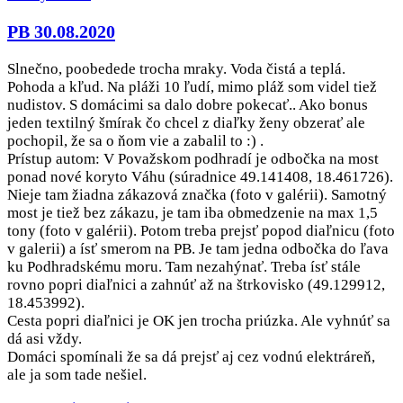
PB 30.08.2020
Slnečno, poobedede trocha mraky. Voda čistá a teplá.
Pohoda a kľud. Na pláži 10 ľudí, mimo pláž som videl tiež
nudistov. S domácimi sa dalo dobre pokecať.. Ako bonus
jeden textilný šmírak čo chcel z diaľky ženy obzerať ale
pochopil, že sa o ňom vie a zabalil to :) .
Prístup autom: V Považskom podhradí je odbočka na most
ponad nové koryto Váhu (súradnice 49.141408, 18.461726).
Nieje tam žiadna zákazová značka (foto v galérii). Samotný
most je tiež bez zákazu, je tam iba obmedzenie na max 1,5
tony (foto v galérii). Potom treba prejsť popod diaľnicu (foto
v galerii) a ísť smerom na PB. Je tam jedna odbočka do ľava
ku Podhradskému moru. Tam nezahýnať. Treba ísť stále
rovno popri diaľnici a zahnúť až na štrkovisko (49.129912,
18.453992).
Cesta popri diaľnici je OK jen trocha priúzka. Ale vyhnúť sa
dá asi vždy.
Domáci spomínali že sa dá prejsť aj cez vodnú elektráreň,
ale ja som tade nešiel.