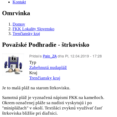
Kontakt
Omrvinka
Domov
FKK Lokality Slovensko
Trenčiansky kraj
Považské Podhradie - štrkovisko
Pridal/a
Palo_ZA
dňa
Pi, 12.04.2019 - 17:28
Typ
Zabehnutá nudapláž
Kraj
Trenčiansky kraj
Je to malá pláž na starom štrkovisku.
Samotná pláž je vyznačená nápismi FKK na kameňoch.
Okrem označenej pláže sa nudisti vyskytujú i po
"miniplážach" v okolí. Textiláci zvyknú využívať časť
štrkoviska bližšie pri diaľnici.