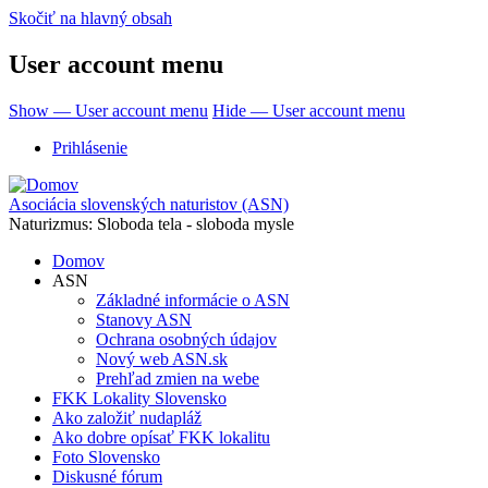
Skočiť na hlavný obsah
User account menu
Show — User account menu
Hide — User account menu
Prihlásenie
Asociácia slovenských naturistov (ASN)
Naturizmus: Sloboda tela - sloboda mysle
Domov
ASN
Základné informácie o ASN
Stanovy ASN
Ochrana osobných údajov
Nový web ASN.sk
Prehľad zmien na webe
FKK Lokality Slovensko
Ako založiť nudapláž
Ako dobre opísať FKK lokalitu
Foto Slovensko
Diskusné fórum