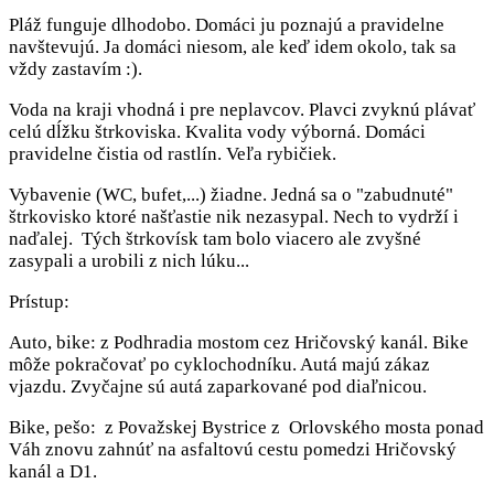
Pláž funguje dlhodobo. Domáci ju poznajú a pravidelne
navštevujú. Ja domáci niesom, ale keď idem okolo, tak sa
vždy zastavím :).
Voda na kraji vhodná i pre neplavcov. Plavci zvyknú plávať
celú dĺžku štrkoviska. Kvalita vody výborná. Domáci
pravidelne čistia od rastlín. Veľa rybičiek.
Vybavenie (WC, bufet,...) žiadne. Jedná sa o "zabudnuté"
štrkovisko ktoré našťastie nik nezasypal. Nech to vydrží i
naďalej. Tých štrkovísk tam bolo viacero ale zvyšné
zasypali a urobili z nich lúku...
Prístup:
Auto, bike: z Podhradia mostom cez Hričovský kanál. Bike
môže pokračovať po cyklochodníku. Autá majú zákaz
vjazdu. Zvyčajne sú autá zaparkované pod diaľnicou.
Bike, pešo: z Považskej Bystrice z Orlovského mosta ponad
Váh znovu zahnúť na asfaltovú cestu pomedzi Hričovský
kanál a D1.