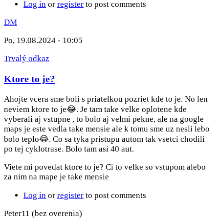
Log in
or
register
to post comments
DM
Po, 19.08.2024 - 10:05
Trvalý odkaz
Ktore to je?
Ahojte vcera sme boli s priatelkou pozriet kde to je. No len
neviem ktore to je😂. Je tam take velke oplotene kde
vyberali aj vstupne , to bolo aj velmi pekne, ale na google
maps je este vedla take mensie ale k tomu sme uz nesli lebo
bolo teplo😂. Co sa tyka pristupu autom tak vsetci chodili
po tej cyklotrase. Bolo tam asi 40 aut.
Viete mi povedat ktore to je? Ci to velke so vstupom alebo
za nim na mape je take mensie
Log in
or
register
to post comments
Peter11 (bez overenia)