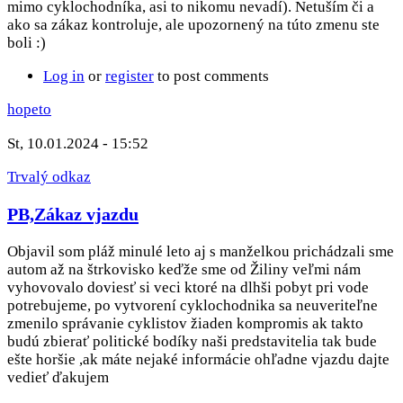
mimo cyklochodníka, asi to nikomu nevadí). Netuším či a
ako sa zákaz kontroluje, ale upozornený na túto zmenu ste
boli :)
Log in
or
register
to post comments
hopeto
St, 10.01.2024 - 15:52
Trvalý odkaz
PB,Zákaz vjazdu
Objavil som pláž minulé leto aj s manželkou prichádzali sme
autom až na štrkovisko keďže sme od Žiliny veľmi nám
vyhovovalo doviesť si veci ktoré na dlhši pobyt pri vode
potrebujeme, po vytvorení cyklochodnika sa neuveriteľne
zmenilo správanie cyklistov žiaden kompromis ak takto
budú zbierať politické bodíky naši predstavitelia tak bude
ešte horšie ,ak máte nejaké informácie ohľadne vjazdu dajte
vedieť ďakujem