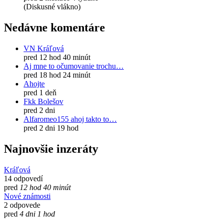
(Diskusné vlákno)
Nedávne komentáre
VN Kráľová
pred 12 hod 40 minút
Aj mne to očumovanie trochu…
pred 18 hod 24 minút
Ahojte
pred 1 deň
Fkk Bolešov
pred 2 dni
Alfaromeo155 ahoj takto to…
pred 2 dni 19 hod
Najnovšie inzeráty
Kráľová
14 odpovedí
pred
12 hod 40 minút
Nové známosti
2 odpovede
pred
4 dni 1 hod