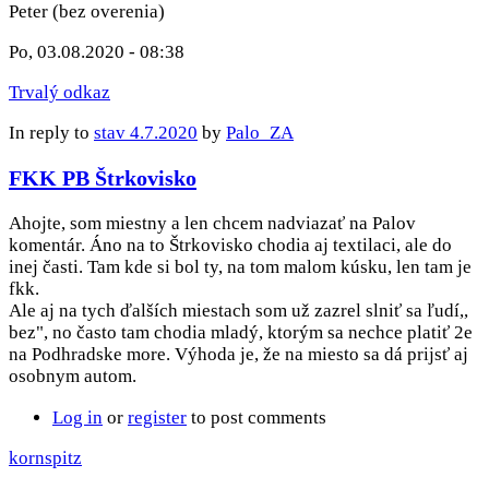
Peter (bez overenia)
Po, 03.08.2020 - 08:38
Trvalý odkaz
In reply to
stav 4.7.2020
by
Palo_ZA
FKK PB Štrkovisko
Ahojte, som miestny a len chcem nadviazať na Palov
komentár. Áno na to Štrkovisko chodia aj textilaci, ale do
inej časti. Tam kde si bol ty, na tom malom kúsku, len tam je
fkk.
Ale aj na tych ďalších miestach som už zazrel slniť sa ľudí,,
bez", no často tam chodia mladý, ktorým sa nechce platiť 2e
na Podhradske more. Výhoda je, že na miesto sa dá prijsť aj
osobnym autom.
Log in
or
register
to post comments
kornspitz