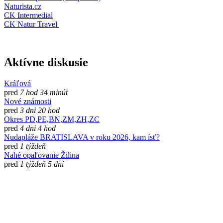
Naturista.cz
CK Intermedial
CK Natur Travel
Aktívne diskusie
Kráľová
pred
7 hod 34 minút
Nové známosti
pred
3 dni 20 hod
Okres PD,PE,BN,ZM,ZH,ZC
pred
4 dni 4 hod
Nudapláže BRATISLAVA v roku 2026, kam ísť?
pred
1 týždeň
Nahé opaľovanie Žilina
pred
1 týždeň 5 dní