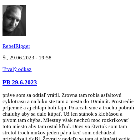
RebelRigger
Št, 29.06.2023 - 19:58
Trvalý odkaz
PB 29.6.2023
práve som sa odtiaľ vrátil. Zrovna tam robia asfaltovú
cyklotrasu a na biku ste tam z mesta do 10minút. Prostredie
príjemné a aj chlapi boli fajn. Pokecali sme a trochu pobrali
chaluhy aby sa dalo kúpať. Už len stánok s klobásou a
pivom tam chýba. Miestny však nechcú moc rozkrikovať
toto miesto aby tam ostal kľud. Dnes vo štvrtok som tam
stretol troch mužov jeden pár a keď som odchádzal
prichádzali ďalší. Ževraj v nedeľu sa tam aj pätnásti vedia