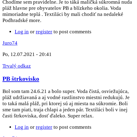
Chodíme sem pravidelne. Je to táká maličká súkromná nuda
pláž hlavne pre obyvatelov PB a blízkeho okolia. Voda
mimoriadne teplá . Textiláci by mali chodiť na nedaleké
Podhradské more.
Log in
or
register
to post comments
Juro74
Po, 12.07.2021 - 20:41
Trvalý odkaz
PB štrkovisko
Bol som tam 24.6.21 a bolo super. Voda čistá, osviežujúca,
pláž udržiavaná a aj vodné rastlinstvo miestni redukujú. Je
to taká malá pláž, pri ktorej sú aj miesta na súkromie. Boli
sme tam piati, traja chlapi a jeden pár. Textiláci boli v inej
časti štrkoviska, dosť ďaleko. Super relax.
Log in
or
register
to post comments