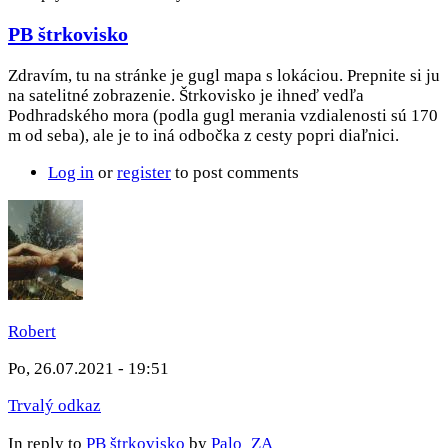
PB štrkovisko
Zdravím, tu na stránke je gugl mapa s lokáciou. Prepnite si ju
na satelitné zobrazenie. Štrkovisko je ihneď vedľa
Podhradského mora (podla gugl merania vzdialenosti sú 170
m od seba), ale je to iná odbočka z cesty popri diaľnici.
Log in
or
register
to post comments
Robert
Po, 26.07.2021 - 19:51
Trvalý odkaz
In reply to
PB štrkovisko
by
Palo_ZA