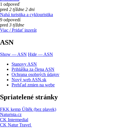
1 odpoveď
pred
2 týždne 2 dni
Nahá turistika a cyklouristika
9 odpovedí
pred
3 týždne
Viac / Pridať inzerát
ASN
Show — ASN
Hide — ASN
Stanovy ASN
Prihláška za člena ASN
Ochrana osobných údajov
Nový web ASN.sk
Prehľad zmien na webe
Spriatelené stránky
FKK kemp Úštěk (bez plavek)
Naturista.cz
CK Intermedial
CK Natur Travel