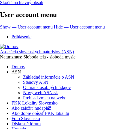
Skočiť na hlavný obsah
User account menu
Show — User account menu
Hide — User account menu
Prihlásenie
Asociácia slovenských naturistov (ASN)
Naturizmus: Sloboda tela - sloboda mysle
Domov
ASN
Základné informácie o ASN
Stanovy ASN
Ochrana osobných údajov
Nový web ASN.sk
Prehľad zmien na webe
FKK Lokality Slovensko
Ako založiť nudapláž
Ako dobre opísať FKK lokalitu
Foto Slovensko
Diskusné fórum
Kontakt