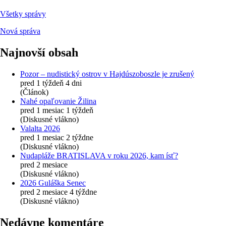
Všetky správy
Nová správa
Najnovší obsah
Pozor – nudistický ostrov v Hajdúszoboszle je zrušený
pred 1 týždeň 4 dni
(Článok)
Nahé opaľovanie Žilina
pred 1 mesiac 1 týždeň
(Diskusné vlákno)
Valalta 2026
pred 1 mesiac 2 týždne
(Diskusné vlákno)
Nudapláže BRATISLAVA v roku 2026, kam ísť?
pred 2 mesiace
(Diskusné vlákno)
2026 Guláška Senec
pred 2 mesiace 4 týždne
(Diskusné vlákno)
Nedávne komentáre