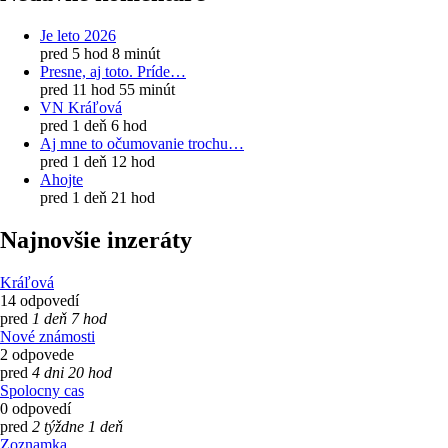
Je leto 2026
pred 5 hod 8 minút
Presne, aj toto. Príde…
pred 11 hod 55 minút
VN Kráľová
pred 1 deň 6 hod
Aj mne to očumovanie trochu…
pred 1 deň 12 hod
Ahojte
pred 1 deň 21 hod
Najnovšie inzeráty
Kráľová
14 odpovedí
pred
1 deň 7 hod
Nové známosti
2 odpovede
pred
4 dni 20 hod
Spolocny cas
0 odpovedí
pred
2 týždne 1 deň
Zoznamka