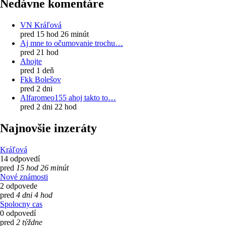
Nedávne komentáre
VN Kráľová
pred 15 hod 26 minút
Aj mne to očumovanie trochu…
pred 21 hod
Ahojte
pred 1 deň
Fkk Bolešov
pred 2 dni
Alfaromeo155 ahoj takto to…
pred 2 dni 22 hod
Najnovšie inzeráty
Kráľová
14 odpovedí
pred
15 hod 26 minút
Nové známosti
2 odpovede
pred
4 dni 4 hod
Spolocny cas
0 odpovedí
pred
2 týždne