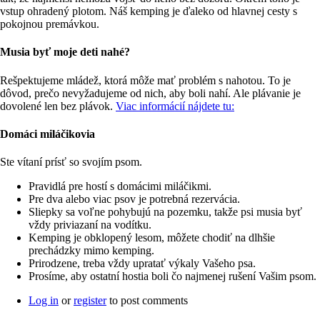
vstup ohradený plotom. Náš kemping je ďaleko od hlavnej cesty s
pokojnou premávkou.
Musia byť moje deti nahé?
Rešpektujeme mládež, ktorá môže mať problém s nahotou. To je
dôvod, prečo nevyžadujeme od nich, aby boli nahí. Ale plávanie je
dovolené len bez plávok.
Viac informácií nájdete tu:
Domáci miláčikovia
Ste vítaní prísť so svojím psom.
Pravidlá pre hostí s domácimi miláčikmi.
Pre dva alebo viac psov je potrebná rezervácia.
Sliepky sa voľne pohybujú na pozemku, takže psi musia byť
vždy priviazaní na vodítku.
Kemping je obklopený lesom, môžete chodiť na dlhšie
prechádzky mimo kemping.
Prirodzene, treba vždy upratať výkaly Vašeho psa.
Prosíme, aby ostatní hostia boli čo najmenej rušení Vašim psom.
Log in
or
register
to post comments