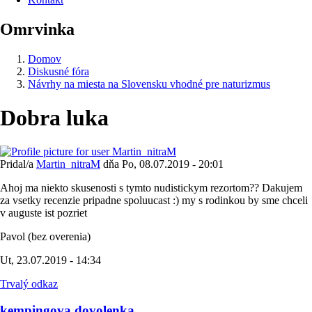
Omrvinka
Domov
Diskusné fóra
Návrhy na miesta na Slovensku vhodné pre naturizmus
Dobra luka
Pridal/a
Martin_nitraM
dňa
Po, 08.07.2019 - 20:01
Ahoj ma niekto skusenosti s tymto nudistickym rezortom?? Dakujem
za vsetky recenzie pripadne spoluucast :) my s rodinkou by sme chceli
v auguste ist pozriet
Pavol (bez overenia)
Ut, 23.07.2019 - 14:34
Trvalý odkaz
kempingova dovolenka