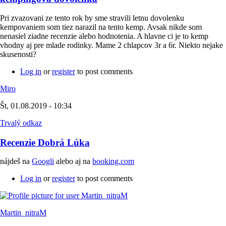
Pri zvazovani ze tento rok by sme stravili letnu dovolenku
kempovaniem som tiez narazil na tento kemp. Avsak nikde som
nenasiel ziadne recenzie alebo hodnotenia. A hlavne ci je to kemp
vhodny aj pre mlade rodinky. Mame 2 chlapcov 3r a 6r. Niekto nejake
skusenosti?
Log in
or
register
to post comments
Miro
Št, 01.08.2019 - 10:34
Trvalý odkaz
Recenzie Dobrá Lúka
nájdeš na
Googli
alebo aj na
booking.com
Log in
or
register
to post comments
Martin_nitraM