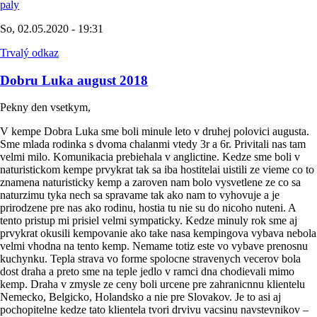
paly
So, 02.05.2020 - 19:31
Trvalý odkaz
Dobru Luka august 2018
Pekny den vsetkym,
V kempe Dobra Luka sme boli minule leto v druhej polovici augusta.
Sme mlada rodinka s dvoma chalanmi vtedy 3r a 6r. Privitali nas tam
velmi milo. Komunikacia prebiehala v anglictine. Kedze sme boli v
naturistickom kempe prvykrat tak sa iba hostitelai uistili ze vieme co to
znamena naturisticky kemp a zaroven nam bolo vysvetlene ze co sa
naturzimu tyka nech sa spravame tak ako nam to vyhovuje a je
prirodzene pre nas ako rodinu, hostia tu nie su do nicoho nuteni. A
tento pristup mi prisiel velmi sympaticky. Kedze minuly rok sme aj
prvykrat okusili kempovanie ako take nasa kempingova vybava nebola
velmi vhodna na tento kemp. Nemame totiz este vo vybave prenosnu
kuchynku. Tepla strava vo forme spolocne stravenych vecerov bola
dost draha a preto sme na teple jedlo v ramci dna chodievali mimo
kemp. Draha v zmysle ze ceny boli urcene pre zahranicnnu klientelu
Nemecko, Belgicko, Holandsko a nie pre Slovakov. Je to asi aj
pochopitelne kedze tato klientela tvori drvivu vacsinu navstevnikov –