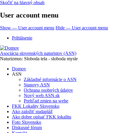
Skočiť na hlavný obsah
User account menu
Show — User account menu
Hide — User account menu
Prihlásenie
Asociácia slovenských naturistov (ASN)
Naturizmus: Sloboda tela - sloboda mysle
Domov
ASN
Základné informácie o ASN
Stanovy ASN
Ochrana osobných údajov
Nový web ASN.sk
Prehľad zmien na webe
FKK Lokality Slovensko
Ako založiť nudapláž
Ako dobre opísať FKK lokalitu
Foto Slovensko
Diskusné fórum
Kontakt