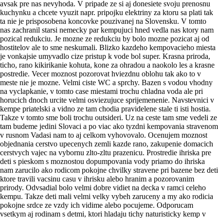
avsak pre nas nevyhoda. V pripade ze si aj donesiete svoju prenosnu
kuchynku a chcete vyuzit napr. pripojku elektriny za ktoru sa plati tak
ta nie je prisposobena koncovke pouzivanej na Slovensku. V tomto
nas zachranil starsi nemecky par kempujuci hned vedla nas ktory nam
pozical redukciu. Je mozne ze redukciu by bolo mozne pozicat aj od
hostitelov ale to sme neskumali. Blizko kazdeho kempovacieho miesta
je vonkajsie umyvadlo cize pristup k vode bol super. Krasna priroda,
ticho, rano kikirikanie kohuta, kone za ohradou a naokolo les a krasne
postredie. Vecer moznost pozorovat hviezdnu oblohu tak ako to v
meste nie je mozne. Velmi ciste WC a sprchy. Bazen s vodou vhodny
na vyclapkanie, v tomto case miestami trochu chladna voda ale pri
horucich dnoch urcite velmi osviezujuce sprijemenenie. Navstevnici v
kempe priatelski a vidno ze tam chodia pravidelene stale ti isti hostia.
Takze v tomto sme boli trochu outsideri. Uz na ceste tam sme vedeli ze
tam budeme jedini Slovaci a po viac ako tyzdni kempovania stravenom
v rusnom Vadasi nam to aj celkom vyhovovalo. Ocenujem moznost
objednania cerstvo upecenych zemli kazde rano, zakupenie domacich
cerstvych vajec na vybornu zlto-zltu prazenicu. Prostredie ihriska pre
deti s pieskom s moznostou dopumpovania vody priamo do ihriska
nam zarucilo ako rodicom pokojne chvilky stravene pri bazene bez deti
ktore travili vacsinu casu v ihrisku alebo hranim a pozorovanim
prirody. Odvsadial bolo velmi dobre vidiet na decka v ramci celeho
kempu. Takze deti mali velmi velky vybeh zaruceny a my ako rodicia
pokojne srdce ze vzdy ich vidime alebo pocujeme. Odporucam
vsetkym aj rodinam s detmi, ktori hladaju tichy naturisticky kemp v