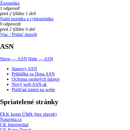
Zoznamka
1 odpoveď
pred
2 týždne 1 deň
Nahá turistika a cyklouristika
9 odpovedí
pred
2 týždne 6 dní
Viac / Pridať inzerát
ASN
Show — ASN
Hide — ASN
Stanovy ASN
Prihláška za člena ASN
Ochrana osobných údajov
Nový web ASN.sk
Prehľad zmien na webe
Spriatelené stránky
FKK kemp Úštěk (bez plavek)
Naturista.cz
CK Intermedial
CK Natur Travel