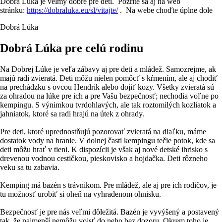
Dobrá Lúka je velmý dobre pre deti. Pozrite sa aj na web
stránku:
https://dobraluka.eu/sl/vitajte/
. Na webe choďte úplne dole
Dobrá Lúka
Dobrá Lúka pre celú rodinu
Na Dobrej Lúke je veľa zábavy aj pre deti a mládež. Samozrejme, ak
majú radi zvieratá. Deti môžu nielen pomôcť s kŕmením, ale aj chodiť
na prechádzku s ovcou Hendrik alebo dojiť kozy. Všetky zvieratá sú
za ohradou na lúke pre ich a pre Vašu bezpečnosť; nechodia voľne po
kempingu. S výnimkou tvrdohlavých, ale tak roztomilých kozliatok a
jahniatok, ktoré sa radi hrajú na útek z ohrady.
Pre deti, ktoré uprednostňujú pozorovať zvieratá na diaľku, máme
dostatok vody na hranie. V dolnej časti kempingu tečie potok, kde sa
deti môžu hrať v tieni. K dispozícii je však aj nové detské ihrisko s
drevenou vodnou cestičkou, pieskovisko a hojdačka. Deti rôzneho
veku sa tu zabavia.
Kemping má bazén s trávnikom. Pre mládež, ale aj pre ich rodičov, je
tu možnosť urobiť si oheň na vyhradenom ohnisku.
Bezpečnosť je pre nás veľmi dôležitá. Bazén je vyvýšený a postavený
tak, že najmenší nemôžu vojsť do neho bez dozoru. Okrem toho je