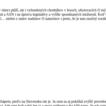
 v rámci pláží, ale i vyhradených chodníkov v lesoch, ubytovacích či 
jnosti a ASN i na úpravu legislatívy a vyššie spomínaných možností. Keď
… nielen z radov nudistov či naturistov i preto, že je tam značný roz
echápem, prečo na Slovensku nie je. Ja som sa aj pokúšal zvýšiť pove
, kde sme boli nahý len ja a moja snúbenica iba kôli tomu, že nás tam 