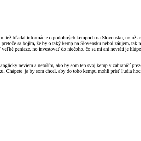
m tiež hľadal informácie o podobných kempoch na Slovensku, no už asi
 pretože sa bojím, že by o taký kemp na Slovensku nebol záujem, tak na
veľké peniaze, no investovať do niečoho, čo sa mi ani nevráti je hlúpe
o anglicky neviem a netuším, ako by som ten svoj kemp v zahraničí pr
. Chápete, ja by som chcel, aby do toho kempu mohli prísť ľudia hocik