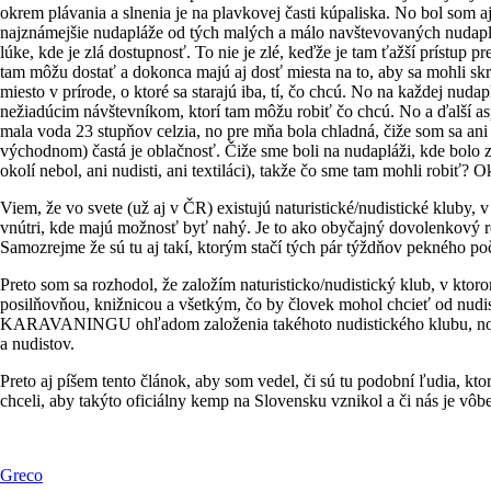
okrem plávania a slnenia je na plavkovej časti kúpaliska. No bol som aj
najznámejšie nudapláže od tých malých a málo navštevovaných nudapláži 
lúke, kde je zlá dostupnosť. To nie je zlé, keďže je tam ťažší prístup
tam môžu dostať a dokonca majú aj dosť miesta na to, aby sa mohli skry
miesto v prírode, o ktoré sa starajú iba, tí, čo chcú. No na každej nuda
nežiadúcim návštevníkom, ktorí tam môžu robiť čo chcú. No a ďalší as
mala voda 23 stupňov celzia, no pre mňa bola chladná, čiže som sa ani 
východnom) častá je oblačnosť. Čiže sme boli na nudapláži, kde bolo z
okolí nebol, ani nudisti, ani textiláci), takže čo sme tam mohli robiť?
Viem, že vo svete (už aj v ČR) existujú naturistické/nudistické kluby, 
vnútri, kde majú možnosť byť nahý. Je to ako obyčajný dovolenkový rezo
Samozrejme že sú tu aj takí, ktorým stačí tých pár týždňov pekného po
Preto som sa rozhodol, že založím naturisticko/nudistický klub, v kt
posilňovňou, knižnicou a všetkým, čo by človek mohol chcieť od
KARAVANINGU ohľadom založenia takéhoto nudistického klubu, no zati
a nudistov.
Preto aj píšem tento článok, aby som vedel, či sú tu podobní ľudia, kt
chceli, aby takýto oficiálny kemp na Slovensku vznikol a či nás je vô
Greco