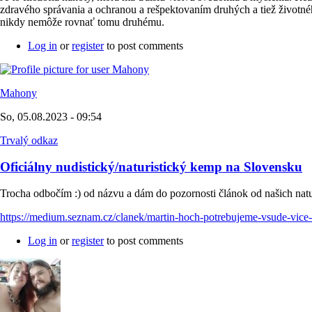
zdravého správania a ochranou a rešpektovaním druhých a tiež životného
nikdy nemôže rovnať tomu druhému.
Log in
or
register
to post comments
Mahony
So, 05.08.2023 - 09:54
Trvalý odkaz
Oficiálny nudistický/naturistický kemp na Slovensku
Trocha odbočím :) od názvu a dám do pozornosti článok od našich na
https://medium.seznam.cz/clanek/martin-hoch-potrebujeme-vsude-vic
Log in
or
register
to post comments