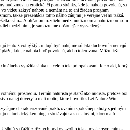
y nudizmus na erotické, či porno stránky, kde je nahota povolená, sa
ko vo videu zakryť nahotu a nemám na to ani žiaden program +
zmom, takže prezentácia tohto nášho záujmu je verejne veľmi tažká.
 na všetko sám... A ohľadom rozdielu medzi nudizmom a naturizmom som
ozdiel medzi nimi, je samozrejme obšírnejšie vysvetlený:
jú tento životný štýl, milujú byť nahí, nie sú takí duchovní a nemajú
ať pláže, kde je nahota buď povolená, alebo tolerovaná. Môžu tiež
imálneho využitia slnka na celom tele pri opaľovaní. Ide o akt, ktorý
.
ivotnému prostrediu. Termín naturista je starší ako nudista, pretože bol
nstvo nahej dôvery' a mali motto, ktoré hovorilo: Let Nature Win.
 zvyčajne charakterizované praktizovaním spoločnej nahoty s jediným
vujú naturistický kemping a stretávajú sa s ostatnými, ktorí majú
. Usilujú sa ťažiť z rôznych prvkov svojho tela a mysle osvojením si