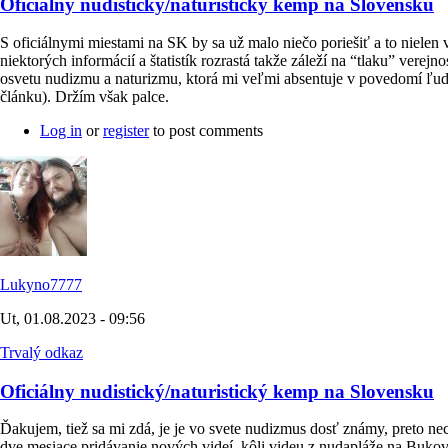
Oficiálny nudistický/naturistický kemp na Slovensku
S oficiálnymi miestami na SK by sa už malo niečo poriešiť a to nielen
niektorých informácií a štatistík rozrastá takže záleží na “tlaku” vere
osvetu nudizmu a naturizmu, ktorá mi veľmi absentuje v povedomí ľudí
článku). Držím však palce.
Log in
or
register
to post comments
Lukyno7777
Ut, 01.08.2023 - 09:56
Trvalý odkaz
Oficiálny nudistický/naturistický kemp na Slovensku
Ďakujem, tiež sa mi zdá, je je vo svete nudizmus dosť známy, preto n
dve mesiace pridávanie nových videí, kôli videu z nudapláže na Bukovci