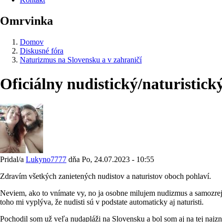
Omrvinka
Domov
Diskusné fóra
Naturizmus na Slovensku a v zahraničí
Oficiálny nudistický/naturistic
Pridal/a
Lukyno7777
dňa
Po, 24.07.2023 - 10:55
Zdravím všetkých zanietených nudistov a naturistov oboch pohlaví.
Neviem, ako to vnímate vy, no ja osobne milujem nudizmus a samozrejme a
toho mi vyplýva, že nudisti sú v podstate automaticky aj naturisti.
Pochodil som už veľa nudapláži na Slovensku a bol som aj na tej najzn