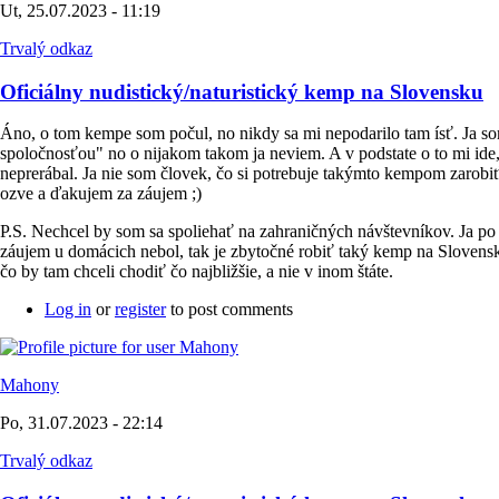
Ut, 25.07.2023 - 11:19
Trvalý odkaz
Oficiálny nudistický/naturistický kemp na Slovensku
Áno, o tom kempe som počul, no nikdy sa mi nepodarilo tam ísť. Ja so
spoločnosťou" no o nijakom takom ja neviem. A v podstate o to mi ide,
neprerábal. Ja nie som človek, čo si potrebuje takýmto kempom zarobiť 
ozve a ďakujem za záujem ;)
P.S. Nechcel by som sa spoliehať na zahraničných návštevníkov. Ja p
záujem u domácich nebol, tak je zbytočné robiť taký kemp na Slovensku
čo by tam chceli chodiť čo najbližšie, a nie v inom štáte.
Log in
or
register
to post comments
Mahony
Po, 31.07.2023 - 22:14
Trvalý odkaz