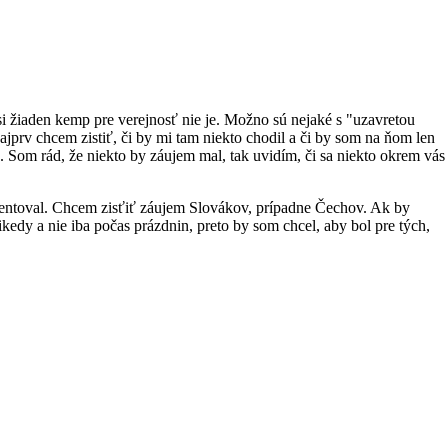
 žiaden kemp pre verejnosť nie je. Možno sú nejaké s "uzavretou
jprv chcem zistiť, či by mi tam niekto chodil a či by som na ňom len
. Som rád, že niekto by záujem mal, tak uvidím, či sa niekto okrem vás
ezentoval. Chcem zisťiť záujem Slovákov, prípadne Čechov. Ak by
edy a nie iba počas prázdnin, preto by som chcel, aby bol pre tých,