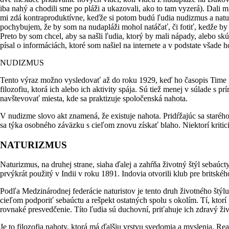
iba nahý a chodili sme po pláži a ukazovali, ako to tam vyzerá). Dali
mi zdá kontraproduktívne, keďže si potom budú ľudia nudizmus a natur
pochybujem, že by som na nudapláži mohol natáčať, či fotiť, kedže by
Preto by som chcel, aby sa našli ľudia, ktorý by mali nápady, alebo 
písal o informáciách, ktoré som našiel na internete a v podstate všade
NUDIZMUS
Tento výraz možno vysledovať až do roku 1929, keď ho časopis Time použ
filozofiu, ktorá ich alebo ich aktivity spája. Sú tiež menej v súlade s
navštevovať miesta, kde sa praktizuje spoločenská nahota.
V nudizme slovo akt znamená, že existuje nahota. Pridŕžajúc sa staréh
sa týka osobného záväzku s cieľom znovu získať blaho. Niektorí kritici
NATURIZMUS
Naturizmus, na druhej strane, siaha ďalej a zahŕňa životný štýl sebaúcty
prvýkrát použitý v Indii v roku 1891. Indovia otvorili klub pre britské
Podľa Medzinárodnej federácie naturistov je tento druh životného štýl
cieľom podporiť sebaúctu a rešpekt ostatných spolu s okolím. Tí, ktorí p
rovnaké presvedčenie. Títo ľudia sú duchovní, priťahuje ich zdravý živ
Je to filozofia nahoty, ktorá má ďalšiu vrstvu svedomia a myslenia. Re