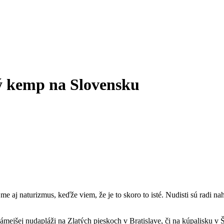
ký kemp na Slovensku
j naturizmus, keďže viem, že je to skoro to isté. Nudisti sú radi nahý 
ámejšej nudapláži na Zlatých pieskoch v Bratislave, či na kúpalisku v 