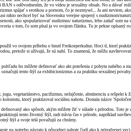
 mi BAN s odôvodnením, že vo videu je sexuálny obsah. No a dávať reáln
izmus spájať s erotikou a pornom, čo je nezmysel... Ja ani neviem, a
 asi nikto nechcel byť na Slovensku verejne spojený s nudizmom/naturi
skúsenosti, ako spopularizovať nudizmus/ naturizmus, lebo zatiaľ som
 hovoria o tom, čo som písal ja vo svojom článku. Tu je pekne opísaný r
il vo svojom príbehu o hnutí Freikorperkultur. Hoci tí, ktorí praktizu
 prírodou, pretože si užívajú, že sú nahí. To znamená, že môžu navštevov
o pohľadu ho môžete definovať ako akt potešenia z pobytu nahého a max
 označujú tento štýl za exhibicionizmus a za praktiku sexuálnej povahy
, jogu, vegetariánstvo, pacifizmus, nefajčenie, abstinenciu a rešpekt k ž
ho kolonistu, ktorý praktizoval sociálnu nahotu. Dostala názov 'Spoloče
u definovaný ako spôsob, akým môžete žiť v súlade s prírodou. Toto je
raktizujú tento životný štýl, radi trávia čas v prírode, napríklad navšte
otný štýl a svoje telá považujú za chrámy.
aguje na potrebu návratu k pôvodnej nahote ľudí ako k prirodzenej veci