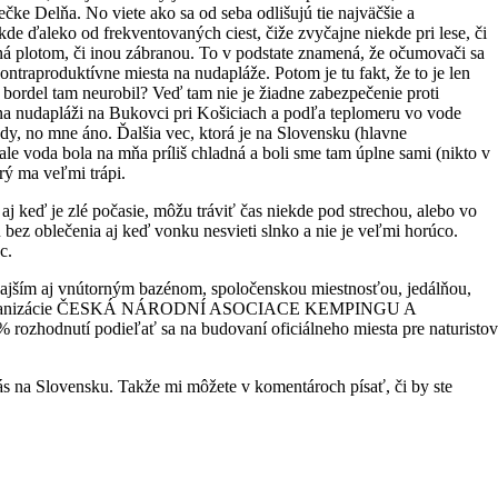
ečke Delňa. No viete ako sa od seba odlišujú tie najväčšie a
de ďaleko od frekventovaných ciest, čiže zvyčajne niekde pri lese, či
nená plotom, či inou zábranou. To v podstate znamená, že očumovači sa
ntraproduktívne miesta na nudapláže. Potom je tu fakt, že to je len
en bordel tam neurobil? Veď tam nie je žiadne zabezpečenie proti
na nudapláži na Bukovci pri Košiciach a podľa teplomeru vo vode
ody, no mne áno. Ďalšia vec, ktorá je na Slovensku (hlavne
le voda bola na mňa príliš chladná a boli sme tam úplne sami (nikto v
orý ma veľmi trápi.
 aj keď je zlé počasie, môžu tráviť čas niekde pod strechou, alebo vo
 bez oblečenia aj keď vonku nesvieti slnko a nie je veľmi horúco.
c.
nkajším aj vnútorným bazénom, spoločenskou miestnosťou, jedálňou,
lavom z organizácie ČESKÁ NÁRODNÍ ASOCIACE KEMPINGU A
ozhodnutí podieľať sa na budovaní oficiálneho miesta pre naturistov
 nás na Slovensku. Takže mi môžete v komentároch písať, či by ste