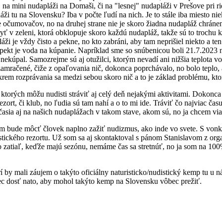
 na mini nudapláži na Domaši, či na "lesnej" nudapláži v Prešove pri ri
tu na Slovensku? Iba v počte ľudí na nich. Je to stále iba miesto niek
 pre očumovačov, no na druhej strane nie je skoro žiadna nudapláž chrá
ť v zeleni, ktorá obklopuje skoro každú nudapláž, takže sú to trochu ko
pláži je vždy čisto a pekne, no kto zabráni, aby tam neprišiel niekto a t
pekt je voda na kúpanie. Napríklad sme so snúbenicou boli 21.7.2023 
nekúpal. Samozrejme sú aj otužilci, ktorým nevadí ani nižšia teplota v
amračené, čiže z opaľovania nič, dokonca poprchávalo, no bolo teplo, a
 Okrem rozprávania sa medzi sebou skoro nič a to je základ problému, kt
v ktorých môžu nudisti stráviť aj celý deň nejakými aktivitami. Dokonca
rt, či klub, no ľudia sú tam nahí a o to mi ide. Tráviť čo najviac času
časia aj na našich nudaplážach v takom stave, akom sú, no ja chcem via
orom bude môcť človek naplno zažiť nudizmus, ako inde vo svete. S vo
 nudistického rezortu. Už som sa aj skontaktoval s pánom Stanis
aľ, keďže majú sezónu, nemáme čas sa stretnúť, no ja som na 100% r
orí by mali záujem o takýto oficiálny naturisticko/nudistický kemp tu u
bec dosť nato, aby mohol takýto kemp na Slovensku vôbec prežiť.