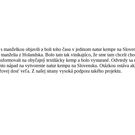
manželkou objavili a boli toho času v jedinom natur kempe na Sloven
o manželia z Holandska. Bolo tam tak vinikajúco, že sme tam chceli ch
sformovali na obyčajný textilácky kemp a bolo vystarané. Odvtedy sa 
ento nápad na vytvorenie natur kempu na Slovensku. Otázkou ostáva a
ovej dosť veľa. Z našej strany vysoká podpora takého projektu.