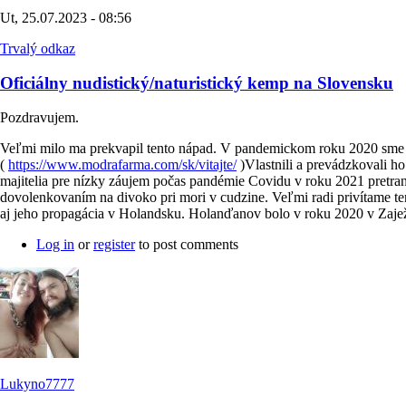
Ut, 25.07.2023 - 08:56
Trvalý odkaz
Oficiálny nudistický/naturistický kemp na Slovensku
Pozdravujem.
Veľmi milo ma prekvapil tento nápad. V pandemickom roku 2020 sme s 
(
https://www.modrafarma.com/sk/vitajte/
)Vlastnili a prevádzkovali h
majitelia pre nízky záujem počas pandémie Covidu v roku 2021 pretran
dovolenkovaním na divoko pri mori v cudzine. Veľmi radi privítame t
aj jeho propagácia v Holandsku. Holanďanov bolo v roku 2020 v Zajež
Log in
or
register
to post comments
Lukyno7777