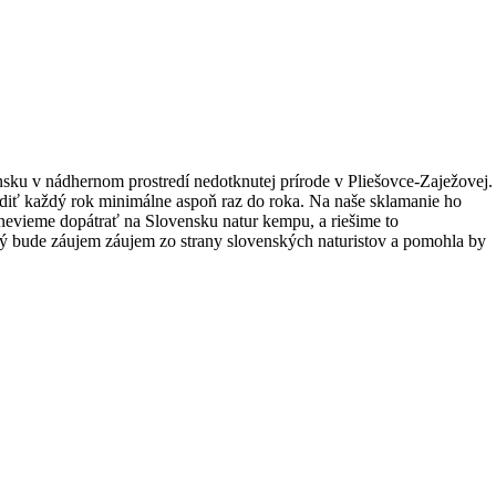
sku v nádhernom prostredí nedotknutej prírode v Pliešovce-Zaježovej.
odiť každý rok minimálne aspoň raz do roka. Na naše sklamanie ho
nevieme dopátrať na Slovensku natur kempu, a riešime to
ký bude záujem záujem zo strany slovenských naturistov a pomohla by