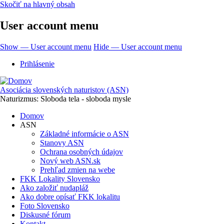
Skočiť na hlavný obsah
User account menu
Show — User account menu
Hide — User account menu
Prihlásenie
Asociácia slovenských naturistov (ASN)
Naturizmus: Sloboda tela - sloboda mysle
Domov
ASN
Základné informácie o ASN
Stanovy ASN
Ochrana osobných údajov
Nový web ASN.sk
Prehľad zmien na webe
FKK Lokality Slovensko
Ako založiť nudapláž
Ako dobre opísať FKK lokalitu
Foto Slovensko
Diskusné fórum
Kontakt