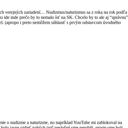
iných verejných zariadení… Nudizmus/naturizmus sa z roka na rok podľa
 to ide inde prečo by to nemalo ísť na SK. Chcelo by to ale aj “správnu”
diel. (apropo i preto nemôžem súhlasiť s prvým odstavcom úvodného
domie o nudizme a naturizme, no napríklad YouTube mi zablokoval na
bolo jasne vidieť nahých (nič neslušné sme nerobili, proste sme boli