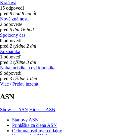
Kráľová
15 odpovedí
pred
8 hod 8 minút
Nové známosti
2 odpovede
pred
5 dní 16 hod
Spolocny cas
0 odpovedí
pred
2 týždne 2 dni
Zoznamka
1 odpoveď
pred
2 týždne 3 dni
Nahá turistika a cyklouristika
9 odpovedí
pred
3 týždne 1 deň
Viac / Pridať inzerát
ASN
Show — ASN
Hide — ASN
Stanovy ASN
Prihláška za člena ASN
Ochrana osobných údajov