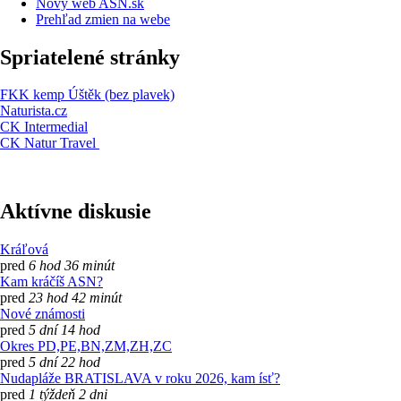
Nový web ASN.sk
Prehľad zmien na webe
Spriatelené stránky
FKK kemp Úštěk (bez plavek)
Naturista.cz
CK Intermedial
CK Natur Travel
Aktívne diskusie
Kráľová
pred
6 hod 36 minút
Kam kráčíš ASN?
pred
23 hod 42 minút
Nové známosti
pred
5 dní 14 hod
Okres PD,PE,BN,ZM,ZH,ZC
pred
5 dní 22 hod
Nudapláže BRATISLAVA v roku 2026, kam ísť?
pred
1 týždeň 2 dni