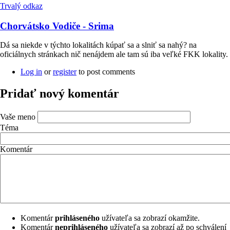
Trvalý odkaz
Chorvátsko Vodiče - Srima
Dá sa niekde v týchto lokalitách kúpať sa a slniť sa nahý? na
oficiálnych stránkach nič nenájdem ale tam sú iba veľké FKK lokality.
Log in
or
register
to post comments
Pridať nový komentár
Vaše meno
Téma
Komentár
Komentár
prihláseného
užívateľa sa zobrazí okamžite.
Komentár
neprihláseného
užívateľa sa zobrazí až po schválení