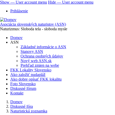
Skočiť
Show — User account menu
Hide — User account menu
na
User
Prihlásenie
hlavný
account
obsah
menu
Asociácia slovenských naturistov (ASN)
Naturizmus: Sloboda tela - sloboda mysle
Domov
ASN
Základné informácie o ASN
Stanovy ASN
Ochrana osobných údajov
Nový web ASN.sk
Prehľad zmien na webe
FKK Lokality Slovensko
Ako založiť nudapláž
Ako dobre opísať FKK lokalitu
Foto Slovensko
Diskusné fórum
Kontakt
Domov
Diskusné fóra
Omrvinka
Naturistická zoznamka