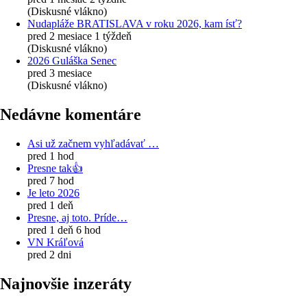
(Diskusné vlákno)
Nudapláže BRATISLAVA v roku 2026, kam ísť?
pred 2 mesiace 1 týždeň
(Diskusné vlákno)
2026 Guláška Senec
pred 3 mesiace
(Diskusné vlákno)
Nedávne komentáre
Asi už začnem vyhľadávať …
pred 1 hod
Presne tak👍
pred 7 hod
Je leto 2026
pred 1 deň
Presne, aj toto. Príde…
pred 1 deň 6 hod
VN Kráľová
pred 2 dni
Najnovšie inzeráty