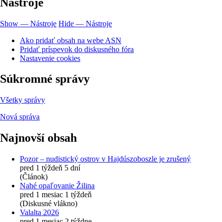
Nástroje
Show — Nástroje
Hide — Nástroje
Ako pridať obsah na webe ASN
Pridať príspevok do diskusného fóra
Nastavenie cookies
Súkromné správy
Všetky správy
Nová správa
Najnovší obsah
Pozor – nudistický ostrov v Hajdúszoboszle je zrušený
pred 1 týždeň 5 dní
(Článok)
Nahé opaľovanie Žilina
pred 1 mesiac 1 týždeň
(Diskusné vlákno)
Valalta 2026
pred 1 mesiac 2 týždne