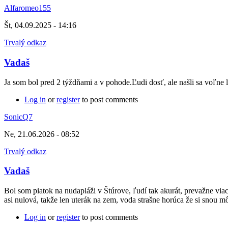
Alfaromeo155
Št, 04.09.2025 - 14:16
Trvalý odkaz
Vadaš
Ja som bol pred 2 týždňami a v pohode.Ľudi dosť, ale našli sa voľne
Log in
or
register
to post comments
SonicQ7
Ne, 21.06.2026 - 08:52
Trvalý odkaz
Vadaš
Bol som piatok na nudapláži v Štúrove, ľudí tak akurát, prevažne viac m
asi nulová, takže len uterák na zem, voda strašne horúca že si snou m
Log in
or
register
to post comments