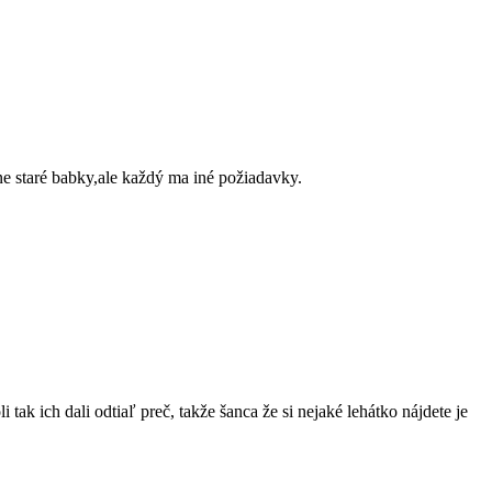
ne staré babky,ale každý ma iné požiadavky.
 tak ich dali odtiaľ preč, takže šanca že si nejaké lehátko nájdete je