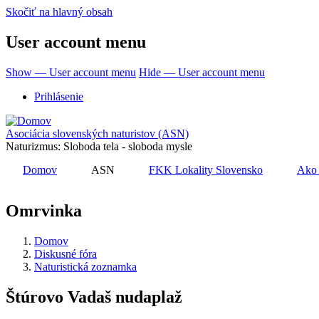
Skočiť na hlavný obsah
User account menu
Show — User account menu
Hide — User account menu
Prihlásenie
Asociácia slovenských naturistov (ASN)
Naturizmus: Sloboda tela - sloboda mysle
Domov
ASN
FKK Lokality Slovensko
Ako 
Omrvinka
Domov
Diskusné fóra
Naturistická zoznamka
Štúrovo Vadaš nudaplaž