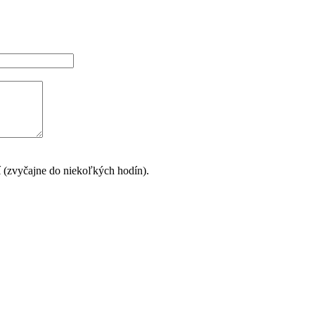
í (zvyčajne do niekoľkých hodín).