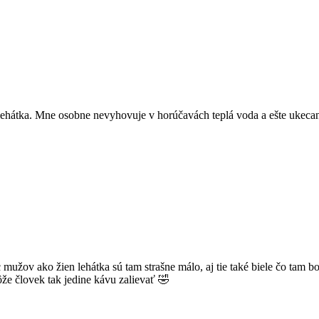
 lehátka. Mne osobne nevyhovuje v horúčavách teplá voda a ešte ukeca
užov ako žien lehátka sú tam strašne málo, aj tie také biele čo tam boli
ôže človek tak jedine kávu zalievať 🤣