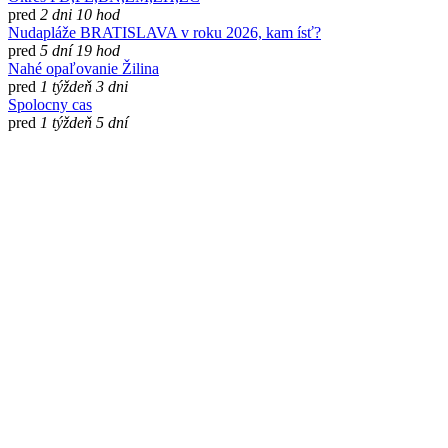
pred
2 dni 10 hod
Nudapláže BRATISLAVA v roku 2026, kam ísť?
pred
5 dní 19 hod
Nahé opaľovanie Žilina
pred
1 týždeň 3 dni
Spolocny cas
pred
1 týždeň 5 dní