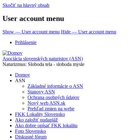
Skočiť na hlavný obsah
User account menu
Show — User account menu
Hide — User account menu
Prihlásenie
Asociácia slovenských naturistov (ASN)
Naturizmus: Sloboda tela - sloboda mysle
Domov
ASN
Základné informácie o ASN
Stanovy ASN
Ochrana osobných údajov
Nový web ASN.sk
Prehľad zmien na webe
FKK Lokality Slovensko
Ako založiť nudapláž
Ako dobre opísať FKK lokalitu
Foto Slovensko
Diskusné fórum