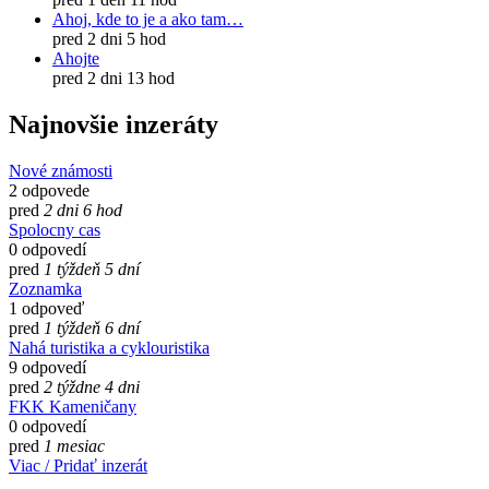
Ahoj, kde to je a ako tam…
pred 2 dni 5 hod
Ahojte
pred 2 dni 13 hod
Najnovšie inzeráty
Nové známosti
2 odpovede
pred
2 dni 6 hod
Spolocny cas
0 odpovedí
pred
1 týždeň 5 dní
Zoznamka
1 odpoveď
pred
1 týždeň 6 dní
Nahá turistika a cyklouristika
9 odpovedí
pred
2 týždne 4 dni
FKK Kameničany
0 odpovedí
pred
1 mesiac
Viac / Pridať inzerát