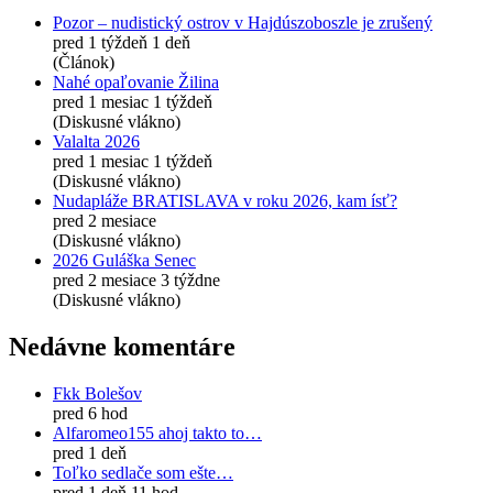
Pozor – nudistický ostrov v Hajdúszoboszle je zrušený
pred 1 týždeň 1 deň
(Článok)
Nahé opaľovanie Žilina
pred 1 mesiac 1 týždeň
(Diskusné vlákno)
Valalta 2026
pred 1 mesiac 1 týždeň
(Diskusné vlákno)
Nudapláže BRATISLAVA v roku 2026, kam ísť?
pred 2 mesiace
(Diskusné vlákno)
2026 Guláška Senec
pred 2 mesiace 3 týždne
(Diskusné vlákno)
Nedávne komentáre
Fkk Bolešov
pred 6 hod
Alfaromeo155 ahoj takto to…
pred 1 deň
Toľko sedlače som ešte…
pred 1 deň 11 hod