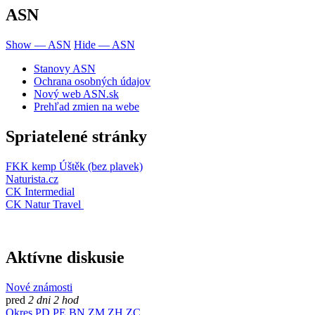
ASN
Show — ASN
Hide — ASN
Stanovy ASN
Ochrana osobných údajov
Nový web ASN.sk
Prehľad zmien na webe
Spriatelené stránky
FKK kemp Úštěk (bez plavek)
Naturista.cz
CK Intermedial
CK Natur Travel
Aktívne diskusie
Nové známosti
pred
2 dni 2 hod
Okres PD,PE,BN,ZM,ZH,ZC