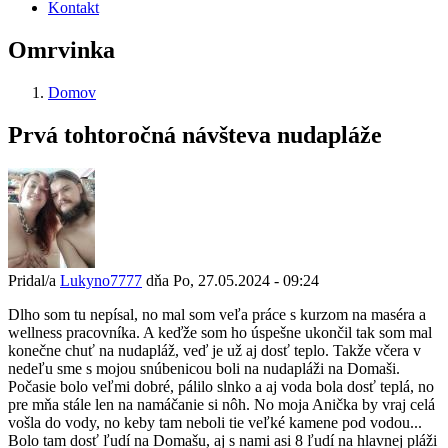
Kontakt
Omrvinka
Domov
Prvá tohtoročná návšteva nudapláže
Pridal/a
Lukyno7777
dňa
Po, 27.05.2024 - 09:24
Dlho som tu nepísal, no mal som veľa práce s kurzom na maséra a
wellness pracovníka. A keďže som ho úspešne ukončil tak som mal
konečne chuť na nudapláž, veď je už aj dosť teplo. Takže včera v
nedeľu sme s mojou snúbenicou boli na nudapláži na Domaši.
Počasie bolo veľmi dobré, pálilo slnko a aj voda bola dosť teplá, no
pre mňa stále len na namáčanie si nôh. No moja Anička by vraj celá
vošla do vody, no keby tam neboli tie veľké kamene pod vodou...
Bolo tam dosť ľudí na Domašu, aj s nami asi 8 ľudí na hlavnej pláži