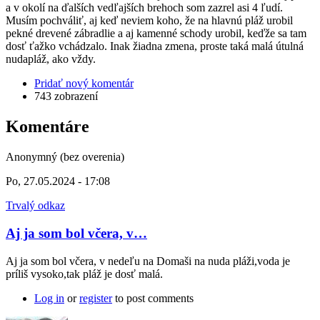
a v okolí na ďalších vedľajších brehoch som zazrel asi 4 ľudí.
Musím pochváliť, aj keď neviem koho, že na hlavnú pláž urobil
pekné drevené zábradlie a aj kamenné schody urobil, keďže sa tam
dosť ťažko vchádzalo. Inak žiadna zmena, proste taká malá útulná
nudapláž, ako vždy.
Pridať nový komentár
743 zobrazení
Komentáre
Anonymný (bez overenia)
Po, 27.05.2024 - 17:08
Trvalý odkaz
Aj ja som bol včera, v…
Aj ja som bol včera, v nedeľu na Domaši na nuda pláži,voda je
príliš vysoko,tak pláž je dosť malá.
Log in
or
register
to post comments