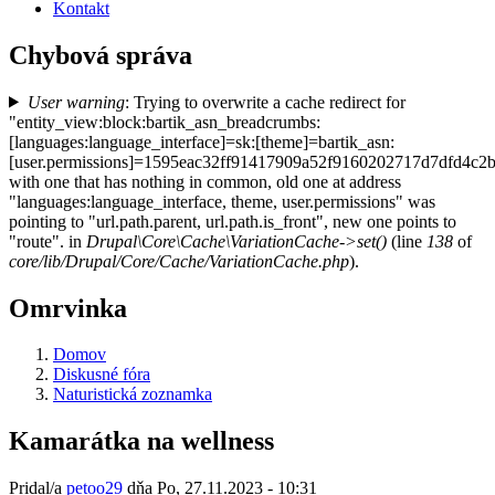
Kontakt
Chybová správa
User warning
: Trying to overwrite a cache redirect for
"entity_view:block:bartik_asn_breadcrumbs:
[languages:language_interface]=sk:[theme]=bartik_asn:
[user.permissions]=1595eac32ff91417909a52f9160202717d7dfd4c
with one that has nothing in common, old one at address
"languages:language_interface, theme, user.permissions" was
pointing to "url.path.parent, url.path.is_front", new one points to
"route". in
Drupal\Core\Cache\VariationCache->set()
(line
138
of
core/lib/Drupal/Core/Cache/VariationCache.php
).
Omrvinka
Domov
Diskusné fóra
Naturistická zoznamka
Kamarátka na wellness
Pridal/a
petoo29
dňa
Po, 27.11.2023 - 10:31