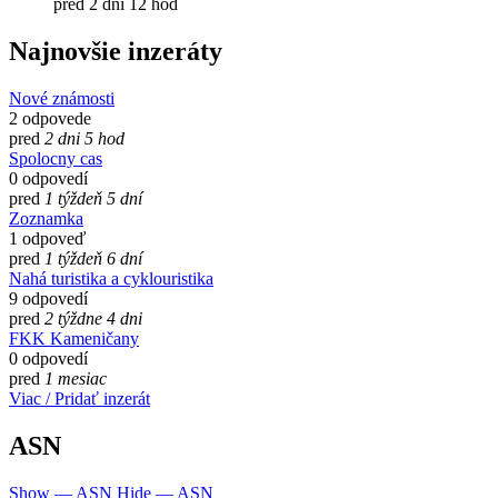
pred 2 dni 12 hod
Najnovšie inzeráty
Nové známosti
2 odpovede
pred
2 dni 5 hod
Spolocny cas
0 odpovedí
pred
1 týždeň 5 dní
Zoznamka
1 odpoveď
pred
1 týždeň 6 dní
Nahá turistika a cyklouristika
9 odpovedí
pred
2 týždne 4 dni
FKK Kameničany
0 odpovedí
pred
1 mesiac
Viac / Pridať inzerát
ASN
Show — ASN
Hide — ASN