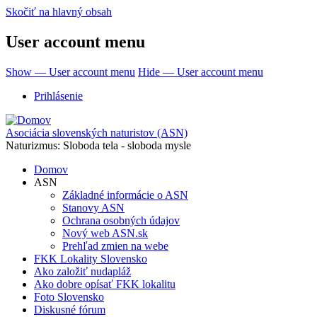
Skočiť na hlavný obsah
User account menu
Show — User account menu
Hide — User account menu
Prihlásenie
Asociácia slovenských naturistov (ASN)
Naturizmus: Sloboda tela - sloboda mysle
Domov
ASN
Základné informácie o ASN
Stanovy ASN
Ochrana osobných údajov
Nový web ASN.sk
Prehľad zmien na webe
FKK Lokality Slovensko
Ako založiť nudapláž
Ako dobre opísať FKK lokalitu
Foto Slovensko
Diskusné fórum