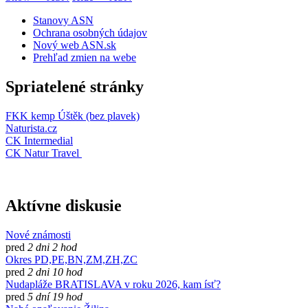
Stanovy ASN
Ochrana osobných údajov
Nový web ASN.sk
Prehľad zmien na webe
Spriatelené stránky
FKK kemp Úštěk (bez plavek)
Naturista.cz
CK Intermedial
CK Natur Travel
Aktívne diskusie
Nové známosti
pred
2 dni 2 hod
Okres PD,PE,BN,ZM,ZH,ZC
pred
2 dni 10 hod
Nudapláže BRATISLAVA v roku 2026, kam ísť?
pred
5 dní 19 hod