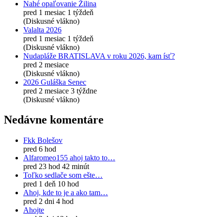
Nahé opaľovanie Žilina
pred 1 mesiac 1 týždeň
(Diskusné vlákno)
Valalta 2026
pred 1 mesiac 1 týždeň
(Diskusné vlákno)
Nudapláže BRATISLAVA v roku 2026, kam ísť?
pred 2 mesiace
(Diskusné vlákno)
2026 Guláška Senec
pred 2 mesiace 3 týždne
(Diskusné vlákno)
Nedávne komentáre
Fkk Bolešov
pred 6 hod
Alfaromeo155 ahoj takto to…
pred 23 hod 42 minút
Toľko sedlače som ešte…
pred 1 deň 10 hod
Ahoj, kde to je a ako tam…
pred 2 dni 4 hod
Ahojte