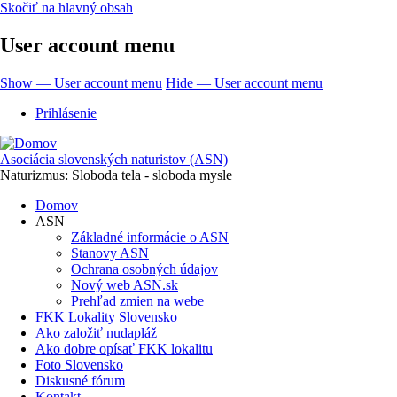
Skočiť na hlavný obsah
User account menu
Show — User account menu
Hide — User account menu
Prihlásenie
Asociácia slovenských naturistov (ASN)
Naturizmus: Sloboda tela - sloboda mysle
Domov
ASN
Základné informácie o ASN
Stanovy ASN
Ochrana osobných údajov
Nový web ASN.sk
Prehľad zmien na webe
FKK Lokality Slovensko
Ako založiť nudapláž
Ako dobre opísať FKK lokalitu
Foto Slovensko
Diskusné fórum
Kontakt