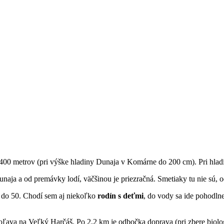
 400 metrov (pri výške hladiny Dunaja v Komárne do 200 cm). Pri hlad
naja a od premávky lodí, väčšinou je priezračná. Smetiaky tu nie sú, odne
nd do 50. Chodí sem aj niekoľko
rodín s deťmi
, do vody sa ide pohodlne
ava na Veľký Harčáš. Po 2,2 km je odbočka doprava (pri zbere biolog