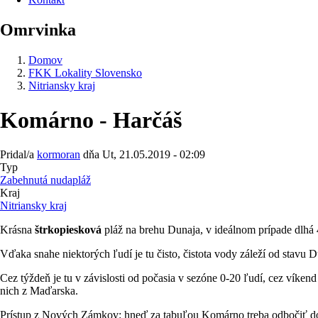
Omrvinka
Domov
FKK Lokality Slovensko
Nitriansky kraj
Komárno - Harčáš
Pridal/a
kormoran
dňa
Ut, 21.05.2019 - 02:09
Typ
Zabehnutá nudapláž
Kraj
Nitriansky kraj
Krásna
štrkopiesková
pláž na brehu Dunaja, v ideálnom prípade dlhá
Vďaka snahe niektorých ľudí je tu čisto, čistota vody záleží od stavu Du
Cez týždeň je tu v závislosti od počasia v sezóne 0-20 ľudí, cez víke
nich z Maďarska.
Prístup z Nových Zámkov: hneď za tabuľou Komárno treba odbočiť doľ