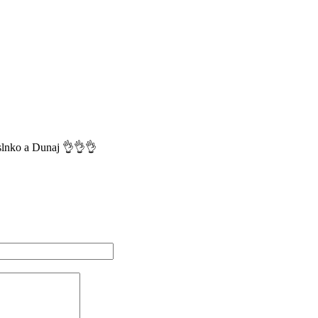
i slnko a Dunaj 👌👌👌