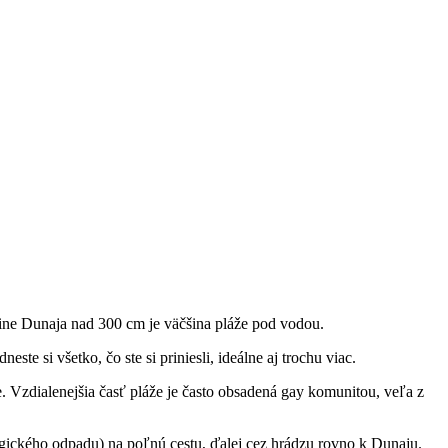
ine Dunaja nad 300 cm je väčšina pláže pod vodou.
ste si všetko, čo ste si priniesli, ideálne aj trochu viac.
. Vzdialenejšia časť pláže je často obsadená gay komunitou, veľa z
ického odpadu) na poľnú cestu, ďalej cez hrádzu rovno k Dunaju.