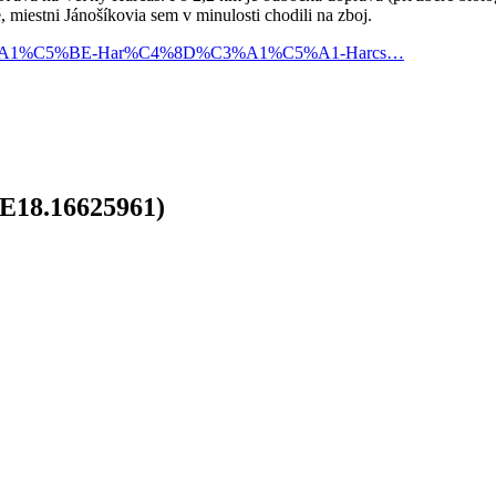
, miestni Jánošíkovia sem v minulosti chodili na zboj.
l%C3%A1%C5%BE-Har%C4%8D%C3%A1%C5%A1-Harcs…
E18.16625961)