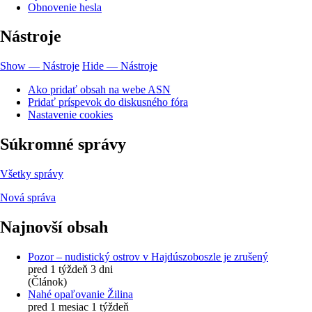
Obnovenie hesla
Nástroje
Show — Nástroje
Hide — Nástroje
Ako pridať obsah na webe ASN
Pridať príspevok do diskusného fóra
Nastavenie cookies
Súkromné správy
Všetky správy
Nová správa
Najnovší obsah
Pozor – nudistický ostrov v Hajdúszoboszle je zrušený
pred 1 týždeň 3 dni
(Článok)
Nahé opaľovanie Žilina
pred 1 mesiac 1 týždeň