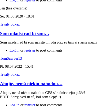
Log in
or
register
to post comments
Jan (bez overenia)
So, 01.08.2020 - 18:01
Trvalý odkaz
Som mladsi rad bi som…
Som mladsi rad bi som navstivil nuda plaz su tam aj starsie muzi?
Log in
or
register
to post comments
TomSawyer13
Pi, 08.07.2022 - 15:41
Trvalý odkaz
Ahojte, nemá niekto náhodou…
Ahojte, nemá niekto náhodou GPS súradnice tejto pláže?
EDIT: Sorry, veď tu sú, bol som slepý. :)
Log in
or
register
to post comments