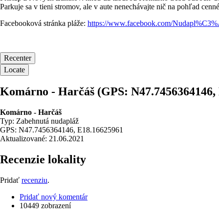
Parkuje sa v tieni stromov, ale v aute nenechávajte nič na pohľad cenné
Facebooková stránka pláže:
https://www.facebook.com/Nudap
Recenter
Locate
Komárno - Harčáš (GPS: N47.7456364146, 
Komárno - Harčáš
Typ: Zabehnutá nudapláž
GPS: N47.7456364146, E18.16625961
Aktualizované: 21.06.2021
Recenzie lokality
Pridať
recenziu
.
Pridať nový komentár
10449 zobrazení