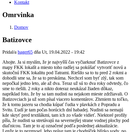
Kontakt
Omrvinka
Domov
Batizovce
Pridal/a
bager65
dňa
Ut, 19.04.2022 - 19:42
Ahojte. Ja si myslím, že je najvyšší čas vyčiarknuť Batizovce z
mapy FKK lokalít a miesto toho radšej sa pokúšať vytvoriť novú a
skutočnú FKK lokalitu pod Tatrami. Riešilo sa to tu pred 2 rokmi a
dohodli sme sa, že sa to preskúma. Nechcel som byť zlý, tak som
nepočkal jedno leto, ale až dva. Teraz už sú to dva roky odvtedy, čo
sme to riešili. 2 roky a nikto doteraz neukázal žiaden dôkaz,
napríklad foto, že by sa tam nudisti na nejakom mieste zdržiavali. O
Batizovciach ja už som písal viacero komentárov. Zhrniem tu toľko,
že k tomu jazeru sa chodia kúpať ľudia v plavkách z Popradu a
Svitu. Ľudí je tam počas horúcich dní habadej. Nudisti sa nemajú
kde skryť pred textilákmi, tam ich zo všade vidieť. Niektoré profily
píšu, že nudisti sa stretávajú na severnejšej strane vodnej plochy pod
diaľnicou. Tam je to aj označené podľa poslednej aktualizácie.
Lenže je to nezmysel, lebo práve tam je chodníček blízko vody, po