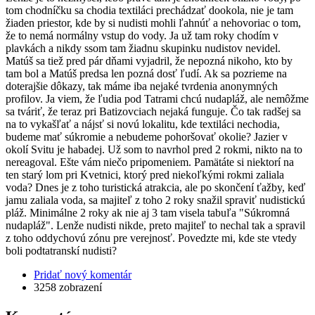
tom chodníčku sa chodia textiláci prechádzať dookola, nie je tam
žiaden priestor, kde by si nudisti mohli ľahnúť a nehovoriac o tom,
že to nemá normálny vstup do vody. Ja už tam roky chodím v
plavkách a nikdy ssom tam žiadnu skupinku nudistov nevidel.
Matúš sa tiež pred pár dňami vyjadril, že nepozná nikoho, kto by
tam bol a Matúš predsa len pozná dosť ľudí. Ak sa pozrieme na
doterajšie dôkazy, tak máme iba nejaké tvrdenia anonymných
profilov. Ja viem, že ľudia pod Tatrami chcú nudapláž, ale nemôžme
sa tváriť, že teraz pri Batizovciach nejaká funguje. Čo tak radšej sa
na to vykašľať a nájsť si novú lokalitu, kde textiláci nechodia,
budeme mať súkromie a nebudeme pohoršovať okolie? Jazier v
okolí Svitu je habadej. Už som to navrhol pred 2 rokmi, nikto na to
nereagoval. Ešte vám niečo pripomeniem. Pamätáte si niektorí na
ten starý lom pri Kvetnici, ktorý pred niekoľkými rokmi zaliala
voda? Dnes je z toho turistická atrakcia, ale po skončení ťažby, keď
jamu zaliala voda, sa majiteľ z toho 2 roky snažil spraviť nudistickú
pláž. Minimálne 2 roky ak nie aj 3 tam visela tabuľa "Súkromná
nudapláž". Lenže nudisti nikde, preto majiteľ to nechal tak a spravil
z toho oddychovú zónu pre verejnosť. Povedzte mi, kde ste vtedy
boli podtatranskí nudisti?
Pridať nový komentár
3258 zobrazení