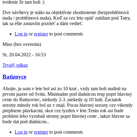
tvrdenie že tam boli :)
Dve návštevy je málo na objektívne zhodnotenie (bezproblémová
nuda / problémová nuda). Keď za cez leto opäť zatúlam pod Tatry,
tak sa ešte zastavím pozrieť a dám vedieť.
Log in
or
register
to post comments
Miso (bez overenia)
St, 20.04.2022 - 16:53
Trvalý odkaz
Batizovce
Ahojte, ja som v lete bol asi zo 10 krat , vzdy tam boli nudisti na
prvom jazere od Svitu. Minimalne pod dialnicou resp popri hlavnej
ceste do Batizoviec, niekedy 2-3 ,niekedy aj 10 ludi. Zaciatok
sezony minuly rok bol uz v maji. Pocas hlavnej sezony cez vikendy
preplnene plavkacmi, skor cez tyzden v lete.Tento rok asi bude
problem lebo vyrubali stromy popri hlavnej ceste , takze hlavne sa
bude dat pod dialnicou..
Log in
or
register
to post comments