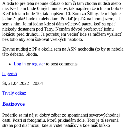
A teda to pre teba nebude dôkaz o tom či tam chodia nudisti alebo
nie. Keď tam bude 0 iných nudistov, tak napíšem že ich tam bolo 0
Keď ich tam bude 10, tak napíšem 10. Som zo Žiliny. Je mi úplne
jedno či pláž bude tu alebo tam. Pokiaľ je pláž na inom jazere, tak
sem s ním. Je mi jedno kde si dám výletovú pauzu keď sa opäť
niekedy dostanem pod Tatry. Nemám dôvod preferovať jednu
lokáciu pred druhou. Ja potrebujem vedieť kde sa môžem vyzliecť
bez toho aby som šokoval všetkých naokolo.
Zjavne nudisti z PP a okolia sem na ASN nechodia (to by tu nebola
táto debata). Škoda.
Log in
or
register
to post comments
bager65
Št, 21.04.2022 - 20:04
Trvalý odkaz
Batizovce
Podarilo sa mi nájsť dobrý záber zo spomínanej severovýchodnej
časti. Pozri si fotografiu, ktorú prikladám dole. Toto je tá severná
strana pod diaľnicou, kde si videl naháčov a kde máš blízko