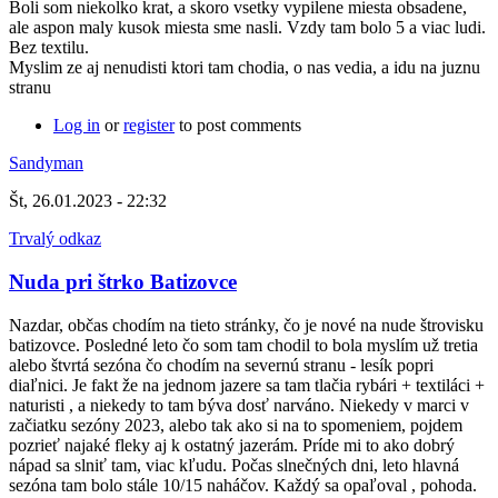
Boli som niekolko krat, a skoro vsetky vypilene miesta obsadene,
ale aspon maly kusok miesta sme nasli. Vzdy tam bolo 5 a viac ludi.
Bez textilu.
Myslim ze aj nenudisti ktori tam chodia, o nas vedia, a idu na juznu
stranu
Log in
or
register
to post comments
Sandyman
Št, 26.01.2023 - 22:32
Trvalý odkaz
Nuda pri štrko Batizovce
Nazdar, občas chodím na tieto stránky, čo je nové na nude štrovisku
batizovce. Posledné leto čo som tam chodil to bola myslím už tretia
alebo štvrtá sezóna čo chodím na severnú stranu - lesík popri
diaľnici. Je fakt že na jednom jazere sa tam tlačia rybári + textiláci +
naturisti , a niekedy to tam býva dosť narváno. Niekedy v marci v
začiatku sezóny 2023, alebo tak ako si na to spomeniem, pojdem
pozrieť najaké fleky aj k ostatný jazerám. Príde mi to ako dobrý
nápad sa slniť tam, viac kľudu. Počas slnečných dni, leto hlavná
sezóna tam bolo stále 10/15 naháčov. Každý sa opaľoval , pohoda.