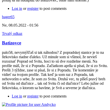
pridaj sa na nudapláž do Batizoviec, bude nám smelšie:)
Log in
or
register
to post comments
bager65
Ne, 08.05.2022 - 01:56
Trvalý odkaz
Batizovce
palo58, nevymýšľaš si tak náhodou? Z popradskej stanice je to na
štrkovisko riadne ďaleko. Už minule som si všimol, že nevieš
rozoznať Poprad od Svitu, hoci to sú dve rozdielne mestá. Na
profile máš, že si z Popradu. Začiatkom apríla si písal, že si zo Svitu.
Prešli 3 týždne, zase si písal, že si z Popradu. Tie komentáre je
vidieť na tvojom profile. Tak keď ja som raz z Popradu, tak
nehovorím o sebe, že som zo Svitu. Druhá vec, tu píšeš pravý breh
od Svitu od diaľnice .. tak od Svitu či od diaľnice? Lebo južne od
štrkoviska, o ktorom sa bavíme, je Svit a severne je diaľnica.
Log in
or
register
to post comments