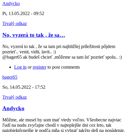
Andycko
Pi, 13.05.2022 - 09:52
Trvalý odkaz
No, vyzerá to tak , že sa…
No, vyzerá to tak , že sa tam pri najbližšej príležitosti pôjdem
pozrieť.. venit, vidit, lavit.. :)
@bager65 ak budeš chcieť ,môžeme sa tam ísť pozrieť spolu.. :)
Log in
or
register
to post comments
bager65
So, 14.05.2022 - 17:52
Trvalý odkaz
Andycko
Môžme, ale musel by som mať vtedy voľno. Všeobecne najviac
ľudí na nudu zvyčajne chodí v najteplejšie dni cez leto, tak
najobjektívnejšie je podľa mňa si vybrať takýto deň na posúdenie.