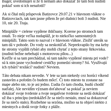
Bager, uvedomuješ si že ti nemam ako dokázať že tam boli nudisti
pokiaľ som si ich nenafotil?
Ak si čítal môj príspevok Batizovce 29.07.21 v hlavnom vlákne o
Batizovciach, tak tam jasne píšem že pri dialnici boli 3 nudisti. Nie
10, nie 20. Traja.
Minipláže = cielene vypílene ihličnany. Korene po stromoch tam
ostali. To nieje veľka nudapláž, je to niekoľko samostatných
minipláži. Takto som to nazval i v hlavnom vlákne. Zložiť uterák sa
tam dá v pohode. Do vody sa neskotúľaš. Neprekvapilo by ma keby
tie stromy vypílili rybári aby mohli chytať z tejto strany štrkoviska.
(nudisti bežne nebehajú s motorovou pílou...)
Keďže si sa tam prechádzal, sú tam takéto vypílené miesta pri vode?
sú k nim jasne vychodené cestičky pomedzi stromy? Sú. Využívajú
ich rybári? texiláci? nudisti? Neviem.
Táto debata nikam nevedie. V lete sa tam niekedy cez horúci víkend
zastavím a pofotím čo budem môcť. Či toto miesto tu zostane na
mape alebo nie, to je asi jedno. Ľudia čo tam chodia, budú chodiť
naďalej. Ale nevidím význam doťahovať sa pokiaľ ja neviem
dokázať svoje tvrdenie a tvoje negatívne tvrdenie sa nedá dokázať
už iba s princípu (nedokážeš že sa niečo nestalo, musí sa dokazovať
že sa niečo stalo). Rozbehne sa sezóna, možno sa tu objaví niekto z
miestnych a dodá svoje fotky z pláže.