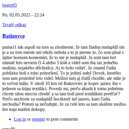
bager65
Po, 02.05.2022 - 22:24
Trvalý odkaz
Batizovce
puma11 tak aspoň na tom sa zhodneme, že tam žiadna nudapláž nie
je a na tom mieste ani nikdy nebola a to je presne to, čo som písal v
úplne hornom komentári, že to nie je nudapláž. Ja som tam bol
minulé leto neviem či 4 alebo 5 krát a videl som iba raz jedného
nudistu, nejakého dôchodcu. Aj to bolo vidieť, že ostatní ľudia
poblízku boli z toho pohoršení. To je jediný nahý človek, ktorého
som tam posledné leto videl. Možno tam aj ďalší chodíte, ale stále je
to veľmi málo. V okolí 10 km od Batizoviec je kopec jazier, iba v
jednom sa kúpu textiláci. Povedz mi, prečo akurát k tomu jednému
chcete silou mocou chodiť a sa tam holí pred textilákmi pretŕčať?
Prečo nechcete za nudapláž hociktoré iné jazero, kam ľudia
nechodia? Potom sa nečudujte, že za celé leto sa tam ukážete možno
len traja nudisti dokopy.
Log in
or
register
to post comments
cora48