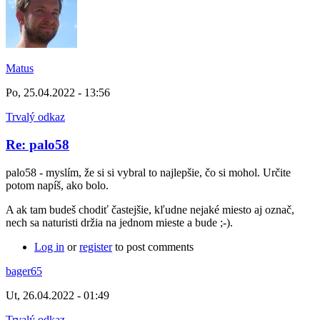
Matus
Po, 25.04.2022 - 13:56
Trvalý odkaz
Re: palo58
palo58 - myslím, že si si vybral to najlepšie, čo si mohol. Určite
potom napíš, ako bolo.
A ak tam budeš chodiť častejšie, kľudne nejaké miesto aj označ,
nech sa naturisti držia na jednom mieste a bude ;-).
Log in
or
register
to post comments
bager65
Ut, 26.04.2022 - 01:49
Trvalý odkaz