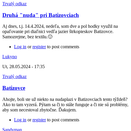
Trvalý odkaz
Druhá "nuda" pri Batizovciach
Aj dnes, t.j. 14.4.2024, nedeľa, som dve a pol hodky využil na
opaľovanie pri diaľnici vedľa jazier štrkopieskov Batizovce.
Samozrejme, bez textilu.🙂
Log in
or
register
to post comments
Lukyno
Ut, 28.05.2024 - 17:35
Trvalý odkaz
Batizovce
Ahojte, boli ste už niekto na nudaplazi v Batizovciach tento týždeň?
Ako to tam vyzerá. Pýtam sa či to stále funguje a či nie sú problémy,
aby som necestoval zbytočne. Ďakujem.
Log in
or
register
to post comments
Sandyman