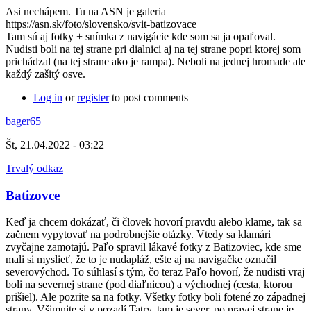
Asi nechápem. Tu na ASN je galeria
https://asn.sk/foto/slovensko/svit-batizovace
Tam sú aj fotky + snímka z navigácie kde som sa ja opaľoval.
Nudisti boli na tej strane pri dialnici aj na tej strane popri ktorej som
prichádzal (na tej strane ako je rampa). Neboli na jednej hromade ale
každý zašitý osve.
Log in
or
register
to post comments
bager65
Št, 21.04.2022 - 03:22
Trvalý odkaz
Batizovce
Keď ja chcem dokázať, či človek hovorí pravdu alebo klame, tak sa
začnem vypytovať na podrobnejšie otázky. Vtedy sa klamári
zvyčajne zamotajú. Paľo spravil lákavé fotky z Batizoviec, kde sme
mali si myslieť, že to je nudapláž, ešte aj na navigačke označil
severovýchod. To súhlasí s tým, čo teraz Paľo hovorí, že nudisti vraj
boli na severnej strane (pod diaľnicou) a východnej (cesta, ktorou
prišiel). Ale pozrite sa na fotky. Všetky fotky boli fotené zo západnej
strany. Všimnite si v pozadí Tatry, tam je sever, po pravej strane je