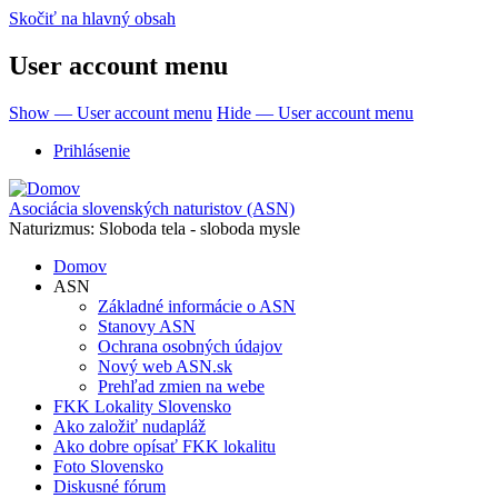
Skočiť na hlavný obsah
User account menu
Show — User account menu
Hide — User account menu
Prihlásenie
Asociácia slovenských naturistov (ASN)
Naturizmus: Sloboda tela - sloboda mysle
Domov
ASN
Základné informácie o ASN
Stanovy ASN
Ochrana osobných údajov
Nový web ASN.sk
Prehľad zmien na webe
FKK Lokality Slovensko
Ako založiť nudapláž
Ako dobre opísať FKK lokalitu
Foto Slovensko
Diskusné fórum