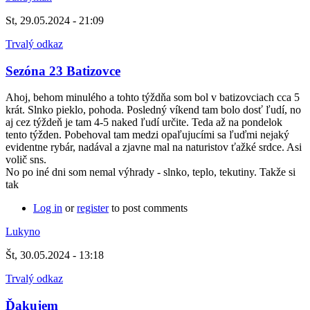
St, 29.05.2024 - 21:09
Trvalý odkaz
Sezóna 23 Batizovce
Ahoj, behom minulého a tohto týždňa som bol v batizovciach cca 5
krát. Slnko pieklo, pohoda. Posledný víkend tam bolo dosť ľudí, no
aj cez týždeň je tam 4-5 naked ľudí určite. Teda až na pondelok
tento týžden. Pobehoval tam medzi opaľujucími sa ľuďmi nejaký
evidentne rybár, nadával a zjavne mal na naturistov ťažké srdce. Asi
volič sns.
No po iné dni som nemal výhrady - slnko, teplo, tekutiny. Takže si
tak
Log in
or
register
to post comments
Lukyno
Št, 30.05.2024 - 13:18
Trvalý odkaz
Ďakujem