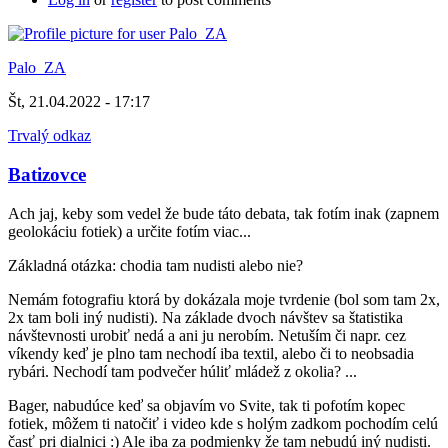
Palo_ZA
Št, 21.04.2022 - 17:17
Trvalý odkaz
Batizovce
Ach jaj, keby som vedel že bude táto debata, tak fotím inak (zapnem
geolokáciu fotiek) a určite fotím viac...
Základná otázka: chodia tam nudisti alebo nie?
Nemám fotografiu ktorá by dokázala moje tvrdenie (bol som tam 2x,
2x tam boli iný nudisti). Na základe dvoch návštev sa štatistika
návštevnosti urobiť nedá a ani ju nerobím. Netuším či napr. cez
víkendy keď je plno tam nechodí iba textil, alebo či to neobsadia
rybári. Nechodí tam podvečer húliť mládež z okolia? ...
Bager, nabudúce keď sa objavím vo Svite, tak ti pofotím kopec
fotiek, môžem ti natočiť i video kde s holým zadkom pochodím celú
časť pri dialnici :) Ale iba za podmienky že tam nebudú iný nudisti.