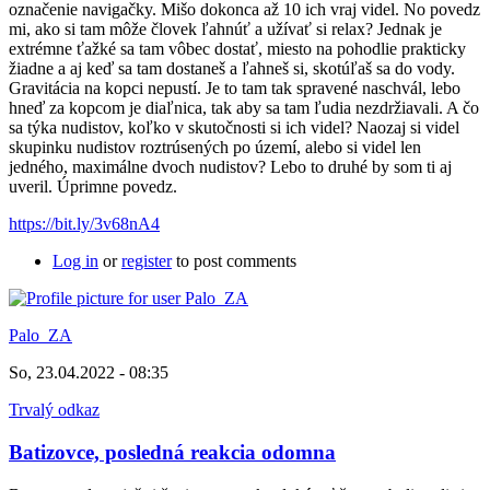
označenie navigačky. Mišo dokonca až 10 ich vraj videl. No povedz
mi, ako si tam môže človek ľahnúť a užívať si relax? Jednak je
extrémne ťažké sa tam vôbec dostať, miesto na pohodlie prakticky
žiadne a aj keď sa tam dostaneš a ľahneš si, skotúľaš sa do vody.
Gravitácia na kopci nepustí. Je to tam tak spravené naschvál, lebo
hneď za kopcom je diaľnica, tak aby sa tam ľudia nezdržiavali. A čo
sa týka nudistov, koľko v skutočnosti si ich videl? Naozaj si videl
skupinku nudistov roztrúsených po území, alebo si videl len
jedného, maximálne dvoch nudistov? Lebo to druhé by som ti aj
uveril. Úprimne povedz.
https://bit.ly/3v68nA4
Log in
or
register
to post comments
Palo_ZA
So, 23.04.2022 - 08:35
Trvalý odkaz
Batizovce, posledná reakcia odomna