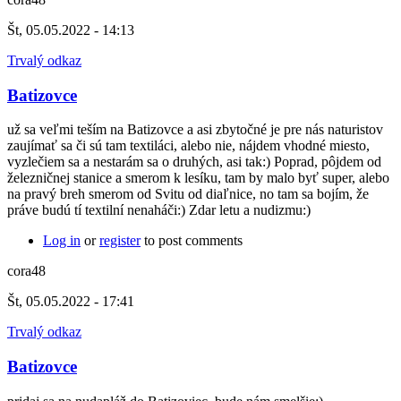
Št, 05.05.2022 - 14:13
Trvalý odkaz
Batizovce
už sa veľmi teším na Batizovce a asi zbytočné je pre nás naturistov
zaujímať sa či sú tam textiláci, alebo nie, nájdem vhodné miesto,
vyzlečiem sa a nestarám sa o druhých, asi tak:) Poprad, pôjdem od
železničnej stanice a smerom k lesíku, tam by malo byť super, alebo
na pravý breh smerom od Svitu od diaľnice, no tam sa bojím, že
práve budú tí textilní nenaháči:) Zdar letu a nudizmu:)
Log in
or
register
to post comments
cora48
Št, 05.05.2022 - 17:41
Trvalý odkaz
Batizovce