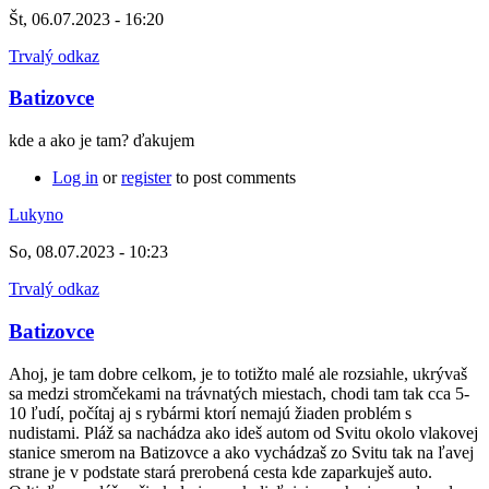
Št, 06.07.2023 - 16:20
Trvalý odkaz
Batizovce
kde a ako je tam? ďakujem
Log in
or
register
to post comments
Lukyno
So, 08.07.2023 - 10:23
Trvalý odkaz
Batizovce
Ahoj, je tam dobre celkom, je to totižto malé ale rozsiahle, ukrývaš
sa medzi stromčekami na trávnatých miestach, chodi tam tak cca 5-
10 ľudí, počítaj aj s rybármi ktorí nemajú žiaden problém s
nudistami. Pláž sa nachádza ako ideš autom od Svitu okolo vlakovej
stanice smerom na Batizovce a ako vychádzaš zo Svitu tak na ľavej
strane je v podstate stará prerobená cesta kde zaparkuješ auto.