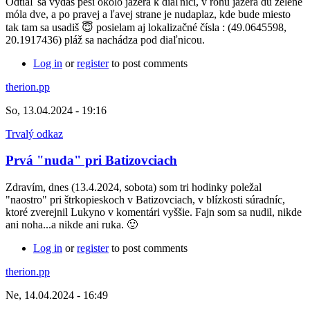
Odtiaľ sa vydáš peši okolo jazera k diaľnici, v rohu jazera du zelene
móla dve, a po pravej a ľavej strane je nudaplaz, kde bude miesto
tak tam sa usadiš 😇 posielam aj lokalizačné čísla : (49.0645598,
20.1917436) pláž sa nachádza pod diaľnicou.
Log in
or
register
to post comments
therion.pp
So, 13.04.2024 - 19:16
Trvalý odkaz
Prvá "nuda" pri Batizovciach
Zdravím, dnes (13.4.2024, sobota) som tri hodinky poležal
"naostro" pri štrkopieskoch v Batizovciach, v blízkosti súradníc,
ktoré zverejnil Lukyno v komentári vyššie. Fajn som sa nudil, nikde
ani noha...a nikde ani ruka. 🙂
Log in
or
register
to post comments
therion.pp
Ne, 14.04.2024 - 16:49