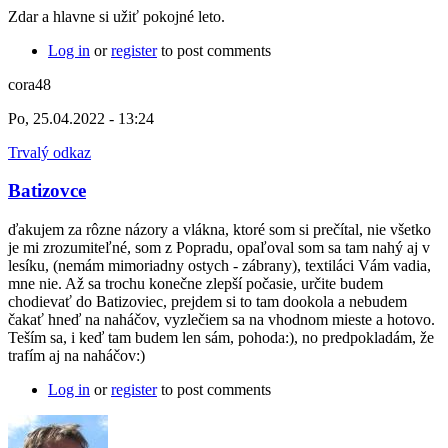
Zdar a hlavne si užiť pokojné leto.
Log in
or
register
to post comments
cora48
Po, 25.04.2022 - 13:24
Trvalý odkaz
Batizovce
ďakujem za rôzne názory a vlákna, ktoré som si prečítal, nie všetko
je mi zrozumiteľné, som z Popradu, opaľoval som sa tam nahý aj v
lesíku, (nemám mimoriadny ostych - zábrany), textiláci Vám vadia,
mne nie. Až sa trochu konečne zlepší počasie, určite budem
chodievať do Batizoviec, prejdem si to tam dookola a nebudem
čakať hneď na naháčov, vyzlečiem sa na vhodnom mieste a hotovo.
Teším sa, i keď tam budem len sám, pohoda:), no predpokladám, že
trafím aj na naháčov:)
Log in
or
register
to post comments