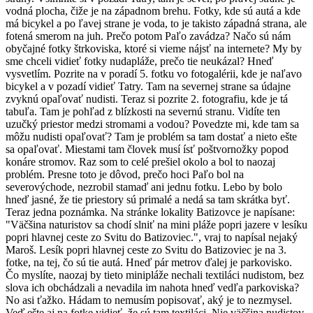
vodná plocha, čiže je na západnom brehu. Fotky, kde sú autá a kde
má bicykel a po ľavej strane je voda, to je takisto západná strana, ale
fotená smerom na juh. Prečo potom Paľo zavádza? Načo sú nám
obyčajné fotky štrkoviska, ktoré si vieme nájsť na internete? My by
sme chceli vidieť fotky nudapláže, prečo tie neukázal? Hneď
vysvetlím. Pozrite na v poradí 5. fotku vo fotogalérii, kde je naľavo
bicykel a v pozadí vidieť Tatry. Tam na severnej strane sa údajne
zvyknú opaľovať nudisti. Teraz si pozrite 2. fotografiu, kde je tá
tabuľa. Tam je pohľad z blízkosti na severnú stranu. Vidíte ten
uzučký priestor medzi stromami a vodou? Povedzte mi, kde tam sa
môžu nudisti opaľovať? Tam je problém sa tam dostať a nieto ešte
sa opaľovať. Miestami tam človek musí ísť poštvornožky popod
konáre stromov. Raz som to celé prešiel okolo a bol to naozaj
problém. Presne toto je dôvod, prečo hoci Paľo bol na
severovýchode, nezrobil stamaď ani jednu fotku. Lebo by bolo
hneď jasné, že tie priestory sú primalé a nedá sa tam skrátka byť.
Teraz jedna poznámka. Na stránke lokality Batizovce je napísane:
"Väčšina naturistov sa chodí slniť na mini pláže popri jazere v lesíku
popri hlavnej ceste zo Svitu do Batizoviec.", vraj to napísal nejaký
Maroš. Lesík popri hlavnej ceste zo Svitu do Batizoviec je na 3.
fotke, na tej, čo sú tie autá. Hneď pár metrov ďalej je parkovisko.
Čo myslíte, naozaj by tieto minipláže nechali textiláci nudistom, bez
slova ich obchádzali a nevadila im nahota hneď vedľa parkoviska?
No asi ťažko. Hádam to nemusím popisovať, aký je to nezmysel.
Veď ešte aj na fotke vidieť, že sú tam textiláci. Nie väčšina nudistov