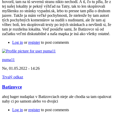
hovoril, tam na tú severnú stranu nikto nechodí. A tí, čo tu píšu, že z
tej našej lokality je pekný výhľad na Tatry, tak to len skopírovali
myšlienku zo stránky vypadni.sk, lebo to presne tam píšu o druhom
jazere. Takže ja mám veľké pochybnosti, že nielenže by tam autori
tých pochybných komentárov sa nudili s nudistami, ale že tam aj
vôbec boli, len skopírovali texty po iných stránkach a nevšimli si, že
tam je rozdielna lokalita. Veď posúďte sami, že Batizovce sú od
začiatku veľmi diskutabilné a naša mapka je iná ako všetky ostatné.
Log in
or
register
to post comments
puma11
Ne, 01.05.2022 - 14:26
Trvalý odkaz
Batizovce
ahoj bager nudaplaz v Batizovciach nieje ale chodia sa tam opalovat
nahy ci po samom alebo vo dvojici
Log in
or
register
to post comments