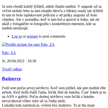
Ja som chodil každý týždeň, nikde žiadni nudisti. V auguste už sa
veľmi nedalo lebo sa tam utopilo dievča z blízkej osady tak týždeň
to tam to bolo opáskované políciou a od polky augusta už bolo
chladno. Ale v poriadku, keď si tam bol a spravil si fotky, tak mi
ukáž z fotogalérie tú fotografiu s konkrétnym miestom, kde sa
nudisti stretávajú.
Log in
or
register
to post comments
Palo_ZA
St, 20.04.2022 - 16:38
Trvalý odkaz
Batizovce
Fotil som počas prvej návštevy. Keď som prišiel, tak tam nudisti ešte
neboli. Keď došli ďalší ľudia, foťák išiel do batohu. Časť fotiek je tu
na ASN v galérii. Počas druhej návštevy som foťák z batohu
nevyťahoval vôbec lebo už sa ľudia slnili.
Lokalita teda nafotená je, ovšem bez nudistov. Tu je iba moje