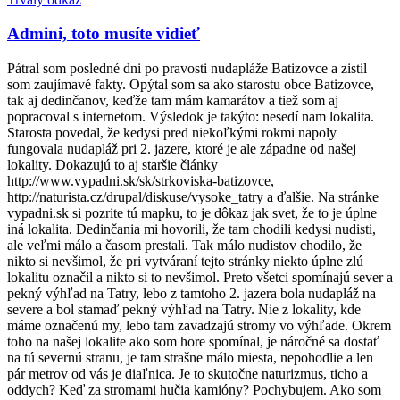
Admini, toto musíte vidieť
Pátral som posledné dni po pravosti nudapláže Batizovce a zistil
som zaujímavé fakty. Opýtal som sa ako starostu obce Batizovce,
tak aj dedinčanov, keďže tam mám kamarátov a tiež som aj
popracoval s internetom. Výsledok je takýto: nesedí nam lokalita.
Starosta povedal, že kedysi pred niekoľkými rokmi napoly
fungovala nudapláž pri 2. jazere, ktoré je ale západne od našej
lokality. Dokazujú to aj staršie články
http://www.vypadni.sk/sk/strkoviska-batizovce,
http://naturista.cz/drupal/diskuse/vysoke_tatry a ďalšie. Na stránke
vypadni.sk si pozrite tú mapku, to je dôkaz jak svet, že to je úplne
iná lokalita. Dedinčania mi hovorili, že tam chodili kedysi nudisti,
ale veľmi málo a časom prestali. Tak málo nudistov chodilo, že
nikto si nevšimol, že pri vytváraní tejto stránky niekto úplne zlú
lokalitu označil a nikto si to nevšimol. Preto všetci spomínajú sever a
pekný výhľad na Tatry, lebo z tamtoho 2. jazera bola nudapláž na
severe a bol stamaď pekný výhľad na Tatry. Nie z lokality, kde
máme označenú my, lebo tam zavadzajú stromy vo výhľade. Okrem
toho na našej lokalite ako som hore spomínal, je náročné sa dostať
na tú severnú stranu, je tam strašne málo miesta, nepohodlie a len
pár metrov od vás je diaľnica. Je to skutočne naturizmus, ticho a
oddych? Keď za stromami hučia kamióny? Pochybujem. Ako som