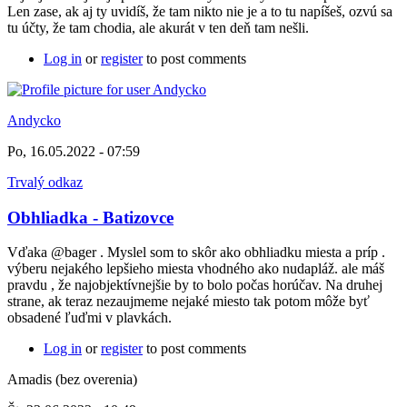
Len zase, ak aj ty uvidíš, že tam nikto nie je a to tu napíšeš, ozvú sa
tu účty, že tam chodia, ale akurát v ten deň tam nešli.
Log in
or
register
to post comments
Andycko
Po, 16.05.2022 - 07:59
Trvalý odkaz
Obhliadka - Batizovce
Vďaka @bager . Myslel som to skôr ako obhliadku miesta a príp .
výberu nejakého lepšieho miesta vhodného ako nudapláž. ale máš
pravdu , že najobjektívnejšie by to bolo počas horúčav. Na druhej
strane, ak teraz nezaujmeme nejaké miesto tak potom môže byť
obsadené ľuďmi v plavkách.
Log in
or
register
to post comments
Amadis (bez overenia)