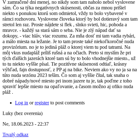
V zamračené dni menej, no nikdy som tam naholo nebol vyslovene
sám. Čo sa týka negatívnych skúsenosti, občas za mnou prišiel
niekto s ponukou ktorú som odmietol, vždy to bolo vybavené v
rámci rozhovoru. Vyslovene človeka ktorý by bol dotieravý som tam
stretol len raz. Proste nájdete si flek , slnko svieti, hic, pohoda a
mravce. - každý sa stará sám o seba. Nie je zlý nápad dať sa
dokopy, - viac hláv, viac rozumu. Za mňa dosť mi tam vadia rybári,
a málo miesta na ležanie. Je to tam proste také niekoľkoročné nuda
provizórium. no je to jediná pláž o ktorej viem tu pod tatrami. Na
môj vkus nudapláž príliš rušná a na očiach. Preto si myslím že pri
tých ďalšich jazerách ktoré tam sú by to bolo vhodnejšie miesto., už
to tu niekto vyššie písal. Tie pozitívne skúsenosti odtiaľ, krásny
výhľad, fajn dostupnosť, z PP aj na bike. Neviem ako vy no ja sa na
túto nuda sezónu 2023 teším. Čo som aj vyššie čítal, tak snaha o
dobré nápady/nové miesto pri inom jazere tu je, tak poďme z toho
spraviť lepšie miesto na opaľovanie, a časom možno aj ofiko nuda
pláž .
Log in
or
register
to post comments
Luky (bez overenia)
Ne, 18.06.2023 - 22:37
Trvalý odkaz