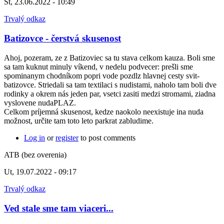
Št, 23.06.2022 - 10:49
Trvalý odkaz
Batizovce - čerstvá skusenost
Ahoj, pozeram, ze z Batizoviec sa tu stava celkom kauza. Boli sme
sa tam kuknut minuly víkend, v nedelu podvecer: prešli sme
spominanym chodníkom popri vode pozdlz hlavnej cesty svit-
batizovce. Striedali sa tam textilaci s nudistami, naholo tam boli dve
rodinky a okrem nás jeden par, vsetci zasiti medzi stromami, ziadna
vyslovene nudaPLAZ.
Celkom príjemná skusenost, kedze naokolo neexistuje ina nuda
možnost, určite tam toto leto parkrat zabludime.
Log in
or
register
to post comments
ATB (bez overenia)
Ut, 19.07.2022 - 09:17
Trvalý odkaz
Ved stale sme tam viaceri...