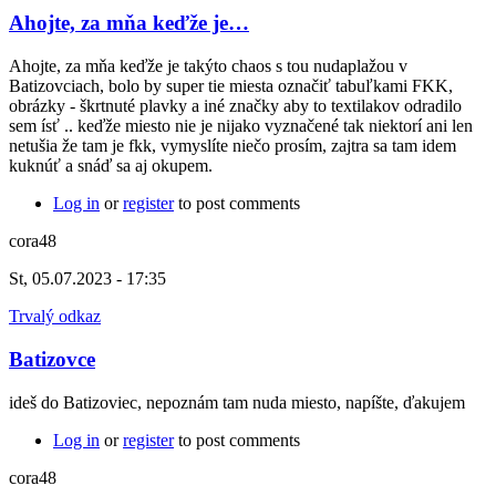
Ahojte, za mňa keďže je…
Ahojte, za mňa keďže je takýto chaos s tou nudaplažou v
Batizovciach, bolo by super tie miesta označiť tabuľkami FKK,
obrázky - škrtnuté plavky a iné značky aby to textilakov odradilo
sem ísť .. keďže miesto nie je nijako vyznačené tak niektorí ani len
netušia že tam je fkk, vymyslíte niečo prosím, zajtra sa tam idem
kuknúť a snáď sa aj okupem.
Log in
or
register
to post comments
cora48
St, 05.07.2023 - 17:35
Trvalý odkaz
Batizovce
ideš do Batizoviec, nepoznám tam nuda miesto, napíšte, ďakujem
Log in
or
register
to post comments
cora48