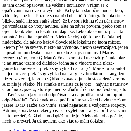
sa tam chodí opaľovať ale väčšina textilákov. Vrátim sa k
opaľovaniu na severe a východe. Keby tam skutočne nudisti boli,
videli by sme ich. Pozrite sa napríklad na tú 5. fotografiu, ako to je
blízko, snáď nie som taký slepý, že by som ich na tých pár metrov
pri vchádzaní do vody nevidel. Ešte na záver poviem, prečo som sa
opýtal konkrétne na lokalitu nudapláže. Lebo ako som už písal, tá
samotná lokalita je problém. Nielenže chýbajú fotografie údajnej
nudapláže, ale takisto každý človek píše lokalitu na inom mieste.
Niekto píše na severe, niekto na východe, niekto severozápad, jeden
napísal pri tom lesíku a na stránke bezmapy.com písal Maroš
recenziu (áno, ten istý Maroš, čo aj sem písal recenziu): "nuda plaz
je na strane jazera od dialnice- jedna sa o viacere male plaze-
pomedzi borovice – prekrasny vyhlad na Tatry". Maroš tu zabudol
na jednu vec: prekrásny výhľad na Tatry je z hociktorej strany, len
nie zo severnej, lebo vo výhľade zavádzajú nahusto sadené stromy.
A to nie je všetko. Na stránke naturista.cz je toto: "najviac naturistov
chodí na 2. jazero, ktoré je hned za ďiaľničným odpočívadlom, a to
na ľavú stranu jazero od odpočívadla a na protiľahlú stranu oproti
odpočívadlu". Takže nakoniec podľa tohto sa všetci bavíme o zlom
jazere :D :D Takže ako vidíte, samé nejasnosti a vzájomne rozpory.
Admini, spravte si niekedy cez leto výlet pod Tatry a príďte sa sami
na to pozrieť, že žiadna nudapláž tu nie je. Alebo niekoho pošlite,
nech to preverí. Ja už neviem, ako viac to mám dokázať.
Log in
or
register
to post comments