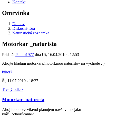
Kontakt
Omrvinka
Domov
Diskusné fóra
Naturistická zoznamka
Motorkar _naturista
Pridal/a
Palino1977
dňa
Ut, 16.04.2019 - 12:53
Ahojte hladam motorkara/motorkarou naturistov na vychode :-)
biker7
Št, 11.07.2019 - 18:27
Trvalý odkaz
Motorkar_naturista
Ahoj Palo, cez víkend plánujem navštíviť nejakú
pláž...odporúčanie?