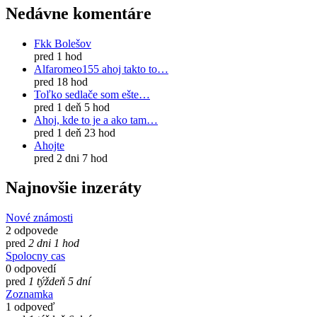
Nedávne komentáre
Fkk Bolešov
pred 1 hod
Alfaromeo155 ahoj takto to…
pred 18 hod
Toľko sedlače som ešte…
pred 1 deň 5 hod
Ahoj, kde to je a ako tam…
pred 1 deň 23 hod
Ahojte
pred 2 dni 7 hod
Najnovšie inzeráty
Nové známosti
2 odpovede
pred
2 dni 1 hod
Spolocny cas
0 odpovedí
pred
1 týždeň 5 dní
Zoznamka
1 odpoveď