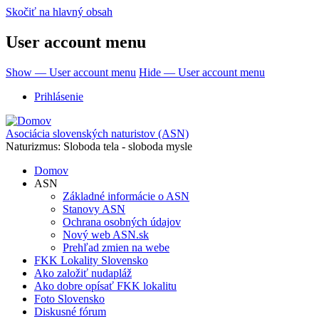
Skočiť na hlavný obsah
User account menu
Show — User account menu
Hide — User account menu
Prihlásenie
Asociácia slovenských naturistov (ASN)
Naturizmus: Sloboda tela - sloboda mysle
Domov
ASN
Základné informácie o ASN
Stanovy ASN
Ochrana osobných údajov
Nový web ASN.sk
Prehľad zmien na webe
FKK Lokality Slovensko
Ako založiť nudapláž
Ako dobre opísať FKK lokalitu
Foto Slovensko
Diskusné fórum