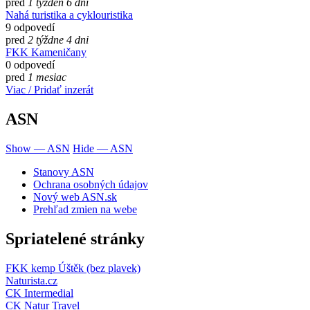
pred
1 týždeň 6 dní
Nahá turistika a cyklouristika
9 odpovedí
pred
2 týždne 4 dni
FKK Kameničany
0 odpovedí
pred
1 mesiac
Viac / Pridať inzerát
ASN
Show — ASN
Hide — ASN
Stanovy ASN
Ochrana osobných údajov
Nový web ASN.sk
Prehľad zmien na webe
Spriatelené stránky
FKK kemp Úštěk (bez plavek)
Naturista.cz
CK Intermedial
CK Natur Travel