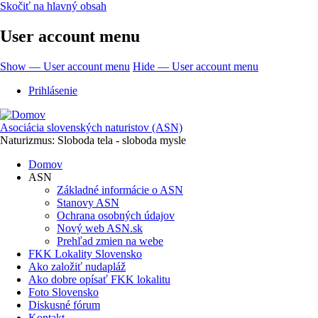
Skočiť na hlavný obsah
User account menu
Show — User account menu
Hide — User account menu
Prihlásenie
Asociácia slovenských naturistov (ASN)
Naturizmus: Sloboda tela - sloboda mysle
Domov
ASN
Základné informácie o ASN
Stanovy ASN
Ochrana osobných údajov
Nový web ASN.sk
Prehľad zmien na webe
FKK Lokality Slovensko
Ako založiť nudapláž
Ako dobre opísať FKK lokalitu
Foto Slovensko
Diskusné fórum
Kontakt