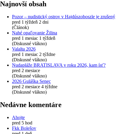
Najnovší obsah
Pozor – nudistický ostrov v Hajdúszoboszle je zrušený
pred 1 týždeň 2 dni
(Článok)
Nahé opaľovanie Žilina
pred 1 mesiac 1 týždeň
(Diskusné vlákno)
Valalta 2026
pred 1 mesiac 2 týždne
(Diskusné vlákno)
Nudapláže BRATISLAVA v roku 2026, kam ísť?
pred 2 mesiace
(Diskusné vlákno)
2026 Guláška Senec
pred 2 mesiace 4 týždne
(Diskusné vlákno)
Nedávne komentáre
Ahojte
pred 5 hod
Fkk Bolešov
pred 1 deň