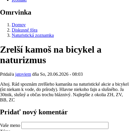
Omrvinka
Domov
Diskusné fóra
Naturistická zoznamka
Zrelší kamoš na bicykel a
naturizmus
Pridal/a
jatoviem
dňa
So, 20.06.2026 - 08:03
Ahoj. Rád spoznám zrelšieho kamaráta na naturistické akcie a bicykel
(íst niekam k vode, do prírody). Hlavne niekoho fajn a slušného. Ja
30tnik, slušný a občas trochu bláznivý. Najlepšie z okolia ZH, ZV,
BB, ZC
Pridať nový komentár
Vaše meno