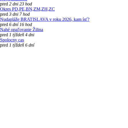
pred
2 dni 23 hod
Okres PD,PE,BN,ZM,ZH,ZC
pred
3 dni 7 hod
Nudapláže BRATISLAVA v roku 2026, kam ísť?
pred
6 dní 16 hod
Nahé opaľovanie Žilina
pred
1 týždeň 4 dni
Spolocny cas
pred
1 týždeň 6 dní