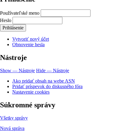
Používateľské meno
Heslo
Vytvoriť nový účet
Obnovenie hesla
Nástroje
Show — Nástroje
Hide — Nástroje
Ako pridať obsah na webe ASN
Pridať príspevok do diskusného fóra
Nastavenie cookies
Súkromné správy
Všetky správy
Nová správa