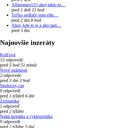
Alfaromeo155 ahoj takto to…
pred 1 deň 21 hod
Toľko sedlače som ešte…
pred 2 dni 8 hod
Ahoj, kde to je a ako tam…
pred 3 dni
Najnovšie inzeráty
Kráľová
13 odpovedí
pred
5 hod 51 minút
Nové známosti
2 odpovede
pred
3 dni 3 hod
Spolocny cas
0 odpovedí
pred
1 týždeň 6 dní
Zoznamka
1 odpoveď
pred
2 týždne
Nahá turistika a cyklouristika
9 odpovedí
pred
2 týždne 5 dní