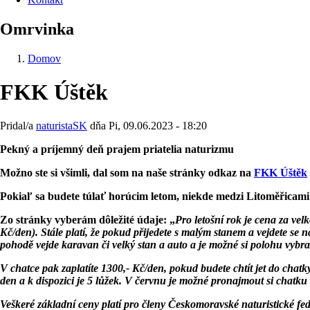
Omrvinka
Domov
FKK Úštěk
Pridal/a
naturistaSK
dňa
Pi, 09.06.2023 - 18:20
Pekný a príjemný deň prajem priatelia naturizmu
Možno ste si všimli, dal som na naše stránky odkaz na
FKK Úštěk
Pokiaľ sa budete túlať horúcim letom, niekde medzi Litoměřicami
Zo stránky vyberám dôležité údaje: „
Pro letošní rok je cena za vel
Kč/den). Stále platí, že pokud přijedete s malým stanem a vejdete se
pohodě vejde karavan či velký stan a auto a je možné si polohu vybr
V chatce pak zaplatíte 1300,- Kč/den, pokud budete chtít jet do chatky
den a k dispozici je 5 lůžek. V červnu je možné pronajmout si chatku
Veškeré základní ceny platí pro členy Českomoravské naturistické fe