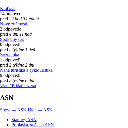
Kráľová
14 odpovedí
pred
22 hod 34 minút
Nové známosti
2 odpovede
pred
4 dni 11 hod
Spolocny cas
0 odpovedí
pred
2 týždne 1 deň
Zoznamka
1 odpoveď
pred
2 týždne 2 dni
Nahá turistika a cyklouristika
9 odpovedí
pred
2 týždne 6 dní
Viac / Pridať inzerát
ASN
Show — ASN
Hide — ASN
Stanovy ASN
Prihláška za člena ASN