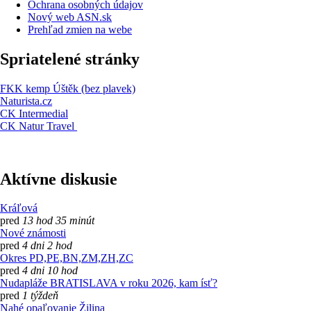
Ochrana osobných údajov
Nový web ASN.sk
Prehľad zmien na webe
Spriatelené stránky
FKK kemp Úštěk (bez plavek)
Naturista.cz
CK Intermedial
CK Natur Travel
Aktívne diskusie
Kráľová
pred
13 hod 35 minút
Nové známosti
pred
4 dni 2 hod
Okres PD,PE,BN,ZM,ZH,ZC
pred
4 dni 10 hod
Nudapláže BRATISLAVA v roku 2026, kam ísť?
pred
1 týždeň
Nahé opaľovanie Žilina