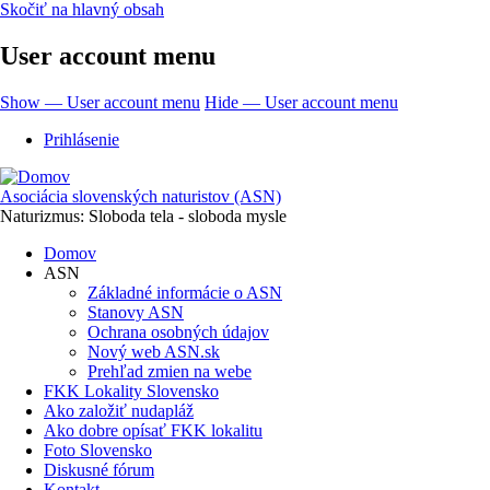
Skočiť na hlavný obsah
User account menu
Show — User account menu
Hide — User account menu
Prihlásenie
Asociácia slovenských naturistov (ASN)
Naturizmus: Sloboda tela - sloboda mysle
Domov
ASN
Základné informácie o ASN
Stanovy ASN
Ochrana osobných údajov
Nový web ASN.sk
Prehľad zmien na webe
FKK Lokality Slovensko
Ako založiť nudapláž
Ako dobre opísať FKK lokalitu
Foto Slovensko
Diskusné fórum
Kontakt