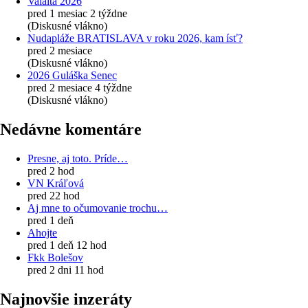
Valalta 2026
pred 1 mesiac 2 týždne
(Diskusné vlákno)
Nudapláže BRATISLAVA v roku 2026, kam ísť?
pred 2 mesiace
(Diskusné vlákno)
2026 Guláška Senec
pred 2 mesiace 4 týždne
(Diskusné vlákno)
Nedávne komentáre
Presne, aj toto. Príde…
pred 2 hod
VN Kráľová
pred 22 hod
Aj mne to očumovanie trochu…
pred 1 deň
Ahojte
pred 1 deň 12 hod
Fkk Bolešov
pred 2 dni 11 hod
Najnovšie inzeráty