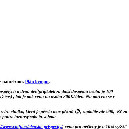
ze naturizmu.
Plán kempu
.
ospělých a dvou dětí(příplatek za další dospělou osobu je 100
jný čas) , tak je pak cena na osobu 300Kč/den. Na parcelu se v
e retro chatka, která je přesto moc pěkná
🙂 , zaplatíte zde 990,- Kč za
e pouze turnusy sobota-sobota.
://www.cmfn.cz/clenske-prispevky/
, cena pro nečleny je o 10% vyšší.
"