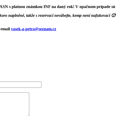
ov ASN s platnou známkou INF na daný rok! V opačnom prípade sú 
koro naplněné, takže s rezervací neváhejte, kemp není nafukovací
🙂
o email
vasek-a-petra@seznam.cz