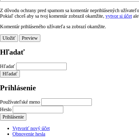
Z dôvodu ochrany pred spamom sa komentár neprihlásených užívateľov 
Pokiaľ chceš aby sa tvoj komentár zobrazil okamžite,
vytvor si účet
al
Komentár prihláseného užívateľa sa zobrazí okamžite.
Hľadať
Hľadať
Prihlásenie
Používateľské meno
Heslo
Vytvoriť nový účet
Obnovenie hesla