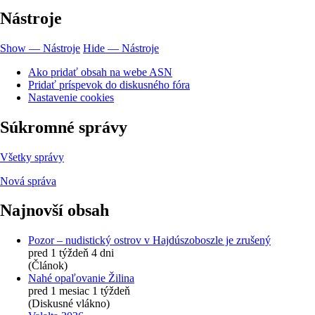
Nástroje
Show — Nástroje
Hide — Nástroje
Ako pridať obsah na webe ASN
Pridať príspevok do diskusného fóra
Nastavenie cookies
Súkromné správy
Všetky správy
Nová správa
Najnovší obsah
Pozor – nudistický ostrov v Hajdúszoboszle je zrušený
pred 1 týždeň 4 dni
(Článok)
Nahé opaľovanie Žilina
pred 1 mesiac 1 týždeň
(Diskusné vlákno)