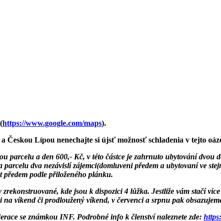
(
https://www.google.com/maps
).
 a Českou Lípou nenechajte si újsť možnosť schladenia v tejto oá
kou parcelu a den 600,- Kč, v této částce je zahrnuto ubytování dvou d
 na parcelu dva nezávislí zájemci(domluveni předem a ubytovaní ve ste
at předem podle přiloženého plánku.
 zrekonstruované, kde jsou k dispozici 4 lůžka. Jestliže vám stačí víc
 i na víkend či prodloužený víkend, v červenci a srpnu pak obsazujem
derace se známkou INF. Podrobné info k členství naleznete zde:
https